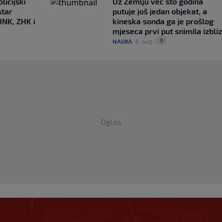
licijski
Uz Zemlju već sto godina
star
putuje još jedan objekat, a
HNK, ZHK i
kineska sonda ga je prošlog
mjeseca prvi put snimila izbli
0
NAUKA
|
6. aug.
|
Oglas
o Georginina prva
iča ponovo postala