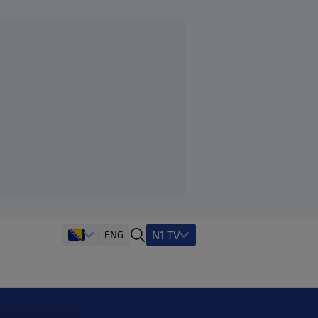
N1 TV
ENG