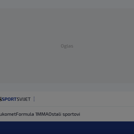
Oglas
SPORT
SVIJET
MAGAZIN
ukomet
Formula 1
MMA
Ostali sportovi
ZDRAVLJE