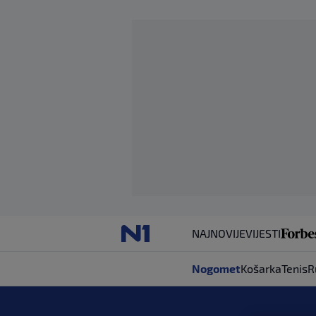
NAJNOVIJE
VIJESTI
Nogomet
Košarka
Tenis
R