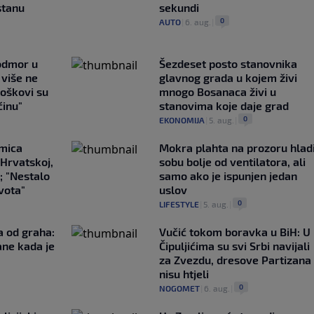
stanu
sekundi
0
AUTO
|
6. aug.
|
 odmor u
Šezdeset posto stanovnika
e više ne
glavnog grada u kojem živi
roškovi su
mnogo Bosanaca živi u
ćinu"
stanovima koje daje grad
0
EKONOMIJA
|
5. aug.
|
emica
Mokra plahta na prozoru hlad
 Hrvatskoj,
sobu bolje od ventilatora, ali
; "Nestalo
samo ako je ispunjen jedan
ivota"
uslov
0
LIFESTYLE
|
5. aug.
|
a od graha:
Vučić tokom boravka u BiH: U
ane kada je
Čipuljićima su svi Srbi navijali
za Zvezdu, dresove Partizana
nisu htjeli
0
NOGOMET
|
6. aug.
|