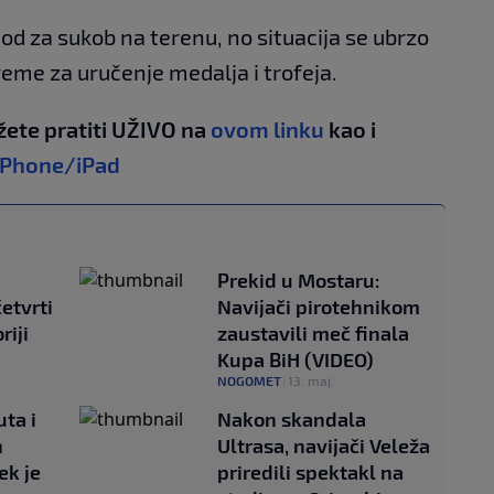
od za sukob na terenu, no situacija se ubrzo
reme za uručenje medalja i trofeja.
žete pratiti UŽIVO na
ovom linku
kao i
iPhone/iPad
Prekid u Mostaru:
etvrti
Navijači pirotehnikom
riji
zaustavili meč finala
Kupa BiH (VIDEO)
NOGOMET
|
13. maj.
ta i
Nakon skandala
h
Ultrasa, navijači Veleža
ek je
priredili spektakl na