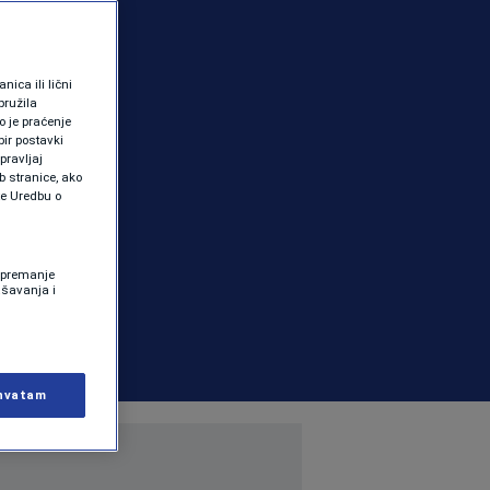
ica ili lični
pružila
 je praćenje
ir postavki
pravljaj
b stranice, ako
te Uredbu o
 Spremanje
ašavanja i
hvatam