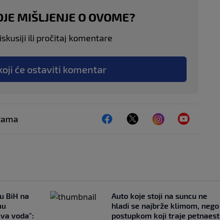
OJE MIŠLJENJE O OVOME?
skusiji ili pročitaj komentare
koji će ostaviti komentar
ežama
 u BiH na
Auto koje stoji na suncu ne
mu
hladi se najbrže klimom, nego
ava voda":
postupkom koji traje petnaest