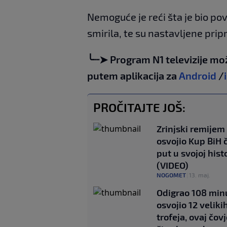
Nemoguće je reći šta je bio pov
smirila, te su nastavljene prip
╰┈➤ Program N1 televizije mo
putem aplikacija za
Android
/
PROČITAJTE JOŠ:
Zrinjski remijem
osvojio Kup BiH č
put u svojoj histo
(VIDEO)
NOGOMET
|
13. maj.
Odigrao 108 minu
osvojio 12 veliki
trofeja, ovaj čovj