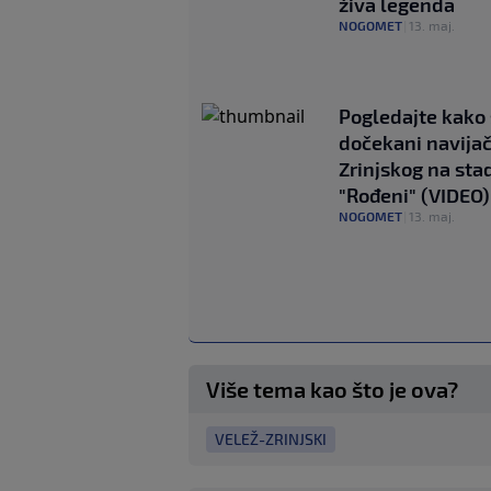
živa legenda
NOGOMET
|
13. maj.
Pogledajte kako
dočekani navijač
Zrinjskog na sta
"Rođeni" (VIDEO)
NOGOMET
|
13. maj.
Više tema kao što je ova?
VELEŽ-ZRINJSKI