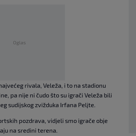
Oglas
najvećeg rivala, Veleža, i to na stadionu
ine, pa nije ni čudo što su igrači Veleža bili
g sudijskog zvižduka Irfana Peljte.
tskih pozdrava, vidjeli smo igrače obje
aju na sredini terena.