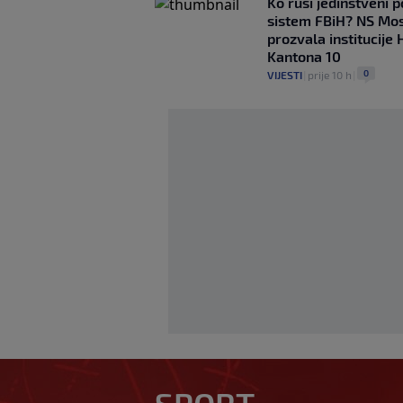
Ko ruši jedinstveni po
sistem FBiH? NS Mo
prozvala institucije 
Kantona 10
0
VIJESTI
|
prije 10 h
|
Otkriveno ko je bi
ljubav: Njihova pr