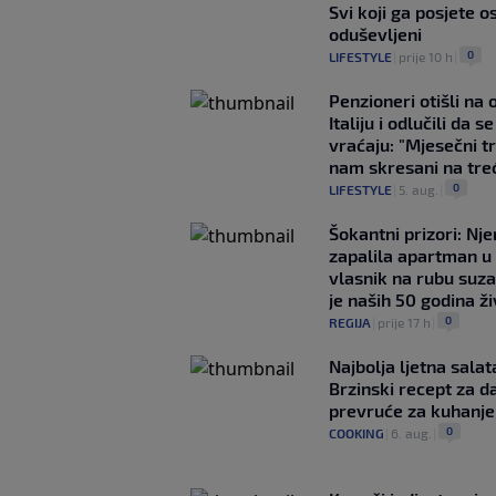
Svi koji ga posjete o
oduševljeni
0
LIFESTYLE
|
prije 10 h
|
Penzioneri otišli na
Italiju i odlučili da s
vraćaju: "Mjesečni t
nam skresani na tre
0
LIFESTYLE
|
5. aug.
|
Šokantni prizori: Nj
zapalila apartman u
vlasnik na rubu suza
je naših 50 godina ž
0
REGIJA
|
prije 17 h
|
Najbolja ljetna salat
Brzinski recept za d
prevruće za kuhanje
0
COOKING
|
6. aug.
|