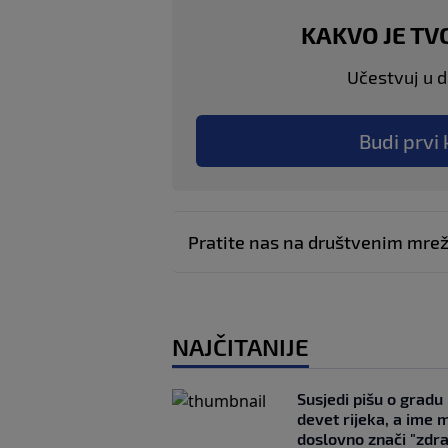
KAKVO JE TV
Učestvuj u di
Budi prvi 
Pratite nas na društvenim mr
NAJČITANIJE
Susjedi pišu o gradu
devet rijeka, a ime 
doslovno znači "zdr