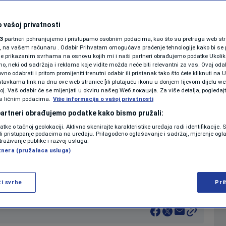
akmice došlo do
SHOWBIZ
KOLUMNE
 vašoj privatnosti
među igrača Veleža i
3
partneri pohranjujemo i pristupamo osobnim podacima, kao što su pretraga web stran
ori, na vašem računaru . Odabir Prihvatam omogućava praćenje tehnologije kako bi se 
EO)
je prikazanim svrhama na osnovu kojih mi i naši partneri obrađujemo podatke Ukoliko
 neki od sadržaja i reklama koje vidite možda neće biti relevantni za vas. Ovaj odab
PODCAST
no odabrati i pritom promijeniti trenutni odabir ili pristanak tako što ćete kliknuti na U
tavkama link na dnu ove web stranice [ili plutajuću ikonu u donjem lijevom dijelu we
0
NOGOMET
komentara
|
|
N1 SPECIJAL
vo]. Vaš odabir će se mijenjati u okviru našeg Wеб локација. Za više detalja, pogledaj
s ličnim podacima.
Više informacija o vašoj privatnosti
FENOMENI
 partneri obrađujemo podatke kako bismo pružali:
Više
datke o tačnoj geolokaciji. Aktivno skenirajte karakteristike uređaja radi identifikacije.
NEISTRAŽENO
ili pristupanje podacima na uređaju. Prilagođeno oglašavanje i sadržaj, mjerenje ogl
traživanje publike i razvoj usluga.
tnera (pružalaca usluga)
VIRALNO
u Kup Bosne i Hercegovine četrti put u svojoj
FOTO
je do naguravanja između igrača.
ži svrhe
Pri
PROMO
VIDEO