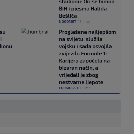
stadionu: Ori se himna
BiH i pjesma Halida
Bešlića
NOGOMET
|
13. maj.
 su
Proglašena najljepšom
i
na svijetu, služila
dionu
vojsku i sada osvojila
zvijezdu Formule 1:
Karijeru započela na
bizaran način, a
vrijeđali je zbog
nestvarne ljepote
FORMULA 1
|
13. maj.