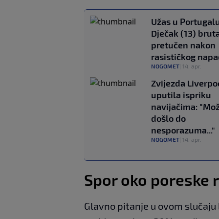
Užas u Portugalu
Dječak (13) brut
pretučen nakon
rasističkog nap
NOGOMET
|
14. apr.
Zvijezda Liverpo
uputila ispriku
navijačima: "Mož
došlo do
nesporazuma..."
NOGOMET
|
14. apr.
Spor oko poreske 
Glavno pitanje u ovom slučaju b