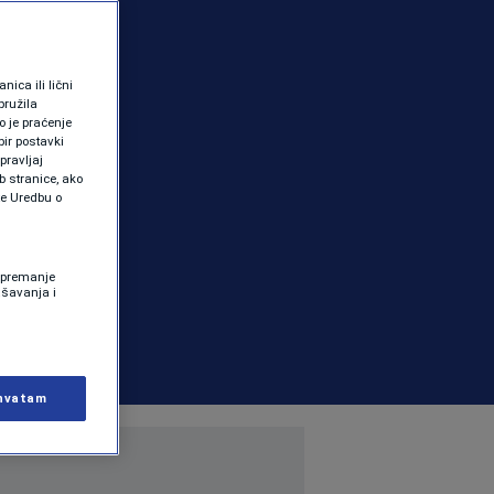
ica ili lični
pružila
 je praćenje
ir postavki
pravljaj
b stranice, ako
te Uredbu o
 Spremanje
ašavanja i
hvatam