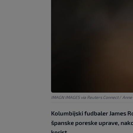
IMAGN IMAGES via Reuters Connect
/
Anne-
Kolumbijski fudbaler James Ro
španske poreske uprave, nakon
korist.