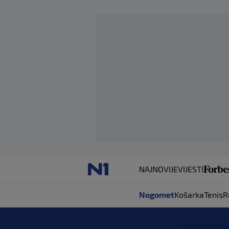
NAJNOVIJE
VIJESTI
Nogomet
Košarka
Tenis
R