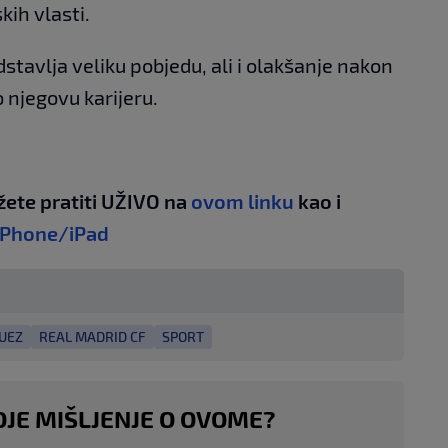
kih vlasti.
tavlja veliku pobjedu, ali i olakšanje nakon
o njegovu karijeru.
žete pratiti UŽIVO na
ovom linku
kao i
iPhone/iPad
UEZ
REAL MADRID CF
SPORT
OJE MIŠLJENJE O OVOME?