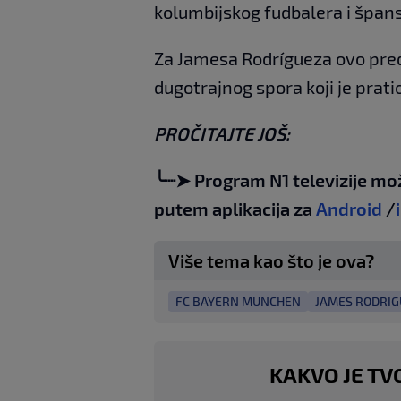
kolumbijskog fudbalera i špans
Za Jamesa Rodrígueza ovo preds
dugotrajnog spora koji je prati
PROČITAJTE JOŠ:
╰┈➤ Program N1 televizije mo
putem aplikacija za
Android
/
Više tema kao što je ova?
FC BAYERN MUNCHEN
JAMES RODRIG
KAKVO JE TV