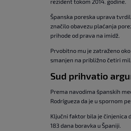
rezident tokom 2014. godine.
Španska poreska uprava tvrdila 
značilo obavezu plaćanja porez
prihode od prava na imidž.
Prvobitno mu je zatraženo oko 1
smanjen na približno četiri mil
Sud prihvatio arg
Prema navodima španskih medij
Rodrígueza da je u spornom pe
Ključni faktor bila je činjenic
183 dana boravka u Španiji.