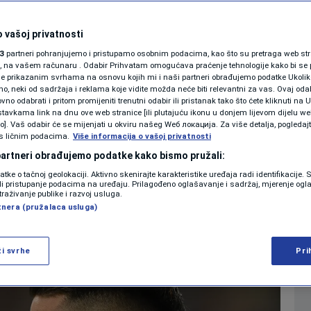
jezda Reala i
SHOWBIZ
KOLUMNE
 vašoj privatnosti
veliku pobjedu protiv
3
partneri pohranjujemo i pristupamo osobnim podacima, kao što su pretraga web stran
ori, na vašem računaru . Odabir Prihvatam omogućava praćenje tehnologije kako bi se 
ke uprave
je prikazanim svrhama na osnovu kojih mi i naši partneri obrađujemo podatke Ukoliko
 neki od sadržaja i reklama koje vidite možda neće biti relevantni za vas. Ovaj odab
PODCAST
no odabrati i pritom promijeniti trenutni odabir ili pristanak tako što ćete kliknuti na U
tavkama link na dnu ove web stranice [ili plutajuću ikonu u donjem lijevom dijelu we
0
NOGOMET
komentara
|
|
N1 SPECIJAL
vo]. Vaš odabir će se mijenjati u okviru našeg Wеб локација. Za više detalja, pogledaj
s ličnim podacima.
Više informacija o vašoj privatnosti
FENOMENI
 partneri obrađujemo podatke kako bismo pružali:
Više
datke o tačnoj geolokaciji. Aktivno skenirajte karakteristike uređaja radi identifikacije.
NEISTRAŽENO
ili pristupanje podacima na uređaju. Prilagođeno oglašavanje i sadržaj, mjerenje ogl
traživanje publike i razvoj usluga.
tnera (pružalaca usluga)
VIRALNO
FOTO
ži svrhe
Pri
PROMO
VIDEO