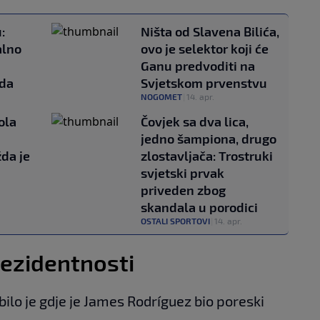
:
Ništa od Slavena Bilića,
alno
ovo je selektor koji će
Ganu predvoditi na
ada
Svjetskom prvenstvu
NOGOMET
|
14. apr.
ola
Čovjek sa dva lica,
jedno šampiona, drugo
da je
zlostavljača: Trostruki
svjetski prvak
priveden zbog
skandala u porodici
OSTALI SPORTOVI
|
14. apr.
rezidentnosti
ilo je gdje je James Rodríguez bio poreski