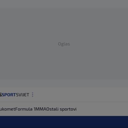
Oglas
SPORT
SVIJET
MAGAZIN
ukomet
Formula 1
MMA
Ostali sportovi
ZDRAVLJE