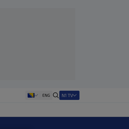
N1 TV
ENG