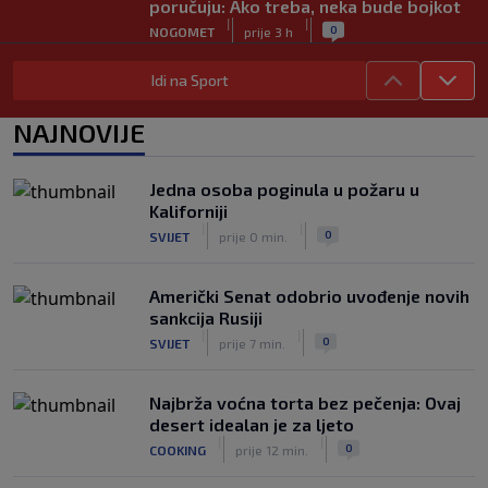
poručuju: Ako treba, neka bude bojkot
|
|
0
NOGOMET
prije 3 h
Zvanično: Samed Baždar ima novi klub,
Idi na Sport
zadužio broj sa velikom "težinom"
|
|
0
NOGOMET
prije 5 h
NAJNOVIJE
Prije nekoliko godina zaludjela je
internet, a onda nestala iz javnosti: Svi
Jedna osoba poginula u požaru u
se pitaju gdje je i šta radi (VIDEO)
Kaliforniji
|
|
0
OSTALI SPORTOVI
prije 5 h
|
|
0
SVIJET
prije 0 min.
Američki Senat odobrio uvođenje novih
sankcija Rusiji
|
|
0
SVIJET
prije 7 min.
Najbrža voćna torta bez pečenja: Ovaj
desert idealan je za ljeto
|
|
0
COOKING
prije 12 min.