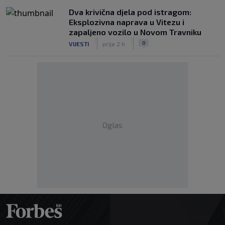
Dva krivična djela pod istragom:
Eksplozivna naprava u Vitezu i
zapaljeno vozilo u Novom Travniku
|
|
0
VIJESTI
prije 2 h
Oglas