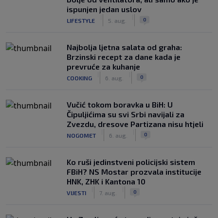
ispunjen jedan uslov
|
|
0
LIFESTYLE
5. aug.
Najbolja ljetna salata od graha:
Brzinski recept za dane kada je
prevruće za kuhanje
|
|
0
COOKING
6. aug.
Vučić tokom boravka u BiH: U
Čipuljićima su svi Srbi navijali za
Zvezdu, dresove Partizana nisu htjeli
|
|
0
NOGOMET
6. aug.
Ko ruši jedinstveni policijski sistem
FBiH? NS Mostar prozvala institucije
HNK, ZHK i Kantona 10
|
|
0
VIJESTI
7. aug.