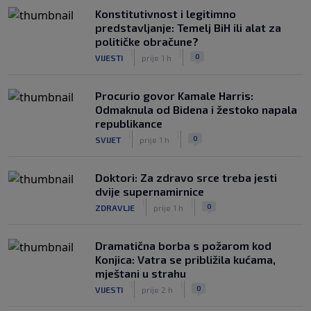
Konstitutivnost i legitimno
predstavljanje: Temelj BiH ili alat za
političke obračune?
|
|
0
VIJESTI
prije 1 h
Procurio govor Kamale Harris:
Odmaknula od Bidena i žestoko napala
republikance
|
|
0
SVIJET
prije 1 h
Doktori: Za zdravo srce treba jesti
dvije supernamirnice
|
|
0
ZDRAVLJE
prije 1 h
Dramatična borba s požarom kod
Konjica: Vatra se približila kućama,
mještani u strahu
|
|
0
VIJESTI
prije 2 h