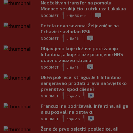
Neočekivan transfer na pomolu:
Monaco se uključio u utrku za Lukakua
|
|
0
NOGOMET
prije 30 min.
Počela nova sezona: Željezničar na
Grbavici savladao BSK
|
|
0
NOGOMET
prije 1 h
Objavljeno koje države podržavaju
Infantina, a koje traže promjene: HNS
odavno zauzeo stranu
|
|
0
NOGOMET
prije 1 h
UEFA pokreće istragu: Je li Infantino
namjeravao prodati prava na Svjetsko
prvenstvo ispod cijene?
|
|
0
NOGOMET
prije 2 h
Francuzi ne podržavaju Infantina, ali ga
nisu pozvali na ostavku
|
|
0
NOGOMET
prije 2 h
Žene će prve osjetiti posljedice, ali