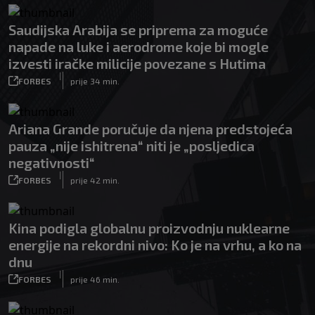
Saudijska Arabija se priprema za moguće
napade na luke i aerodrome koje bi mogle
izvesti iračke milicije povezane s Hutima
|
FORBES
prije 34 min.
Ariana Grande poručuje da njena predstojeća
pauza „nije ishitrena“ niti je „posljedica
negativnosti“
|
FORBES
prije 42 min.
Kina podigla globalnu proizvodnju nuklearne
energije na rekordni nivo: Ko je na vrhu, a ko na
dnu
|
FORBES
prije 46 min.