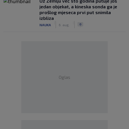
Uz Zemlju već sto godina putuje još
jedan objekat, a kineska sonda ga je
prošlog mjeseca prvi put snimila
izbliza
|
|
0
NAUKA
6. aug.
Oglas