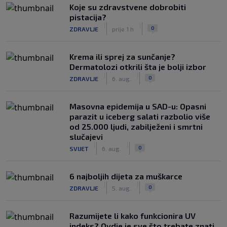
Koje su zdravstvene dobrobiti
pistacija?
|
|
0
ZDRAVLJE
prije 1 h
Krema ili sprej za sunčanje?
Dermatolozi otkrili šta je bolji izbor
|
|
0
ZDRAVLJE
6. aug.
Masovna epidemija u SAD-u: Opasni
parazit u iceberg salati razbolio više
od 25.000 ljudi, zabilježeni i smrtni
slučajevi
|
|
0
SVIJET
6. aug.
6 najboljih dijeta za muškarce
|
|
0
ZDRAVLJE
5. aug.
Razumijete li kako funkcionira UV
indeks? Ovdje je sve što trebate znati