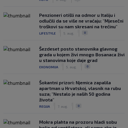
Penzioneri otišli na odmor u Italiju i
odlučili da se više ne vraćaju: "Mjesečni
troškovi su nam skresani na trećinu"
|
|
0
LIFESTYLE
5. aug.
Šezdeset posto stanovnika glavnog
grada u kojem živi mnogo Bosanaca živi
u stanovima koje daje grad
|
|
0
EKONOMIJA
5. aug.
Šokantni prizori: Njemica zapalila
apartman u Hrvatskoj, vlasnik na rubu
suza; "Nestalo je naših 50 godina
života"
|
|
0
REGIJA
7. aug.
Mokra plahta na prozoru hladi sobu
bolje od ventilatora, ali samo ako je