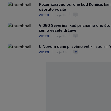
Požar izazvao odrone kod Konjica, kam
oštetilo vozila
|
|
0
VIJESTI
prije 1 h
VIDEO Severina: Kad priznamo ono što s
ćemo vesele države
|
|
0
VIJESTI
prije 1 h
U Novom danu pravimo veliki izborni "
|
|
0
VIJESTI
prije 2 h