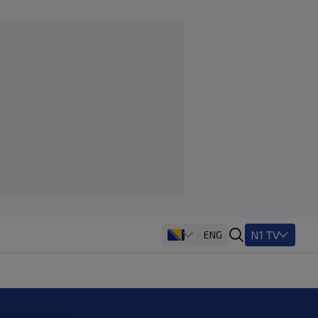
N1 TV
ENG