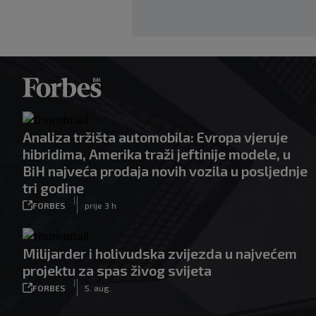
Analiza tržišta automobila: Evropa vjeruje
hibridima, Amerika traži jeftinije modele, u
BiH najveća prodaja novih vozila u posljednje
tri godine
|
FORBES
prije 3 h
Milijarder i holivudska zvijezda u najvećem
projektu za spas živog svijeta
|
FORBES
5. aug.