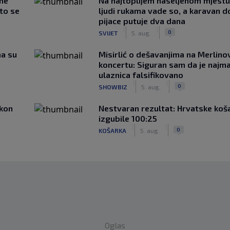
 ne
Na najtoplijem naseljenom mjestu 
što se
ljudi rukama vade so, a karavan d
pijace putuje dva dana
|
|
0
SVIJET
5. aug.
ma su
Misirlić o dešavanjima na Merlin
koncertu: Siguran sam da je najma
ulaznica falsifikovano
|
|
0
SHOWBIZ
5. aug.
akon
Nestvaran rezultat: Hrvatske koš
izgubile 100:25
|
|
0
KOŠARKA
5. aug.
Oglas