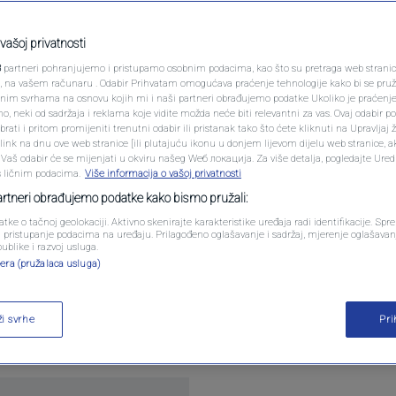
PODCAST
i fudbalska priča sa
N1 SPECIJAL
vašoj privatnosti
ratio nakon 30 godina
3
partneri pohranjujemo i pristupamo osobnim podacima, kao što su pretraga web stranica 
FENOMENI
ri, na vašem računaru . Odabir Prihvatam omogućava praćenje tehnologije kako bi se pruž
anim svrhama na osnovu kojih mi i naši partneri obrađujemo podatke Ukoliko je praćenj
entara
 neki od sadržaja i reklama koje vidite možda neće biti relevantni za vas. Ovaj odabir p
NEISTRAŽENO
ati i pritom promijeniti trenutni odabir ili pristanak tako što ćete kliknuti na Upravljaj 
ink na dnu ove web stranice [ili plutajuću ikonu u donjem lijevom dijelu web stranice, a
VIRALNO
. Vaš odabir će se mijenjati u okviru našeg Wеб локација. Za više detalja, pogledajte Ure
s ličnim podacima.
Više informacija o vašoj privatnosti
FOTO
partneri obrađujemo podatke kako bismo pružali:
atke o tačnoj geolokaciji. Aktivno skenirajte karakteristike uređaja radi identifikacije. Sp
PROMO
li pristupanje podacima na uređaju. Prilagođeno oglašavanje i sadržaj, mjerenje oglašavanj
publike i razvoj usluga.
gdje je svoju fudbalsku karijeru počelo na stotine i
era (pružalaca usluga)
VIDEO
rcegovine. To je mjesto na kojem je svoje prve fud
udbalski teren u sebi krije bezbroj dirljivih, ali i 
ži svrhe
Pr