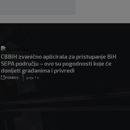
CBBiH zvanično aplicirala za pristupanje BiH
SEPA području – ovo su pogodnosti koje će
donijeti građanima i privredi
|
FORBES
prije 7 h