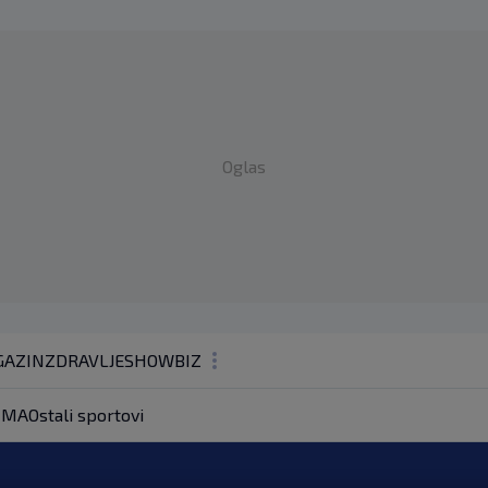
Oglas
AZIN
ZDRAVLJE
SHOWBIZ
KOLUMNE
MA
Ostali sportovi