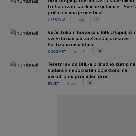
Ornitologinja otkrila zašto sove nikad
treba držati kao kućne ljubimce: "Sve 
priča o njima je neistina"
|
|
0
LIFESTYLE
4. aug.
Vučić tokom boravka u BiH: U Čipuljići
svi Srbi navijali za Zvezdu, dresove
Partizana nisu htjeli
|
|
0
NOGOMET
prije 11 h
Teretni avion DHL-a prinudno sletio n
sudara s nepoznatim objektom, na
aerodromu pronađen dron
|
|
0
SVIJET
5. aug.