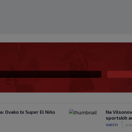
 Poluvrijeme, Borac
: Ovako bi Super El Niño
Na Vilsonov
sportskih 
|
VIJESTI
pri