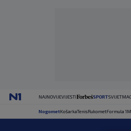
NAJNOVIJE
VIJESTI
SPORT
SVIJET
MAG
Nogomet
Košarka
Tenis
Rukomet
Formula 1
M