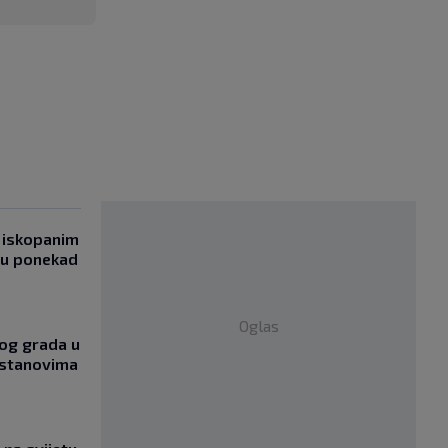
 iskopanim
bu ponekad
Oglas
og grada u
 stanovima