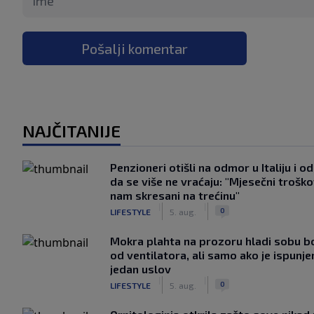
Pošalji komentar
NAJČITANIJE
Penzioneri otišli na odmor u Italiju i odl
da se više ne vraćaju: "Mjesečni troško
nam skresani na trećinu"
|
|
0
LIFESTYLE
5. aug.
Mokra plahta na prozoru hladi sobu bo
od ventilatora, ali samo ako je ispunje
jedan uslov
|
|
0
LIFESTYLE
5. aug.