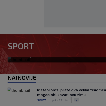
UŽIVO | Borac - Vitebsk:
UŽIVO
SPORT
nakon 45 minuta vodi 1:0
|
|
0
NOGOMET
prije 4 min
NAJNOVIJE
Meteorolozi prate dva velika fenomena
mogao oblikovati ovu zimu
|
|
0
SVIJET
prije 27 min