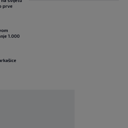
na svijetu
o prve
ovom
nje 1.000
arkašice