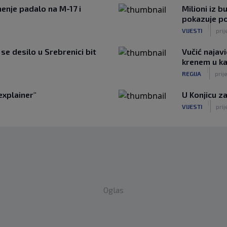
enje padalo na M-17 i
Milioni iz b
pokazuje p
|
VIJESTI
prij
e desilo u Srebrenici bit
Vučić najavi
krenem u k
|
REGIJA
prij
explainer"
U Konjicu za
|
VIJESTI
prij
Oglas