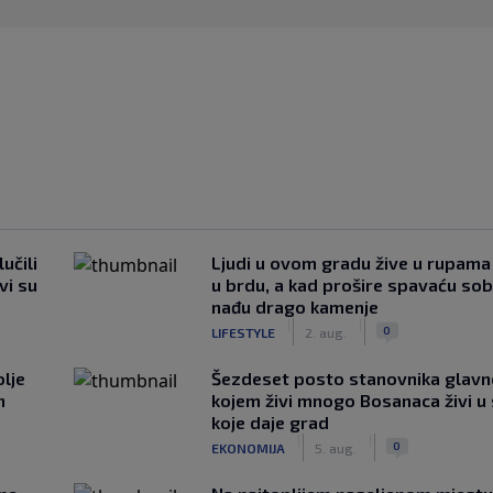
učili
Ljudi u ovom gradu žive u rupama
vi su
u brdu, a kad prošire spavaću so
nađu drago kamenje
|
|
0
LIFESTYLE
2. aug.
lje
Šezdeset posto stanovnika glavn
n
kojem živi mnogo Bosanaca živi u
koje daje grad
|
|
0
EKONOMIJA
5. aug.