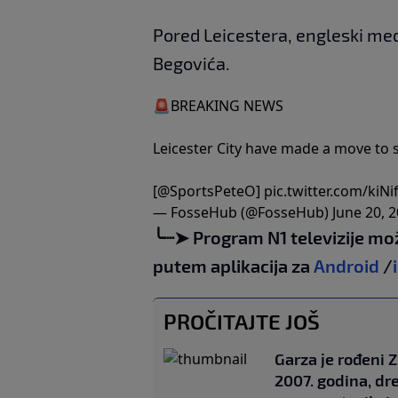
Pored Leicestera, engleski med
Begovića.
🚨BREAKING NEWS
Leicester City have made a move to
[
@SportsPeteO
]
pic.twitter.com/kiN
— FosseHub (@FosseHub)
June 20, 
╰┈➤ Program N1 televizije mo
putem aplikacija za
Android
/
PROČITAJTE JOŠ
Garza je rođeni 
2007. godina, dr