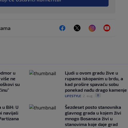
ežama
 odmor u
Ljudi u ovom gradu žive u
e više ne
rupama iskopanim u brdu, a
roškovi su
kad prošire spavaću sobu
ćinu"
ponekad nađu drago kamenje
0
LIFESTYLE
|
2. aug.
|
 u BiH: U
Šezdeset posto stanovnika
i navijali
glavnog grada u kojem živi
Partizana
mnogo Bosanaca živi u
stanovima koje daje grad