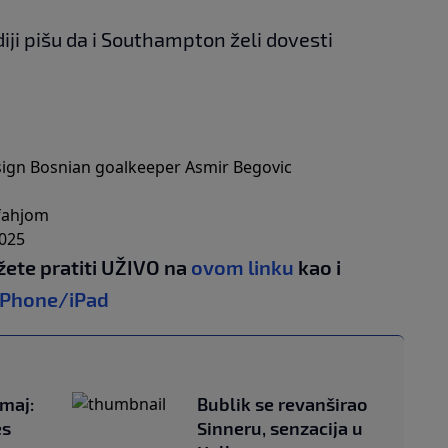
iji pišu da i Southampton želi dovesti
 sign Bosnian goalkeeper Asmir Begovic
ifahjom
2025
žete pratiti UŽIVO na
ovom linku
kao i
iPhone/iPad
Zmaj:
Bublik se revanširao
es
Sinneru, senzacija u