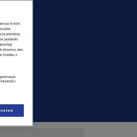
ica ili lični
pružila
 je praćenje
ir postavki
pravljaj
b stranice, ako
te Uredbu o
 Spremanje
ašavanja i
hvatam