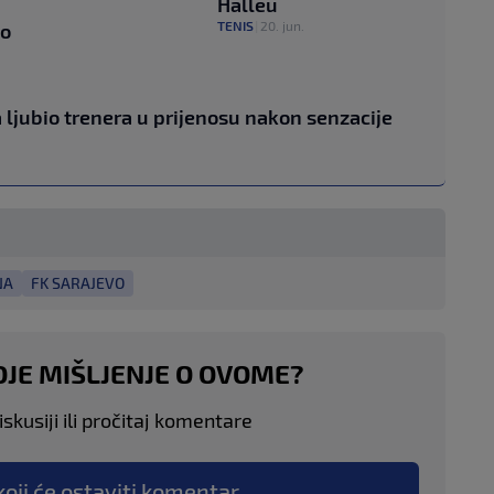
Halleu
TENIS
|
20. jun.
vo
 ljubio trenera u prijenosu nakon senzacije
NA
FK SARAJEVO
OJE MIŠLJENJE O OVOME?
skusiji ili pročitaj komentare
koji će ostaviti komentar