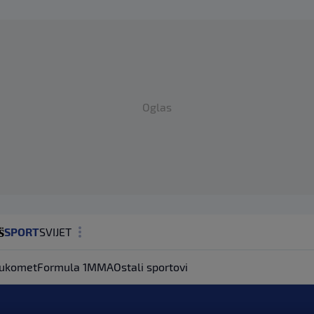
Oglas
SPORT
SVIJET
MAGAZIN
ukomet
Formula 1
MMA
Ostali sportovi
ZDRAVLJE