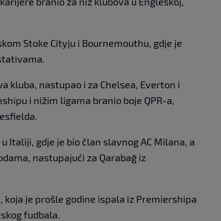
arijere branio za niz klubova u Engleskoj,
eskom Stoke Cityju i Bournemouthu, gdje je
stativama.
dva kluba, nastupao i za Chelsea, Everton i
shipu i nižim ligama branio boje QPR-a,
esfielda.
u Italiji, gdje je bio član slavnog AC Milana, a
odama, nastupajući za Qarabağ iz
, koja je prošle godine ispala iz Premiershipa
eskog fudbala.