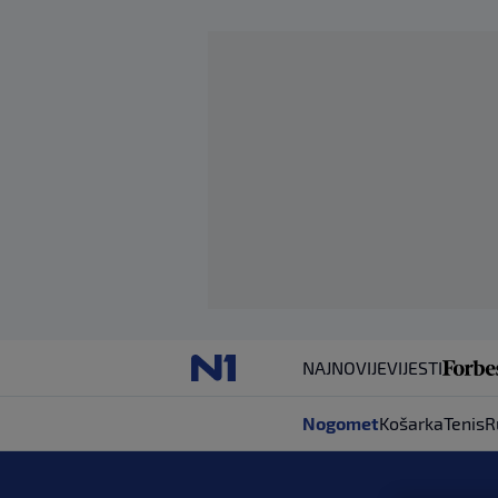
NAJNOVIJE
VIJESTI
Nogomet
Košarka
Tenis
R