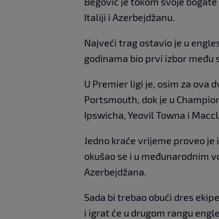
Begović je tokom svoje bogate k
Italiji i Azerbejdžanu.
Najveći trag ostavio je u engl
godinama bio prvi izbor među 
U Premier ligi je, osim za ova 
Portsmouth, dok je u Champion
Ipswicha, Yeovil Towna i Maccl
Jedno kraće vrijeme proveo je i 
okušao se i u međunarodnim v
Azerbejdžana.
Sada bi trebao obući dres ekipe
i igrat će u drugom rangu engl