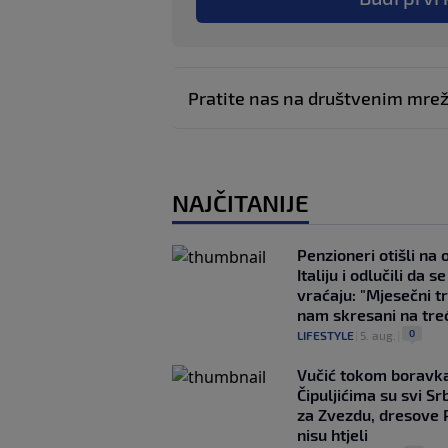
Pratite nas na društvenim mr
NAJČITANIJE
Penzioneri otišli na
Italiju i odlučili da s
vraćaju: "Mjesečni t
nam skresani na tre
0
LIFESTYLE
|
5. aug.
|
Vučić tokom boravka
Čipuljićima su svi Srb
za Zvezdu, dresove 
nisu htjeli