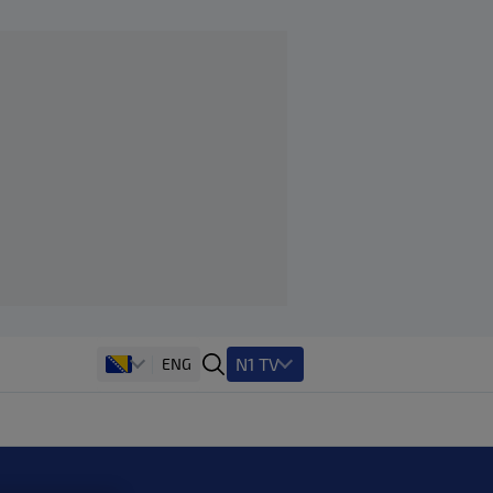
N1 TV
ENG