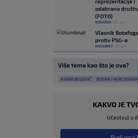
reprezentacije i
odabrano društ
(FOTO)
KOŠARKA
|
20. jun.
Vlasnik Botafoga
protiv PSG-a
NOGOMET
|
20. jun.
Više tema kao što je ova?
ASMIR BEGOVIĆ
BOSNA I HERCEGOVI
KAKVO JE TV
Učestvuj u di
Budi prvi 