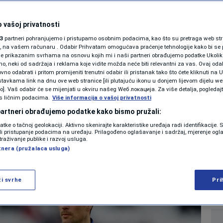
SHOWBIZ
eva: Asmir Begović
KOLUMNE
 vašoj privatnosti
3
partneri pohranjujemo i pristupamo osobnim podacima, kao što su pretraga web stran
branit će za
ori, na vašem računaru . Odabir Prihvatam omogućava praćenje tehnologije kako bi se 
je prikazanim svrhama na osnovu kojih mi i naši partneri obrađujemo podatke Ukoliko
 neki od sadržaja i reklama koje vidite možda neće biti relevantni za vas. Ovaj odab
rvaka Engleske?
PODCAST
no odabrati i pritom promijeniti trenutni odabir ili pristanak tako što ćete kliknuti na U
tavkama link na dnu ove web stranice [ili plutajuću ikonu u donjem lijevom dijelu we
N1 SPECIJAL
vo]. Vaš odabir će se mijenjati u okviru našeg Wеб локација. Za više detalja, pogledaj
s ličnim podacima.
Više informacija o vašoj privatnosti
0
NOGOMET
komentara
|
FENOMENI
 partneri obrađujemo podatke kako bismo pružali:
datke o tačnoj geolokaciji. Aktivno skenirajte karakteristike uređaja radi identifikacije.
NEISTRAŽENO
ili pristupanje podacima na uređaju. Prilagođeno oglašavanje i sadržaj, mjerenje ogl
Više
traživanje publike i razvoj usluga.
tnera (pružalaca usluga)
VIRALNO
FOTO
ži svrhe
Pri
PROMO
VIDEO