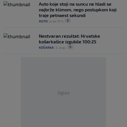
Auto koje stoji na suncu ne hladi se
najbrže klimom, nego postupkom koji
traje petnaest sekundi
0
AUTO
|
prije 16 h
|
Nestvaran rezultat: Hrvatske
košarkašice izgubile 100:25
0
KOŠARKA
|
5. aug.
|
Oglas