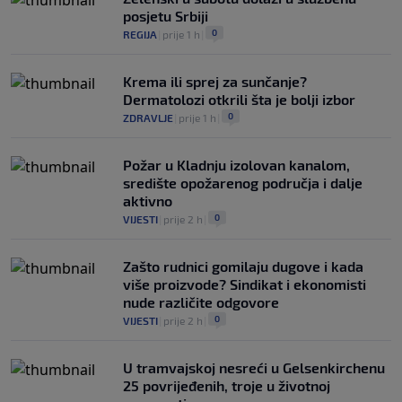
posjetu Srbiji
0
REGIJA
|
prije 1 h
|
Krema ili sprej za sunčanje?
Dermatolozi otkrili šta je bolji izbor
0
ZDRAVLJE
|
prije 1 h
|
Požar u Kladnju izolovan kanalom,
središte opožarenog područja i dalje
aktivno
0
VIJESTI
|
prije 2 h
|
Zašto rudnici gomilaju dugove i kada
više proizvode? Sindikat i ekonomisti
nude različite odgovore
0
VIJESTI
|
prije 2 h
|
U tramvajskoj nesreći u Gelsenkirchenu
25 povrijeđenih, troje u životnoj