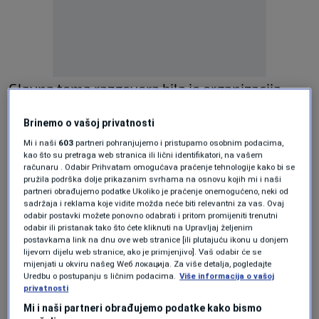
Glavna tema razgovora bila je organizacija
budućeg gradilišta, kao i usaglašavanje
Brinemo o vašoj privatnosti
termina za početak građevinskih aktivnosti.
Mi i naši
603
partneri pohranjujemo i pristupamo osobnim podacima,
Prema dogovoru, početak radova i dolazak
kao što su pretraga web stranica ili lični identifikatori, na vašem
računaru . Odabir Prihvatam omogućava praćenje tehnologije kako bi se
mehanizacije planirani su za sredinu jula,
pružila podrška dolje prikazanim svrhama na osnovu kojih mi i naši
partneri obrađujemo podatke Ukoliko je praćenje onemogućeno, neki od
neposredno nakon evropske utakmice koja je
sadržaja i reklama koje vidite možda neće biti relevantni za vas. Ovaj
odabir postavki možete ponovno odabrati i pritom promijeniti trenutni
zakazana za 10. juli 2025. godine, uz uslov da se
odabir ili pristanak tako što ćete kliknuti na Upravljaj željenim
postavkama link na dnu ove web stranice [ili plutajuću ikonu u donjem
do tada okončaju sve administrativne
lijevom dijelu web stranice, ako je primjenjivo]. Vaš odabir će se
mijenjati u okviru našeg Wеб локација. Za više detalja, pogledajte
procedure vezane za prijavu gradilišta.
Uredbu o postupanju s ličnim podacima.
Više informacija o vašoj
privatnosti
U narednim sedmicama planirano je
Mi i naši partneri obrađujemo podatke kako bismo