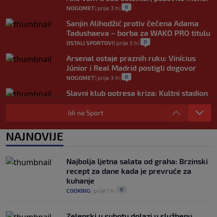
0
NOGOMET
|
prije 3 h
|
Sanjin Alihodžić protiv čečena Adama
Tadushaeva – borba za WAKO PRO titulu
0
OSTALI SPORTOVI
|
prije 3 h
|
Arsenal ostaje praznih ruku: Vinícius
Júnior i Real Madrid postigli dogovor
0
NOGOMET
|
prije 3 h
|
Slavni klub potresa kriza: Kultni stadion
u Italiji bit će prazan na početku sezone,
navijači objavili rat upravi
Idi na Sport
0
NOGOMET
|
prije 4 h
|
NAJNOVIJE
Izvinjenje s elementima prijetnje i
„gomila slabića“ u UEFA-i
0
NOGOMET
|
prije 4 h
|
Najbolja ljetna salata od graha: Brzinski
recept za dane kada je prevruće za
kuhanje
0
COOKING
|
prije 1 h
|
Zelenski u subotu dolazi u službenu