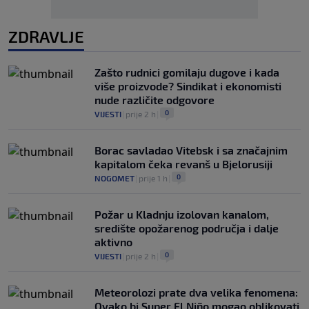
ZDRAVLJE
Zašto rudnici gomilaju dugove i kada
više proizvode? Sindikat i ekonomisti
nude različite odgovore
0
VIJESTI
|
prije 2 h
|
Borac savladao Vitebsk i sa značajnim
kapitalom čeka revanš u Bjelorusiji
0
NOGOMET
|
prije 1 h
|
Požar u Kladnju izolovan kanalom,
središte opožarenog područja i dalje
aktivno
0
VIJESTI
|
prije 2 h
|
Meteorolozi prate dva velika fenomena:
Ovako bi Super El Niño mogao oblikovati