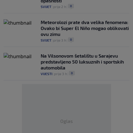
opasnosti
0
SVIJET
|
prije 2 h
|
Meteorolozi prate dva velika fenomena:
Ovako bi Super El Niño mogao oblikovati
ovu zimu
0
SVIJET
|
prije 3 h
|
Na Vilsonovom šetalištu u Sarajevu
predstavljeno 50 luksuznih i sportskih
automobila
0
VIJESTI
|
prije 3 h
|
Oglas