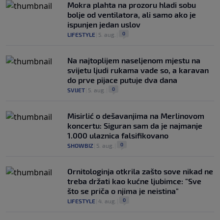
Mokra plahta na prozoru hladi sobu
bolje od ventilatora, ali samo ako je
ispunjen jedan uslov
0
LIFESTYLE
|
5. aug.
|
Na najtoplijem naseljenom mjestu na
svijetu ljudi rukama vade so, a karavan
do prve pijace putuje dva dana
0
SVIJET
|
5. aug.
|
Misirlić o dešavanjima na Merlinovom
koncertu: Siguran sam da je najmanje
1.000 ulaznica falsifikovano
0
SHOWBIZ
|
5. aug.
|
Ornitologinja otkrila zašto sove nikad ne
treba držati kao kućne ljubimce: "Sve
što se priča o njima je neistina"
0
LIFESTYLE
|
4. aug.
|