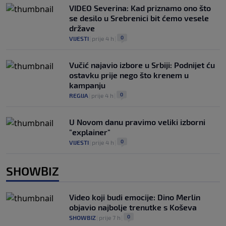
VIDEO Severina: Kad priznamo ono što
se desilo u Srebrenici bit ćemo vesele
države
0
VIJESTI
|
prije 4 h
|
Vučić najavio izbore u Srbiji: Podnijet ću
ostavku prije nego što krenem u
kampanju
0
REGIJA
|
prije 4 h
|
U Novom danu pravimo veliki izborni
"explainer"
0
VIJESTI
|
prije 4 h
|
SHOWBIZ
Video koji budi emocije: Dino Merlin
objavio najbolje trenutke s Koševa
0
SHOWBIZ
|
prije 7 h
|