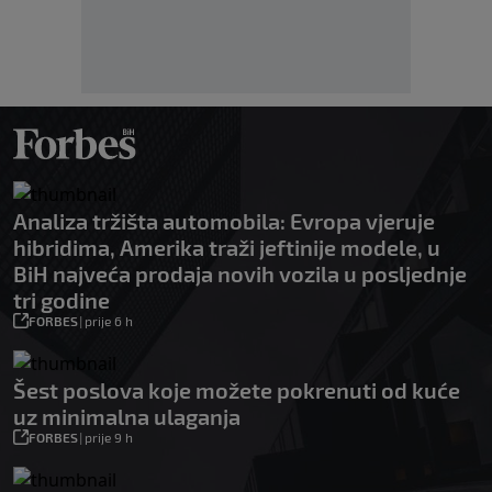
Analiza tržišta automobila: Evropa vjeruje
hibridima, Amerika traži jeftinije modele, u
BiH najveća prodaja novih vozila u posljednje
tri godine
FORBES
|
prije 6 h
Šest poslova koje možete pokrenuti od kuće
uz minimalna ulaganja
FORBES
|
prije 9 h