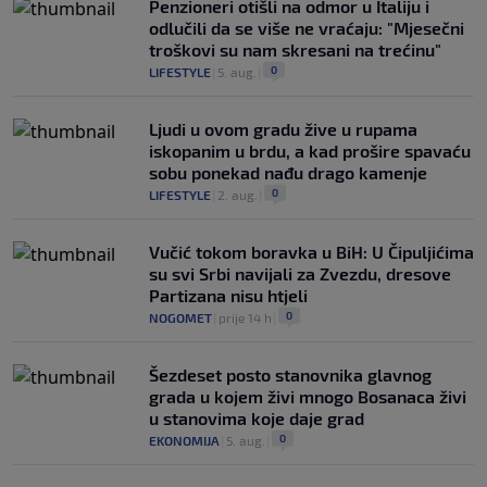
Penzioneri otišli na odmor u Italiju i
odlučili da se više ne vraćaju: "Mjesečni
troškovi su nam skresani na trećinu"
0
LIFESTYLE
|
5. aug.
|
Ljudi u ovom gradu žive u rupama
iskopanim u brdu, a kad prošire spavaću
sobu ponekad nađu drago kamenje
0
LIFESTYLE
|
2. aug.
|
Vučić tokom boravka u BiH: U Čipuljićima
su svi Srbi navijali za Zvezdu, dresove
Partizana nisu htjeli
0
NOGOMET
|
prije 14 h
|
Šezdeset posto stanovnika glavnog
grada u kojem živi mnogo Bosanaca živi
u stanovima koje daje grad
0
EKONOMIJA
|
5. aug.
|