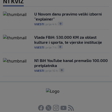
N1 KVIZ
U Novom danu pravimo veliki izborni
"explainer"
0
VIJESTI
|
prije 4 h
|
Vlada FBiH: 530.000 KM za oblast
kulture i sporta, te vjerske institucije
0
VIJESTI
|
prije 7 h
|
N1 BiH YouTube kanal premašio 100.000
pretplatnika
0
VIJESTI
|
prije 10 h
|