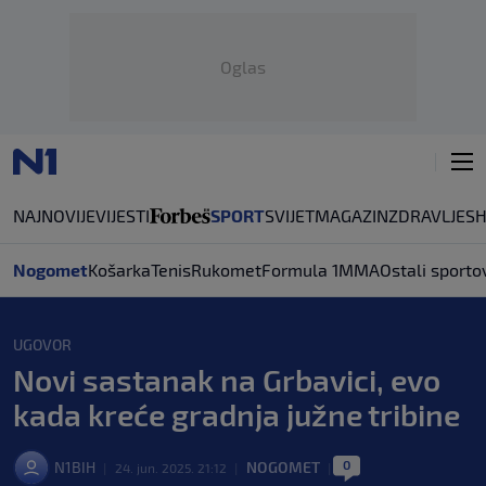
Oglas
NAJNOVIJE
VIJESTI
SPORT
SVIJET
MAGAZIN
ZDRAVLJE
S
Nogomet
Košarka
Tenis
Rukomet
Formula 1
MMA
Ostali sporto
UGOVOR
Novi sastanak na Grbavici, evo
kada kreće gradnja južne tribine
0
N1BIH
NOGOMET
|
24. jun. 2025. 21:12
|
|