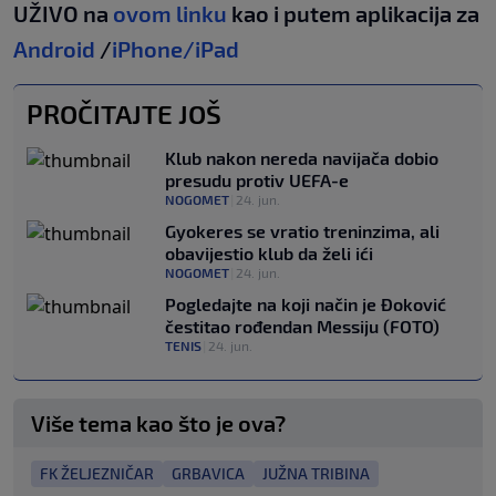
UŽIVO na
ovom linku
kao i putem aplikacija za
Android
/
iPhone/iPad
PROČITAJTE JOŠ
Klub nakon nereda navijača dobio
presudu protiv UEFA-e
NOGOMET
|
24. jun.
Gyokeres se vratio treninzima, ali
obavijestio klub da želi ići
NOGOMET
|
24. jun.
Pogledajte na koji način je Đoković
čestitao rođendan Messiju (FOTO)
TENIS
|
24. jun.
Više tema kao što je ova?
FK ŽELJEZNIČAR
GRBAVICA
JUŽNA TRIBINA