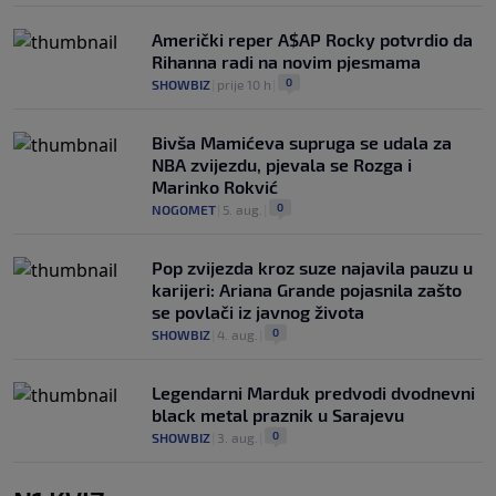
Američki reper A$AP Rocky potvrdio da
Rihanna radi na novim pjesmama
0
SHOWBIZ
|
prije 10 h
|
Bivša Mamićeva supruga se udala za
NBA zvijezdu, pjevala se Rozga i
Marinko Rokvić
0
NOGOMET
|
5. aug.
|
Pop zvijezda kroz suze najavila pauzu u
karijeri: Ariana Grande pojasnila zašto
se povlači iz javnog života
0
SHOWBIZ
|
4. aug.
|
Legendarni Marduk predvodi dvodnevni
black metal praznik u Sarajevu
0
SHOWBIZ
|
3. aug.
|