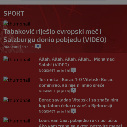
SPORT
Tabaković riješio evropski meč i
Salzburgu donio pobjedu (VIDEO)
0
NOGOMET
|
prije 1 h
|
Allah, Allah, Allah, Allah… Mohamed
Salah! (VIDEO)
0
NOGOMET
|
prije 1 h
|
Tok meča | Borac 1-0 Vitebsk: Borac
dominirao, ali nije ni imao sreće
0
NOGOMET
|
prije 1 h
|
Borac savladao Vitebsk i sa značajnim
kapitalom čeka revanš u Bjelorusiji
0
NOGOMET
|
prije 1 h
|
Louis van Gaal pobijedio rak i poručio:
Ako vam treba selektor, pozovite mene!