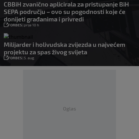
CBBiH zvanično aplicirala za pristupanje BiH
SEPA području – ovo su pogodnosti koje će
donijeti građanima i privredi
FORBES
|
prije 10 h
Milijarder i holivudska zvijezda u najvećem
projektu za spas živog svijeta
FORBES
|
5. aug.
Oglas