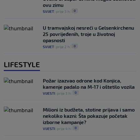
ovu zimu
0
SVIJET
|
prije 3 h
|
U tramvajskoj nesreći u Gelsenkirchenu
25 povrijeđenih, troje u životnoj
opasnosti
0
SVIJET
|
prije 2 h
|
LIFESTYLE
Požar izazvao odrone kod Konjica,
kamenje padalo na M-17 i oštetilo vozila
0
VIJESTI
|
prije 3 h
|
Milioni iz budžeta, stotine prijava i samo
nekoliko kazni: Šta pokazuje početak
izborne kampanje?
0
VIJESTI
|
prije 4 h
|