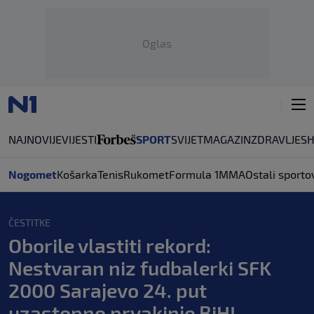
Oglas
NAJNOVIJE
VIJESTI
SPORT
SVIJET
MAGAZIN
ZDRAVLJE
S
Nogomet
Košarka
Tenis
Rukomet
Formula 1
MMA
Ostali sporto
ČESTITKE
Oborile vlastiti rekord:
Nestvaran niz fudbalerki SFK
2000 Sarajevo 24. put
uzastopno prvakinje BiH!