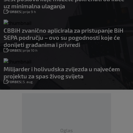
uz minimalna ulaganja
FORBES
|
prije 9 h
CBBiH zvanično aplicirala za pristupanje BiH
SEPA području – ovo su pogodnosti koje će
donijeti građanima i privredi
FORBES
|
prije 10 h
Milijarder i holivudska zvijezda u najvećem
projektu za spas živog svijeta
FORBES
|
5. aug.
Oglas