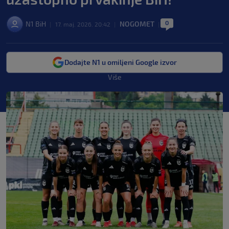
0
N1 BiH
NOGOMET
|
17. maj. 2026. 20:42
|
|
Dodajte N1 u omiljeni Google izvor
Više