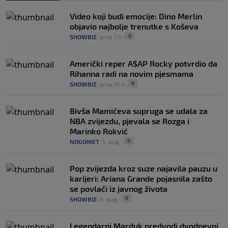
Video koji budi emocije: Dino Merlin
objavio najbolje trenutke s Koševa
0
SHOWBIZ
|
prije 7 h
|
Američki reper A$AP Rocky potvrdio da
Rihanna radi na novim pjesmama
0
SHOWBIZ
|
prije 10 h
|
Bivša Mamićeva supruga se udala za
NBA zvijezdu, pjevala se Rozga i
Marinko Rokvić
0
NOGOMET
|
5. aug.
|
Pop zvijezda kroz suze najavila pauzu u
karijeri: Ariana Grande pojasnila zašto
se povlači iz javnog života
0
SHOWBIZ
|
4. aug.
|
Legendarni Marduk predvodi dvodnevni