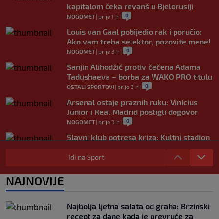
kapitalom čeka revanš u Bjelorusiji
0
NOGOMET
|
prije 1 h
|
Louis van Gaal pobijedio rak i poručio:
Ako vam treba selektor, pozovite mene!
0
NOGOMET
|
prije 3 h
|
Sanjin Alihodžić protiv čečena Adama
Tadushaeva – borba za WAKO PRO titulu
0
OSTALI SPORTOVI
|
prije 3 h
|
Arsenal ostaje praznih ruku: Vinícius
Júnior i Real Madrid postigli dogovor
0
NOGOMET
|
prije 3 h
|
Slavni klub potresa kriza: Kultni stadion
u Italiji bit će prazan na početku sezone,
navijači objavili rat upravi
Idi na Sport
0
NOGOMET
|
prije 4 h
|
NAJNOVIJE
Izvinjenje s elementima prijetnje i
„gomila slabića“ u UEFA-i
0
NOGOMET
|
prije 4 h
|
Najbolja ljetna salata od graha: Brzinski
recept za dane kada je prevruće za