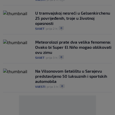
U tramvajskoj nesreći u Gelsenkirchenu
25 povrijeđenih, troje u životnoj
opasnosti
0
SVIJET
|
prije 2 h
|
Meteorolozi prate dva velika fenomena:
Ovako bi Super El Niño mogao oblikovati
ovu zimu
0
SVIJET
|
prije 3 h
|
Na Vilsonovom šetalištu u Sarajevu
predstavljeno 50 luksuznih i sportskih
automobila
0
VIJESTI
|
prije 3 h
|