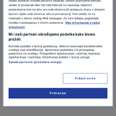
odabir postavki možete ponovno odabrati i pritom promijeniti trenutni
odabir ili pristanak tako što ćete kliknuti na Upravljaj željenim
većim evropskim ligama.
postavkama link na dnu ove web stranice [ili plutajuću ikonu u donjem
lijevom dijelu web stranice, ako je primjenjivo]. Vaš odabir će se
Nova titula donijela je klubu i plasman u
mijenjati u okviru našeg Wеб локација. Za više detalja, pogledajte
Uredbu o postupanju s ličnim podacima.
Više informacija o vašoj
kvalifikacije za UEFA Women’s Champions
privatnosti
Mi i naši partneri obrađujemo podatke kako bismo
League, gdje će Sarajevo i naredne sezone
pružali:
predstavljati Bosnu i Hercegovinu na
Koristite podatke o tačnoj geolokaciji. Aktivno skenirajte karakteristike
uređaja radi identifikacije. Spremanje podataka i/ili pristupanje
međunarodnoj sceni.
podacima na uređaju. Prilagođeno oglašavanje i sadržaj, mjerenje
oglašavanja i sadržaja, istraživanje publike i razvoj usluga.
Spisak partnera (pružalaca usluga)
Prikaži svrhe
Prihvatam