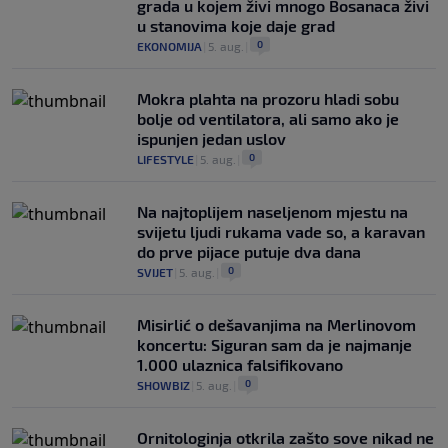
grada u kojem živi mnogo Bosanaca živi
u stanovima koje daje grad
0
EKONOMIJA
|
5. aug.
|
Mokra plahta na prozoru hladi sobu
bolje od ventilatora, ali samo ako je
ispunjen jedan uslov
0
LIFESTYLE
|
5. aug.
|
Na najtoplijem naseljenom mjestu na
svijetu ljudi rukama vade so, a karavan
do prve pijace putuje dva dana
0
SVIJET
|
5. aug.
|
Misirlić o dešavanjima na Merlinovom
koncertu: Siguran sam da je najmanje
1.000 ulaznica falsifikovano
0
SHOWBIZ
|
5. aug.
|
Ornitologinja otkrila zašto sove nikad ne