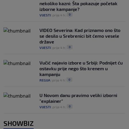
nekoliko kazni: Šta pokazuje početak
izborne kampanje?
0
VIJESTI
|
prije 4 h
|
VIDEO Severina: Kad priznamo ono što
se desilo u Srebrenici bit ćemo vesele
države
0
VIJESTI
|
prije 4 h
|
Vučić najavio izbore u Srbiji: Podnijet ću
ostavku prije nego što krenem u
kampanju
0
REGIJA
|
prije 4 h
|
U Novom danu pravimo veliki izborni
"explainer"
0
VIJESTI
|
prije 4 h
|
SHOWBIZ