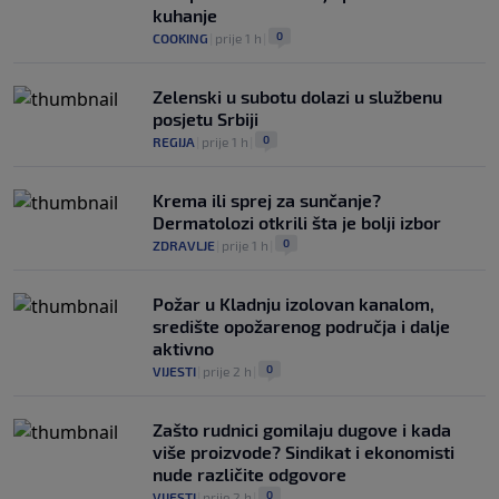
kuhanje
0
COOKING
|
prije 1 h
|
Zelenski u subotu dolazi u službenu
posjetu Srbiji
0
REGIJA
|
prije 1 h
|
Krema ili sprej za sunčanje?
Dermatolozi otkrili šta je bolji izbor
0
ZDRAVLJE
|
prije 1 h
|
Požar u Kladnju izolovan kanalom,
središte opožarenog područja i dalje
aktivno
0
VIJESTI
|
prije 2 h
|
Zašto rudnici gomilaju dugove i kada
više proizvode? Sindikat i ekonomisti
nude različite odgovore
0
VIJESTI
|
prije 2 h
|