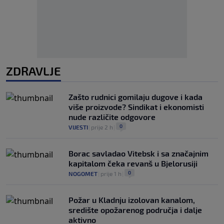
ZDRAVLJE
Zašto rudnici gomilaju dugove i kada
više proizvode? Sindikat i ekonomisti
nude različite odgovore
0
VIJESTI
|
prije 2 h
|
Borac savladao Vitebsk i sa značajnim
kapitalom čeka revanš u Bjelorusiji
0
NOGOMET
|
prije 1 h
|
Požar u Kladnju izolovan kanalom,
središte opožarenog područja i dalje
aktivno