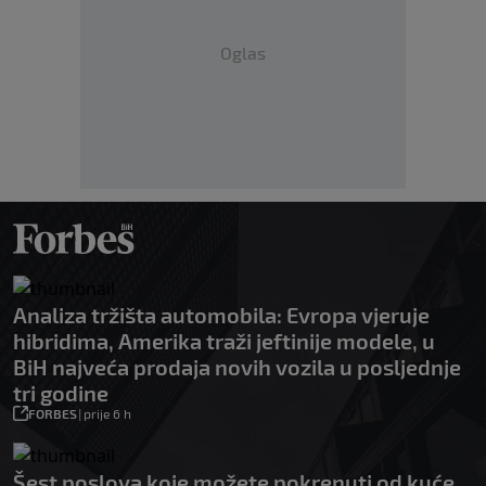
Oglas
Analiza tržišta automobila: Evropa vjeruje
hibridima, Amerika traži jeftinije modele, u
BiH najveća prodaja novih vozila u posljednje
tri godine
FORBES
|
prije 6 h
Šest poslova koje možete pokrenuti od kuće