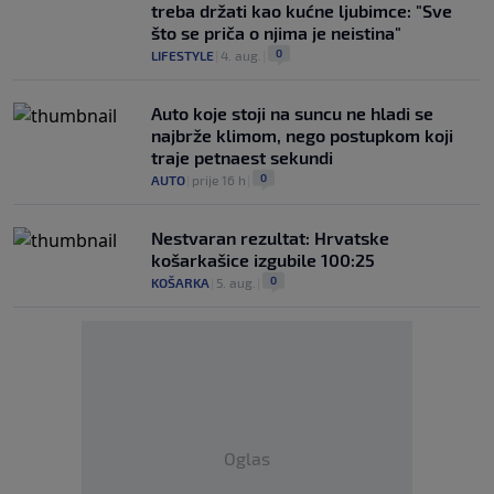
treba držati kao kućne ljubimce: "Sve
što se priča o njima je neistina"
0
LIFESTYLE
|
4. aug.
|
Auto koje stoji na suncu ne hladi se
najbrže klimom, nego postupkom koji
traje petnaest sekundi
0
AUTO
|
prije 16 h
|
Nestvaran rezultat: Hrvatske
košarkašice izgubile 100:25
0
KOŠARKA
|
5. aug.
|
Oglas