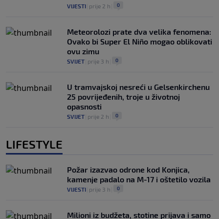
0
VIJESTI
|
prije 2 h
|
Meteorolozi prate dva velika fenomena:
Ovako bi Super El Niño mogao oblikovati
ovu zimu
0
SVIJET
|
prije 3 h
|
U tramvajskoj nesreći u Gelsenkirchenu
25 povrijeđenih, troje u životnoj
opasnosti
0
SVIJET
|
prije 2 h
|
LIFESTYLE
Požar izazvao odrone kod Konjica,
kamenje padalo na M-17 i oštetilo vozila
0
VIJESTI
|
prije 3 h
|
Milioni iz budžeta, stotine prijava i samo