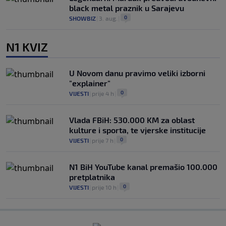
black metal praznik u Sarajevu
0
SHOWBIZ
|
3. aug.
|
N1 KVIZ
U Novom danu pravimo veliki izborni
"explainer"
0
VIJESTI
|
prije 4 h
|
Vlada FBiH: 530.000 KM za oblast
kulture i sporta, te vjerske institucije
0
VIJESTI
|
prije 7 h
|
N1 BiH YouTube kanal premašio 100.000
pretplatnika
0
VIJESTI
|
prije 10 h
|