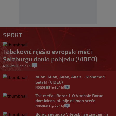
SPORT
Tabaković riješio evropski meč i
Salzburgu donio pobjedu (VIDEO)
0
NOGOMET
|
prije 1 h
|
Allah, Allah, Allah, Allah… Mohamed
Salah! (VIDEO)
0
NOGOMET
|
prije 1 h
|
Tok meča | Borac 1-0 Vitebsk: Borac
dominirao, ali nije ni imao sreće
0
NOGOMET
|
prije 1 h
|
Borac savladao Vitebsk i sa značajnim