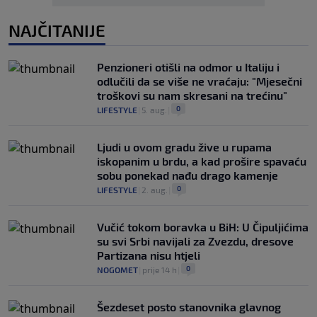
NAJČITANIJE
Penzioneri otišli na odmor u Italiju i
odlučili da se više ne vraćaju: "Mjesečni
troškovi su nam skresani na trećinu"
0
LIFESTYLE
|
5. aug.
|
Ljudi u ovom gradu žive u rupama
iskopanim u brdu, a kad prošire spavaću
sobu ponekad nađu drago kamenje
0
LIFESTYLE
|
2. aug.
|
Vučić tokom boravka u BiH: U Čipuljićima
su svi Srbi navijali za Zvezdu, dresove
Partizana nisu htjeli
0
NOGOMET
|
prije 14 h
|
Šezdeset posto stanovnika glavnog