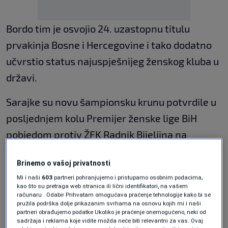
Bordo tim je osvojio 24. uzastopnu titulu
prvakinja Bosne i Hercegovine i tako dodatno
učvrstio status najuspješnijeg ženskog kluba u
državi.
Sarajke su novu šampionsku krunu potvrdile u
posljednjem kolu Premijer ženske lige BiH
pobjedom protiv ŽFK Radnik Bijeljina na
stadionu “Asim Ferhatović Hase”.
Brinemo o vašoj privatnosti
Time je nastavljen nestvaran niz koji traje
Mi i naši
603
partneri pohranjujemo i pristupamo osobnim podacima,
kao što su pretraga web stranica ili lični identifikatori, na vašem
gotovo četvrt stoljeća, a SFK 2000 Sarajevo
računaru . Odabir Prihvatam omogućava praćenje tehnologije kako bi se
pružila podrška dolje prikazanim svrhama na osnovu kojih mi i naši
ponovo je pomjerio vlastite granice i postavio
partneri obrađujemo podatke Ukoliko je praćenje onemogućeno, neki od
sadržaja i reklama koje vidite možda neće biti relevantni za vas. Ovaj
standarde kakve rijetko viđamo i u mnogo