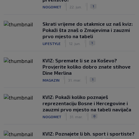
|
|
1
NOGOMET
22. jun.
Skrati vrijeme do utakmice uz naš kviz:
Pokaži šta znaš o Zmajevima i zauzmi
prvo mjesto na tabeli
|
|
1
LIFESTYLE
12. jun.
KVIZ: Spremate li se za Koševo?
Provjerite koliko dobro znate stihove
Dine Merlina
|
|
1
MAGAZIN
31. mar.
KVIZ: Pokaži koliko poznaješ
reprezentaciju Bosne i Hercegovine i
zauzmi prvo mjesto na tabeli navijača
|
|
0
NOGOMET
31. mar.
KVIZ: Poznajete li bh. sport i sportiste?
|
|