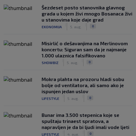
Šezdeset posto stanovnika glavnog
grada u kojem živi mnogo Bosanaca živi
u stanovima koje daje grad
|
|
0
EKONOMIJA
5. aug.
Misirlić o dešavanjima na Merlinovom
koncertu: Siguran sam da je najmanje
1.000 ulaznica falsifikovano
|
|
0
SHOWBIZ
5. aug.
Mokra plahta na prozoru hladi sobu
bolje od ventilatora, ali samo ako je
ispunjen jedan uslov
|
|
0
LIFESTYLE
5. aug.
Bunar imа 3.500 stepenica koje se
spuštaju trinaest spratova, a
napravljen je da bi ljudi imali vode ljeti
|
|
0
LIFESTYLE
4. aug.