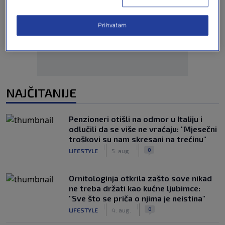
Oglas
Prihvatam
NAJČITANIJE
Penzioneri otišli na odmor u Italiju i
odlučili da se više ne vraćaju: "Mjesečni
troškovi su nam skresani na trećinu"
|
|
0
LIFESTYLE
5. aug.
Ornitologinja otkrila zašto sove nikad
ne treba držati kao kućne ljubimce:
"Sve što se priča o njima je neistina"
|
|
0
LIFESTYLE
4. aug.