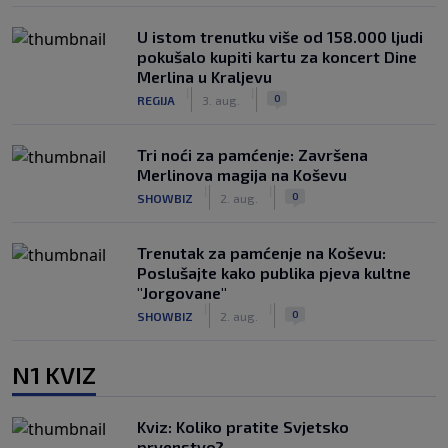
U istom trenutku više od 158.000 ljudi
pokušalo kupiti kartu za koncert Dine
Merlina u Kraljevu
|
|
0
REGIJA
3. aug.
Tri noći za pamćenje: Završena
Merlinova magija na Koševu
|
|
0
SHOWBIZ
2. aug.
Trenutak za pamćenje na Koševu:
Poslušajte kako publika pjeva kultne
"Jorgovane"
|
|
0
SHOWBIZ
2. aug.
N1 KVIZ
Kviz: Koliko pratite Svjetsko
prvenstvo?