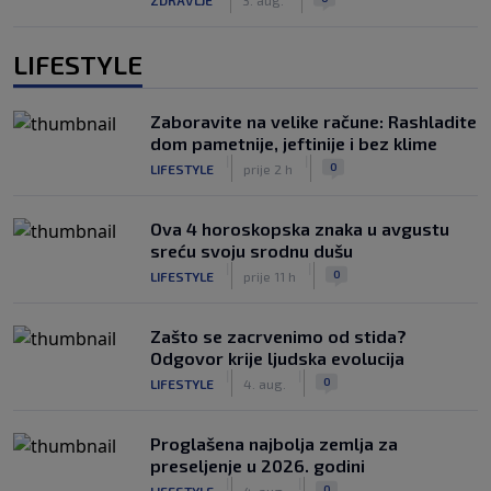
LIFESTYLE
Zaboravite na velike račune: Rashladite
dom pametnije, jeftinije i bez klime
|
|
0
LIFESTYLE
prije 2 h
Ova 4 horoskopska znaka u avgustu
sreću svoju srodnu dušu
|
|
0
LIFESTYLE
prije 11 h
Zašto se zacrvenimo od stida?
Odgovor krije ljudska evolucija
|
|
0
LIFESTYLE
4. aug.
Proglašena najbolja zemlja za
preseljenje u 2026. godini
|
|
0
LIFESTYLE
4. aug.