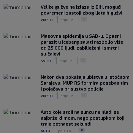
Velike gužve na izlazu iz BiH, mogući
povremeni zastoji zbog ljetnih gužvi
|
|
0
VIJESTI
prije 1 h
Masovna epidemija u SAD-u: Opasni
parazit u iceberg salati razbolio više
od 25.000 ljudi, zabilježeni i smrtni
slučajevi
|
|
0
SVIJET
prije 1 h
Nakon dva pokušaja ubistva u Istočnom
Sarajevu: MUP RS formira poseban tim
i pojačava prisustvo policije
|
|
0
VIJESTI
prije 1 h
Auto koje stoji na suncu ne hladi se
najbrže klimom, nego postupkom koji
traje petnaest sekundi
|
|
0
AUTO
prije 1 h