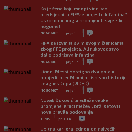
Ko je žena koju mnogi vide kao
predsjednicu FIFA-e umjesto Infantina?
Uskoro mi mogla promijeniti svjetski
nogomet
|
|
0
NOGOMET
prije 1 h
FIFA se izvinila svim svojim članicama
zbog FFE projekta: Ali rukovodstvo i
dalje podržava Infantina
|
|
0
NOGOMET
prije 1 h
Lionel Messi postigao dva gola u
pobjedi Inter Miamija i ispisao historiju
Leagues Cupa (VIDEO)
|
|
0
NOGOMET
prije 1 h
Novak Đoković predlaže velike
promjene: Kraći mečevi, brži setovi i
nova pravila bodovanja
|
|
0
TENIS
prije 1 h
Upitna karijera jednog od najvećih