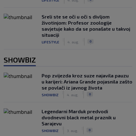
Sreli ste se oči u oči s divljom
životinjom: Profesor zoologije
savjetuje kako da se ponašate u takvoj
situaciji
|
|
0
LIFESTYLE
4. aug.
SHOWBIZ
Pop zvijezda kroz suze najavila pauzu
u karijeri: Ariana Grande pojasnila zašto
se povlači iz javnog života
|
|
0
SHOWBIZ
4. aug.
Legendarni Marduk predvodi
dvodnevni black metal praznik u
Sarajevu
|
|
0
SHOWBIZ
3. aug.