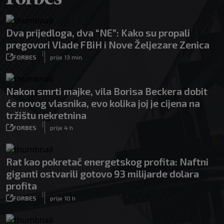
Dva prijedloga, dva “NE”: Kako su propali
pregovori Vlade FBiH i Nove Željezare Zenica
|
FORBES
prije 13 min.
Nakon smrti majke, vila Borisa Beckera dobit
će novog vlasnika, evo kolika joj je cijena na
tržištu nekretnina
|
FORBES
prije 4 h
Rat kao pokretač energetskog profita: Naftni
giganti ostvarili gotovo 93 milijarde dolara
profita
|
FORBES
prije 10 h