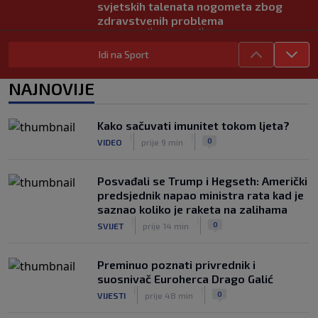
svjetskih talenata nogometa zbog
zdravstvenih problema
|
|
0
NOGOMET
prije 2 h
Idi na Sport
U trenucima dok je olimpijski šampion
obarao rekord, plamen odnio njegovu
NAJNOVIJE
kuću: Preminuo i komšija
|
|
0
OSTALI SPORTOVI
5. aug.
Kako sačuvati imunitet tokom ljeta?
Nestvarne scene u Trabzonu i
|
|
0
VIDEO
prije 9 min
spektakularan doček za Salaha: "Ovdje
je 25.000 ljudi" (FOTO/VIDEO)
|
|
0
NOGOMET
5. aug.
Posvađali se Trump i Hegseth: Američki
predsjednik napao ministra rata kad je
saznao koliko je raketa na zalihama
|
|
0
SVIJET
prije 14 min
Preminuo poznati privrednik i
suosnivač Euroherca Drago Galić
|
|
0
VIJESTI
prije 48 min