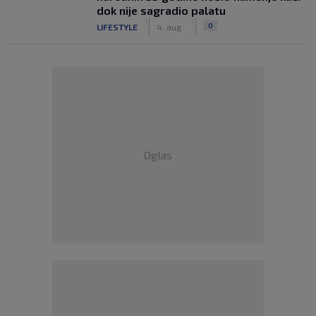
dok nije sagradio palatu
|
|
0
LIFESTYLE
4. aug.
Oglas