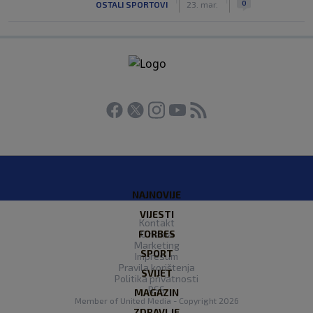
0
OSTALI SPORTOVI
23. mar.
NAJNOVIJE
VIJESTI
Kontakt
FORBES
O nama
Marketing
SPORT
Impresum
Pravila korištenja
SVIJET
Politika privatnosti
RSS
MAGAZIN
Member of
United Media
- Copyright 2026
ZDRAVLJE