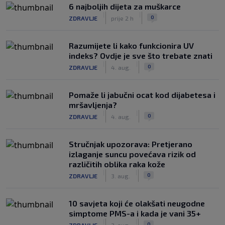
6 najboljih dijeta za muškarce
|
|
0
ZDRAVLJE
prije 2 h
Razumijete li kako funkcionira UV
indeks? Ovdje je sve što trebate znati
|
|
0
ZDRAVLJE
4. aug.
Pomaže li jabučni ocat kod dijabetesa i
mršavljenja?
|
|
0
ZDRAVLJE
4. aug.
Stručnjak upozorava: Pretjerano
izlaganje suncu povećava rizik od
različitih oblika raka kože
|
|
0
ZDRAVLJE
3. aug.
10 savjeta koji će olakšati neugodne
simptome PMS-a i kada je vani 35+
|
|
0
ZDRAVLJE
3. aug.