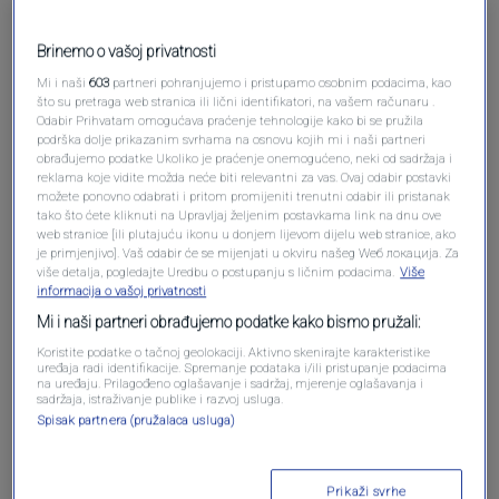
Pošalji komentar
Brinemo o vašoj privatnosti
Mi i naši
603
partneri pohranjujemo i pristupamo osobnim podacima, kao
što su pretraga web stranica ili lični identifikatori, na vašem računaru .
Odabir Prihvatam omogućava praćenje tehnologije kako bi se pružila
podrška dolje prikazanim svrhama na osnovu kojih mi i naši partneri
obrađujemo podatke Ukoliko je praćenje onemogućeno, neki od sadržaja i
reklama koje vidite možda neće biti relevantni za vas. Ovaj odabir postavki
možete ponovno odabrati i pritom promijeniti trenutni odabir ili pristanak
tako što ćete kliknuti na Upravljaj željenim postavkama link na dnu ove
web stranice [ili plutajuću ikonu u donjem lijevom dijelu web stranice, ako
Oglas
je primjenjivo]. Vaš odabir će se mijenjati u okviru našeg Wеб локација. Za
više detalja, pogledajte Uredbu o postupanju s ličnim podacima.
Više
informacija o vašoj privatnosti
Mi i naši partneri obrađujemo podatke kako bismo pružali:
Koristite podatke o tačnoj geolokaciji. Aktivno skenirajte karakteristike
uređaja radi identifikacije. Spremanje podataka i/ili pristupanje podacima
na uređaju. Prilagođeno oglašavanje i sadržaj, mjerenje oglašavanja i
sadržaja, istraživanje publike i razvoj usluga.
Spisak partnera (pružalaca usluga)
Prikaži svrhe