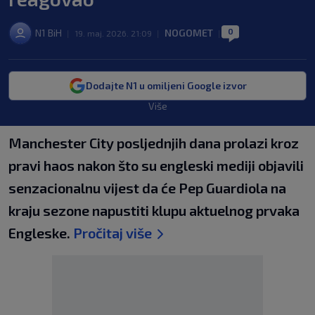
0
N1 BiH
NOGOMET
|
19. maj. 2026. 21:09
|
|
Dodajte N1 u omiljeni Google izvor
Više
Manchester City posljednjih dana prolazi kroz
pravi haos nakon što su engleski mediji objavili
senzacionalnu vijest da će Pep Guardiola na
kraju sezone napustiti klupu aktuelnog prvaka
Engleske.
Pročitaj više