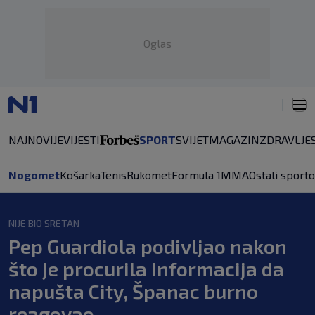
Oglas
NAJNOVIJE
VIJESTI
SPORT
SVIJET
MAGAZIN
ZDRAVLJE
Nogomet
Košarka
Tenis
Rukomet
Formula 1
MMA
Ostali sporto
NIJE BIO SRETAN
Pep Guardiola podivljao nakon
što je procurila informacija da
napušta City, Španac burno
reagovao