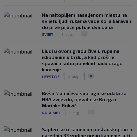
Na najtoplijem naseljenom mjestu na
svijetu ljudi rukama vade so, a karavan
do prve pijace putuje dva dana
|
|
0
SVIJET
5. aug.
Ljudi u ovom gradu žive u rupama
iskopanim u brdu, a kad prošire
spavaću sobu ponekad nađu drago
kamenje
|
|
0
LIFESTYLE
2. aug.
Bivša Mamićeva supruga se udala za
NBA zvijezdu, pjevala se Rozga i
Marinko Rokvić
|
|
0
NOGOMET
5. aug.
Saplео se o kamen na poštanskoj turi, i
narednih 33 godine nosio kamenje kući