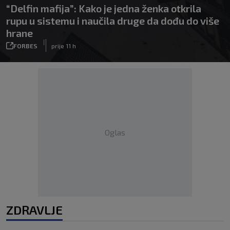
“Delfin mafija”: Kako je jedna ženka otkrila
rupu u sistemu i naučila druge da dođu do više
hrane
|
FORBES
prije 11 h
Oglas
ZDRAVLJE