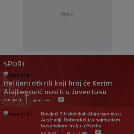
Oglas
SPORT
Italijani otkrili koji broj će Kerim
Alajbegović nositi u Juventusu
|
|
0
NOGOMET
prije 40 min
Navijači BiH dočekali Alajbegovića u
Australiji: Dobrodošlica najmlađem
bosanskom kralju u Perthu
|
|
0
NOGOMET
prije 49 min