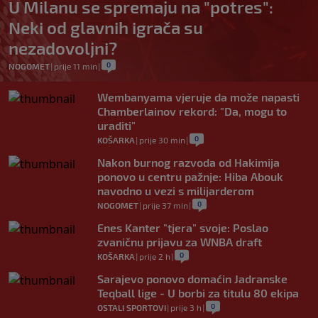
U Milanu se spremaju na "potres":
Neki od glavnih igrača su
nezadovoljni?
0
NOGOMET
|
prije 11 min
|
Wembanyama vjeruje da može napasti
Chamberlainov rekord: "Da, mogu to
uraditi"
0
KOŠARKA
|
prije 30 min
|
Nakon burnog razvoda od Hakimija
ponovo u centru pažnje: Hiba Abouk
navodno u vezi s milijarderom
0
NOGOMET
|
prije 37 min
|
Enes Kanter "tjera" svoje: Poslao
zvaničnu prijavu za WNBA draft
0
KOŠARKA
|
prije 2 h
|
Sarajevo ponovo domaćin Jadranske
Teqball lige - U borbi za titulu 80 ekipa
0
OSTALI SPORTOVI
|
prije 3 h
|