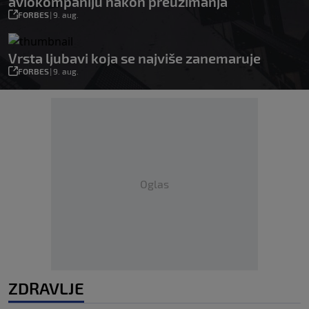
aviokompaniju nakon preuzimanja
FORBES
|
9. aug.
Vrsta ljubavi koja se najviše zanemaruje
FORBES
|
9. aug.
Oglas
ZDRAVLJE