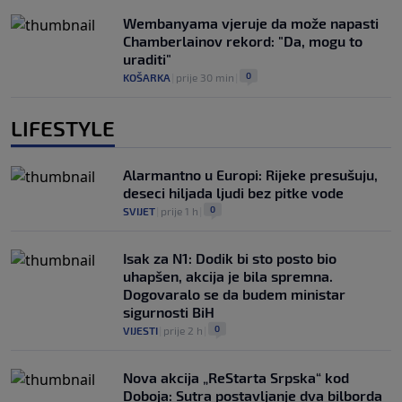
Wembanyama vjeruje da može napasti
Chamberlainov rekord: "Da, mogu to
uraditi"
0
KOŠARKA
|
prije 30 min
|
LIFESTYLE
Alarmantno u Europi: Rijeke presušuju,
deseci hiljada ljudi bez pitke vode
0
SVIJET
|
prije 1 h
|
Isak za N1: Dodik bi sto posto bio
uhapšen, akcija je bila spremna.
Dogovaralo se da budem ministar
sigurnosti BiH
0
VIJESTI
|
prije 2 h
|
Nova akcija „ReStarta Srpska“ kod
Doboja: Sutra postavljanje dva bilborda