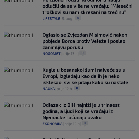
odlučili da se više ne vraćaju: "Mjesečni
troškovi su nam skresani na trećinu"
0
LIFESTYLE
|
5. aug.
|
Oglasio se Zvjezdan Misimović nakon
pobjede Borca protiv Veleža i poslao
zanimljivu poruku
0
NOGOMET
|
prije 13 h
|
Kugle u bosanskoj šumi najveće su u
Evropi, izgledaju kao da ih je neko
isklesao, svi se pitaju kako su nastale
0
NAUKA
|
prije 12 h
|
Odlazak iz BiH najniži je u trinaest
godina, a ljudi koji se vraćaju iz
Njemačke računaju ovako
0
EKONOMIJA
|
prije 12 h
|