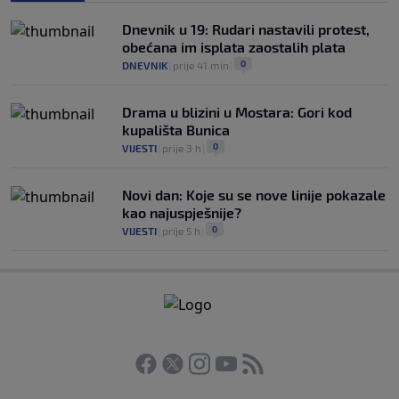
Dnevnik u 19: Rudari nastavili protest,
obećana im isplata zaostalih plata
0
DNEVNIK
|
prije 41 min
|
Drama u blizini u Mostara: Gori kod
kupališta Bunica
0
VIJESTI
|
prije 3 h
|
Novi dan: Koje su se nove linije pokazale
kao najuspješnije?
0
VIJESTI
|
prije 5 h
|