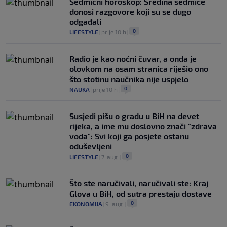
Sedmični horoskop: Sredina sedmice
donosi razgovore koji su se dugo
odgađali
0
LIFESTYLE
|
prije 10 h
|
Radio je kao noćni čuvar, a onda je
olovkom na osam stranica riješio ono
što stotinu naučnika nije uspjelo
0
NAUKA
|
prije 10 h
|
Susjedi pišu o gradu u BiH na devet
rijeka, a ime mu doslovno znači "zdrava
voda": Svi koji ga posjete ostanu
oduševljeni
0
LIFESTYLE
|
7. aug.
|
Što ste naručivali, naručivali ste: Kraj
Glova u BiH, od sutra prestaju dostave
0
EKONOMIJA
|
9. aug.
|