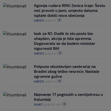
Agonija rudara RMU Zenica traje: Šestu
noć proveli u jami, umjesto datuma
isplate dobili nova obećanja
0
VIJESTI
|
prije 1 h
|
Isak za N1: Dodik bi sto posto bio
uhapšen, akcija je bila spremna.
Dogovaralo se da budem ministar
sigurnosti BiH
0
VIJESTI
|
prije 2 h
|
Potpuno obustavljen saobraćaj na
Bradini zbog teške nesreće: Nastale
ogromne gužve
0
VIJESTI
|
prije 1 h
|
Najmanje 77 poginulih u zemljotresu u
Kolumbiji
0
SVIJET
|
prije 32 min
|