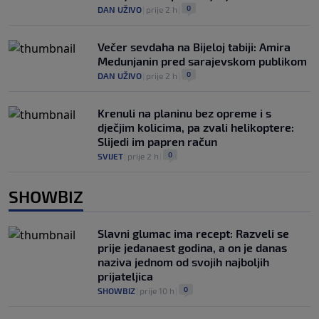
0
DAN UŽIVO
|
prije 2 h
|
Večer sevdaha na Bijeloj tabiji: Amira
Medunjanin pred sarajevskom publikom
0
DAN UŽIVO
|
prije 2 h
|
Krenuli na planinu bez opreme i s
dječjim kolicima, pa zvali helikoptere:
Slijedi im papren račun
0
SVIJET
|
prije 2 h
|
SHOWBIZ
Slavni glumac ima recept: Razveli se
prije jedanaest godina, a on je danas
naziva jednom od svojih najboljih
prijateljica
0
SHOWBIZ
|
prije 10 h
|