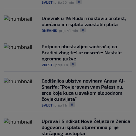
0
SVIJET
|
prije 36 min
|
Dnevnik u 19: Rudari nastavili protest,
obećana im isplata zaostalih plata
0
DNEVNIK
|
prije 41 min
|
Potpuno obustavljen saobraćaj na
Bradini zbog teške nesreće: Nastale
ogromne gužve
0
VIJESTI
|
prije 1 h
|
Godišnjica ubistva novinara Anasa Al-
Sharifa: "Povjeravam vam Palestinu,
srce koje kuca u svakom slobodnom
čovjeku svijeta"
0
SVIJET
|
prije 1 h
|
Uprava i Sindikat Nove Željezare Zenica
dogovorili isplatu otpremnina prije
stečajnog postupka