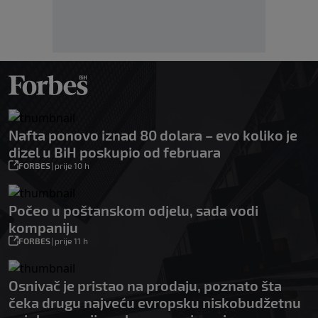
Nafta ponovo iznad 80 dolara – evo koliko je
dizel u BiH poskupio od februara
FORBES
|
prije 10 h
Počeo u poštanskom odjelu, sada vodi
kompaniju
FORBES
|
prije 11 h
Osnivač je pristao na prodaju, poznato šta
čeka drugu najveću evropsku niskobudžetnu