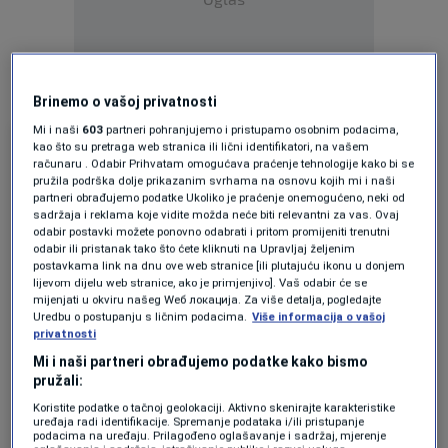
Brinemo o vašoj privatnosti
Mi i naši
603
partneri pohranjujemo i pristupamo osobnim podacima,
kao što su pretraga web stranica ili lični identifikatori, na vašem
računaru . Odabir Prihvatam omogućava praćenje tehnologije kako bi se
pružila podrška dolje prikazanim svrhama na osnovu kojih mi i naši
partneri obrađujemo podatke Ukoliko je praćenje onemogućeno, neki od
sadržaja i reklama koje vidite možda neće biti relevantni za vas. Ovaj
odabir postavki možete ponovno odabrati i pritom promijeniti trenutni
odabir ili pristanak tako što ćete kliknuti na Upravljaj željenim
postavkama link na dnu ove web stranice [ili plutajuću ikonu u donjem
lijevom dijelu web stranice, ako je primjenjivo]. Vaš odabir će se
mijenjati u okviru našeg Wеб локација. Za više detalja, pogledajte
Uredbu o postupanju s ličnim podacima.
Više informacija o vašoj
privatnosti
Mi i naši partneri obrađujemo podatke kako bismo
pružali:
View this post on Instagram
Koristite podatke o tačnoj geolokaciji. Aktivno skenirajte karakteristike
uređaja radi identifikacije. Spremanje podataka i/ili pristupanje
podacima na uređaju. Prilagođeno oglašavanje i sadržaj, mjerenje