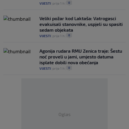
0
VIJESTI
|
prije 1 h
|
Veliki požar kod Laktaša: Vatrogasci
evakuisali stanovnike, uspjeli su spasiti
sedam objekata
0
VIJESTI
|
prije 1 h
|
Agonija rudara RMU Zenica traje: Šestu
noć proveli u jami, umjesto datuma
isplate dobili nova obećanja
0
VIJESTI
|
prije 1 h
|
Oglas