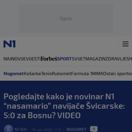
Oglas
NAJNOVIJE
VIJESTI
SPORT
SVIJET
MAGAZIN
ZDRAVLJE
S
Nogomet
Košarka
Tenis
Rukomet
Formula 1
MMA
Ostali sporto
Pogledajte kako je novinar N1
“nasamario” navijače Švicarske:
5:0 za Bosnu? VIDEO
0
N1 BiH
NOGOMET
|
18. jun. 2026. 17:51
|
|