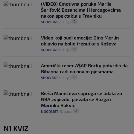
(VIDEO) Emotivna poruka Marije
Šerifović Bosancima i Hercegovcima
nakon spektakla u Travniku
0
SHOWBIZ
|
9. aug.
|
Video koji budi emocije: Dino Merlin
objavio najbolje trenutke s Koševa
0
SHOWBIZ
|
6. aug.
|
Američki reper A$AP Rocky potvrdio da
Rihanna radi na novim pjesmama
0
SHOWBIZ
|
6. aug.
|
Bivša Mamićeva supruga se udala za
NBA zvijezdu, pjevala se Rozga i
Marinko Rokvić
0
NOGOMET
|
5. aug.
|
N1 KVIZ