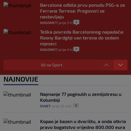
Barcelona odbila prvu ponudu PSG-a za
Ferrana Torresa: Pregovori se
nastavljaju
0
NOGOMET
|
prije 3 h
|
Teška povreda Barceloninog napadača:
Roony Bardghji van terena do sedam
mjeseci
0
NOGOMET
|
prije 4 h
|
Slab start bh.plivača na EP: Predzadnje i
57. mjesto na otvaranju
Idi na Sport
0
OSTALI SPORTOVI
|
prije 4 h
|
NAJNOVIJE
Legenda htjela preuzeti velikana iz
komšiluka, ali žena mu nije dozvolila
0
NOGOMET
|
prije 4 h
|
Najmanje 77 poginulih u zemljotresu u
Kolumbiji
0
SVIJET
|
prije 32 min
|
Kopao je bazen u dvorištu, a onda otkrio
pravo bogatstvo vrijedno 800.000 eura