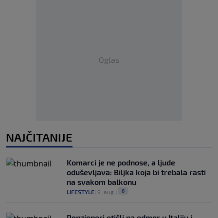
Oglas
NAJČITANIJE
Komarci je ne podnose, a ljude
oduševljava: Biljka koja bi trebala rasti
na svakom balkonu
0
LIFESTYLE
|
9. aug.
|
Penzioneri otišli na odmor u Italiju i