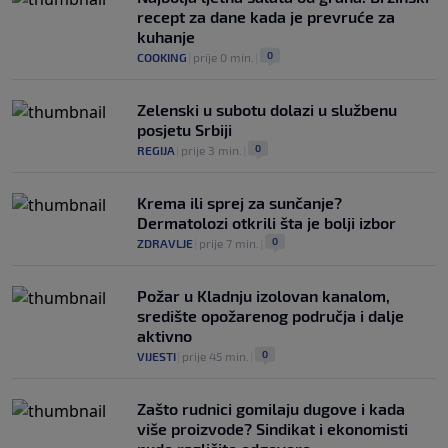
recept za dane kada je prevruće za
kuhanje
0
COOKING
|
prije 0 min.
|
Zelenski u subotu dolazi u službenu
posjetu Srbiji
0
REGIJA
|
prije 3 min.
|
Krema ili sprej za sunčanje?
Dermatolozi otkrili šta je bolji izbor
0
ZDRAVLJE
|
prije 7 min.
|
Požar u Kladnju izolovan kanalom,
središte opožarenog područja i dalje
aktivno
0
VIJESTI
|
prije 45 min.
|
Zašto rudnici gomilaju dugove i kada
više proizvode? Sindikat i ekonomisti