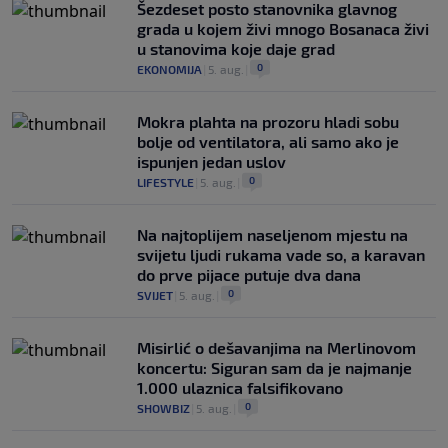
Šezdeset posto stanovnika glavnog
grada u kojem živi mnogo Bosanaca živi
u stanovima koje daje grad
0
EKONOMIJA
|
5. aug.
|
Mokra plahta na prozoru hladi sobu
bolje od ventilatora, ali samo ako je
ispunjen jedan uslov
0
LIFESTYLE
|
5. aug.
|
Na najtoplijem naseljenom mjestu na
svijetu ljudi rukama vade so, a karavan
do prve pijace putuje dva dana
0
SVIJET
|
5. aug.
|
Misirlić o dešavanjima na Merlinovom
koncertu: Siguran sam da je najmanje
1.000 ulaznica falsifikovano
0
SHOWBIZ
|
5. aug.
|