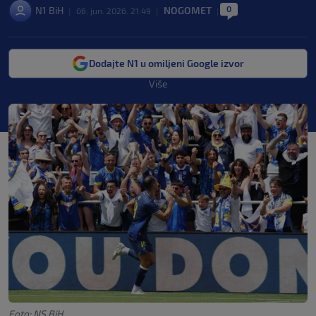
0
N1 BiH
NOGOMET
|
06. jun. 2026. 21:49
|
|
Dodajte N1 u omiljeni Google izvor
Više
Foto: NS BiH