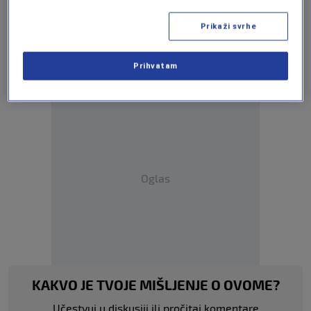
Prikaži svrhe
Više tema kao što je ova?
NIKOLA KATIĆ
NOGOMET
NOGOMETNA REPREZENTACIJA BIH
Prihvatam
Oglas
KAKVO JE TVOJE MIŠLJENJE O OVOME?
Učestvuj u diskusiji ili pročitaj komentare