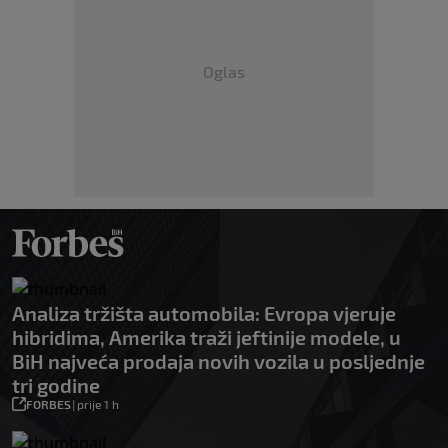
Oglas
Analiza tržišta automobila: Evropa vjeruje
hibridima, Amerika traži jeftinije modele, u
BiH najveća prodaja novih vozila u posljednje
tri godine
FORBES
|
prije 1 h