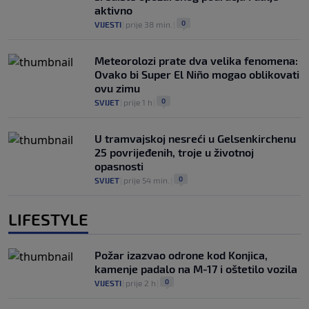
aktivno
0
VIJESTI
|
prije 38 min.
|
Meteorolozi prate dva velika fenomena:
Ovako bi Super El Niño mogao oblikovati
ovu zimu
0
SVIJET
|
prije 1 h
|
U tramvajskoj nesreći u Gelsenkirchenu
25 povrijeđenih, troje u životnoj
opasnosti
0
SVIJET
|
prije 54 min.
|
LIFESTYLE
Požar izazvao odrone kod Konjica,
kamenje padalo na M-17 i oštetilo vozila
0
VIJESTI
|
prije 2 h
|