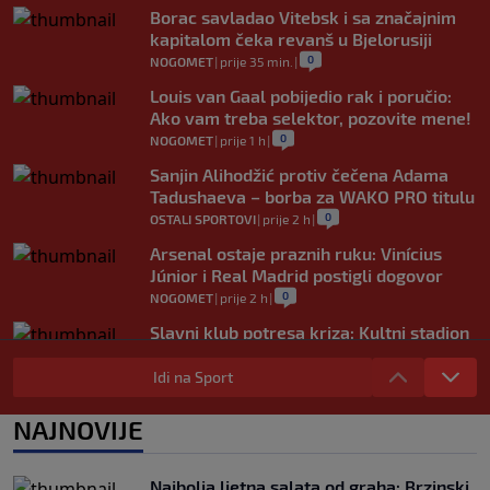
Borac savladao Vitebsk i sa značajnim
kapitalom čeka revanš u Bjelorusiji
0
NOGOMET
|
prije 35 min.
|
Louis van Gaal pobijedio rak i poručio:
Ako vam treba selektor, pozovite mene!
0
NOGOMET
|
prije 1 h
|
Sanjin Alihodžić protiv čečena Adama
Tadushaeva – borba za WAKO PRO titulu
0
OSTALI SPORTOVI
|
prije 2 h
|
Arsenal ostaje praznih ruku: Vinícius
Júnior i Real Madrid postigli dogovor
0
NOGOMET
|
prije 2 h
|
Slavni klub potresa kriza: Kultni stadion
u Italiji bit će prazan na početku sezone,
navijači objavili rat upravi
Idi na Sport
0
NOGOMET
|
prije 3 h
|
NAJNOVIJE
Izvinjenje s elementima prijetnje i
„gomila slabića“ u UEFA-i
0
NOGOMET
|
prije 3 h
|
Najbolja ljetna salata od graha: Brzinski