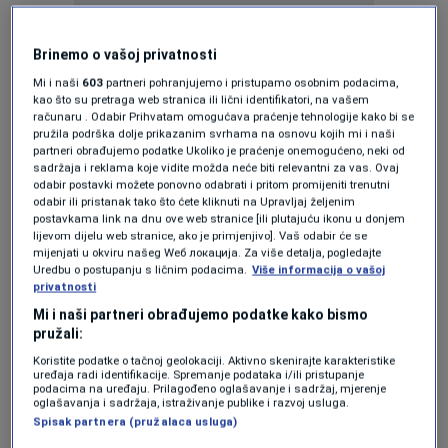
Strijelac pogotka za izabranike Sergeja
Barbarez bio je Nikola Katić u 23. minutu.
Brinemo o vašoj privatnosti
Mi i naši
603
partneri pohranjujemo i pristupamo osobnim podacima,
Golu je prethodio sjajan centaršut Amara
kao što su pretraga web stranica ili lični identifikatori, na vašem
računaru . Odabir Prihvatam omogućava praćenje tehnologije kako bi se
Dedića.
pružila podrška dolje prikazanim svrhama na osnovu kojih mi i naši
partneri obrađujemo podatke Ukoliko je praćenje onemogućeno, neki od
sadržaja i reklama koje vidite možda neće biti relevantni za vas. Ovaj
Igrač Benfice sjajno je pronašao bh.
odabir postavki možete ponovno odabrati i pritom promijeniti trenutni
odabir ili pristanak tako što ćete kliknuti na Upravljaj željenim
defanzivca, koji je matirao golmana Mosqueru.
postavkama link na dnu ove web stranice [ili plutajuću ikonu u donjem
lijevom dijelu web stranice, ako je primjenjivo]. Vaš odabir će se
mijenjati u okviru našeg Wеб локација. Za više detalja, pogledajte
Pogledajte pogodak.
Uredbu o postupanju s ličnim podacima.
Više informacija o vašoj
privatnosti
Nikola Katic !!!
pic.twitter.com/hENCzm4mun
Mi i naši partneri obrađujemo podatke kako bismo
— Footy clip guy (@Preachfooty)
June 6, 2026
pružali:
Koristite podatke o tačnoj geolokaciji. Aktivno skenirajte karakteristike
╰┈➤ Program N1 televizije možete pratiti
uređaja radi identifikacije. Spremanje podataka i/ili pristupanje
podacima na uređaju. Prilagođeno oglašavanje i sadržaj, mjerenje
oglašavanja i sadržaja, istraživanje publike i razvoj usluga.
UŽIVO na
ovom linku
kao i putem aplikacija za
Spisak partnera (pružalaca usluga)
Android
/
iPhone/iPad