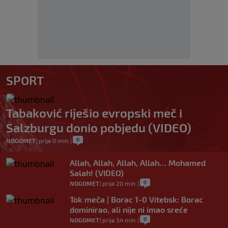
SPORT
Tabaković riješio evropski meč i
Salzburgu donio pobjedu (VIDEO)
0
NOGOMET
|
prije 0 min.
|
Allah, Allah, Allah, Allah… Mohamed
Salah! (VIDEO)
0
NOGOMET
|
prije 20 min.
|
Tok meča | Borac 1-0 Vitebsk: Borac
dominirao, ali nije ni imao sreće
0
NOGOMET
|
prije 34 min.
|