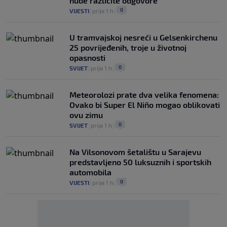
nude različite odgovore
0
VIJESTI
|
prije 1 h
|
U tramvajskoj nesreći u Gelsenkirchenu
25 povrijeđenih, troje u životnoj
opasnosti
0
SVIJET
|
prije 1 h
|
Meteorolozi prate dva velika fenomena:
Ovako bi Super El Niño mogao oblikovati
ovu zimu
0
SVIJET
|
prije 1 h
|
Na Vilsonovom šetalištu u Sarajevu
predstavljeno 50 luksuznih i sportskih
automobila
0
VIJESTI
|
prije 1 h
|