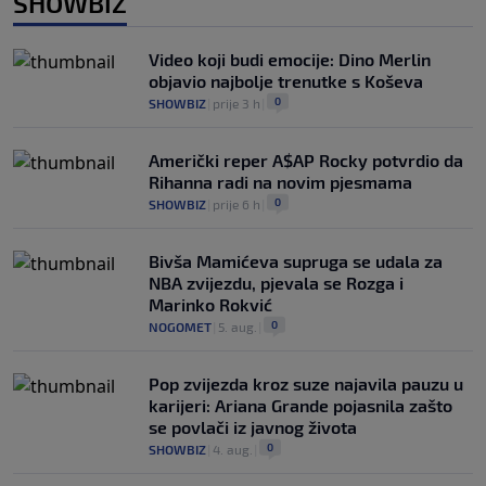
SHOWBIZ
Video koji budi emocije: Dino Merlin
objavio najbolje trenutke s Koševa
0
SHOWBIZ
|
prije 3 h
|
Američki reper A$AP Rocky potvrdio da
Rihanna radi na novim pjesmama
0
SHOWBIZ
|
prije 6 h
|
Bivša Mamićeva supruga se udala za
NBA zvijezdu, pjevala se Rozga i
Marinko Rokvić
0
NOGOMET
|
5. aug.
|
Pop zvijezda kroz suze najavila pauzu u
karijeri: Ariana Grande pojasnila zašto
se povlači iz javnog života
0
SHOWBIZ
|
4. aug.
|