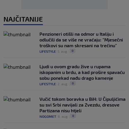
NAJČITANIJE
Penzioneri otišli na odmor u Italiju i
odlučili da se više ne vraćaju: "Mjesečni
troškovi su nam skresani na trećinu"
0
LIFESTYLE
|
5. aug.
|
Ljudi u ovom gradu žive u rupama
iskopanim u brdu, a kad prošire spavaću
sobu ponekad nađu drago kamenje
0
LIFESTYLE
|
2. aug.
|
Vučić tokom boravka u BiH: U Čipuljićima
su svi Srbi navijali za Zvezdu, dresove
Partizana nisu htjeli
0
NOGOMET
|
6. aug.
|