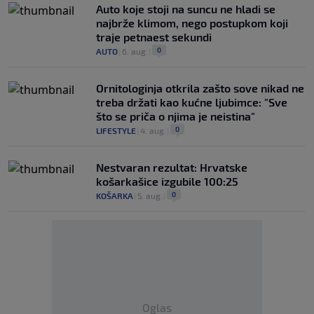
Auto koje stoji na suncu ne hladi se
najbrže klimom, nego postupkom koji
traje petnaest sekundi
0
AUTO
|
6. aug.
|
Ornitologinja otkrila zašto sove nikad ne
treba držati kao kućne ljubimce: "Sve
što se priča o njima je neistina"
0
LIFESTYLE
|
4. aug.
|
Nestvaran rezultat: Hrvatske
košarkašice izgubile 100:25
0
KOŠARKA
|
5. aug.
|
Oglas