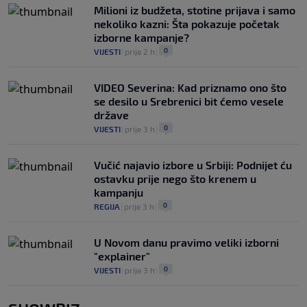
Milioni iz budžeta, stotine prijava i samo
nekoliko kazni: Šta pokazuje početak
izborne kampanje?
0
VIJESTI
|
prije 2 h
|
VIDEO Severina: Kad priznamo ono što
se desilo u Srebrenici bit ćemo vesele
države
0
VIJESTI
|
prije 3 h
|
Vučić najavio izbore u Srbiji: Podnijet ću
ostavku prije nego što krenem u
kampanju
0
REGIJA
|
prije 3 h
|
U Novom danu pravimo veliki izborni
"explainer"
0
VIJESTI
|
prije 3 h
|