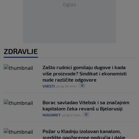
Oglas
ZDRAVLJE
Zašto rudnici gomilaju dugove i kada
više proizvode? Sindikat i ekonomisti
nude različite odgovore
0
VIJESTI
|
prije 54 min.
|
Borac savladao Vitebsk i sa značajnim
kapitalom čeka revanš u Bjelorusiji
0
NOGOMET
|
prije 2 min.
|
Požar u Kladnju izolovan kanalom,
središte opožarenog područja i dalje