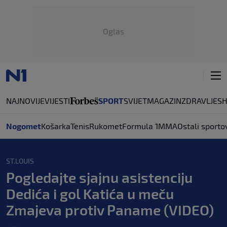
Oglas
NAJNOVIJE
VIJESTI
SPORT
SVIJET
MAGAZIN
ZDRAVLJE
S
Nogomet
Košarka
Tenis
Rukomet
Formula 1
MMA
Ostali sporto
ST.LOUIS
Pogledajte sjajnu asistenciju
Dedića i gol Katića u meču
Zmajeva protiv Paname (VIDEO)