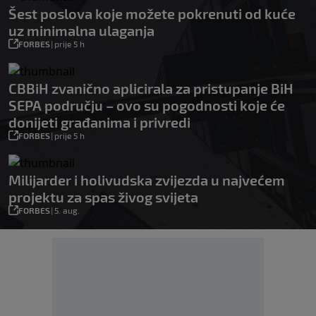
Šest poslova koje možete pokrenuti od kuće
uz minimalna ulaganja
FORBES
|
prije 5 h
CBBiH zvanično aplicirala za pristupanje BiH
SEPA području – ovo su pogodnosti koje će
donijeti građanima i privredi
FORBES
|
prije 5 h
Milijarder i holivudska zvijezda u najvećem
projektu za spas živog svijeta
FORBES
|
5. aug.