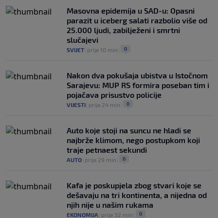
0
NOGOMET
|
5. aug.
|
Masovna epidemija u SAD-u: Opasni
parazit u iceberg salati razbolio više od
25.000 ljudi, zabilježeni i smrtni
slučajevi
0
SVIJET
|
prije 10 min
|
Nakon dva pokušaja ubistva u Istočnom
Sarajevu: MUP RS formira poseban tim i
pojačava prisustvo policije
0
VIJESTI
|
prije 24 min
|
Auto koje stoji na suncu ne hladi se
najbrže klimom, nego postupkom koji
traje petnaest sekundi
0
AUTO
|
prije 29 min
|
Kafa je poskupjela zbog stvari koje se
dešavaju na tri kontinenta, a nijedna od
njih nije u našim rukama
0
EKONOMIJA
|
prije 32 min
|