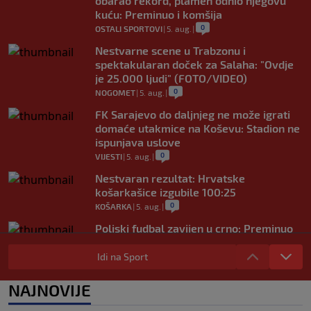
obarao rekord, plamen odnio njegovu
kuću: Preminuo i komšija
0
OSTALI SPORTOVI
|
5. aug.
|
Nestvarne scene u Trabzonu i
spektakularan doček za Salaha: "Ovdje
je 25.000 ljudi" (FOTO/VIDEO)
0
NOGOMET
|
5. aug.
|
FK Sarajevo do daljnjeg ne može igrati
domaće utakmice na Koševu: Stadion ne
ispunjava uslove
0
VIJESTI
|
5. aug.
|
Nestvaran rezultat: Hrvatske
košarkašice izgubile 100:25
0
KOŠARKA
|
5. aug.
|
Poljski fudbal zavijen u crno: Preminuo
legendarni golman u 44. godini života
Idi na Sport
0
NOGOMET
|
5. aug.
|
Neymar totalno pogubio živce: Asistirao
NAJNOVIJE
za pobjedu, pa ušao u sukob s
navijačima (VIDEO)