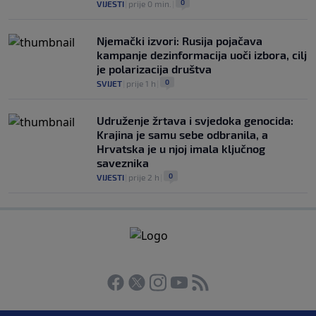
0
VIJESTI
|
prije 0 min.
|
Njemački izvori: Rusija pojačava
kampanje dezinformacija uoči izbora, cilj
je polarizacija društva
0
SVIJET
|
prije 1 h
|
Udruženje žrtava i svjedoka genocida:
Krajina je samu sebe odbranila, a
Hrvatska je u njoj imala ključnog
saveznika
0
VIJESTI
|
prije 2 h
|