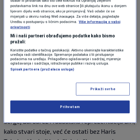
odabir ili pristanak tako što ćete kliknuti na Upravljaj željenim
meča žalio se na bolove. Situacija se dogodila
postavkama link na dnu ove web stranice [ili plutajuću ikonu u donjem
lijevom dijelu web stranice, ako je primjenjivo]. Vaš odabir će se
kada je oštro startovao na protivnika, nakon
mijenjati u okviru našeg Wеб локација. Za više detalja, pogledajte
Uredbu o postupanju s ličnim podacima.
Više informacija o vašoj
čega mu je glavni arbitar pokazao žuti karton.
privatnosti
Nakon toga se držao za lijevu nogu, ali je brzo
Mi i naši partneri obrađujemo podatke kako bismo
pružali:
Zmaju ukazana pomoć pa je nastavio meč.
Koristite podatke o tačnoj geolokaciji. Aktivno skenirajte karakteristike
uređaja radi identifikacije. Spremanje podataka i/ili pristupanje
podacima na uređaju. Prilagođeno oglašavanje i sadržaj, mjerenje
Nadamo se da neće biti nikakvih problema sa
oglašavanja i sadržaja, istraživanje publike i razvoj usluga.
Spisak partnera (pružalaca usluga)
defanzivcem BiH.
Sassuolo je jedanaesti na tabeli sa 19bodova,
Prikaži svrhe
Lecce je u mjesto iznad zone ispadanja na 17.
mjestu sa 35.
Prihvatam
Sergej Barbarez i fudbalska reprezentacija BiH,
kako stvari stoje, već će ostati bez Haris