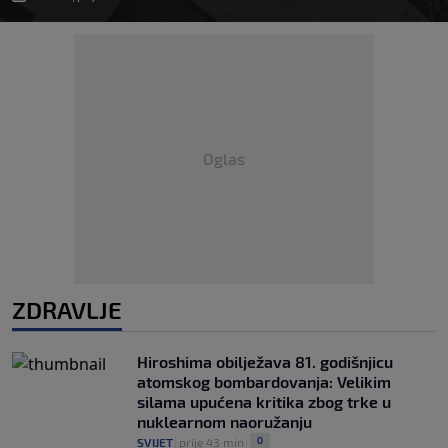
Oglas
ZDRAVLJE
Hiroshima obilježava 81. godišnjicu
atomskog bombardovanja: Velikim
silama upućena kritika zbog trke u
nuklearnom naoružanju
0
SVIJET
|
prije 43 min
|