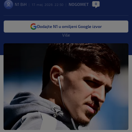
0
N1 BiH
NOGOMET
|
17. maj. 2026. 22:50
|
|
Dodajte N1 u omiljeni Google izvor
Više