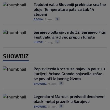
Toplotni val u Sloveniji prekinule snažne
oluje: Temperatura pala za čak 14
stepeni
0
REGIJA
|
5. aug.
|
Sarajevo odbrojava do 32. Sarajevo Film
Festivala, grad već prepun turista
0
VIJESTI
|
5. aug.
|
SHOWBIZ
Pop zvijezda kroz suze najavila pauzu u
karijeri: Ariana Grande pojasnila zašto
se povlači iz javnog života
0
SHOWBIZ
|
4. aug.
|
Legendarni Marduk predvodi dvodnevni
black metal praznik u Sarajevu
0
SHOWBIZ
|
3. aug.
|