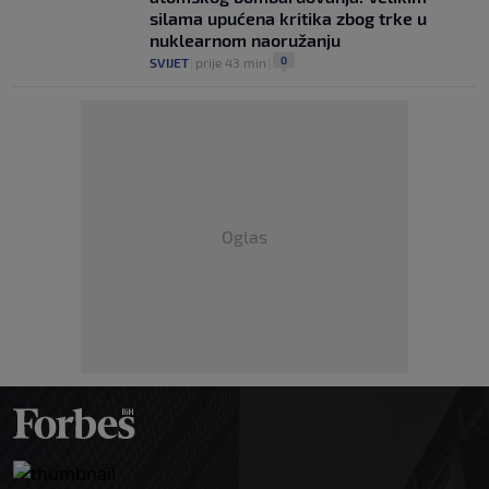
silama upućena kritika zbog trke u
nuklearnom naoružanju
0
SVIJET
|
prije 43 min
|
Oglas