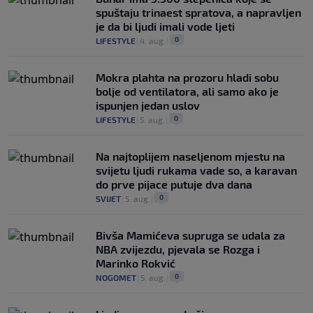
spuštaju trinaest spratova, a napravljen
je da bi ljudi imali vode ljeti
0
LIFESTYLE
|
4. aug.
|
Mokra plahta na prozoru hladi sobu
bolje od ventilatora, ali samo ako je
ispunjen jedan uslov
0
LIFESTYLE
|
5. aug.
|
Na najtoplijem naseljenom mjestu na
svijetu ljudi rukama vade so, a karavan
do prve pijace putuje dva dana
0
SVIJET
|
5. aug.
|
Bivša Mamićeva supruga se udala za
NBA zvijezdu, pjevala se Rozga i
Marinko Rokvić
0
NOGOMET
|
5. aug.
|