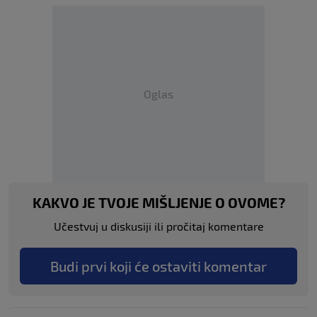
Atalanta BC
0
Bologna FC
1
17 MAY
•
FULL TIME
Cagliari Calcio
2
Oglas
Torino FC
1
17 MAY
•
FULL TIME
Sassuolo Calcio
2
US Lecce
3
KAKVO JE TVOJE MIŠLJENJE O OVOME?
17 MAY
•
FULL TIME
Učestvuj u diskusiji ili pročitaj komentare
Udinese Calcio
0
Budi prvi koji će ostaviti komentar
US Cremonese
1