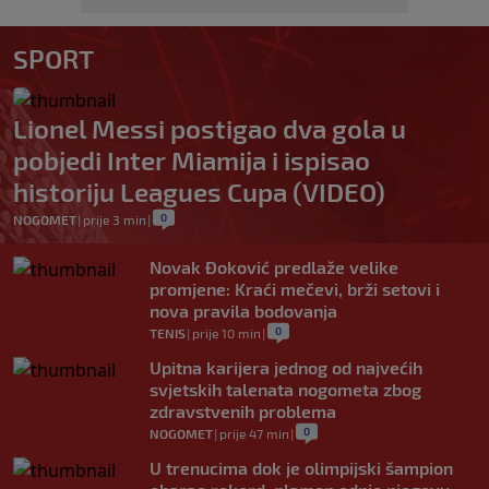
SPORT
Lionel Messi postigao dva gola u
pobjedi Inter Miamija i ispisao
historiju Leagues Cupa (VIDEO)
0
NOGOMET
|
prije 3 min
|
Novak Đoković predlaže velike
promjene: Kraći mečevi, brži setovi i
nova pravila bodovanja
0
TENIS
|
prije 10 min
|
Upitna karijera jednog od najvećih
svjetskih talenata nogometa zbog
zdravstvenih problema
0
NOGOMET
|
prije 47 min
|
U trenucima dok je olimpijski šampion