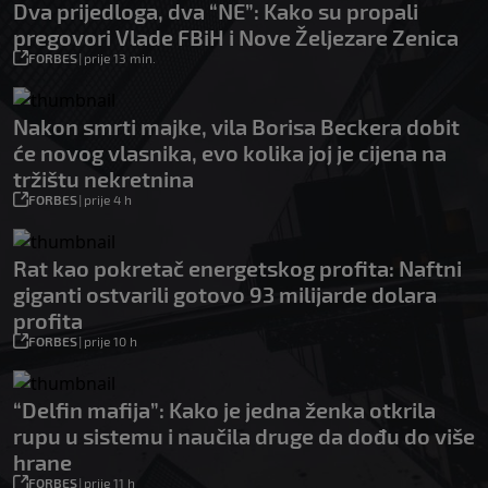
Dva prijedloga, dva “NE”: Kako su propali
pregovori Vlade FBiH i Nove Željezare Zenica
FORBES
|
prije 13 min.
Nakon smrti majke, vila Borisa Beckera dobit
će novog vlasnika, evo kolika joj je cijena na
tržištu nekretnina
FORBES
|
prije 4 h
Rat kao pokretač energetskog profita: Naftni
giganti ostvarili gotovo 93 milijarde dolara
profita
FORBES
|
prije 10 h
“Delfin mafija”: Kako je jedna ženka otkrila
rupu u sistemu i naučila druge da dođu do više
hrane
FORBES
|
prije 11 h