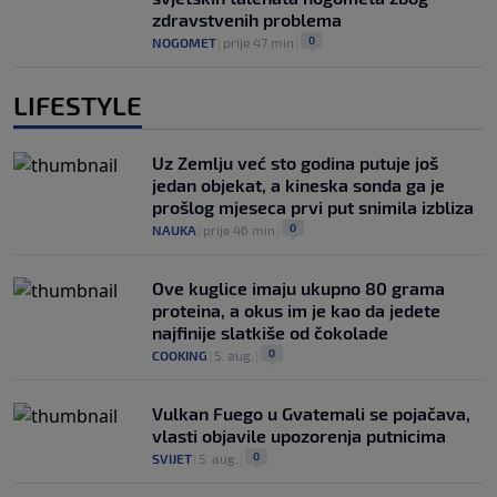
zdravstvenih problema
0
NOGOMET
|
prije 47 min
|
LIFESTYLE
Uz Zemlju već sto godina putuje još
jedan objekat, a kineska sonda ga je
prošlog mjeseca prvi put snimila izbliza
0
NAUKA
|
prije 46 min
|
Ove kuglice imaju ukupno 80 grama
proteina, a okus im je kao da jedete
najfinije slatkiše od čokolade
0
COOKING
|
5. aug.
|
Vulkan Fuego u Gvatemali se pojačava,
vlasti objavile upozorenja putnicima
0
SVIJET
|
5. aug.
|