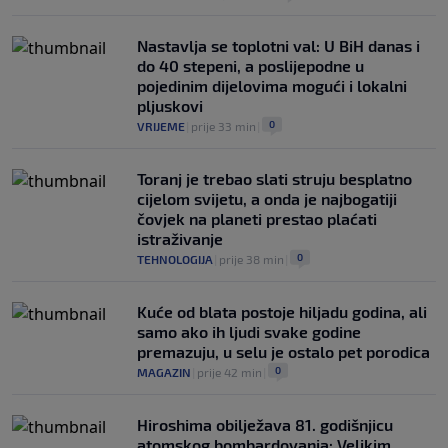
Nastavlja se toplotni val: U BiH danas i
do 40 stepeni, a poslijepodne u
pojedinim dijelovima mogući i lokalni
pljuskovi
0
VRIJEME
|
prije 33 min
|
Toranj je trebao slati struju besplatno
cijelom svijetu, a onda je najbogatiji
čovjek na planeti prestao plaćati
istraživanje
0
TEHNOLOGIJA
|
prije 38 min
|
Kuće od blata postoje hiljadu godina, ali
samo ako ih ljudi svake godine
premazuju, u selu je ostalo pet porodica
0
MAGAZIN
|
prije 42 min
|
Hiroshima obilježava 81. godišnjicu
atomskog bombardovanja: Velikim