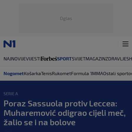
Oglas
NAJNOVIJE
VIJESTI
SPORT
SVIJET
MAGAZIN
ZDRAVLJE
S
Nogomet
Košarka
Tenis
Rukomet
Formula 1
MMA
Ostali sporto
SERIE A
Poraz Sassuola protiv Leccea:
Muharemović odigrao cijeli meč,
žalio se i na bolove