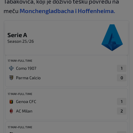
Tabakovića, koji je doživio tešku povredu na
meču
Monchengladbacha i Hoffenheima.
Serie A
Season 25/26
17 MAY
•
FULL TIME
Como 1907
1
Parma Calcio
0
17 MAY
•
FULL TIME
Genoa CFC
1
AC Milan
2
17 MAY
•
FULL TIME