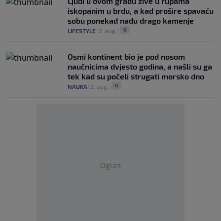
Ljudi u ovom gradu žive u rupama
iskopanim u brdu, a kad prošire spavaću
sobu ponekad nađu drago kamenje
0
LIFESTYLE
|
2. aug.
|
Osmi kontinent bio je pod nosom
naučnicima dvjesto godina, a našli su ga
tek kad su počeli strugati morsko dno
0
NAUKA
|
3. aug.
|
Oglas