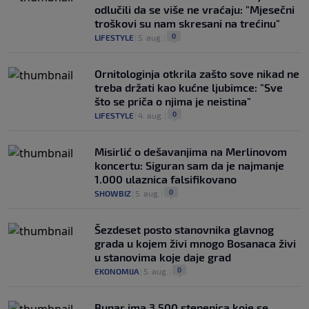
odlučili da se više ne vraćaju: "Mjesečni
troškovi su nam skresani na trećinu"
0
LIFESTYLE
|
5. aug.
|
Ornitologinja otkrila zašto sove nikad ne
treba držati kao kućne ljubimce: "Sve
što se priča o njima je neistina"
0
LIFESTYLE
|
4. aug.
|
Misirlić o dešavanjima na Merlinovom
koncertu: Siguran sam da je najmanje
1.000 ulaznica falsifikovano
0
SHOWBIZ
|
5. aug.
|
Šezdeset posto stanovnika glavnog
grada u kojem živi mnogo Bosanaca živi
u stanovima koje daje grad
0
EKONOMIJA
|
5. aug.
|
Bunar imа 3.500 stepenica koje se