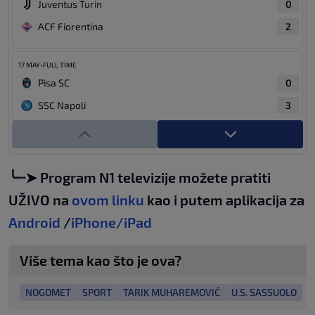
Juventus Turin
0
ACF Fiorentina
2
17 MAY
•
FULL TIME
Pisa SC
0
SSC Napoli
3
17 MAY
•
FULL TIME
AS Roma
2
╰┈➤ Program N1 televizije možete pratiti
Lazio Rome
0
UŽIVO na
ovom linku
kao i putem aplikacija za
Android
/
iPhone/iPad
17 MAY
•
FULL TIME
Inter Milano
1
Više tema kao što je ova?
Hellas Verona
1
NOGOMET
SPORT
TARIK MUHAREMOVIĆ
U.S. SASSUOLO
17 MAY
•
FULL TIME