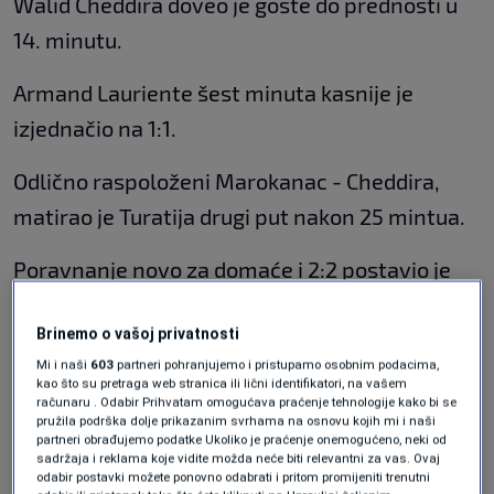
Walid Cheddira doveo je goste do prednosti u
14. minutu.
Armand Lauriente šest minuta kasnije je
izjednačio na 1:1.
Odlično raspoloženi Marokanac - Cheddira,
matirao je Turatija drugi put nakon 25 mintua.
Poravnanje novo za domaće i 2:2 postavio je
Andrea Pinamonti osam minuta prije kraja.
Brinemo o vašoj privatnosti
Nikol Štulić pogodio je za veliku pobjedu
Mi i naši
603
partneri pohranjujemo i pristupamo osobnim podacima,
kao što su pretraga web stranica ili lični identifikatori, na vašem
gostiju, koji se bore za opstanak.
računaru . Odabir Prihvatam omogućava praćenje tehnologije kako bi se
pružila podrška dolje prikazanim svrhama na osnovu kojih mi i naši
partneri obrađujemo podatke Ukoliko je praćenje onemogućeno, neki od
Tarik Muharemović odigrao je cijeli meč,
sadržaja i reklama koje vidite možda neće biti relevantni za vas. Ovaj
zaradio je žuti karton, a u jednom trenutku
odabir postavki možete ponovno odabrati i pritom promijeniti trenutni