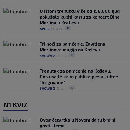
U istom trenutku više od 158.000 ljudi
pokušalo kupiti kartu za koncert Dine
Merlina u Kraljevu
0
REGIJA
|
3. aug.
|
Tri noći za pamćenje: Završena
Merlinova magija na Koševu
0
SHOWBIZ
|
2. aug.
|
Trenutak za pamćenje na Koševu:
Poslušajte kako publika pjeva kultne
"Jorgovane"
0
SHOWBIZ
|
2. aug.
|
N1 KVIZ
Ovog četvrtka u Novom danu brojni
gosti i teme