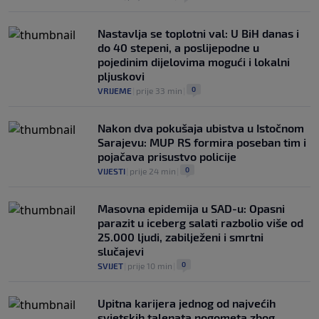
Nastavlja se toplotni val: U BiH danas i
do 40 stepeni, a poslijepodne u
pojedinim dijelovima mogući i lokalni
pljuskovi
0
VRIJEME
|
prije 33 min
|
Nakon dva pokušaja ubistva u Istočnom
Sarajevu: MUP RS formira poseban tim i
pojačava prisustvo policije
0
VIJESTI
|
prije 24 min
|
Masovna epidemija u SAD-u: Opasni
parazit u iceberg salati razbolio više od
25.000 ljudi, zabilježeni i smrtni
slučajevi
0
SVIJET
|
prije 10 min
|
Upitna karijera jednog od najvećih
svjetskih talenata nogometa zbog