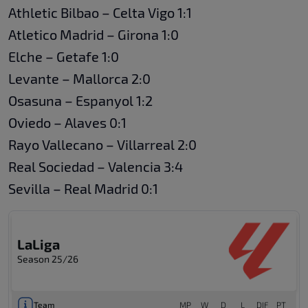
Athletic Bilbao – Celta Vigo 1:1
Atletico Madrid – Girona 1:0
17 MAY
•
FULL TIME
Real Sociedad San Sebastian
3
Elche – Getafe 1:0
Valencia CF
4
Levante – Mallorca 2:0
Osasuna – Espanyol 1:2
17 MAY
•
FULL TIME
Oviedo – Alaves 0:1
Real Oviedo
0
Rayo Vallecano – Villarreal 2:0
Deportivo Alaves
1
Real Sociedad – Valencia 3:4
Sevilla – Real Madrid 0:1
17 MAY
•
FULL TIME
CA Osasuna
1
Espanyol Barcelona
2
LaLiga
Season 25/26
17 MAY
•
FULL TIME
Sevilla FC
0
Real Madrid
1
Team
MP
W
D
L
DIF
PT