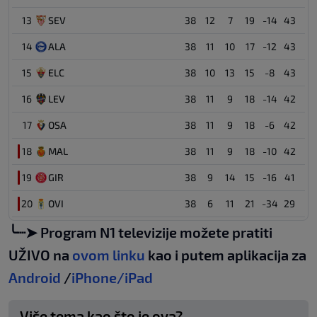
13
SEV
38
12
7
19
-14
43
14
ALA
38
11
10
17
-12
43
15
ELC
38
10
13
15
-8
43
16
LEV
38
11
9
18
-14
42
17
OSA
38
11
9
18
-6
42
18
MAL
38
11
9
18
-10
42
19
GIR
38
9
14
15
-16
41
20
OVI
38
6
11
21
-34
29
╰┈➤ Program N1 televizije možete pratiti
UŽIVO na
ovom linku
kao i putem aplikacija za
Android
/
iPhone/iPad
Više tema kao što je ova?