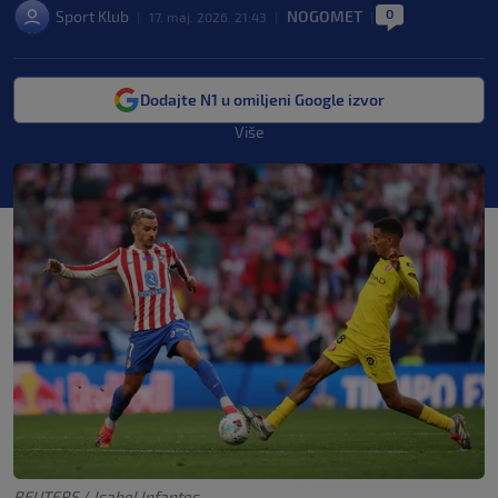
0
Sport Klub
NOGOMET
|
17. maj. 2026. 21:43
|
|
Dodajte N1 u omiljeni Google izvor
Više
REUTERS
/
Isabel Infantes