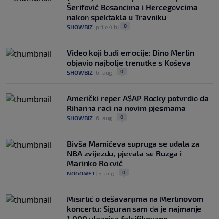
Šerifović Bosancima i Hercegovcima
nakon spektakla u Travniku
0
SHOWBIZ
|
prije 4 h
|
Video koji budi emocije: Dino Merlin
objavio najbolje trenutke s Koševa
0
SHOWBIZ
|
6. aug.
|
Američki reper A$AP Rocky potvrdio da
Rihanna radi na novim pjesmama
0
SHOWBIZ
|
6. aug.
|
Bivša Mamićeva supruga se udala za
NBA zvijezdu, pjevala se Rozga i
Marinko Rokvić
0
NOGOMET
|
5. aug.
|
Misirlić o dešavanjima na Merlinovom
koncertu: Siguran sam da je najmanje
1.000 ulaznica falsifikovano