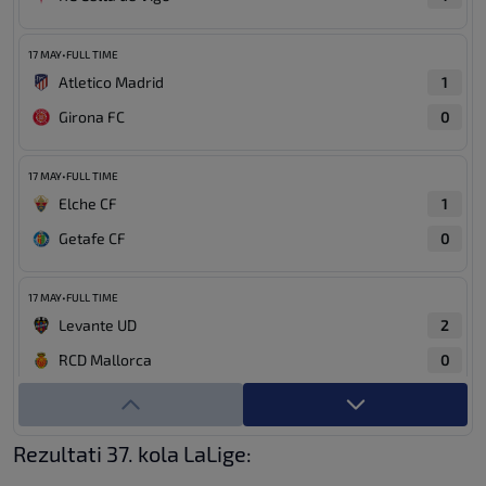
17 MAY
•
FULL TIME
Atletico Madrid
1
Girona FC
0
17 MAY
•
FULL TIME
Elche CF
1
Getafe CF
0
17 MAY
•
FULL TIME
Levante UD
2
RCD Mallorca
0
17 MAY
•
FULL TIME
Rayo Vallecano
2
Rezultati 37. kola LaLige:
Villarreal CF
0