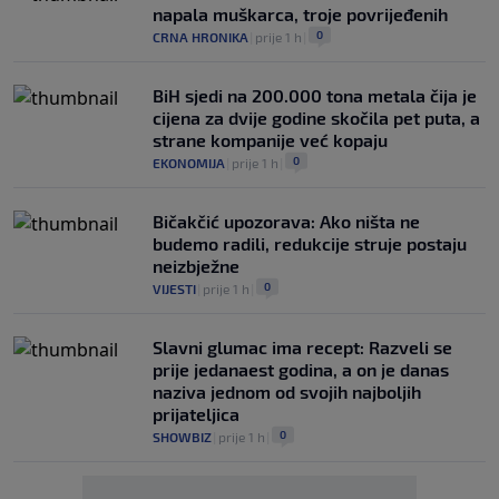
napala muškarca, troje povrijeđenih
0
CRNA HRONIKA
|
prije 1 h
|
BiH sjedi na 200.000 tona metala čija je
cijena za dvije godine skočila pet puta, a
strane kompanije već kopaju
0
EKONOMIJA
|
prije 1 h
|
Bičakčić upozorava: Ako ništa ne
budemo radili, redukcije struje postaju
neizbježne
0
VIJESTI
|
prije 1 h
|
Slavni glumac ima recept: Razveli se
prije jedanaest godina, a on je danas
naziva jednom od svojih najboljih
prijateljica
0
SHOWBIZ
|
prije 1 h
|