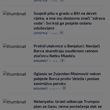
LIFESTYLE
|
5. aug.
|
Susjedi pišu o gradu u BiH na devet
rijeka, a ime mu doslovno znači "zdrava
voda": Svi koji ga posjete ostanu
oduševljeni
0
LIFESTYLE
|
7. aug.
|
Prekid utakmice u Banjaluci: Navijači
Borca skandiraju osuđenom ratnom
zločincu Ratku Mladiću
0
NOGOMET
|
9. aug.
|
Oglasio se Zvjezdan Misimović nakon
pobjede Borca protiv Veleža i poslao
zanimljivu poruku
0
NOGOMET
|
prije 4 h
|
Netanyahu: Izrael odbacuje Trumpov
plan za Gazu, nema povlačenja dok se