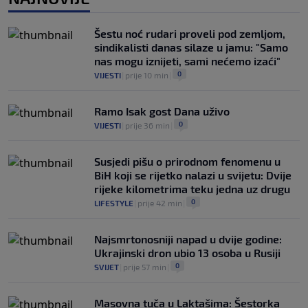
Tottenham ide po Savinha: Spursi
spremili oko 70 miliona eura za Brazilca
Šestu noć rudari proveli pod zemljom,
0
NOGOMET
|
prije 4 h
|
sindikalisti danas silaze u jamu: "Samo
nas mogu iznijeti, sami nećemo izaći"
0
VIJESTI
|
prije 10 min
|
Ramo Isak gost Dana uživo
0
VIJESTI
|
prije 36 min
|
Susjedi pišu o prirodnom fenomenu u
BiH koji se rijetko nalazi u svijetu: Dvije
rijeke kilometrima teku jedna uz drugu
0
LIFESTYLE
|
prije 42 min
|
Najsmrtonosniji napad u dvije godine:
Ukrajinski dron ubio 13 osoba u Rusiji
0
SVIJET
|
prije 57 min
|
Masovna tuča u Laktašima: Šestorka