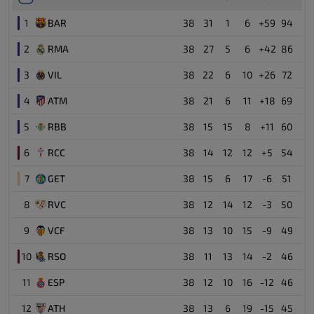
1
BAR
38
31
1
6
+59
94
17 MAY
•
FULL TIME
2
RMA
38
27
5
6
+42
86
FC Barcelona
3
3
VIL
38
22
6
10
+26
72
Real Betis Seville
1
4
ATM
38
21
6
11
+18
69
5
RBB
38
15
15
8
+11
60
6
RCC
38
14
12
12
+5
54
7
GET
38
15
6
17
-6
51
8
RVC
38
12
14
12
-3
50
9
VCF
38
13
10
15
-9
49
10
RSO
38
11
13
14
-2
46
11
ESP
38
12
10
16
-12
46
12
ATH
38
13
6
19
-15
45