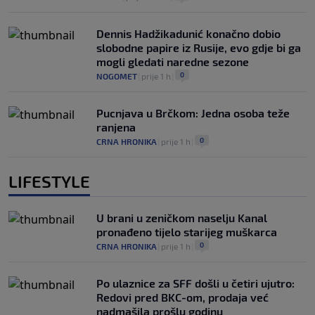
Dennis Hadžikadunić konačno dobio
slobodne papire iz Rusije, evo gdje bi ga
mogli gledati naredne sezone
0
NOGOMET
|
prije 1 h
|
Pucnjava u Brčkom: Jedna osoba teže
ranjena
0
CRNA HRONIKA
|
prije 1 h
|
LIFESTYLE
U brani u zeničkom naselju Kanal
pronađeno tijelo starijeg muškarca
0
CRNA HRONIKA
|
prije 1 h
|
Po ulaznice za SFF došli u četiri ujutro:
Redovi pred BKC-om, prodaja već
nadmašila prošlu godinu