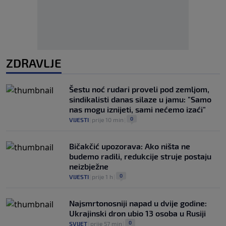
ZDRAVLJE
Šestu noć rudari proveli pod zemljom,
sindikalisti danas silaze u jamu: "Samo
nas mogu iznijeti, sami nećemo izaći"
0
VIJESTI
|
prije 10 min
|
Bičakčić upozorava: Ako ništa ne
budemo radili, redukcije struje postaju
neizbježne
0
VIJESTI
|
prije 1 h
|
Najsmrtonosniji napad u dvije godine:
Ukrajinski dron ubio 13 osoba u Rusiji
0
SVIJET
|
prije 57 min
|