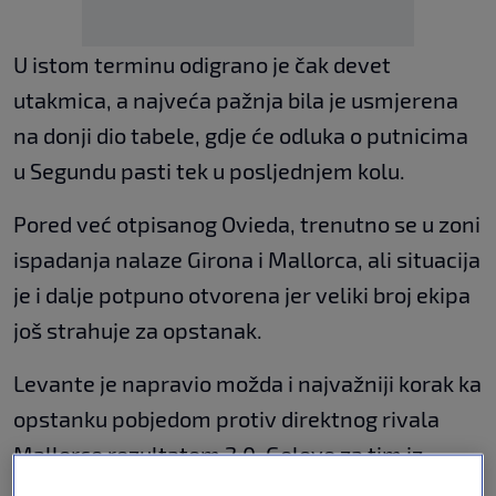
U istom terminu odigrano je čak devet
utakmica, a najveća pažnja bila je usmjerena
na donji dio tabele, gdje će odluka o putnicima
u Segundu pasti tek u posljednjem kolu.
Pored već otpisanog Ovieda, trenutno se u zoni
ispadanja nalaze Girona i Mallorca, ali situacija
je i dalje potpuno otvorena jer veliki broj ekipa
još strahuje za opstanak.
Levante je napravio možda i najvažniji korak ka
opstanku pobjedom protiv direktnog rivala
Mallorce rezultatom 2:0. Golove za tim iz
Valencije postigli su 20-godišnji Carlos Espí i