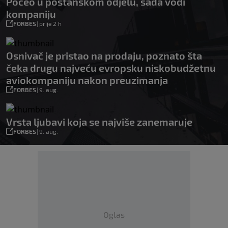
Počeo u poštanskom odjelu, sada vodi
kompaniju
FORBES
|
prije 2 h
Osnivač je pristao na prodaju, poznato šta
čeka drugu najveću evropsku niskobudžetnu
aviokompaniju nakon preuzimanja
FORBES
|
9. aug.
Vrsta ljubavi koja se najviše zanemaruje
FORBES
|
9. aug.
Oglas