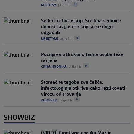
0
KULTURA
|
prije 1 h
|
Sedmični horoskop: Sredina sedmice
donosi razgovore koji su se dugo
odgađali
0
LIFESTYLE
|
prije 1 h
|
Pucnjava u Brčkom: Jedna osoba teže
ranjena
0
CRNA HRONIKA
|
prije 1 h
|
Stomačne tegobe sve češće:
Infektologinja otkriva kako razlikovati
virozu od trovanja
0
ZDRAVLJE
|
prije 1 h
|
SHOWBIZ
(VIDEO) Emotivna poruka Marije