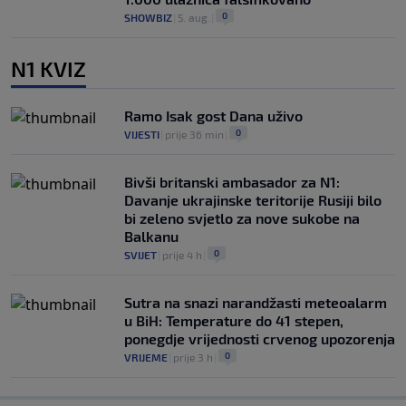
0
SHOWBIZ
|
5. aug.
|
N1 KVIZ
Ramo Isak gost Dana uživo
0
VIJESTI
|
prije 36 min
|
Bivši britanski ambasador za N1:
Davanje ukrajinske teritorije Rusiji bilo
bi zeleno svjetlo za nove sukobe na
Balkanu
0
SVIJET
|
prije 4 h
|
Sutra na snazi narandžasti meteoalarm
u BiH: Temperature do 41 stepen,
ponegdje vrijednosti crvenog upozorenja
0
VRIJEME
|
prije 3 h
|