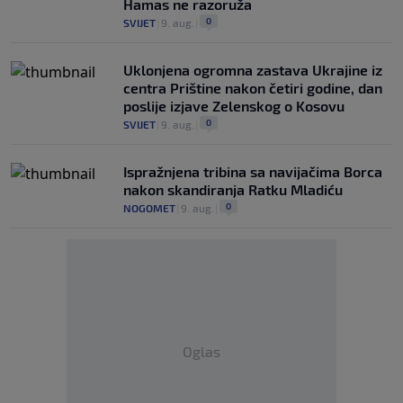
Hamas ne razoruža
0
SVIJET
|
9. aug.
|
Uklonjena ogromna zastava Ukrajine iz
centra Prištine nakon četiri godine, dan
poslije izjave Zelenskog o Kosovu
0
SVIJET
|
9. aug.
|
Ispražnjena tribina sa navijačima Borca
nakon skandiranja Ratku Mladiću
0
NOGOMET
|
9. aug.
|
Oglas