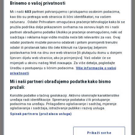
Brinemo o vašoj privatnosti
Kervin Arriaga, a Levante je ovom pobjedom
Mi i naši
603
partneri pohranjujemo i pristupamo osobnim podacima,
skočio sa 19. na 15. mjesto na tabeli.
kao što su pretraga web stranica ili lični identifikatori, na vašem
računaru . Odabir Prihvatam omogućava praćenje tehnologije kako bi se
pružila podrška dolje prikazanim svrhama na osnovu kojih mi i naši
Girona je nakon poraza od Atletica u Madridu
partneri obrađujemo podatke Ukoliko je praćenje onemogućeno, neki od
sadržaja i reklama koje vidite možda neće biti relevantni za vas. Ovaj
pala ispod crte. Jedini pogodak za domaće
odabir postavki možete ponovno odabrati i pritom promijeniti trenutni
odabir ili pristanak tako što ćete kliknuti na Upravljaj željenim
postigao je Ademola Lookman u 21. minuti, pa
postavkama link na dnu ove web stranice [ili plutajuću ikonu u donjem
lijevom dijelu web stranice, ako je primjenjivo]. Vaš odabir će se
će Girona spas tražiti u posljednjem kolu protiv
mijenjati u okviru našeg Wеб локација. Za više detalja, pogledajte
Uredbu o postupanju s ličnim podacima.
Više informacija o vašoj
Elchea.
privatnosti
Mi i naši partneri obrađujemo podatke kako bismo
Elche je u ovom kolu osvojio izuzetno važna tri
pružali:
boda protiv Getafea zahvaljujući pogotku
Koristite podatke o tačnoj geolokaciji. Aktivno skenirajte karakteristike
uređaja radi identifikacije. Spremanje podataka i/ili pristupanje
Victora Chusta, ali ni ta pobjeda još im nije
podacima na uređaju. Prilagođeno oglašavanje i sadržaj, mjerenje
oglašavanja i sadržaja, istraživanje publike i razvoj usluga.
garantovala opstanak.
Spisak partnera (pružalaca usluga)
Real Madrid je slavio na gostovanju kod Seville
Prikaži svrhe