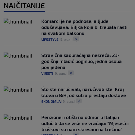
NAJČITANIJE
Komarci je ne podnose, a ljude
oduševljava: Biljka koja bi trebala rasti
na svakom balkonu
0
LIFESTYLE
|
9. aug.
|
Stravična saobraćajna nesreća: 23-
godišnji mladić poginuo, jedna osoba
povijeđena
0
VIJESTI
|
9. aug.
|
Što ste naručivali, naručivali ste: Kraj
Glova u BiH, od sutra prestaju dostave
0
EKONOMIJA
|
9. aug.
|
Penzioneri otišli na odmor u Italiju i
odlučili da se više ne vraćaju: "Mjesečni
troškovi su nam skresani na trećinu"
0