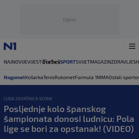
Oglas
NAJNOVIJE
VIJESTI
SPORT
SVIJET
MAGAZIN
ZDRAVLJE
S
Nogomet
Košarka
Tenis
Rukomet
Formula 1
MMA
Ostali sporto
LUDA ZAVRŠNICA SEONE
Posljednje kolo španskog
šampionata donosi ludnicu: Pola
lige se bori za opstanak! (VIDEO)