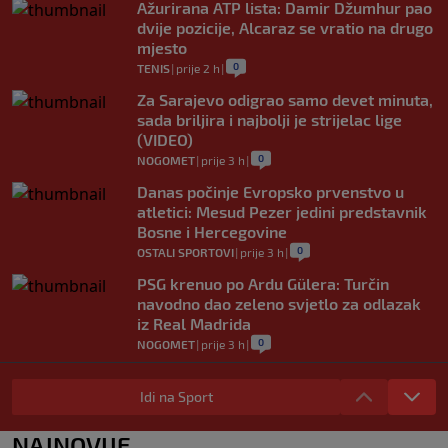
Ažurirana ATP lista: Damir Džumhur pao
dvije pozicije, Alcaraz se vratio na drugo
mjesto
0
TENIS
|
prije 2 h
|
Za Sarajevo odigrao samo devet minuta,
sada briljira i najbolji je strijelac lige
(VIDEO)
0
NOGOMET
|
prije 3 h
|
Danas počinje Evropsko prvenstvo u
atletici: Mesud Pezer jedini predstavnik
Bosne i Hercegovine
0
OSTALI SPORTOVI
|
prije 3 h
|
PSG krenuo po Ardu Gülera: Turčin
navodno dao zeleno svjetlo za odlazak
iz Real Madrida
0
NOGOMET
|
prije 3 h
|
Riješena dugogodišnja misterija o Joseu
Mourinhu: Jedne noći me je nazvao i
Idi na Sport
plakao
0
NOGOMET
|
prije 3 h
|
NAJNOVIJE