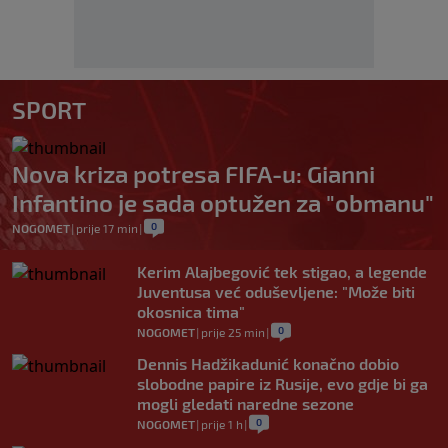
SPORT
Nova kriza potresa FIFA-u: Gianni
Infantino je sada optužen za "obmanu"
0
NOGOMET
|
prije 17 min
|
Kerim Alajbegović tek stigao, a legende
Juventusa već oduševljene: "Može biti
okosnica tima"
0
NOGOMET
|
prije 25 min
|
Dennis Hadžikadunić konačno dobio
slobodne papire iz Rusije, evo gdje bi ga
mogli gledati naredne sezone
0
NOGOMET
|
prije 1 h
|