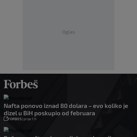
Oglas
Nafta ponovo iznad 80 dolara – evo koliko je
dizel u BiH poskupio od februara
FORBES
|
prije 1 h