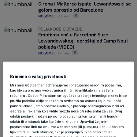
Girona i Mallorca ispale, Lewandowski se
golom oprostio od Barcelone
0
NOGOMET
|
23. maj.
|
POLJAK DOBIO OVACIJE
Emotivna noć u Barceloni: Suze
Lewandowskog i oproštaj od Camp Nou i
pobjeda (VIDEO)
0
NOGOMET
|
17. maj.
|
Brinemo o vašoj privatnosti
Mi i naši
603
partneri pohranjujemo i pristupamo osobnim podacima,
kao što su pretraga web stranica ili lični identifikatori, na vašem
računaru . Odabir Prihvatam omogućava praćenje tehnologije kako bi se
Oglas
pružila podrška dolje prikazanim svrhama na osnovu kojih mi i naši
partneri obrađujemo podatke Ukoliko je praćenje onemogućeno, neki od
sadržaja i reklama koje vidite možda neće biti relevantni za vas. Ovaj
odabir postavki možete ponovno odabrati i pritom promijeniti trenutni
odabir ili pristanak tako što ćete kliknuti na Upravljaj željenim
postavkama link na dnu ove web stranice [ili plutajuću ikonu u donjem
lijevom dijelu web stranice, ako je primjenjivo]. Vaš odabir će se