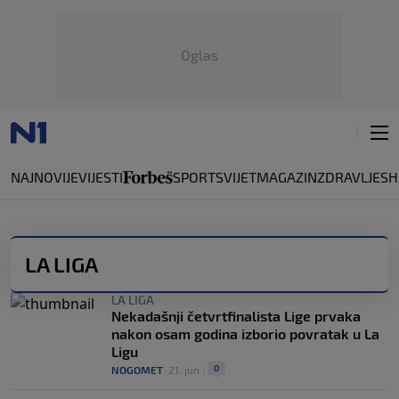
Oglas
NAJNOVIJE
VIJESTI
SPORT
SVIJET
MAGAZIN
ZDRAVLJE
SH
LA LIGA
LA LIGA
Nekadašnji četvrtfinalista Lige prvaka
nakon osam godina izborio povratak u La
Ligu
0
NOGOMET
|
21. jun.
|