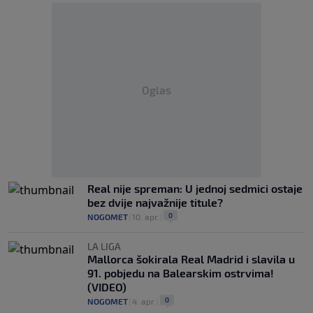
Oglas
Real nije spreman: U jednoj sedmici ostaje
bez dvije najvažnije titule?
0
NOGOMET
|
10. apr.
|
LA LIGA
Mallorca šokirala Real Madrid i slavila u
91. pobjedu na Balearskim ostrvima!
(VIDEO)
0
NOGOMET
|
4. apr.
|