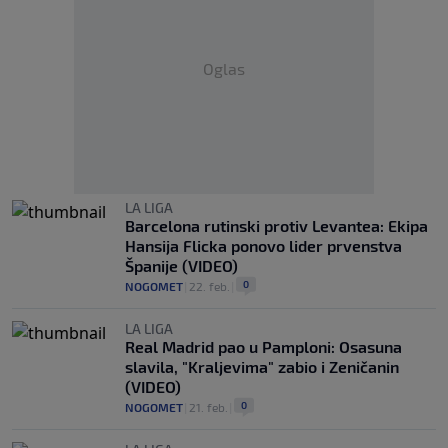
Oglas
LA LIGA
Barcelona rutinski protiv Levantea: Ekipa
Hansija Flicka ponovo lider prvenstva
Španije (VIDEO)
0
NOGOMET
|
22. feb.
|
LA LIGA
Real Madrid pao u Pamploni: Osasuna
slavila, "Kraljevima" zabio i Zeničanin
(VIDEO)
0
NOGOMET
|
21. feb.
|