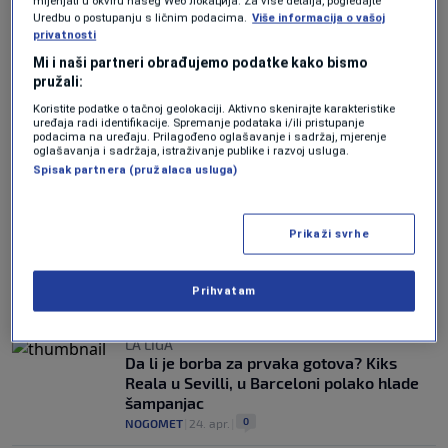
mijenjati u okviru našeg Wеб локација. Za više detalja, pogledajte
LUDA ZAVRŠNICA SEONE
Uredbu o postupanju s ličnim podacima.
Više informacija o vašoj
Posljednje kolo španskog šampionata
privatnosti
donosi ludnicu: Pola lige se bori za
Mi i naši partneri obrađujemo podatke kako bismo
opstanak! (VIDEO)
pružali:
0
NOGOMET
|
17. maj.
|
Koristite podatke o tačnoj geolokaciji. Aktivno skenirajte karakteristike
uređaja radi identifikacije. Spremanje podataka i/ili pristupanje
podacima na uređaju. Prilagođeno oglašavanje i sadržaj, mjerenje
Sevilla stigla na korak do opstanka u La
oglašavanja i sadržaja, istraživanje publike i razvoj usluga.
Ligi maestralnim preokretom! (VIDEO)
Spisak partnera (pružalaca usluga)
0
NOGOMET
|
13. maj.
|
POBIJEDILI GETAFE
Prikaži svrhe
Titula jako blizu: Barcelona iskoristili kiks
Reala i pet kola prije kraja ima ogromnu
prednost (VIDEO)
Prihvatam
0
NOGOMET
|
25. apr.
|
LA LIGA
Da li je borba za prvaka gotova? Kiks
Reala u Sevilli, u Barceloni polako hlade
šampanjac
0
NOGOMET
|
24. apr.
|