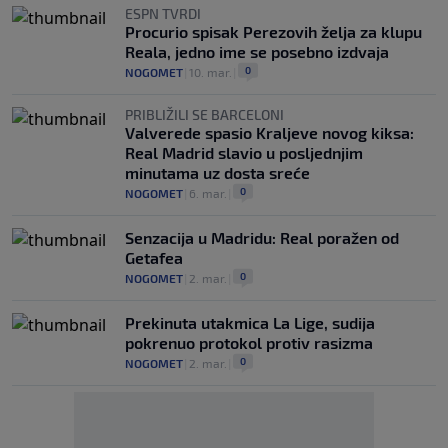
ESPN TVRDI
Procurio spisak Perezovih želja za klupu
Reala, jedno ime se posebno izdvaja
0
NOGOMET
|
10. mar.
|
PRIBLIŽILI SE BARCELONI
Valverede spasio Kraljeve novog kiksa:
Real Madrid slavio u posljednjim
minutama uz dosta sreće
0
NOGOMET
|
6. mar.
|
Senzacija u Madridu: Real poražen od
Getafea
0
NOGOMET
|
2. mar.
|
Prekinuta utakmica La Lige, sudija
pokrenuo protokol protiv rasizma
0
NOGOMET
|
2. mar.
|