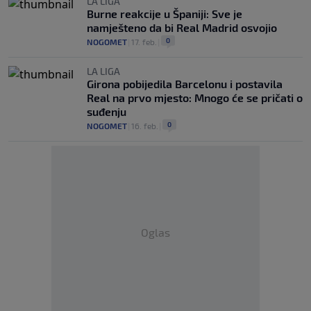
LA LIGA
Burne reakcije u Španiji: Sve je
namješteno da bi Real Madrid osvojio
0
NOGOMET
|
17. feb.
|
LA LIGA
Girona pobijedila Barcelonu i postavila
Real na prvo mjesto: Mnogo će se pričati o
suđenju
0
NOGOMET
|
16. feb.
|
Oglas