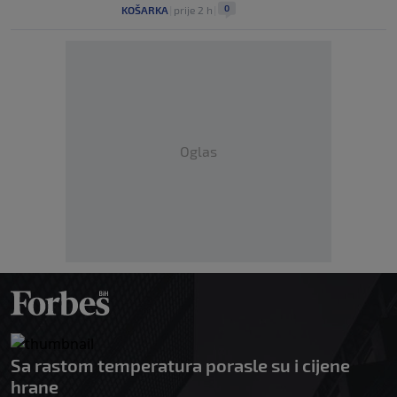
0
KOŠARKA
|
prije 2 h
|
Oglas
Sa rastom temperatura porasle su i cijene
hrane