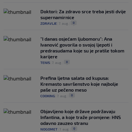
Doktori: Za zdravo srce treba jesti dvije
supernamirnice
0
ZDRAVLJE
|
7. aug.
|
"I danas osjećam ljubomoru": Ana
Ivanović govorila o svojoj ljepoti i
predrasudama koje su je pratile tokom
karijere
0
TENIS
|
7. aug.
|
Prefina ljetna salata od kupusa:
Kremasto savršenstvo koje najbolje
paše uz pečeno meso
0
COOKING
|
7. aug.
|
Objavljeno koje države podržavaju
Infantina, a koje traže promjene: HNS
odavno zauzeo stranu
0
NOGOMET
|
7. aug.
|