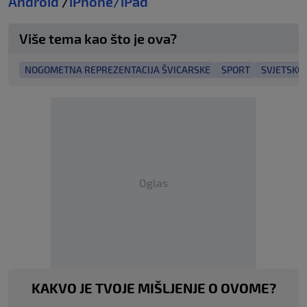
Android
/
iPhone/iPad
Više tema kao što je ova?
NOGOMETNA REPREZENTACIJA ŠVICARSKE
SPORT
SVJETSKO
Oglas
KAKVO JE TVOJE MIŠLJENJE O OVOME?