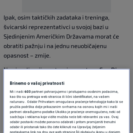
Ipak, osim taktičkih zadataka i treninga,
švicarski reprezentativci u svojoj bazi u
Sjedinjenim Američkim Državama morat će
obratiti pažnju i na jednu neuobičajenu
opasnost – zmije.
Na vizualizacijama trening centra u
San Diegu
,
gdje će Švicarci boraviti tokom priprema, jasno
Brinemo o vašoj privatnosti
je označeno područje uz sam rub kompleksa s
Mi i naši
603
partneri pohranjujemo i pristupamo osobnim podacima,
upozorenjem
"SNAKE AREA"
. Crvenom bojom
kao što su pretraga web stranica ili lični identifikatori, na vašem
računaru . Odabir Prihvatam omogućava praćenje tehnologije kako bi se
označena je zona u kojoj se igračima,
pružila podrška dolje prikazanim svrhama na osnovu kojih mi i naši
partneri obrađujemo podatke Ukoliko je praćenje onemogućeno, neki od
članovima stručnog štaba i posjetiocima
sadržaja i reklama koje vidite možda neće biti relevantni za vas. Ovaj
odabir postavki možete ponovno odabrati i pritom promijeniti trenutni
savjetuje dodatni oprez.
odabir ili pristanak tako što ćete kliknuti na Upravljaj željenim
postavkama link na dnu ove web stranice [ili plutajuću ikonu u donjem