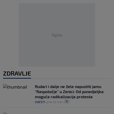
Oglas
ZDRAVLJE
Rudari i dalje ne žele napustiti jamu
"Raspotočje" u Zenici: Od ponedjeljka
moguća radikalizacija protesta
0
VIJESTI
|
prije 52 min
|