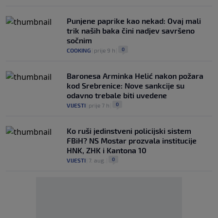
Punjene paprike kao nekad: Ovaj mali
trik naših baka čini nadjev savršeno
sočnim
0
COOKING
|
prije 9 h
|
Baronesa Arminka Helić nakon požara
kod Srebrenice: Nove sankcije su
odavno trebale biti uvedene
0
VIJESTI
|
prije 7 h
|
Ko ruši jedinstveni policijski sistem
FBiH? NS Mostar prozvala institucije
HNK, ZHK i Kantona 10
0
VIJESTI
|
7. aug.
|