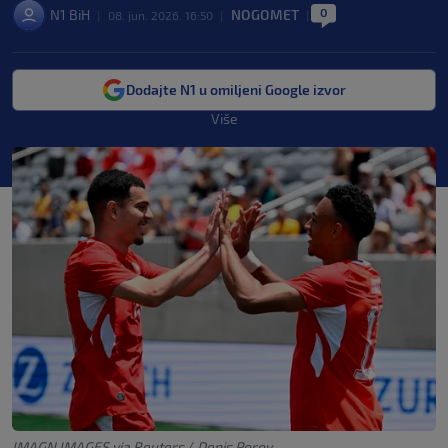
0
N1 BiH
NOGOMET
|
08. jun. 2026. 16:50
|
|
Dodajte N1 u omiljeni Google izvor
Više
IMAGN IMAGES via Reuters
/
Denis Poroy