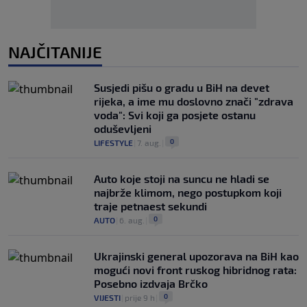
NAJČITANIJE
Susjedi pišu o gradu u BiH na devet
rijeka, a ime mu doslovno znači "zdrava
voda": Svi koji ga posjete ostanu
oduševljeni
0
LIFESTYLE
|
7. aug.
|
Auto koje stoji na suncu ne hladi se
najbrže klimom, nego postupkom koji
traje petnaest sekundi
0
AUTO
|
6. aug.
|
Ukrajinski general upozorava na BiH kao
mogući novi front ruskog hibridnog rata:
Posebno izdvaja Brčko
0
VIJESTI
|
prije 9 h
|