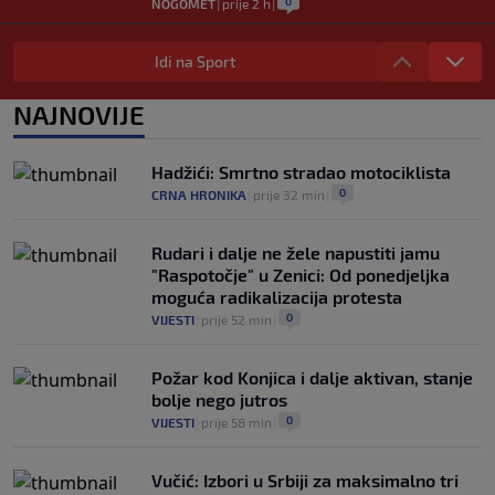
0
NOGOMET
|
prije 2 h
|
Deco iz sjene preokrenuo posao: Rodri
bio bliži Real Madridu, a sada je na
Idi na Sport
korak od Barcelone
0
NOGOMET
|
prije 2 h
|
NAJNOVIJE
River Plate napravio veliki posao:
Reprezentativac Argentine stigao iz
Hadžići: Smrtno stradao motociklista
Atlético Madrida
0
CRNA HRONIKA
|
prije 32 min
|
0
NOGOMET
|
prije 2 h
|
Rudari i dalje ne žele napustiti jamu
"Raspotočje" u Zenici: Od ponedjeljka
moguća radikalizacija protesta
0
VIJESTI
|
prije 52 min
|
Požar kod Konjica i dalje aktivan, stanje
bolje nego jutros
0
VIJESTI
|
prije 58 min
|
Vučić: Izbori u Srbiji za maksimalno tri