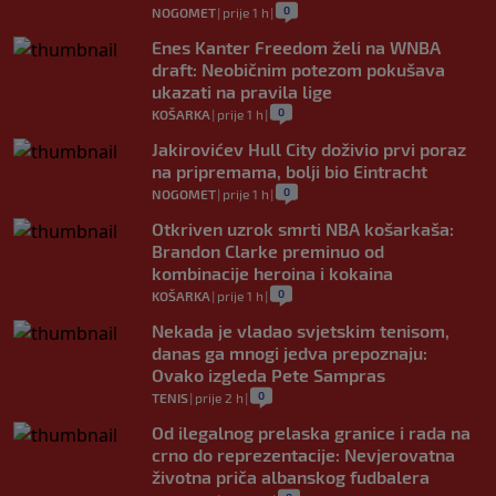
0
NOGOMET
|
prije 1 h
|
Enes Kanter Freedom želi na WNBA
draft: Neobičnim potezom pokušava
ukazati na pravila lige
0
KOŠARKA
|
prije 1 h
|
Jakirovićev Hull City doživio prvi poraz
na pripremama, bolji bio Eintracht
0
NOGOMET
|
prije 1 h
|
Otkriven uzrok smrti NBA košarkaša:
Brandon Clarke preminuo od
kombinacije heroina i kokaina
0
KOŠARKA
|
prije 1 h
|
Nekada je vladao svjetskim tenisom,
danas ga mnogi jedva prepoznaju:
Ovako izgleda Pete Sampras
0
TENIS
|
prije 2 h
|
Od ilegalnog prelaska granice i rada na
crno do reprezentacije: Nevjerovatna
životna priča albanskog fudbalera