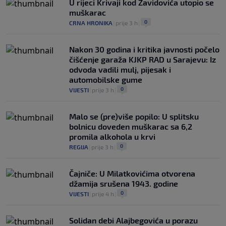
U rijeci Krivaji kod Zavidovića utopio se
muškarac
0
CRNA HRONIKA
|
prije 3 h
|
Nakon 30 godina i kritika javnosti počelo
čišćenje garaža KJKP RAD u Sarajevu: Iz
odvoda vadili mulj, pijesak i
automobilske gume
0
VIJESTI
|
prije 3 h
|
Malo se (pre)više popilo: U splitsku
bolnicu doveden muškarac sa 6,2
promila alkohola u krvi
0
REGIJA
|
prije 3 h
|
Čajniče: U Milatkovićima otvorena
džamija srušena 1943. godine
0
VIJESTI
|
prije 4 h
|
Solidan debi Alajbegovića u porazu