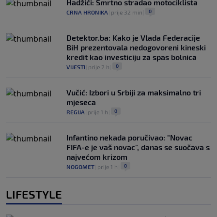
Hadžići: Smrtno stradao motociklista
0
CRNA HRONIKA
|
prije 32 min
|
Detektor.ba: Kako je Vlada Federacije
BiH prezentovala nedogovoreni kineski
kredit kao investiciju za spas bolnica
0
VIJESTI
|
prije 2 h
|
Vučić: Izbori u Srbiji za maksimalno tri
mjeseca
0
REGIJA
|
prije 1 h
|
Infantino nekada poručivao: "Novac
FIFA-e je vaš novac", danas se suočava s
najvećom krizom
0
NOGOMET
|
prije 1 h
|
LIFESTYLE