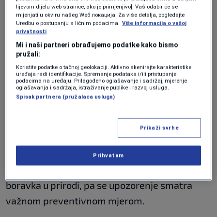
lijevom dijelu web stranice, ako je primjenjivo]. Vaš odabir će se
Kamp smješten uz liticu
mijenjati u okviru našeg Wеб локација. Za više detalja, pogledajte
Uredbu o postupanju s ličnim podacima.
Više informacija o vašoj
privatnosti
Prema dostupnim prikazima, trening baza
Mi i naši partneri obrađujemo podatke kako bismo
nalazi se u okviru
San Diego Jewish Academyja
pružali:
u četvrti
Carmel Valley
. Kompleks je smješten
Koristite podatke o tačnoj geolokaciji. Aktivno skenirajte karakteristike
uređaja radi identifikacije. Spremanje podataka i/ili pristupanje
podacima na uređaju. Prilagođeno oglašavanje i sadržaj, mjerenje
nedaleko od strmog ruba terena, a upravo je
oglašavanja i sadržaja, istraživanje publike i razvoj usluga.
Spisak partnera (pružalaca usluga)
taj dio označen kao područje u kojem postoji
mogućnost susreta sa zmijama.
Prikaži svrhe
Ovakvo upozorenje nije bez razloga. Carmel
Valley je područje u kojem su ranije zabilježeni
Prihvatam
slučajevi ugriza čegrtuša tokom planinarenja i
boravka u prirodi, pa se upozorenje smatra
važnom preventivnom mjerom.