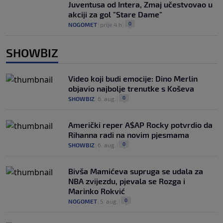
Juventusa od Intera, Zmaj učestvovao u
akciji za gol "Stare Dame"
0
NOGOMET
|
prije 4 h
|
SHOWBIZ
Video koji budi emocije: Dino Merlin
objavio najbolje trenutke s Koševa
0
SHOWBIZ
|
6. aug.
|
Američki reper A$AP Rocky potvrdio da
Rihanna radi na novim pjesmama
0
SHOWBIZ
|
6. aug.
|
Bivša Mamićeva supruga se udala za
NBA zvijezdu, pjevala se Rozga i
Marinko Rokvić
0
NOGOMET
|
5. aug.
|