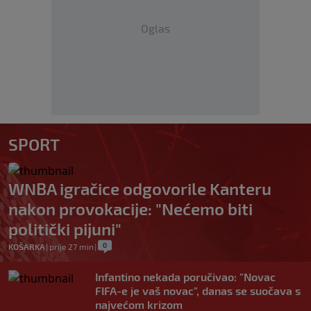
Oglas
SPORT
WNBA igračice odgovorile Kanteru
nakon provokacije: "Nećemo biti
politički pijuni"
0
KOŠARKA
|
prije 27 min
|
Infantino nekada poručivao: "Novac
FIFA-e je vaš novac", danas se suočava s
najvećom krizom