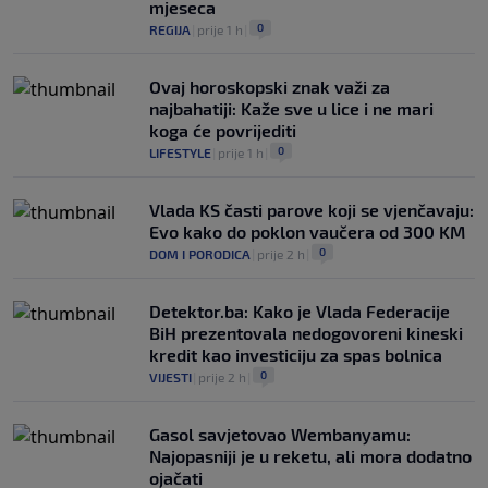
mjeseca
0
REGIJA
|
prije 1 h
|
Ovaj horoskopski znak važi za
najbahatiji: Kaže sve u lice i ne mari
koga će povrijediti
0
LIFESTYLE
|
prije 1 h
|
Vlada KS časti parove koji se vjenčavaju:
Evo kako do poklon vaučera od 300 KM
0
DOM I PORODICA
|
prije 2 h
|
Detektor.ba: Kako je Vlada Federacije
BiH prezentovala nedogovoreni kineski
kredit kao investiciju za spas bolnica
0
VIJESTI
|
prije 2 h
|
Gasol savjetovao Wembanyamu:
Najopasniji je u reketu, ali mora dodatno
ojačati