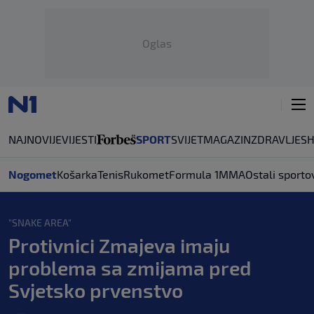
Oglas
NAJNOVIJE
VIJESTI
SPORT
SVIJET
MAGAZIN
ZDRAVLJE
S
Nogomet
Košarka
Tenis
Rukomet
Formula 1
MMA
Ostali sporto
"SNAKE AREA"
Protivnici Zmajeva imaju
problema sa zmijama pred
Svjetsko prvenstvo