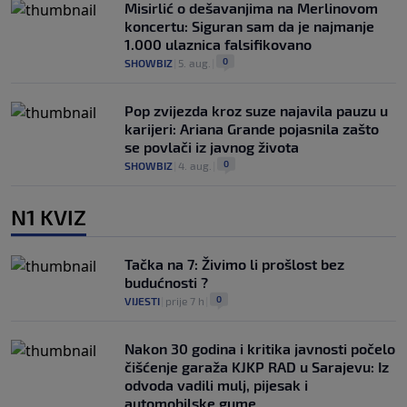
Misirlić o dešavanjima na Merlinovom
koncertu: Siguran sam da je najmanje
1.000 ulaznica falsifikovano
0
SHOWBIZ
|
5. aug.
|
Pop zvijezda kroz suze najavila pauzu u
karijeri: Ariana Grande pojasnila zašto
se povlači iz javnog života
0
SHOWBIZ
|
4. aug.
|
N1 KVIZ
Tačka na 7: Živimo li prošlost bez
budućnosti ?
0
VIJESTI
|
prije 7 h
|
Nakon 30 godina i kritika javnosti počelo
čišćenje garaža KJKP RAD u Sarajevu: Iz
odvoda vadili mulj, pijesak i
automobilske gume