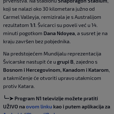
prvenstva. Na stadionu
Snapdragon Stadium
,
koji se nalazi oko 30 kilometara južno od
Carmel Valleyja, remizirala je s Australijom
rezultatom
1:1
. Švicarci su poveli već u 14.
minuti pogotkom
Dana Ndoyea
, a susret je na
kraju završen bez pobjednika.
Na predstojećem Mundijalu reprezentacija
Švicarske nastupit će u
grupi B
, zajedno s
Bosnom i Hercegovinom, Kanadom i Katarom
,
a takmičenje će otvoriti upravo utakmicom
protiv Katara.
╰┈➤ Program N1 televizije možete pratiti
UŽIVO na
ovom linku
kao i putem aplikacija za