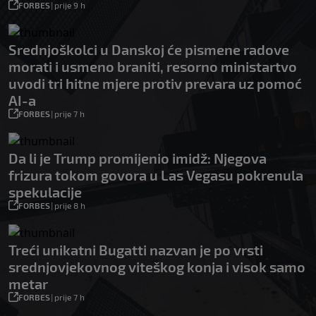
FORBES
|
prije 9 h
Srednjoškolci u Danskoj će pismene radove
morati i usmeno braniti, resorno ministartvo
uvodi tri hitne mjere protiv prevara uz pomoć
AI-a
FORBES
|
prije 7 h
Da li je Trump promijenio imidž: Njegova
frizura tokom govora u Las Vegasu pokrenula
spekulacije
FORBES
|
prije 8 h
Treći unikatni Bugatti nazvan je po vrsti
srednjovjekovnog viteškog konja i visok samo
metar
FORBES
|
prije 7 h