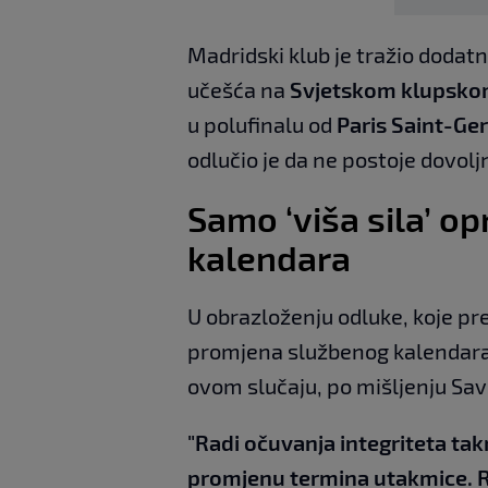
Madridski klub je tražio doda
učešća na
Svjetskom klupsko
u polufinalu od
Paris Saint-Ge
odlučio je da ne postoje dovolj
Samo ‘viša sila’ 
kalendara
U obrazloženju odluke, koje pr
promjena službenog kalendara
ovom slučaju, po mišljenju Sav
"Radi očuvanja integriteta tak
promjenu termina utakmice. R