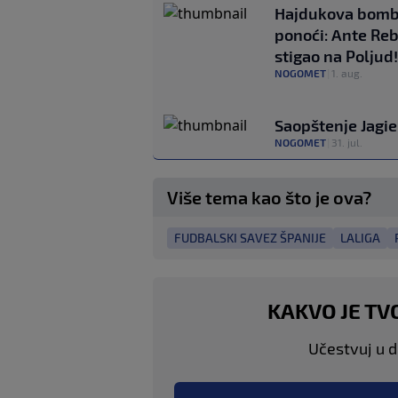
Hajdukova bomb
ponoći: Ante Reb
stigao na Poljud!
NOGOMET
|
1. aug.
Saopštenje Jagiel
NOGOMET
|
31. jul.
Više tema kao što je ova?
FUDBALSKI SAVEZ ŠPANIJE
LALIGA
KAKVO JE TV
Učestvuj u di