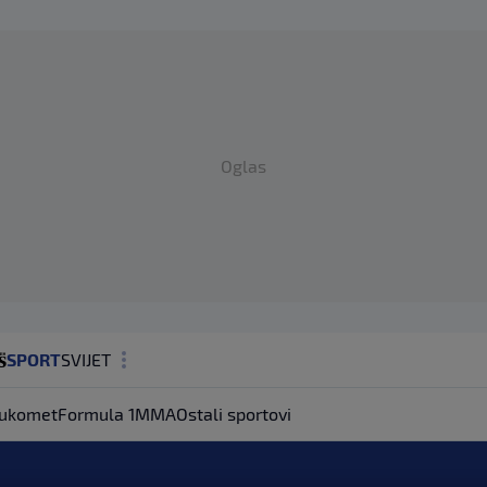
Oglas
SPORT
SVIJET
MAGAZIN
ukomet
Formula 1
MMA
Ostali sportovi
ZDRAVLJE