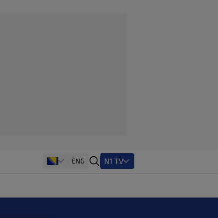
N1 TV
ENG