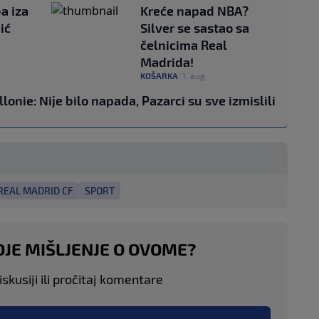
a iza
Kreće napad NBA?
ić
Silver se sastao sa
čelnicima Real
Madrida!
KOŠARKA
|
1. aug.
lonie: Nije bilo napada, Pazarci su sve izmislili
REAL MADRID CF
SPORT
OJE MIŠLJENJE O OVOME?
skusiji ili pročitaj komentare