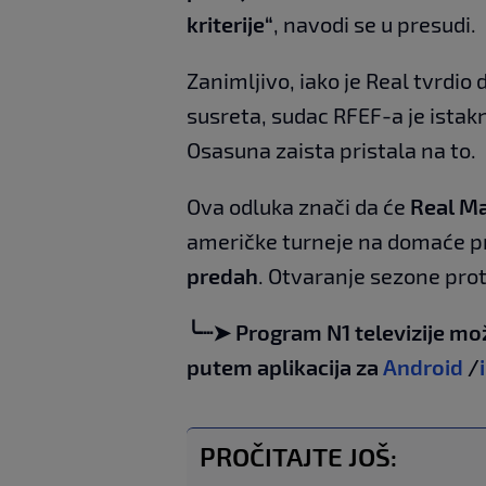
kriterije“
, navodi se u presudi.
Zanimljivo, iako je Real tvrdio
susreta, sudac RFEF-a je ista
Osasuna zaista pristala na to.
Ova odluka znači da će
Real M
američke turneje na domaće p
predah
. Otvaranje sezone pro
╰┈➤ Program N1 televizije mo
putem aplikacija za
Android
/
PROČITAJTE JOŠ: