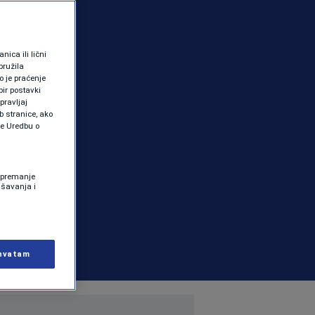
ica ili lični
pružila
 je praćenje
ir postavki
pravljaj
b stranice, ako
te Uredbu o
 Spremanje
ašavanja i
hvatam