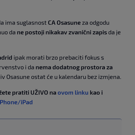
 da ima suglasnost
CA Osasune
za odgodu
knuo da
ne postoji nikakav zvanični zapis
da je
adrid
ipak morati brzo prebaciti fokus s
rvenstvo i da
nema dodatnog prostora za
tiv Osasune ostat će u kalendaru bez izmjena.
žete pratiti UŽIVO na
ovom linku
kao i
iPhone/iPad