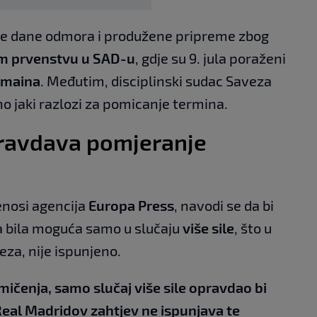
tne dane odmora i produžene pripreme zbog
m prvenstvu u SAD-u
, gdje su 9. jula poraženi
rmaina
. Međutim, disciplinski sudac Saveza
no jaki razlozi za pomicanje termina.
opravdava pomjeranje
enosi agencija
Europa Press
, navodi se da bi
 bila moguća samo u slučaju
više sile
, što u
eza, nije ispunjeno.
mičenja, samo slučaj više sile opravdao bi
eal Madridov zahtjev ne ispunjava te