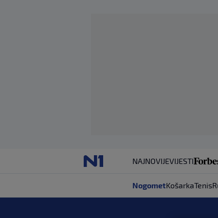
NAJNOVIJE
VIJESTI
Nogomet
Košarka
Tenis
R