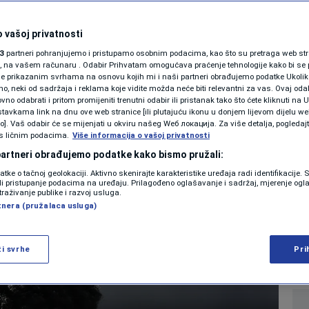
SHOWBIZ
dgoditi prvu
KOLUMNE
 vašoj privatnosti
3
partneri pohranjujemo i pristupamo osobnim podacima, kao što su pretraga web stran
e, ali im se odgovor
ori, na vašem računaru . Odabir Prihvatam omogućava praćenje tehnologije kako bi se 
je prikazanim svrhama na osnovu kojih mi i naši partneri obrađujemo podatke Ukoliko
 neki od sadržaja i reklama koje vidite možda neće biti relevantni za vas. Ovaj odab
e dopasti
PODCAST
no odabrati i pritom promijeniti trenutni odabir ili pristanak tako što ćete kliknuti na U
tavkama link na dnu ove web stranice [ili plutajuću ikonu u donjem lijevom dijelu we
N1 SPECIJAL
vo]. Vaš odabir će se mijenjati u okviru našeg Wеб локација. Za više detalja, pogledaj
s ličnim podacima.
Više informacija o vašoj privatnosti
0
NOGOMET
komentara
|
|
FENOMENI
 partneri obrađujemo podatke kako bismo pružali:
datke o tačnoj geolokaciji. Aktivno skenirajte karakteristike uređaja radi identifikacije.
NEISTRAŽENO
ili pristupanje podacima na uređaju. Prilagođeno oglašavanje i sadržaj, mjerenje ogl
Više
traživanje publike i razvoj usluga.
tnera (pružalaca usluga)
VIRALNO
FOTO
ži svrhe
Pri
PROMO
VIDEO