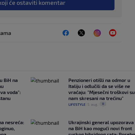
koji će ostaviti komentar
ežama
 u BiH na
Penzioneri otišli na odmor u
mu
Italiju i odlučili da se više ne
ava voda":
vraćaju: "Mjesečni troškovi su
stanu
nam skresani na trećinu"
0
LIFESTYLE
|
5. aug.
|
na nesreća:
Ukrajinski general upozorava
oginuo,
na BiH kao mogući novi front
ena
ruskog hibridnog rata: Poseb