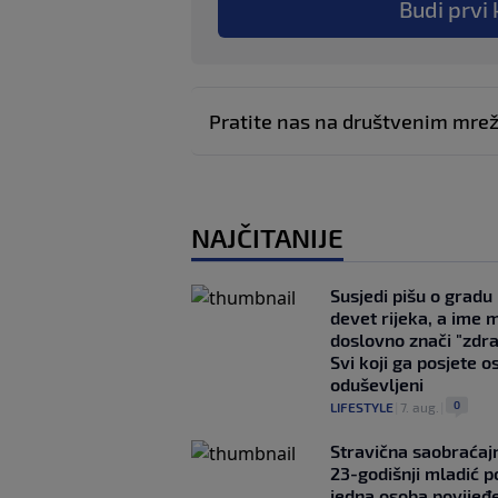
Budi prvi 
Pratite nas na društvenim mr
NAJČITANIJE
Susjedi pišu o gradu
devet rijeka, a ime 
doslovno znači "zdr
Svi koji ga posjete o
oduševljeni
0
LIFESTYLE
|
7. aug.
|
Stravična saobraćaj
23-godišnji mladić p
jedna osoba povijeđ