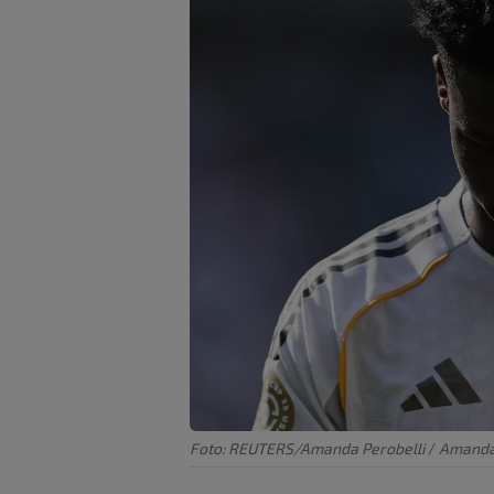
Foto: REUTERS/Amanda Perobelli
/
Amanda 