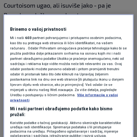
Courtoisom ugao, ali isuviše jako - pa je
Barcelona došla u prednost.
Brinemo o vašoj privatnosti
Marcus Rashford golčinom digao
Camp nou na noge, domaći spremaju
Mi i naši
603
partneri pohranjujemo i pristupamo osobnim podacima,
kao što su pretraga web stranica ili lični identifikatori, na vašem
slavljenički šampanjac... (VIDEO)
računaru . Odabir Prihvatam omogućava praćenje tehnologije kako bi se
NOGOMET
|
10. maj.
pružila podrška dolje prikazanim svrhama na osnovu kojih mi i naši
partneri obrađujemo podatke Ukoliko je praćenje onemogućeno, neki od
sadržaja i reklama koje vidite možda neće biti relevantni za vas. Ovaj
Nije trebalo dugo Kataloncima da stignu i do
odabir postavki možete ponovno odabrati i pritom promijeniti trenutni
odabir ili pristanak tako što ćete kliknuti na Upravljaj željenim
drugog gola.
postavkama link na dnu ove web stranice [ili plutajuću ikonu u donjem
lijevom dijelu web stranice, ako je primjenjivo]. Vaš odabir će se
mijenjati u okviru našeg Wеб локација. Za više detalja, pogledajte
Igrala se 18. minuta kada je Dani Olmo sjajno
Uredbu o postupanju s ličnim podacima.
Više informacija o vašoj
privatnosti
ostavio petom za Ferrana Torresa, a ovaj
Mi i naši partneri obrađujemo podatke kako bismo
snažnim udarcem pogodio same rašlje gola
pružali:
Thibauta Courtoisa.
Koristite podatke o tačnoj geolokaciji. Aktivno skenirajte karakteristike
uređaja radi identifikacije. Spremanje podataka i/ili pristupanje
podacima na uređaju. Prilagođeno oglašavanje i sadržaj, mjerenje
Posts from the
futebol
oglašavanja i sadržaja, istraživanje publike i razvoj usluga.