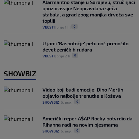
Alarmantno stanje u Sarajevu, stručnjaci
upozoravaju: Neopravdana sječa
stabala, a grad zbog manjka drveća sve
topliji
0
VIJESTI
|
prije 1 h
|
U jami 'Raspotočje' petu noć prenoćilo
devet zeničkih rudara
0
VIJESTI
|
prije 2 h
|
SHOWBIZ
Video koji budi emocije: Dino Merlin
objavio najbolje trenutke s Koševa
0
SHOWBIZ
|
6. aug.
|
Američki reper A$AP Rocky potvrdio da
Rihanna radi na novim pjesmama
0
SHOWBIZ
|
6. aug.
|