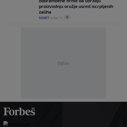
odbrambene firme da ubrzaju
proizvodnju oružja usred iscrpljenih
zaliha
0
SVIJET
|
prije 1 h
|
Oglas