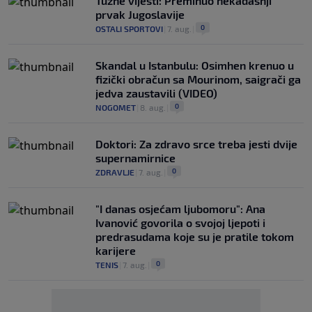
Tužne vijesti: Preminuo nekadašnji
prvak Jugoslavije
0
OSTALI SPORTOVI
|
7. aug.
|
Skandal u Istanbulu: Osimhen krenuo u
fizički obračun sa Mourinom, saigrači ga
jedva zaustavili (VIDEO)
0
NOGOMET
|
8. aug.
|
Doktori: Za zdravo srce treba jesti dvije
supernamirnice
0
ZDRAVLJE
|
7. aug.
|
"I danas osjećam ljubomoru": Ana
Ivanović govorila o svojoj ljepoti i
predrasudama koje su je pratile tokom
karijere
0
TENIS
|
7. aug.
|