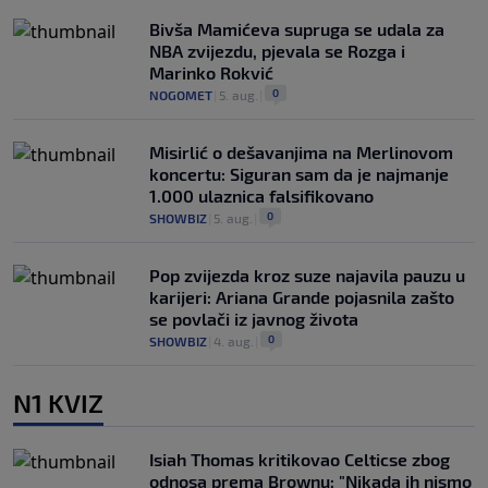
Bivša Mamićeva supruga se udala za
NBA zvijezdu, pjevala se Rozga i
Marinko Rokvić
0
NOGOMET
|
5. aug.
|
Misirlić o dešavanjima na Merlinovom
koncertu: Siguran sam da je najmanje
1.000 ulaznica falsifikovano
0
SHOWBIZ
|
5. aug.
|
Pop zvijezda kroz suze najavila pauzu u
karijeri: Ariana Grande pojasnila zašto
se povlači iz javnog života
0
SHOWBIZ
|
4. aug.
|
N1 KVIZ
Isiah Thomas kritikovao Celticse zbog
odnosa prema Brownu: "Nikada ih nismo