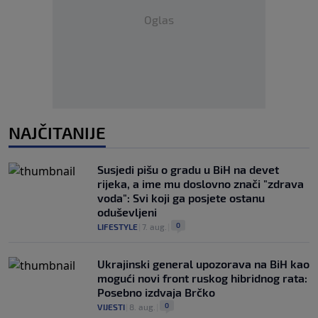
Oglas
NAJČITANIJE
Susjedi pišu o gradu u BiH na devet
rijeka, a ime mu doslovno znači "zdrava
voda": Svi koji ga posjete ostanu
oduševljeni
0
LIFESTYLE
|
7. aug.
|
Ukrajinski general upozorava na BiH kao
mogući novi front ruskog hibridnog rata:
Posebno izdvaja Brčko
0
VIJESTI
|
8. aug.
|