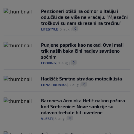
Penzioneri otišli na odmor u Italiju i
odlučili da se više ne vraćaju: "Mjesečni
troškovi su nam skresani na trećinu"
0
LIFESTYLE
|
5. aug.
|
Punjene paprike kao nekad: Ovaj mali
trik naših baka čini nadjev savršeno
sočnim
0
COOKING
|
8. aug.
|
Hadžići: Smrtno stradao motociklista
0
CRNA HRONIKA
|
8. aug.
|
Baronesa Arminka Helić nakon požara
kod Srebrenice: Nove sankcije su
odavno trebale biti uvedene
0
VIJESTI
|
8. aug.
|