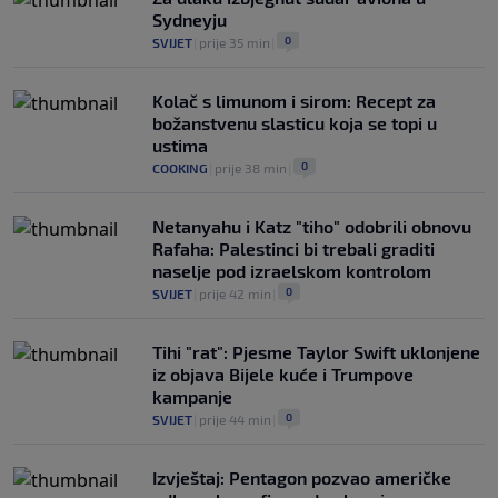
Sydneyju
0
SVIJET
|
prije 35 min
|
Kolač s limunom i sirom: Recept za
božanstvenu slasticu koja se topi u
ustima
0
COOKING
|
prije 38 min
|
Netanyahu i Katz "tiho" odobrili obnovu
Rafaha: Palestinci bi trebali graditi
naselje pod izraelskom kontrolom
0
SVIJET
|
prije 42 min
|
Tihi "rat": Pjesme Taylor Swift uklonjene
iz objava Bijele kuće i Trumpove
kampanje
0
SVIJET
|
prije 44 min
|
Izvještaj: Pentagon pozvao američke