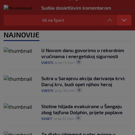
Sudija dosjetljivim komentarom
nasmijao publiku nakon žalbe tenisera
(VIDEO)
Idi na Sport
0
TENIS
|
8. aug.
|
NAJNOVIJE
Haos u Irskoj: Navijač utrčao na teren i
nasrnuo na gostujuće fudbalere (VIDEO)
0
NOGOMET
|
8. aug.
|
U Novom danu govorimo o rekordnim
vrućinama i energetskoj sigurnosti
0
VIJESTI
|
prije 13 min
|
Sutra u Sarajevu akcija darivanja krvi:
Daruj krv, budi opet njihov heroj
0
VIJESTI
|
prije 30 min
|
Stotine hiljada evakuirane u Šangaju
zbog tajfuna Dolphin, prijete poplave
0
SVIJET
|
prije 32 min
|
Za dlaku izbjegnut sudar aviona u