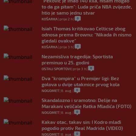
"Peković je imao 140 kila, nisam mogao
to da ga pitam": Luda priča NBA zvijezde,
htio je samo jednu stvar
0
KOŠARKA
|
prije 2 h
|
Isiah Thomas kritikovao Celticse zbog
odnosa prema Brownu: "Nikada ih nismo
gledali ovakve"
0
KOŠARKA
|
prije 3 h
|
Nezamisliva tragedija: Sportista
preminuo u 25. godini
0
OSTALI SPORTOVI
|
prije 3 h
|
Dva "krompira" u Premijer ligi: Bez
golova u dvije utakmice prvog kola
0
NOGOMET
|
8. aug.
|
Skandalozno i sramotno: Delije na
Marakani veličale Ratka Mladića (FOTO)
0
NOGOMET
|
8. aug.
|
Kakav otac, takav sin: I Kodro mlađi
pogodio protiv Real Madrida (VIDEO)
0
NOGOMET
|
8. aug.
|