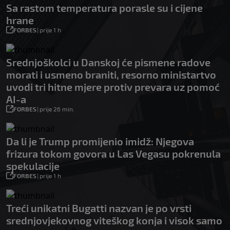
Sa rastom temperatura porasle su i cijene
hrane
FORBES
|
prije 1 h
Srednjoškolci u Danskoj će pismene radove
morati i usmeno braniti, resorno ministartvo
uvodi tri hitne mjere protiv prevara uz pomoć
AI-a
FORBES
|
prije 26 min.
Da li je Trump promijenio imidž: Njegova
frizura tokom govora u Las Vegasu pokrenula
spekulacije
FORBES
|
prije 1 h
Treći unikatni Bugatti nazvan je po vrsti
srednjovjekovnog viteškog konja i visok samo