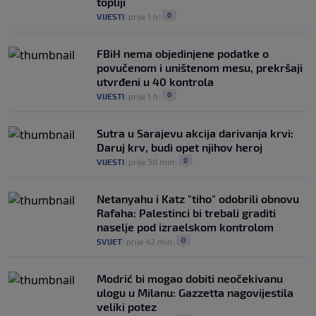
topliji
0
VIJESTI
|
prije 1 h
|
FBiH nema objedinjene podatke o
povučenom i uništenom mesu, prekršaji
utvrđeni u 40 kontrola
0
VIJESTI
|
prije 1 h
|
Sutra u Sarajevu akcija darivanja krvi:
Daruj krv, budi opet njihov heroj
0
VIJESTI
|
prije 30 min
|
Netanyahu i Katz "tiho" odobrili obnovu
Rafaha: Palestinci bi trebali graditi
naselje pod izraelskom kontrolom
0
SVIJET
|
prije 42 min
|
Modrić bi mogao dobiti neočekivanu
ulogu u Milanu: Gazzetta nagovijestila
veliki potez