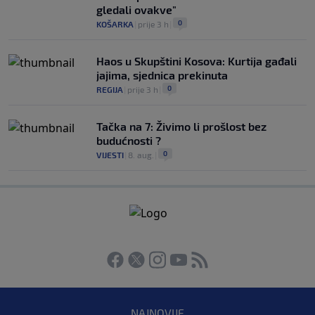
gledali ovakve"
0
KOŠARKA
|
prije 3 h
|
Haos u Skupštini Kosova: Kurtija gađali
jajima, sjednica prekinuta
0
REGIJA
|
prije 3 h
|
Tačka na 7: Živimo li prošlost bez
budućnosti ?
0
VIJESTI
|
8. aug.
|
NAJNOVIJE