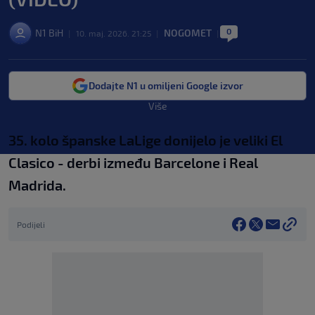
0
N1 BiH
NOGOMET
|
10. maj. 2026. 21:25
|
|
Dodajte N1 u omiljeni Google izvor
Više
35. kolo španske LaLige donijelo je veliki El
Clasico - derbi između Barcelone i Real
Madrida.
Podijeli