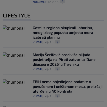
0
NOGOMET
|
prije 2 h
|
LIFESTYLE
Gosti iz regiona okupirali Jahorinu,
mnogi zbog popusta umjesto mora
izabrali planinu
0
VIJESTI
|
prije 1 h
|
Marija Šerifović pred više hiljada
posjetitelja na Piroti zatvorila 'Dane
dijaspore 2026' u Travniku
0
VIJESTI
|
prije 1 h
|
FBiH nema objedinjene podatke o
povučenom i uništenom mesu, prekršaji
utvrđeni u 40 kontrola
0
VIJESTI
|
prije 1 h
|