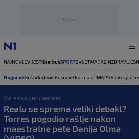
Oglas
NAJNOVIJE
VIJESTI
SPORT
SVIJET
MAGAZIN
ZDRAVLJE
S
Nogomet
Košarka
Tenis
Rukomet
Formula 1
MMA
Ostali sporto
ČAS FUDBALA NA CAMP NOU
Realu se sprema veliki debakl?
Torres pogodio rašlje nakon
maestralne pete Danija Olma
(VIDEO)