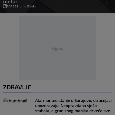
metar
FORBES
|
prije 15 min.
Oglas
ZDRAVLJE
Alarmantno stanje u Sarajevu, stručnjaci
upozoravaju: Neopravdana sječa
stabala, a grad zbog manjka drveća sve