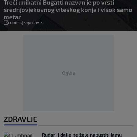
Treći unikatni Bugatti nazvan je po vrsti
srednjovjekovnog viteškog konja i visok samo
metar
FORBES
|
prije 15 min.
Oglas
ZDRAVLJE
Rudari i dalje ne žele napustiti jamu