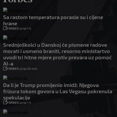
Sa rastom temperatura porasle su i cijene
hrane
FORBES
|
prije 1 h
Srednjoškolci u Danskoj će pismene radove
morati i usmeno braniti, resorno ministartvo
uvodi tri hitne mjere protiv prevara uz pomoć
AI-a
FORBES
|
prije 26 min.
Da li je Trump promijenio imidž: Njegova
frizura tokom govora u Las Vegasu pokrenula
spekulacije
FORBES
|
prije 1 h