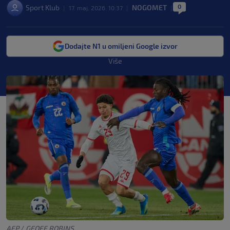
0
Sport Klub
NOGOMET
|
17. maj. 2026. 10:37
|
|
Dodajte N1 u omiljeni Google izvor
Više
AFP
/
GEOFF ROBINS