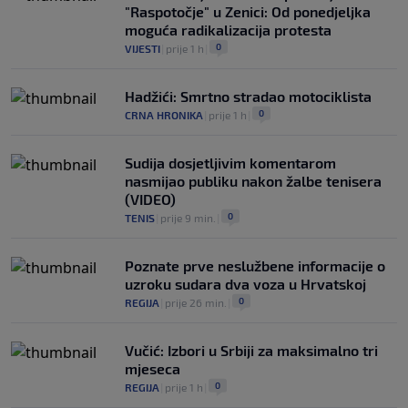
"Raspotočje" u Zenici: Od ponedjeljka
moguća radikalizacija protesta
0
VIJESTI
|
prije 1 h
|
Hadžići: Smrtno stradao motociklista
0
CRNA HRONIKA
|
prije 1 h
|
Sudija dosjetljivim komentarom
nasmijao publiku nakon žalbe tenisera
(VIDEO)
0
TENIS
|
prije 9 min.
|
Poznate prve neslužbene informacije o
uzroku sudara dva voza u Hrvatskoj
0
REGIJA
|
prije 26 min.
|
Vučić: Izbori u Srbiji za maksimalno tri
mjeseca
0
REGIJA
|
prije 1 h
|