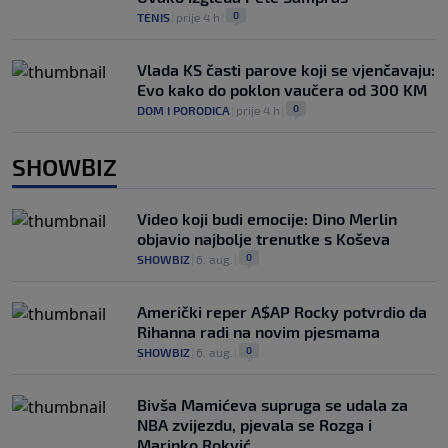
0
TENIS
|
prije 4 h
|
Vlada KS časti parove koji se vjenčavaju:
Evo kako do poklon vaučera od 300 KM
0
DOM I PORODICA
|
prije 4 h
|
SHOWBIZ
Video koji budi emocije: Dino Merlin
objavio najbolje trenutke s Koševa
0
SHOWBIZ
|
6. aug.
|
Američki reper A$AP Rocky potvrdio da
Rihanna radi na novim pjesmama
0
SHOWBIZ
|
6. aug.
|
Bivša Mamićeva supruga se udala za
NBA zvijezdu, pjevala se Rozga i
Marinko Rokvić