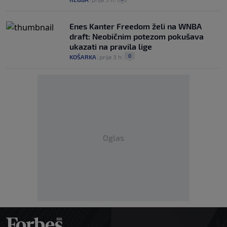
Enes Kanter Freedom želi na WNBA
draft: Neobičnim potezom pokušava
ukazati na pravila lige
0
KOŠARKA
|
prije 3 h
|
Oglas