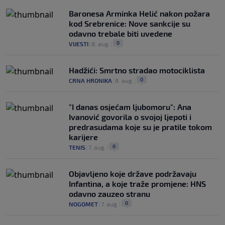
Baronesa Arminka Helić nakon požara
kod Srebrenice: Nove sankcije su
odavno trebale biti uvedene
0
VIJESTI
|
8. aug.
|
Hadžići: Smrtno stradao motociklista
0
CRNA HRONIKA
|
8. aug.
|
"I danas osjećam ljubomoru": Ana
Ivanović govorila o svojoj ljepoti i
predrasudama koje su je pratile tokom
karijere
0
TENIS
|
7. aug.
|
Objavljeno koje države podržavaju
Infantina, a koje traže promjene: HNS
odavno zauzeo stranu
0
NOGOMET
|
7. aug.
|