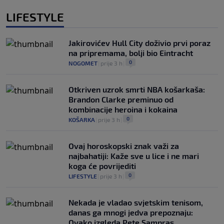
LIFESTYLE
Jakirovićev Hull City doživio prvi poraz
na pripremama, bolji bio Eintracht
0
NOGOMET
|
prije 3 h
|
Otkriven uzrok smrti NBA košarkaša:
Brandon Clarke preminuo od
kombinacije heroina i kokaina
0
KOŠARKA
|
prije 3 h
|
Ovaj horoskopski znak važi za
najbahatiji: Kaže sve u lice i ne mari
koga će povrijediti
0
LIFESTYLE
|
prije 3 h
|
Nekada je vladao svjetskim tenisom,
danas ga mnogi jedva prepoznaju:
Ovako izgleda Pete Sampras