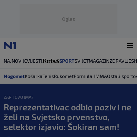
Oglas
NAJNOVIJE
VIJESTI
SPORT
SVIJET
MAGAZIN
ZDRAVLJE
S
Nogomet
Košarka
Tenis
Rukomet
Formula 1
MMA
Ostali sporto
ZAR I OVO IMA?
Reprezentativac odbio poziv i ne
želi na Svjetsko prvenstvo,
selektor izjavio: Šokiran sam!