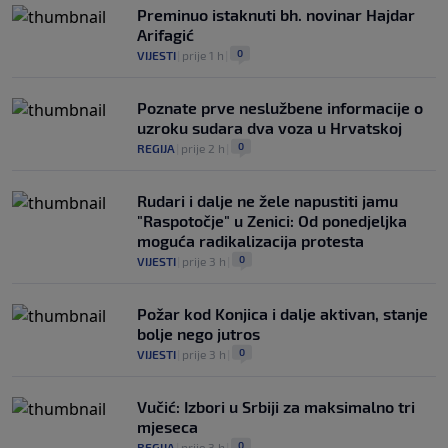
Preminuo istaknuti bh. novinar Hajdar
Arifagić
0
VIJESTI
|
prije 1 h
|
Poznate prve neslužbene informacije o
uzroku sudara dva voza u Hrvatskoj
0
REGIJA
|
prije 2 h
|
Rudari i dalje ne žele napustiti jamu
"Raspotočje" u Zenici: Od ponedjeljka
moguća radikalizacija protesta
0
VIJESTI
|
prije 3 h
|
Požar kod Konjica i dalje aktivan, stanje
bolje nego jutros
0
VIJESTI
|
prije 3 h
|
Vučić: Izbori u Srbiji za maksimalno tri
mjeseca
0
REGIJA
|
prije 3 h
|