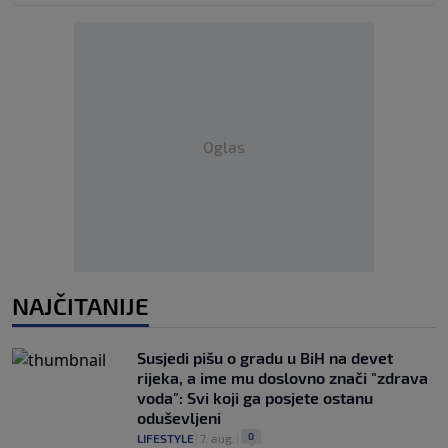
Oglas
NAJČITANIJE
Susjedi pišu o gradu u BiH na devet
rijeka, a ime mu doslovno znači "zdrava
voda": Svi koji ga posjete ostanu
oduševljeni
0
LIFESTYLE
|
7. aug.
|