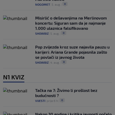
0
NOGOMET
|
5. aug.
|
Misirlić o dešavanjima na Merlinovom
koncertu: Siguran sam da je najmanje
1.000 ulaznica falsifikovano
0
SHOWBIZ
|
5. aug.
|
Pop zvijezda kroz suze najavila pauzu u
karijeri: Ariana Grande pojasnila zašto
se povlači iz javnog života
0
SHOWBIZ
|
4. aug.
|
N1 KVIZ
Tačka na 7: Živimo li prošlost bez
budućnosti ?
0
VIJESTI
|
prije 6 h
|
Nakon 30 godina i kritika javnosti počelo