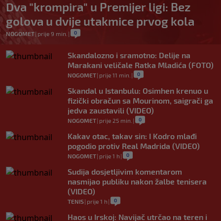
Dva "krompira" u Premijer ligi: Bez
golova u dvije utakmice prvog kola
0
NOGOMET
|
prije 9 min.
|
Skandalozno i sramotno: Delije na
Marakani veličale Ratka Mladića (FOTO)
0
NOGOMET
|
prije 11 min.
|
Skandal u Istanbulu: Osimhen krenuo u
fizički obračun sa Mourinom, saigrači ga
jedva zaustavili (VIDEO)
0
NOGOMET
|
prije 25 min.
|
Kakav otac, takav sin: I Kodro mlađi
pogodio protiv Real Madrida (VIDEO)
0
NOGOMET
|
prije 1 h
|
Sudija dosjetljivim komentarom
nasmijao publiku nakon žalbe tenisera
(VIDEO)
0
TENIS
|
prije 1 h
|
Haos u Irskoj: Navijač utrčao na teren i