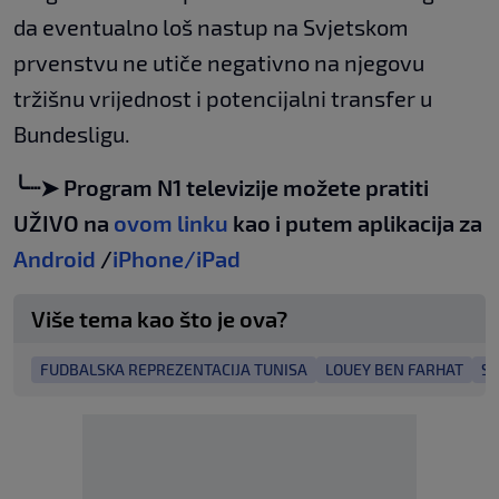
da eventualno loš nastup na Svjetskom
prvenstvu ne utiče negativno na njegovu
tržišnu vrijednost i potencijalni transfer u
Bundesligu.
╰┈➤ Program N1 televizije možete pratiti
UŽIVO na
ovom linku
kao i putem aplikacija za
Android
/
iPhone/iPad
Više tema kao što je ova?
FUDBALSKA REPREZENTACIJA TUNISA
LOUEY BEN FARHAT
SA