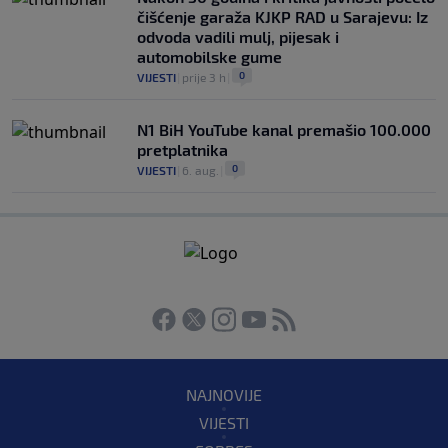
čišćenje garaža KJKP RAD u Sarajevu: Iz
odvoda vadili mulj, pijesak i
automobilske gume
0
VIJESTI
|
prije 3 h
|
N1 BiH YouTube kanal premašio 100.000
pretplatnika
0
VIJESTI
|
6. aug.
|
NAJNOVIJE
VIJESTI