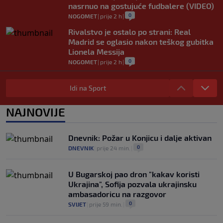
nasrnuo na gostujuće fudbalere (VIDEO)
0
NOGOMET
|
prije 2 h
|
Rivalstvo je ostalo po strani: Real
Madrid se oglasio nakon teškog gubitka
Lionela Messija
0
NOGOMET
|
prije 2 h
|
WNBA igračice odgovorile Kanteru
nakon provokacije: "Nećemo biti politički
Idi na Sport
pijuni"
0
KOŠARKA
|
prije 2 h
|
NAJNOVIJE
Infantino nekada poručivao: "Novac
FIFA-e je vaš novac", danas se suočava s
Dnevnik: Požar u Konjicu i dalje aktivan
najvećom krizom
0
DNEVNIK
|
prije 24 min.
|
0
NOGOMET
|
prije 3 h
|
U Bugarskoj pao dron "kakav koristi
Ukrajina", Sofija pozvala ukrajinsku
ambasadoricu na razgovor
0
SVIJET
|
prije 59 min.
|