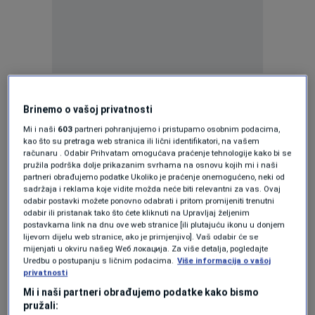
Talentovani 19-godišnji fudbaler, rođen u
Njemačkoj, ove sezone je skrenuo pažnju
Brinemo o vašoj privatnosti
odličnim partijama u dresu Karlsruhea, za koji
Mi i naši
603
partneri pohranjujemo i pristupamo osobnim podacima,
kao što su pretraga web stranica ili lični identifikatori, na vašem
je postigao šest golova i upisao dvije
računaru . Odabir Prihvatam omogućava praćenje tehnologije kako bi se
pružila podrška dolje prikazanim svrhama na osnovu kojih mi i naši
asistencije u 19 nastupa.
partneri obrađujemo podatke Ukoliko je praćenje onemogućeno, neki od
sadržaja i reklama koje vidite možda neće biti relevantni za vas. Ovaj
odabir postavki možete ponovno odabrati i pritom promijeniti trenutni
Nedavno je debitovao za Tunis u prijateljskim
odabir ili pristanak tako što ćete kliknuti na Upravljaj željenim
postavkama link na dnu ove web stranice [ili plutajuću ikonu u donjem
utakmicama protiv Haitija i Kanade.
lijevom dijelu web stranice, ako je primjenjivo]. Vaš odabir će se
mijenjati u okviru našeg Wеб локација. Za više detalja, pogledajte
Uredbu o postupanju s ličnim podacima.
Više informacija o vašoj
Ipak, Ben Farhat neće biti dio tima na
privatnosti
Mundijalu.
Mi i naši partneri obrađujemo podatke kako bismo
pružali: