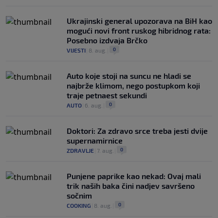
Ukrajinski general upozorava na BiH kao
mogući novi front ruskog hibridnog rata:
Posebno izdvaja Brčko
0
VIJESTI
|
8. aug.
|
Auto koje stoji na suncu ne hladi se
najbrže klimom, nego postupkom koji
traje petnaest sekundi
0
AUTO
|
6. aug.
|
Doktori: Za zdravo srce treba jesti dvije
supernamirnice
0
ZDRAVLJE
|
7. aug.
|
Punjene paprike kao nekad: Ovaj mali
trik naših baka čini nadjev savršeno
sočnim
0
COOKING
|
8. aug.
|