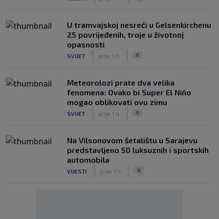
U tramvajskoj nesreći u Gelsenkirchenu
25 povrijeđenih, troje u životnoj
opasnosti
|
|
0
SVIJET
prije 1 h
Meteorolozi prate dva velika
fenomena: Ovako bi Super El Niño
mogao oblikovati ovu zimu
|
|
0
SVIJET
prije 1 h
Na Vilsonovom šetalištu u Sarajevu
predstavljeno 50 luksuznih i sportskih
automobila
|
|
0
VIJESTI
prije 1 h