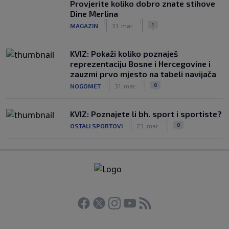
Provjerite koliko dobro znate stihove
Dine Merlina
|
|
1
MAGAZIN
31. mar.
KVIZ: Pokaži koliko poznaješ
reprezentaciju Bosne i Hercegovine i
zauzmi prvo mjesto na tabeli navijača
|
|
0
NOGOMET
31. mar.
KVIZ: Poznajete li bh. sport i sportiste?
|
|
0
OSTALI SPORTOVI
23. mar.