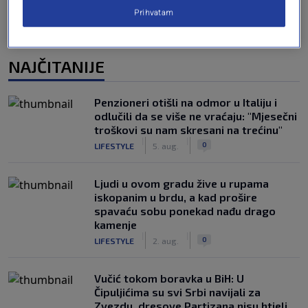
Prihvatam
NAJČITANIJE
Penzioneri otišli na odmor u Italiju i
odlučili da se više ne vraćaju: "Mjesečni
troškovi su nam skresani na trećinu"
|
|
0
LIFESTYLE
5. aug.
Ljudi u ovom gradu žive u rupama
iskopanim u brdu, a kad prošire
spavaću sobu ponekad nađu drago
kamenje
|
|
0
LIFESTYLE
2. aug.
Vučić tokom boravka u BiH: U
Čipuljićima su svi Srbi navijali za
Zvezdu, dresove Partizana nisu htjeli