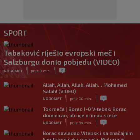
SPORT
Tabaković riješio evropski meč i
Salzburgu donio pobjedu (VIDEO)
|
|
0
NOGOMET
prije 0 min.
Allah, Allah, Allah, Allah… Mohamed
Salah! (VIDEO)
|
|
0
NOGOMET
prije 20 min.
Tok meča | Borac 1-0 Vitebsk: Borac
dominirao, ali nije ni imao sreće
|
|
0
NOGOMET
prije 34 min.
Borac savladao Vitebsk i sa značajnim
kapitalom čeka revanš u Bjelorusiji