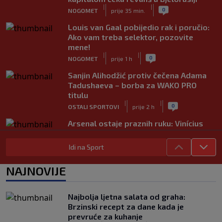
|
|
0
NOGOMET
prije 35 min.
Louis van Gaal pobijedio rak i poručio:
Ako vam treba selektor, pozovite
mene!
|
|
0
NOGOMET
prije 1 h
Sanjin Alihodžić protiv čečena Adama
Tadushaeva – borba za WAKO PRO
titulu
|
|
0
OSTALI SPORTOVI
prije 2 h
Arsenal ostaje praznih ruku: Vinícius
Júnior i Real Madrid postigli dogovor
|
|
0
NOGOMET
prije 2 h
Idi na Sport
Slavni klub potresa kriza: Kultni
NAJNOVIJE
stadion u Italiji bit će prazan na
početku sezone, navijači objavili rat
upravi
Najbolja ljetna salata od graha:
|
|
0
NOGOMET
prije 3 h
Brzinski recept za dane kada je
prevruće za kuhanje
Izvinjenje s elementima prijetnje i