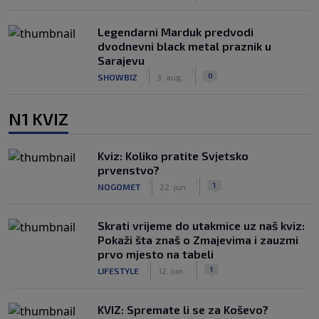
Legendarni Marduk predvodi
dvodnevni black metal praznik u
Sarajevu
|
|
0
SHOWBIZ
3. aug.
N1 KVIZ
Kviz: Koliko pratite Svjetsko
prvenstvo?
|
|
1
NOGOMET
22. jun.
Skrati vrijeme do utakmice uz naš kviz:
Pokaži šta znaš o Zmajevima i zauzmi
prvo mjesto na tabeli
|
|
1
LIFESTYLE
12. jun.
KVIZ: Spremate li se za Koševo?