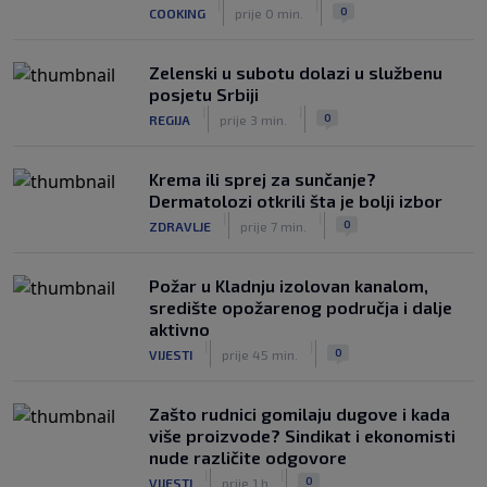
|
|
0
COOKING
prije 0 min.
„gomila slabića“ u UEFA-i
|
|
0
NOGOMET
prije 3 h
Zelenski u subotu dolazi u službenu
posjetu Srbiji
|
|
0
REGIJA
prije 3 min.
Krema ili sprej za sunčanje?
Dermatolozi otkrili šta je bolji izbor
|
|
0
ZDRAVLJE
prije 7 min.
Požar u Kladnju izolovan kanalom,
središte opožarenog područja i dalje
aktivno
|
|
0
VIJESTI
prije 45 min.
Zašto rudnici gomilaju dugove i kada
više proizvode? Sindikat i ekonomisti
nude različite odgovore
|
|
0
VIJESTI
prije 1 h