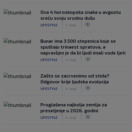
Ova 4 horoskopska znaka u avgustu
sreću svoju srodnu dušu
|
|
0
LIFESTYLE
5. aug.
Bunar imа 3.500 stepenica koje se
spuštaju trinaest spratova, a
napravljen je da bi ljudi imali vode ljeti
|
|
0
LIFESTYLE
4. aug.
Zašto se zacrvenimo od stida?
Odgovor krije ljudska evolucija
|
|
0
LIFESTYLE
4. aug.
Proglašena najbolja zemlja za
preseljenje u 2026. godini
|
|
0
LIFESTYLE
4. aug.