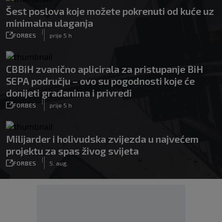
Šest poslova koje možete pokrenuti od kuće uz
minimalna ulaganja
|
FORBES
prije 5 h
CBBiH zvanično aplicirala za pristupanje BiH
SEPA području – ovo su pogodnosti koje će
donijeti građanima i privredi
|
FORBES
prije 5 h
Milijarder i holivudska zvijezda u najvećem
projektu za spas živog svijeta
|
FORBES
5. aug.