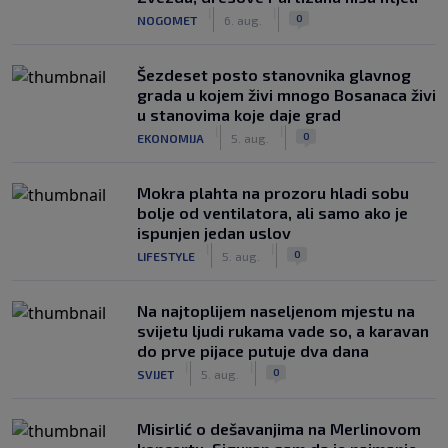
|
|
0
NOGOMET
6. aug.
Šezdeset posto stanovnika glavnog
grada u kojem živi mnogo Bosanaca živi
u stanovima koje daje grad
|
|
0
EKONOMIJA
5. aug.
Mokra plahta na prozoru hladi sobu
bolje od ventilatora, ali samo ako je
ispunjen jedan uslov
|
|
0
LIFESTYLE
5. aug.
Na najtoplijem naseljenom mjestu na
svijetu ljudi rukama vade so, a karavan
do prve pijace putuje dva dana
|
|
0
SVIJET
5. aug.
Misirlić o dešavanjima na Merlinovom