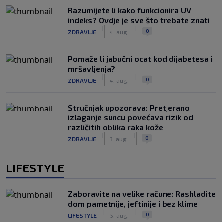
Razumijete li kako funkcionira UV
indeks? Ovdje je sve što trebate znati
|
|
0
ZDRAVLJE
4. aug.
Pomaže li jabučni ocat kod dijabetesa i
mršavljenja?
|
|
0
ZDRAVLJE
4. aug.
Stručnjak upozorava: Pretjerano
izlaganje suncu povećava rizik od
različitih oblika raka kože
|
|
0
ZDRAVLJE
3. aug.
LIFESTYLE
Zaboravite na velike račune: Rashladite
dom pametnije, jeftinije i bez klime
|
|
0
LIFESTYLE
5. aug.