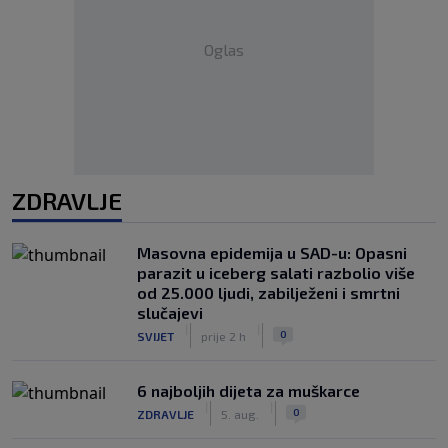
Oglas
ZDRAVLJE
Masovna epidemija u SAD-u: Opasni
parazit u iceberg salati razbolio više
od 25.000 ljudi, zabilježeni i smrtni
slučajevi
|
|
0
SVIJET
prije 2 h
6 najboljih dijeta za muškarce
|
|
0
ZDRAVLJE
5. aug.