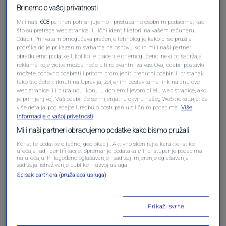
Brinemo o vašoj privatnosti
Mi i naši
603
partneri pohranjujemo i pristupamo osobnim podacima, kao
što su pretraga web stranica ili lični identifikatori, na vašem računaru .
Odabir Prihvatam omogućava praćenje tehnologije kako bi se pružila
podrška dolje prikazanim svrhama na osnovu kojih mi i naši partneri
obrađujemo podatke Ukoliko je praćenje onemogućeno, neki od sadržaja i
reklama koje vidite možda neće biti relevantni za vas. Ovaj odabir postavki
Oglas
možete ponovno odabrati i pritom promijeniti trenutni odabir ili pristanak
tako što ćete kliknuti na Upravljaj željenim postavkama link na dnu ove
web stranice [ili plutajuću ikonu u donjem lijevom dijelu web stranice, ako
je primjenjivo]. Vaš odabir će se mijenjati u okviru našeg Wеб локација. Za
više detalja, pogledajte Uredbu o postupanju s ličnim podacima.
Više
informacija o vašoj privatnosti
Mi i naši partneri obrađujemo podatke kako bismo pružali:
Koristite podatke o tačnoj geolokaciji. Aktivno skenirajte karakteristike
uređaja radi identifikacije. Spremanje podataka i/ili pristupanje podacima
na uređaju. Prilagođeno oglašavanje i sadržaj, mjerenje oglašavanja i
sadržaja, istraživanje publike i razvoj usluga.
Spisak partnera (pružalaca usluga)
Oglas
Prikaži svrhe