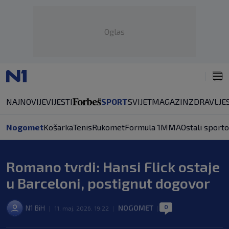
Oglas
NAJNOVIJE
VIJESTI
SPORT
SVIJET
MAGAZIN
ZDRAVLJE
Nogomet
Košarka
Tenis
Rukomet
Formula 1
MMA
Ostali sporto
Romano tvrdi: Hansi Flick ostaje
u Barceloni, postignut dogovor
0
N1 BiH
NOGOMET
|
11. maj. 2026. 19:22
|
|