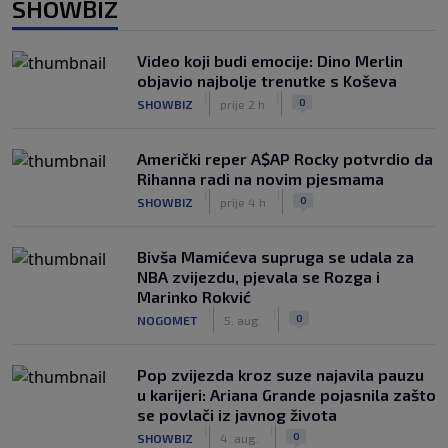
SHOWBIZ
Video koji budi emocije: Dino Merlin
objavio najbolje trenutke s Koševa
|
|
0
SHOWBIZ
prije 2 h
Američki reper A$AP Rocky potvrdio da
Rihanna radi na novim pjesmama
|
|
0
SHOWBIZ
prije 4 h
Bivša Mamićeva supruga se udala za
NBA zvijezdu, pjevala se Rozga i
Marinko Rokvić
|
|
0
NOGOMET
5. aug.
Pop zvijezda kroz suze najavila pauzu
u karijeri: Ariana Grande pojasnila zašto
se povlači iz javnog života
|
|
0
SHOWBIZ
4. aug.