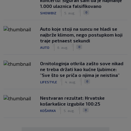
koncertu: Siguran sam da je najmanje
1.000 ulaznica falsifikovano
|
|
0
SHOWBIZ
5. aug.
Auto koje stoji na suncu ne hladi se
najbrže klimom, nego postupkom koji
traje petnaest sekundi
|
|
0
AUTO
6. aug.
Ornitologinja otkrila zašto sove nikad
ne treba držati kao kućne ljubimce:
"Sve što se priča o njima je neistina"
|
|
0
LIFESTYLE
4. aug.
Nestvaran rezultat: Hrvatske
košarkašice izgubile 100:25
|
|
0
KOŠARKA
5. aug.