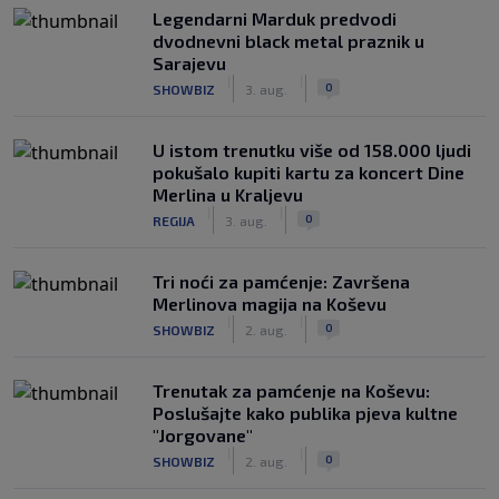
Legendarni Marduk predvodi
dvodnevni black metal praznik u
Sarajevu
|
|
0
SHOWBIZ
3. aug.
U istom trenutku više od 158.000 ljudi
pokušalo kupiti kartu za koncert Dine
Merlina u Kraljevu
|
|
0
REGIJA
3. aug.
Tri noći za pamćenje: Završena
Merlinova magija na Koševu
|
|
0
SHOWBIZ
2. aug.
Trenutak za pamćenje na Koševu:
Poslušajte kako publika pjeva kultne
"Jorgovane"
|
|
0
SHOWBIZ
2. aug.