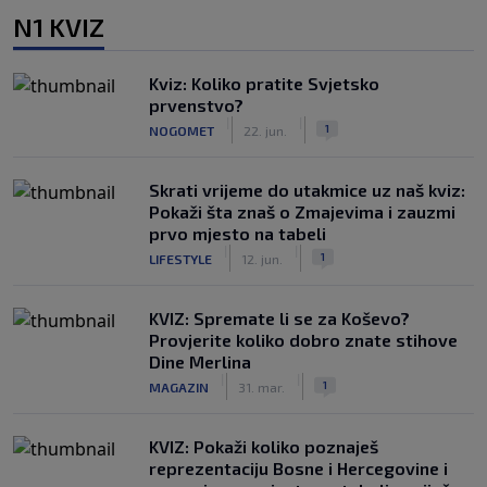
N1 KVIZ
Kviz: Koliko pratite Svjetsko
prvenstvo?
|
|
1
NOGOMET
22. jun.
Skrati vrijeme do utakmice uz naš kviz:
Pokaži šta znaš o Zmajevima i zauzmi
prvo mjesto na tabeli
|
|
1
LIFESTYLE
12. jun.
KVIZ: Spremate li se za Koševo?
Provjerite koliko dobro znate stihove
Dine Merlina
|
|
1
MAGAZIN
31. mar.
KVIZ: Pokaži koliko poznaješ
reprezentaciju Bosne i Hercegovine i