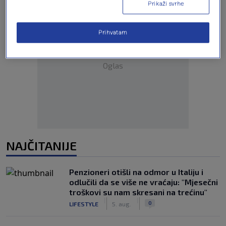
Prikaži svrhe
Prihvatam
Oglas
NAJČITANIJE
Penzioneri otišli na odmor u Italiju i
odlučili da se više ne vraćaju: "Mjesečni
troškovi su nam skresani na trećinu"
|
|
0
LIFESTYLE
5. aug.