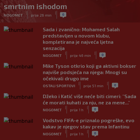
smrtnim ishodom
|
|
0
NOGOMET
prije 26 min
Sada i zvanično: Mohamed Salah
predstavljen u novom klubu,
kompletirana je najveća ljetna
senzacija
|
|
0
NOGOMET
prije 46 min
Mike Tyson otkrio koji ga aktivni bokser
najviše podsjeća na njega: Mnogi su
očekivali drugo ime
|
|
0
OSTALI SPORTOVI
prije 51 min
Džeko i Katić više neće biti cimeri: "Sada
će morati kuhati za nju, ne za mene..."
|
|
0
NOGOMET
prije 1 h
Vodstvo FIFA-e priznalo pogreške, evo
kakav je njegov stav prema Infantinu
|
|
0
NOGOMET
prije 1 h