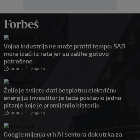
Vojna industrija ne može pratiti tempo: SAD
mora izaći iz rata jer su zalihe gotovo
potrošene
|
FORBES
prije 7 h
Želio je svijetu dati besplatnu električnu
energiju: Investitor je tada postavio jedno
pitanje koje je promijenilo historiju
|
FORBES
prije 7 h
Google mijenja vrh AI sektora dok utrka za