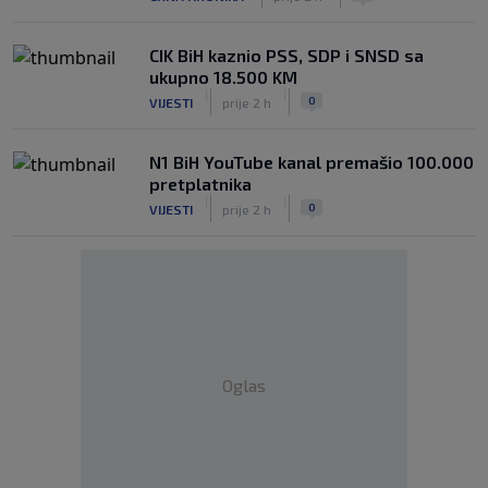
CIK BiH kaznio PSS, SDP i SNSD sa
ukupno 18.500 KM
|
|
0
VIJESTI
prije 2 h
N1 BiH YouTube kanal premašio 100.000
pretplatnika
|
|
0
VIJESTI
prije 2 h
Oglas