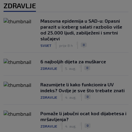
ZDRAVLJE
Masovna epidemija u SAD-u: Opasni
parazit u iceberg salati razbolio više
od 25.000 ljudi, zabilježeni i smrtni
slučajevi
|
|
0
SVIJET
prije 8 h
6 najboljih dijeta za muškarce
|
|
0
ZDRAVLJE
5. aug.
Razumijete li kako funkcionira UV
indeks? Ovdje je sve što trebate znati
|
|
0
ZDRAVLJE
4. aug.
Pomaže li jabučni ocat kod dijabetesa i
mršavljenja?
|
|
0
ZDRAVLJE
4. aug.