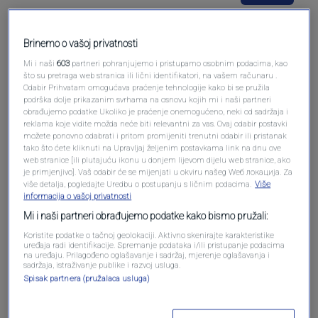
Brinemo o vašoj privatnosti
Mi i naši
603
partneri pohranjujemo i pristupamo osobnim podacima, kao
Pošalji komentar
što su pretraga web stranica ili lični identifikatori, na vašem računaru .
Odabir Prihvatam omogućava praćenje tehnologije kako bi se pružila
podrška dolje prikazanim svrhama na osnovu kojih mi i naši partneri
obrađujemo podatke Ukoliko je praćenje onemogućeno, neki od sadržaja i
reklama koje vidite možda neće biti relevantni za vas. Ovaj odabir postavki
možete ponovno odabrati i pritom promijeniti trenutni odabir ili pristanak
tako što ćete kliknuti na Upravljaj željenim postavkama link na dnu ove
web stranice [ili plutajuću ikonu u donjem lijevom dijelu web stranice, ako
je primjenjivo]. Vaš odabir će se mijenjati u okviru našeg Wеб локација. Za
više detalja, pogledajte Uredbu o postupanju s ličnim podacima.
Više
informacija o vašoj privatnosti
Mi i naši partneri obrađujemo podatke kako bismo pružali:
Oglas
Koristite podatke o tačnoj geolokaciji. Aktivno skenirajte karakteristike
uređaja radi identifikacije. Spremanje podataka i/ili pristupanje podacima
na uređaju. Prilagođeno oglašavanje i sadržaj, mjerenje oglašavanja i
sadržaja, istraživanje publike i razvoj usluga.
Spisak partnera (pružalaca usluga)