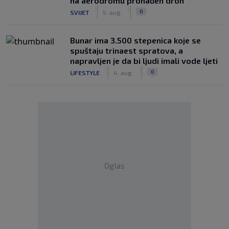
na aerodromu pronađen dron
|
|
0
SVIJET
5. aug.
Bunar imа 3.500 stepenica koje se
spuštaju trinaest spratova, a
napravljen je da bi ljudi imali vode ljeti
|
|
0
LIFESTYLE
4. aug.
Oglas