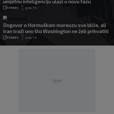
umjetnu inteligenciju ulazi u novu fazu
|
FORBES
prije 7 h
Dogovor o Hormuškom moreuzu sve bliže, ali
Iran traži ono što Washington ne želi prihvatiti
|
FORBES
prije 7 h
Oglas