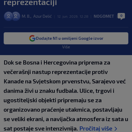
reprezentaciji
0
,
M. B.
Azur Delić
NOGOMET
|
12. jun. 2026. 12:28
|
|
Dodajte N1 u omiljeni Google izvor
Više
Dok se Bosna i Hercegovina priprema za
večerašnji nastup reprezentacije protiv
Kanade na Svjetskom prvenstvu, Sarajevo već
danima živi u znaku fudbala. Ulice, trgovi i
ugostiteljski objekti pripremaju se za
organizovano praćenje utakmica, postavljaju
se veliki ekrani, a navijačka atmosfera iz sata u
sat postaje sve intenzivnija.
Pročitaj više