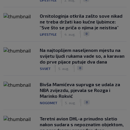
Ornitologinja otkrila zašto sove nikad
ne treba držati kao kućne ljubimce:
"Sve što se priča o njima je neistina"
|
|
0
LIFESTYLE
4. aug.
Na najtoplijem naseljenom mjestu na
svijetu ljudi rukama vade so, a karavan
do prve pijace putuje dva dana
|
|
0
SVIJET
5. aug.
Bivša Mamićeva supruga se udala za
NBA zvijezdu, pjevala se Rozga i
Marinko Rokvić
|
|
0
NOGOMET
5. aug.
Teretni avion DHL-a prinudno sletio
nakon sudara s nepoznatim objektom,