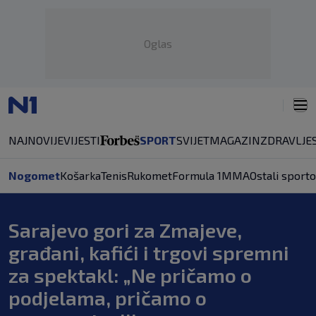
Oglas
NAJNOVIJE
VIJESTI
SPORT
SVIJET
MAGAZIN
ZDRAVLJE
Nogomet
Košarka
Tenis
Rukomet
Formula 1
MMA
Ostali sporto
Sarajevo gori za Zmajeve,
građani, kafići i trgovi spremni
za spektakl: „Ne pričamo o
podjelama, pričamo o