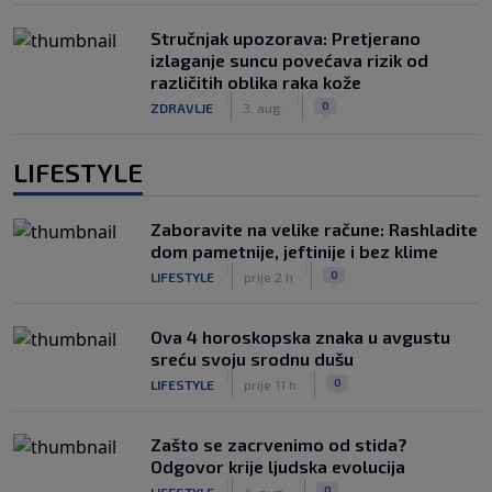
Stručnjak upozorava: Pretjerano
izlaganje suncu povećava rizik od
različitih oblika raka kože
|
|
0
ZDRAVLJE
3. aug.
LIFESTYLE
Zaboravite na velike račune: Rashladite
dom pametnije, jeftinije i bez klime
|
|
0
LIFESTYLE
prije 2 h
Ova 4 horoskopska znaka u avgustu
sreću svoju srodnu dušu
|
|
0
LIFESTYLE
prije 11 h
Zašto se zacrvenimo od stida?
Odgovor krije ljudska evolucija
|
|
0
LIFESTYLE
4. aug.