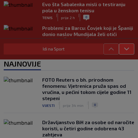
Evo šta Sabalenka misli o testiranju
pola u ženskom tenisu
|
|
0
TENIS
prije 2 h
Problemi za Barcu: Čovjek koji je Španiji
donio naslov Mundijala želi otići
|
|
0
NOGOMET
prije 2 h
Idi na Sport
Željezničar bez sedmorice stranaca i
nekoliko važnih igrača protiv BSK-a:
NAJNOVIJE
Klub objasnio zbog čega nisu
registrovani
|
|
0
NOGOMET
prije 3 h
FOTO Reuters o bh. prirodnom
fenomenu: Vjetrenica pruža spas od
Samed Baždar ima novi klub! Igrat će
vrućina, u pećini tokom cijele godine 11
Evropu, na dresu zadužio "devetku"
stepeni
|
|
0
NOGOMET
prije 3 h
|
|
0
VIJESTI
prije 34 min
Državljanstvo BiH za osobe od naročite
koristi, u četiri godine odobrena 43
zahtjeva