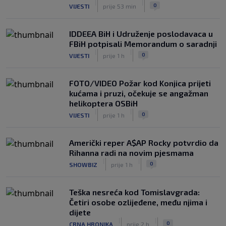
|
|
0
VIJESTI
prije 53 min
IDDEEA BiH i Udruženje poslodavaca u
FBiH potpisali Memorandum o saradnji
|
|
0
VIJESTI
prije 1 h
FOTO/VIDEO Požar kod Konjica prijeti
kućama i pruzi, očekuje se angažman
helikoptera OSBiH
|
|
0
VIJESTI
prije 1 h
Američki reper A$AP Rocky potvrdio da
Rihanna radi na novim pjesmama
|
|
0
SHOWBIZ
prije 1 h
Teška nesreća kod Tomislavgrada:
Četiri osobe ozlijeđene, među njima i
dijete
|
|
0
CRNA HRONIKA
prije 2 h