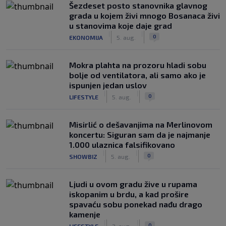
Šezdeset posto stanovnika glavnog
grada u kojem živi mnogo Bosanaca živi
u stanovima koje daje grad
|
|
0
EKONOMIJA
5. aug.
Mokra plahta na prozoru hladi sobu
bolje od ventilatora, ali samo ako je
ispunjen jedan uslov
|
|
0
LIFESTYLE
5. aug.
Misirlić o dešavanjima na Merlinovom
koncertu: Siguran sam da je najmanje
1.000 ulaznica falsifikovano
|
|
0
SHOWBIZ
5. aug.
Ljudi u ovom gradu žive u rupama
iskopanim u brdu, a kad prošire
spavaću sobu ponekad nađu drago
kamenje
|
|
0
LIFESTYLE
2. aug.