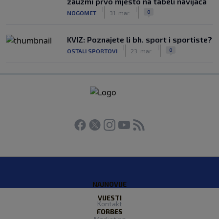
zauzmi prvo mjesto na tabeli navijača
|
|
0
NOGOMET
31. mar.
KVIZ: Poznajete li bh. sport i sportiste?
|
|
0
OSTALI SPORTOVI
23. mar.
NAJNOVIJE
VIJESTI
Kontakt
FORBES
O nama