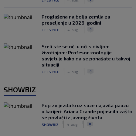
Proglašena najbolja zemlja za
preseljenje u 2026. godini
|
|
0
LIFESTYLE
4. aug.
Sreli ste se oči u oči s divljom
životinjom: Profesor zoologije
savjetuje kako da se ponašate u takvoj
situaciji
|
|
0
LIFESTYLE
4. aug.
SHOWBIZ
Pop zvijezda kroz suze najavila pauzu
u karijeri: Ariana Grande pojasnila zašto
se povlači iz javnog života
|
|
0
SHOWBIZ
4. aug.