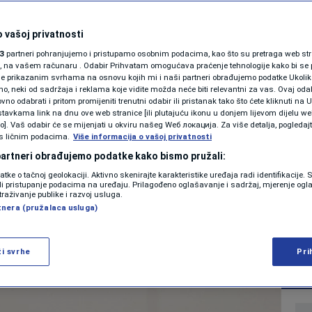
 preokreta srušilo
SHOWBIZ
KOLUMNE
 vašoj privatnosti
 ga ka drugoj ligi,
3
partneri pohranjujemo i pristupamo osobnim podacima, kao što su pretraga web stran
ori, na vašem računaru . Odabir Prihvatam omogućava praćenje tehnologije kako bi se 
injski zagorčao
je prikazanim svrhama na osnovu kojih mi i naši partneri obrađujemo podatke Ukoliko
 neki od sadržaja i reklama koje vidite možda neće biti relevantni za vas. Ovaj odab
PODCAST
(VIDEO)
no odabrati i pritom promijeniti trenutni odabir ili pristanak tako što ćete kliknuti na U
tavkama link na dnu ove web stranice [ili plutajuću ikonu u donjem lijevom dijelu we
N1 SPECIJAL
vo]. Vaš odabir će se mijenjati u okviru našeg Wеб локација. Za više detalja, pogledaj
s ličnim podacima.
Više informacija o vašoj privatnosti
0
NOGOMET
komentara
FENOMENI
|
|
 partneri obrađujemo podatke kako bismo pružali:
datke o tačnoj geolokaciji. Aktivno skenirajte karakteristike uređaja radi identifikacije.
NEISTRAŽENO
ili pristupanje podacima na uređaju. Prilagođeno oglašavanje i sadržaj, mjerenje ogl
traživanje publike i razvoj usluga.
Više
tnera (pružalaca usluga)
VIRALNO
FOTO
ži svrhe
Pri
PROMO
VIDEO