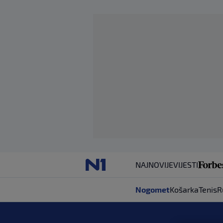
NAJNOVIJE
VIJESTI
Nogomet
Košarka
Tenis
R