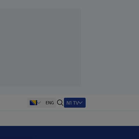
N1 TV
ENG