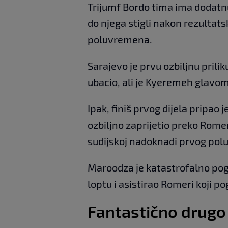
Trijumf Bordo tima ima dodatnu
do njega stigli nakon rezultat
poluvremena.
Sarajevo je prvu ozbiljnu prilik
ubacio, ali je Kyeremeh glavom 
Ipak, finiš prvog dijela pripao
ozbiljno zaprijetio preko Romere
sudijskoj nadoknadi prvog po
Maroodza je katastrofalno pogri
loptu i asistirao Romeri koji po
Fantastično drugo