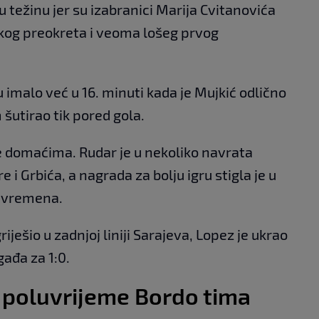
 težinu jer su izabranici Marija Cvitanovića
skog preokreta i veoma lošeg prvog
u imalo već u 16. minuti kada je Mujkić odlično
šutirao tik pored gola.
 je domaćima. Rudar je u nekoliko navrata
 i Grbića, a nagrada za bolju igru stigla je u
luvremena.
ješio u zadnjoj liniji Sarajeva, Lopez je ukrao
gađa za 1:0.
 poluvrijeme Bordo tima