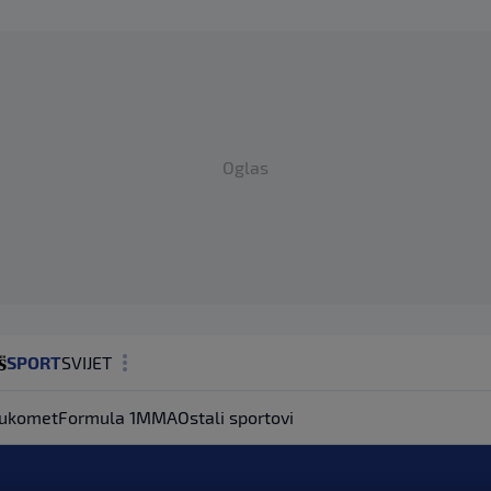
Oglas
SPORT
SVIJET
MAGAZIN
ukomet
Formula 1
MMA
Ostali sportovi
ZDRAVLJE