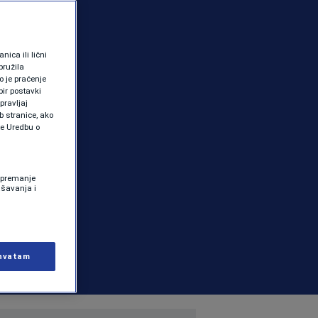
ica ili lični
pružila
 je praćenje
ir postavki
pravljaj
b stranice, ako
te Uredbu o
 Spremanje
ašavanja i
hvatam