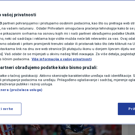
a: Veznjak Atletica
SHOWBIZ
KOLUMNE
 vašoj privatnosti
ijal
3
partneri pohranjujemo i pristupamo osobnim podacima, kao što su pretraga web stran
ori, na vašem računaru . Odabir Prihvatam omogućava praćenje tehnologije kako bi se 
je prikazanim svrhama na osnovu kojih mi i naši partneri obrađujemo podatke Ukoliko
0
NOGOMET
komentara
|
|
 neki od sadržaja i reklama koje vidite možda neće biti relevantni za vas. Ovaj odab
PODCAST
no odabrati i pritom promijeniti trenutni odabir ili pristanak tako što ćete kliknuti na U
tavkama link na dnu ove web stranice [ili plutajuću ikonu u donjem lijevom dijelu we
N1 SPECIJAL
vo]. Vaš odabir će se mijenjati u okviru našeg Wеб локација. Za više detalja, pogledaj
s ličnim podacima.
Više
Više informacija o vašoj privatnosti
FENOMENI
 partneri obrađujemo podatke kako bismo pružali:
datke o tačnoj geolokaciji. Aktivno skenirajte karakteristike uređaja radi identifikacije.
NEISTRAŽENO
ili pristupanje podacima na uređaju. Prilagođeno oglašavanje i sadržaj, mjerenje ogl
traživanje publike i razvoj usluga.
tnera (pružalaca usluga)
VIRALNO
FOTO
ži svrhe
Pri
PROMO
VIDEO