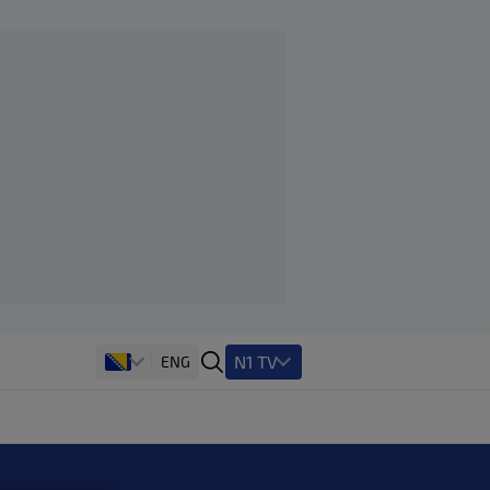
N1 TV
ENG