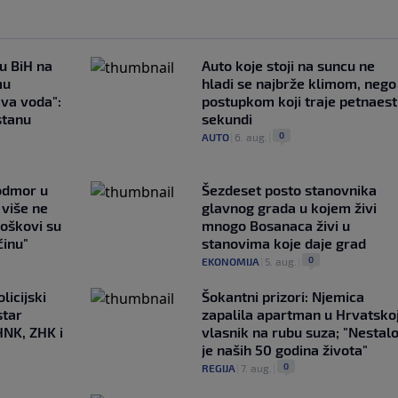
 u BiH na
Auto koje stoji na suncu ne
mu
hladi se najbrže klimom, nego
ava voda":
postupkom koji traje petnaest
stanu
sekundi
0
AUTO
|
6. aug.
|
 odmor u
Šezdeset posto stanovnika
e više ne
glavnog grada u kojem živi
roškovi su
mnogo Bosanaca živi u
ćinu"
stanovima koje daje grad
0
EKONOMIJA
|
5. aug.
|
licijski
Šokantni prizori: Njemica
star
zapalila apartman u Hrvatskoj
HNK, ZHK i
vlasnik na rubu suza; "Nestal
je naših 50 godina života"
0
REGIJA
|
7. aug.
|