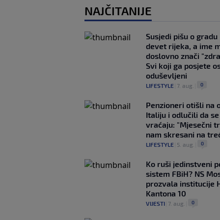
NAJČITANIJE
Susjedi pišu o gradu
devet rijeka, a ime 
doslovno znači "zdr
Svi koji ga posjete o
oduševljeni
0
LIFESTYLE
|
7. aug.
|
Penzioneri otišli na
Italiju i odlučili da s
vraćaju: "Mjesečni t
nam skresani na tre
0
LIFESTYLE
|
5. aug.
|
Ko ruši jedinstveni po
sistem FBiH? NS Mo
prozvala institucije 
Kantona 10
0
VIJESTI
|
7. aug.
|