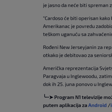
je jasno da neće biti spreman 
“Cardoso će biti operisan kako
Amerikanac je povredu zadobio 
teškom uganuću sa zahvaćenim 
Rođeni New Jerseyjanin za rep
otkako je debitovao za seniors
Američka reprezentacija Svjets
Paragvaja u Inglewoodu, zatim ć
dok ih 25. juna ponovo u Ingle
╰┈➤ Program N1 televizije mo
putem aplikacija za
Android
/