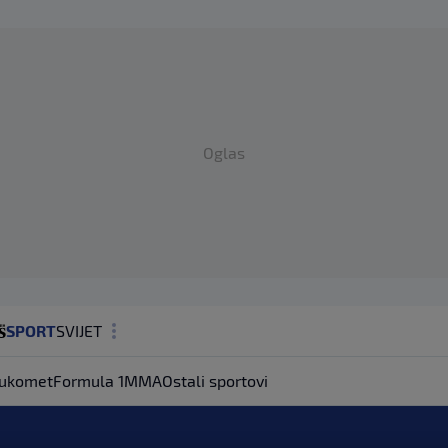
Oglas
SPORT
SVIJET
MAGAZIN
ukomet
Formula 1
MMA
Ostali sportovi
ZDRAVLJE