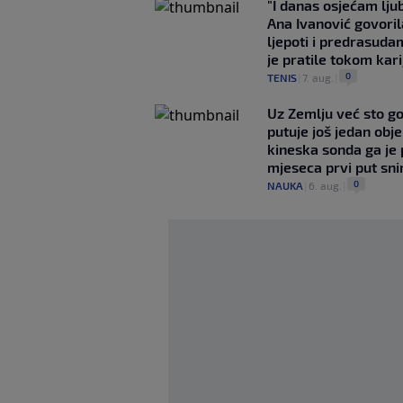
"I danas osjećam lj
Ana Ivanović govoril
ljepoti i predrasuda
je pratile tokom kari
0
TENIS
|
7. aug.
|
Uz Zemlju već sto g
putuje još jedan obje
kineska sonda ga je
mjeseca prvi put snim
0
NAUKA
|
6. aug.
|