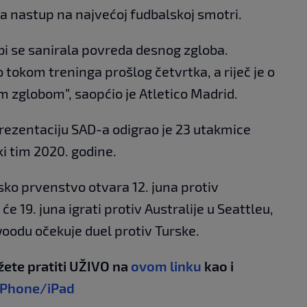
za nastup na najvećoj fudbalskoj smotri.
 bi se sanirala povreda desnog zgloba.
tokom treninga prošlog četvrtka, a riječ je o
zglobom”, saopćio je Atletico Madrid.
rezentaciju SAD-a odigrao je 23 utakmice
ki tim 2020. godine.
ko prvenstvo otvara 12. juna protiv
e 19. juna igrati protiv Australije u Seattleu,
woodu očekuje duel protiv Turske.
žete pratiti UŽIVO na
ovom linku
kao i
iPhone/iPad