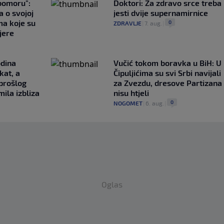
ubomoru":
Doktori: Za zdravo srce treba
a o svojoj
jesti dvije supernamirnice
ma koje su
0
ZDRAVLJE
|
7. aug.
|
jere
odina
Vučić tokom boravka u BiH: U
kat, a
Čipuljićima su svi Srbi navijali
 prošlog
za Zvezdu, dresove Partizana
ila izbliza
nisu htjeli
0
NOGOMET
|
6. aug.
|
Oglas