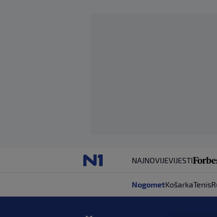
NAJNOVIJE
VIJESTI
Nogomet
Košarka
Tenis
R