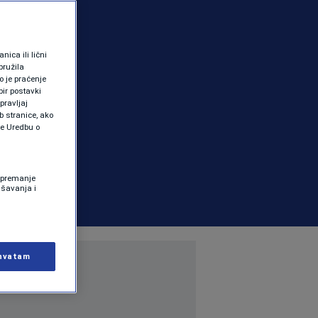
ica ili lični
pružila
 je praćenje
ir postavki
pravljaj
b stranice, ako
te Uredbu o
 Spremanje
ašavanja i
hvatam