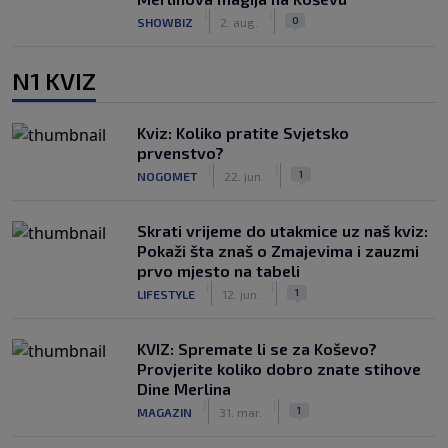
|
|
0
SHOWBIZ
2. aug.
N1 KVIZ
Kviz: Koliko pratite Svjetsko
prvenstvo?
|
|
1
NOGOMET
22. jun.
Skrati vrijeme do utakmice uz naš kviz:
Pokaži šta znaš o Zmajevima i zauzmi
prvo mjesto na tabeli
|
|
1
LIFESTYLE
12. jun.
KVIZ: Spremate li se za Koševo?
Provjerite koliko dobro znate stihove
Dine Merlina
|
|
1
MAGAZIN
31. mar.