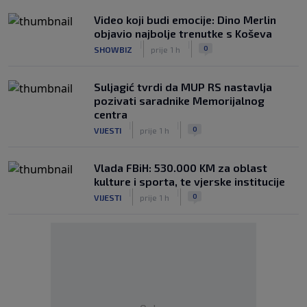
Video koji budi emocije: Dino Merlin
objavio najbolje trenutke s Koševa
|
|
0
SHOWBIZ
prije 1 h
Suljagić tvrdi da MUP RS nastavlja
pozivati saradnike Memorijalnog
centra
|
|
0
VIJESTI
prije 1 h
Vlada FBiH: 530.000 KM za oblast
kulture i sporta, te vjerske institucije
|
|
0
VIJESTI
prije 1 h