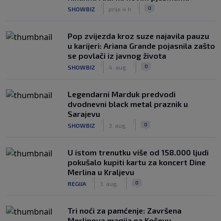
|
|
0
SHOWBIZ
prije 4 h
Pop zvijezda kroz suze najavila pauzu
u karijeri: Ariana Grande pojasnila zašto
se povlači iz javnog života
|
|
0
SHOWBIZ
4. aug.
Legendarni Marduk predvodi
dvodnevni black metal praznik u
Sarajevu
|
|
0
SHOWBIZ
3. aug.
U istom trenutku više od 158.000 ljudi
pokušalo kupiti kartu za koncert Dine
Merlina u Kraljevu
|
|
0
REGIJA
3. aug.
Tri noći za pamćenje: Završena
Merlinova magija na Koševu