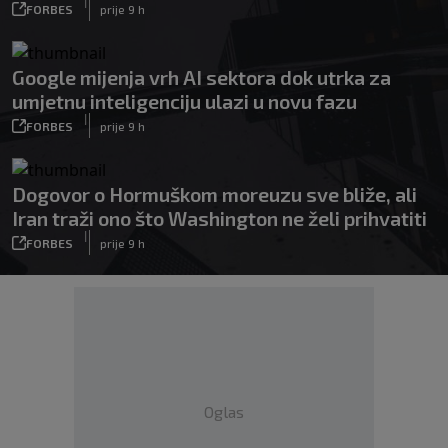
|
FORBES
prije 9 h
Google mijenja vrh AI sektora dok utrka za
umjetnu inteligenciju ulazi u novu fazu
|
FORBES
prije 9 h
Dogovor o Hormuškom moreuzu sve bliže, ali
Iran traži ono što Washington ne želi prihvatiti
|
FORBES
prije 9 h
Oglas