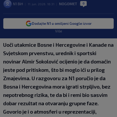
0
N1 BiH
NOGOMET
|
11. jun. 2026. 18:31
|
|
Dodajte N1 u omiljeni Google izvor
Više
Uoči utakmice Bosne i Hercegovine i Kanade na
Svjetskom prvenstvu, urednik i sportski
novinar Almir Sokolović ocijenio je da domaćin
jeste pod pritiskom, što bi moglo ići u prilog
Zmajevima. U razgovoru za N1 poručio je da
Bosna i Hercegovina mora igrati strpljivo, bez
nepotrebnog rizika, te da bi i remi bio sasvim
dobar rezultat na otvaranju grupne faze.
Govorio je i o atmosferi u reprezentaciji,