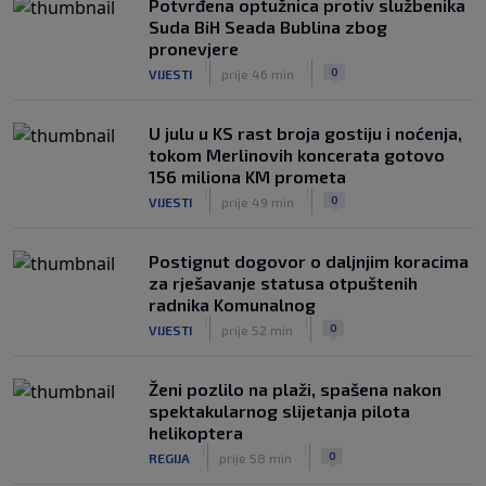
Potvrđena optužnica protiv službenika
Suda BiH Seada Bublina zbog
pronevjere
|
|
0
VIJESTI
prije 46 min
U julu u KS rast broja gostiju i noćenja,
tokom Merlinovih koncerata gotovo
156 miliona KM prometa
|
|
0
VIJESTI
prije 49 min
Postignut dogovor o daljnjim koracima
za rješavanje statusa otpuštenih
radnika Komunalnog
|
|
0
VIJESTI
prije 52 min
Ženi pozlilo na plaži, spašena nakon
spektakularnog slijetanja pilota
helikoptera
|
|
0
REGIJA
prije 58 min