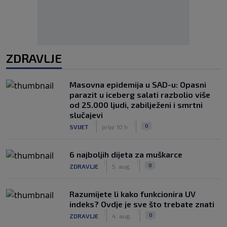
ZDRAVLJE
Masovna epidemija u SAD-u: Opasni
parazit u iceberg salati razbolio više
od 25.000 ljudi, zabilježeni i smrtni
slučajevi
|
|
0
SVIJET
prije 10 h
6 najboljih dijeta za muškarce
|
|
0
ZDRAVLJE
5. aug.
Razumijete li kako funkcionira UV
indeks? Ovdje je sve što trebate znati
|
|
0
ZDRAVLJE
4. aug.