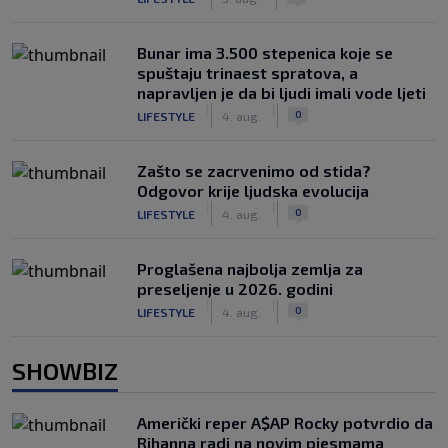
Bunar imа 3.500 stepenica koje se
spuštaju trinaest spratova, a
napravljen je da bi ljudi imali vode ljeti
|
|
0
LIFESTYLE
4. aug.
Zašto se zacrvenimo od stida?
Odgovor krije ljudska evolucija
|
|
0
LIFESTYLE
4. aug.
Proglašena najbolja zemlja za
preseljenje u 2026. godini
|
|
0
LIFESTYLE
4. aug.
SHOWBIZ
Američki reper A$AP Rocky potvrdio da
Rihanna radi na novim pjesmama