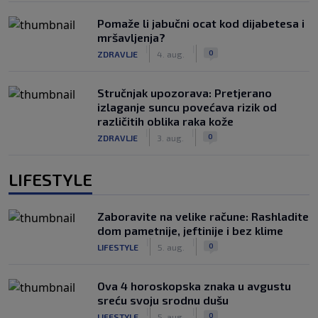
Pomaže li jabučni ocat kod dijabetesa i
mršavljenja?
|
|
0
ZDRAVLJE
4. aug.
Stručnjak upozorava: Pretjerano
izlaganje suncu povećava rizik od
različitih oblika raka kože
|
|
0
ZDRAVLJE
3. aug.
LIFESTYLE
Zaboravite na velike račune: Rashladite
dom pametnije, jeftinije i bez klime
|
|
0
LIFESTYLE
5. aug.
Ova 4 horoskopska znaka u avgustu
sreću svoju srodnu dušu
|
|
0
LIFESTYLE
5. aug.