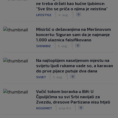
ne treba držati kao kućne ljubimce:
"Sve što se priča o njima je neistina"
|
|
0
LIFESTYLE
4. aug.
Misirlić o dešavanjima na Merlinovom
koncertu: Siguran sam da je najmanje
1.000 ulaznica falsifikovano
|
|
0
SHOWBIZ
5. aug.
Na najtoplijem naseljenom mjestu na
svijetu ljudi rukama vade so, a karavan
do prve pijace putuje dva dana
|
|
0
SVIJET
5. aug.
Vučić tokom boravka u BiH: U
Čipuljićima su svi Srbi navijali za
Zvezdu, dresove Partizana nisu htjeli
|
|
0
NOGOMET
prije 8 h