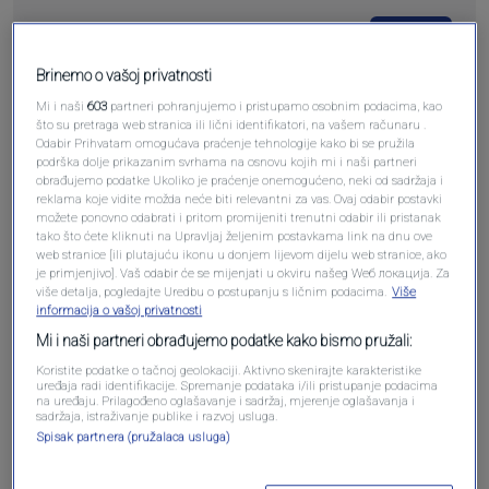
Pošalji
Brinemo o vašoj privatnosti
Mi i naši
603
partneri pohranjujemo i pristupamo osobnim podacima, kao
što su pretraga web stranica ili lični identifikatori, na vašem računaru .
Odabir Prihvatam omogućava praćenje tehnologije kako bi se pružila
podrška dolje prikazanim svrhama na osnovu kojih mi i naši partneri
Pošalji komentar
obrađujemo podatke Ukoliko je praćenje onemogućeno, neki od sadržaja i
reklama koje vidite možda neće biti relevantni za vas. Ovaj odabir postavki
možete ponovno odabrati i pritom promijeniti trenutni odabir ili pristanak
tako što ćete kliknuti na Upravljaj željenim postavkama link na dnu ove
web stranice [ili plutajuću ikonu u donjem lijevom dijelu web stranice, ako
je primjenjivo]. Vaš odabir će se mijenjati u okviru našeg Wеб локација. Za
više detalja, pogledajte Uredbu o postupanju s ličnim podacima.
Više
informacija o vašoj privatnosti
Mi i naši partneri obrađujemo podatke kako bismo pružali:
Koristite podatke o tačnoj geolokaciji. Aktivno skenirajte karakteristike
uređaja radi identifikacije. Spremanje podataka i/ili pristupanje podacima
na uređaju. Prilagođeno oglašavanje i sadržaj, mjerenje oglašavanja i
Oglas
sadržaja, istraživanje publike i razvoj usluga.
Spisak partnera (pružalaca usluga)