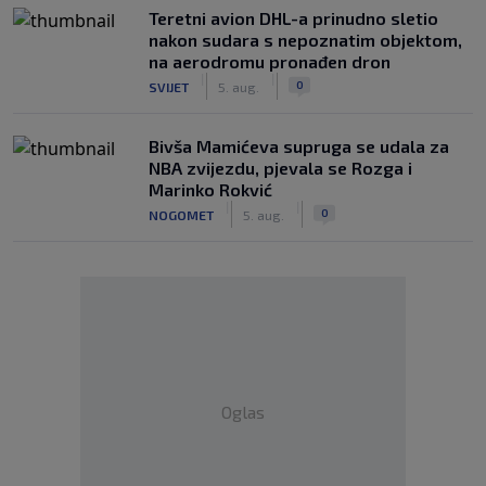
Teretni avion DHL-a prinudno sletio
nakon sudara s nepoznatim objektom,
na aerodromu pronađen dron
|
|
0
SVIJET
5. aug.
Bivša Mamićeva supruga se udala za
NBA zvijezdu, pjevala se Rozga i
Marinko Rokvić
|
|
0
NOGOMET
5. aug.
Oglas