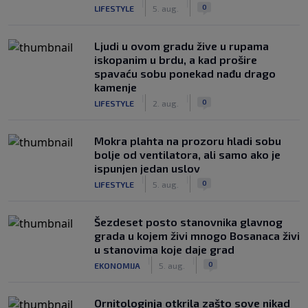
|
|
0
LIFESTYLE
5. aug.
Ljudi u ovom gradu žive u rupama
iskopanim u brdu, a kad prošire
spavaću sobu ponekad nađu drago
kamenje
|
|
0
LIFESTYLE
2. aug.
Mokra plahta na prozoru hladi sobu
bolje od ventilatora, ali samo ako je
ispunjen jedan uslov
|
|
0
LIFESTYLE
5. aug.
Šezdeset posto stanovnika glavnog
grada u kojem živi mnogo Bosanaca živi
u stanovima koje daje grad
|
|
0
EKONOMIJA
5. aug.
Ornitologinja otkrila zašto sove nikad