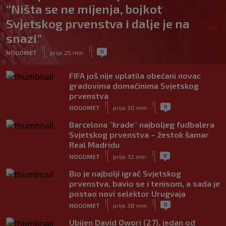
"Ništa se ne mijenja, bojkot
Svjetskog prvenstva i dalje je na
snazi"
|
|
0
NOGOMET
prije 25 min
FIFA još nije uplatila obećani novac
gradovima domaćinima Svjetskog
prvenstva
|
|
0
NOGOMET
prije 30 min
Barcelona "krade" najboljeg fudbalera
Svjetskog prvenstva – žestok šamar
Real Madridu
|
|
0
NOGOMET
prije 32 min
Bio je najbolji igrač Svjetskog
prvenstva, bavio se i tenisom, a sada je
postao novi selektor Urugvaja
|
|
0
NOGOMET
prije 38 min
Ubijen David Owori (27), jedan od