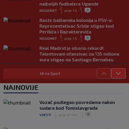
najboljih fudbalera Ugande
|
|
0
NOGOMET
prije 1 h
Raste balkanska kolonija u PSV-u:
Reprezentativac Srbije stigao kod
Perišića i Bajraktarevića
|
|
0
NOGOMET
prije 1 h
Real Madrid je oborio rekord!
Talentovani ofanzivac za 135 miliona
eura stigao na Santiago Bernabeu
|
|
0
NOGOMET
prije 1 h
Idi na Sport
Argentinci će jedan trijumf sa
ovogodišnjeg Mundijala obilježavati
NAJNOVIJE
kao nacionalni praznik
|
|
0
NOGOMET
prije 2 h
Vozač podlegao povredama nakon
Tragedija u Brazilu nakon ilegalnih
sudara kod Tomislavgrada
utrka: Talentovani fudbaler Sao Paula
|
|
0
VIJESTI
prije 41 min
učestvovao u nesreći sa smrtnim
ishodom
|
|
0
NOGOMET
prije 2 h