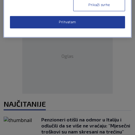
Prikaži svrhe
Prihvatam
Oglas
NAJČITANIJE
Penzioneri otišli na odmor u Italiju i
odlučili da se više ne vraćaju: "Mjesečni
troškovi su nam skresani na trećinu"