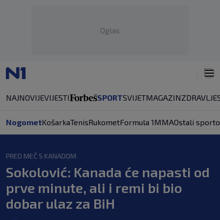
Oglas
NAJNOVIJE
VIJESTI
SPORT
SVIJET
MAGAZIN
ZDRAVLJE
Nogomet
Košarka
Tenis
Rukomet
Formula 1
MMA
Ostali sporto
PRED MEČ S KANADOM
Sokolović: Kanada će napasti od
prve minute, ali i remi bi bio
dobar ulaz za BiH