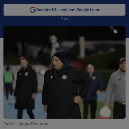
Dodajte N1 u omiljeni Google izvor
Više
FENA
/
Mateo Marinović