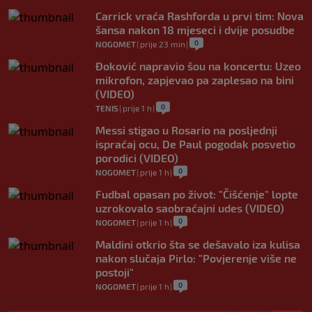
Carrick vraća Rashforda u prvi tim: Nova
šansa nakon 18 mjeseci i dvije posudbe
0
NOGOMET
|
prije 23 min
|
Đoković napravio šou na koncertu: Uzeo
mikrofon, zapjevao pa zaplesao na bini
(VIDEO)
0
TENIS
|
prije 1 h
|
Messi stigao u Rosario na posljednji
ispraćaj ocu, De Paul pogodak posvetio
porodici (VIDEO)
0
NOGOMET
|
prije 1 h
|
Fudbal opasan po život: "Čišćenje" lopte
uzrokovalo saobraćajni udes (VIDEO)
0
NOGOMET
|
prije 1 h
|
Maldini otkrio šta se dešavalo iza kulisa
nakon slučaja Pirlo: "Povjerenje više ne
postoji"
0
NOGOMET
|
prije 1 h
|
FIFA stala u odbranu Infantina: "U toku je