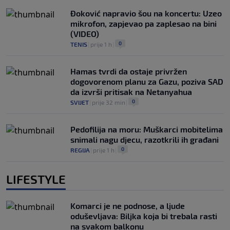
Đoković napravio šou na koncertu: Uzeo
mikrofon, zapjevao pa zaplesao na bini
(VIDEO)
0
TENIS
|
prije 1 h
|
Hamas tvrdi da ostaje privržen
dogovorenom planu za Gazu, poziva SAD
da izvrši pritisak na Netanyahua
0
SVIJET
|
prije 32 min
|
Pedofilija na moru: Muškarci mobitelima
snimali nagu djecu, razotkrili ih građani
0
REGIJA
|
prije 1 h
|
LIFESTYLE
Komarci je ne podnose, a ljude
oduševljava: Biljka koja bi trebala rasti
na svakom balkonu