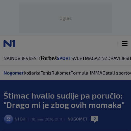
Oglas
NAJNOVIJE
VIJESTI
SPORT
SVIJET
MAGAZIN
ZDRAVLJE
S
Nogomet
Košarka
Tenis
Rukomet
Formula 1
MMA
Ostali sporto
Štimac hvalio sudije pa poručio:
"Drago mi je zbog ovih momaka"
0
N1 BiH
NOGOMET
|
18. mar. 2026. 21:11
|
|