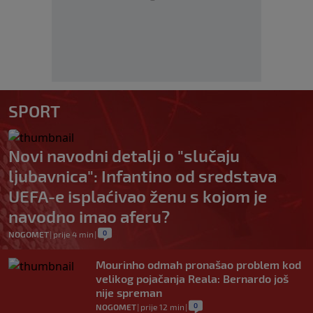
SPORT
Novi navodni detalji o "slučaju
ljubavnica": Infantino od sredstava
UEFA-e isplaćivao ženu s kojom je
navodno imao aferu?
0
NOGOMET
|
prije 4 min
|
Mourinho odmah pronašao problem kod
velikog pojačanja Reala: Bernardo još
nije spreman
0
NOGOMET
|
prije 12 min
|