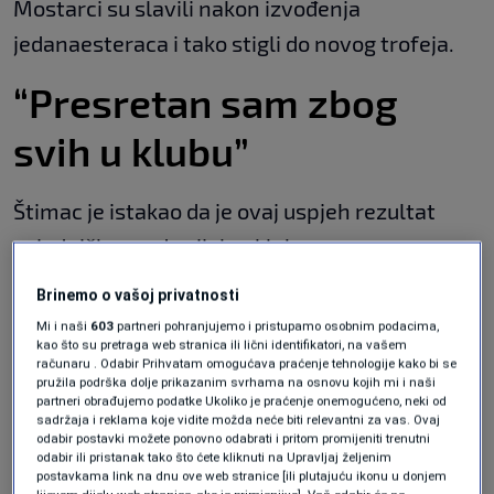
Mostarci su slavili nakon izvođenja
jedanaesteraca i tako stigli do novog trofeja.
“Presretan sam zbog
svih u klubu”
Štimac je istakao da je ovaj uspjeh rezultat
zajedničkog rada cijelog kluba.
"Presretan sam, prvenstveno zbog navijača,
Brinemo o vašoj privatnosti
Mi i naši
603
partneri pohranjujemo i pristupamo osobnim podacima,
igrača - njihovih obitelji i kluba. Ja sam
kao što su pretraga web stranica ili lični identifikatori, na vašem
računaru . Odabir Prihvatam omogućava praćenje tehnologije kako bi se
najmanje bitan u cijeloj ovoj priči."
pružila podrška dolje prikazanim svrhama na osnovu kojih mi i naši
partneri obrađujemo podatke Ukoliko je praćenje onemogućeno, neki od
Respekt prema Sarajevu
sadržaja i reklama koje vidite možda neće biti relevantni za vas. Ovaj
odabir postavki možete ponovno odabrati i pritom promijeniti trenutni
odabir ili pristanak tako što ćete kliknuti na Upravljaj željenim
postavkama link na dnu ove web stranice [ili plutajuću ikonu u donjem
Trener Zrinjskog nije krio poštovanje prema