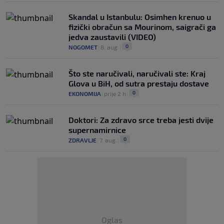
Skandal u Istanbulu: Osimhen krenuo u
fizički obračun sa Mourinom, saigrači ga
jedva zaustavili (VIDEO)
0
NOGOMET
|
8. aug.
|
Što ste naručivali, naručivali ste: Kraj
Glova u BiH, od sutra prestaju dostave
0
EKONOMIJA
|
prije 2 h
|
Doktori: Za zdravo srce treba jesti dvije
supernamirnice
0
ZDRAVLJE
|
7. aug.
|
Oglas