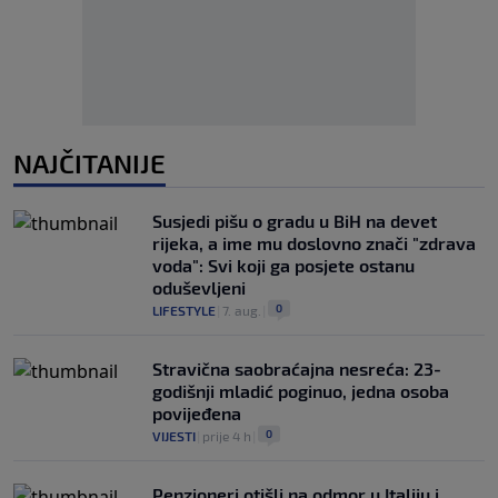
NAJČITANIJE
Susjedi pišu o gradu u BiH na devet
rijeka, a ime mu doslovno znači "zdrava
voda": Svi koji ga posjete ostanu
oduševljeni
0
LIFESTYLE
|
7. aug.
|
Stravična saobraćajna nesreća: 23-
godišnji mladić poginuo, jedna osoba
povijeđena
0
VIJESTI
|
prije 4 h
|
Penzioneri otišli na odmor u Italiju i