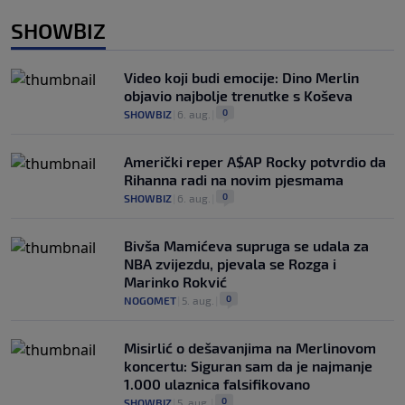
SHOWBIZ
Video koji budi emocije: Dino Merlin
objavio najbolje trenutke s Koševa
0
SHOWBIZ
|
6. aug.
|
Američki reper A$AP Rocky potvrdio da
Rihanna radi na novim pjesmama
0
SHOWBIZ
|
6. aug.
|
Bivša Mamićeva supruga se udala za
NBA zvijezdu, pjevala se Rozga i
Marinko Rokvić
0
NOGOMET
|
5. aug.
|
Misirlić o dešavanjima na Merlinovom
koncertu: Siguran sam da je najmanje
1.000 ulaznica falsifikovano
0
SHOWBIZ
|
5. aug.
|