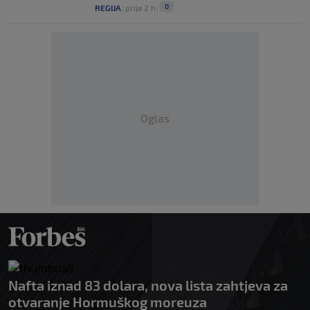
0
REGIJA
|
prije 2 h
|
Oglas
Nafta iznad 83 dolara, nova lista zahtjeva za
otvaranje Hormuškog moreuza