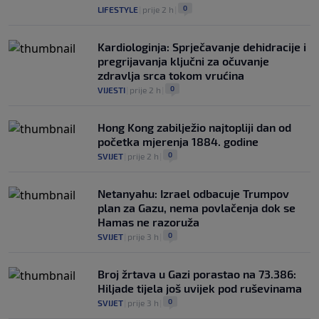
0
LIFESTYLE
|
prije 2 h
|
Kardiologinja: Sprječavanje dehidracije i
pregrijavanja ključni za očuvanje
zdravlja srca tokom vrućina
0
VIJESTI
|
prije 2 h
|
Hong Kong zabilježio najtopliji dan od
početka mjerenja 1884. godine
0
SVIJET
|
prije 2 h
|
Netanyahu: Izrael odbacuje Trumpov
plan za Gazu, nema povlačenja dok se
Hamas ne razoruža
0
SVIJET
|
prije 3 h
|
Broj žrtava u Gazi porastao na 73.386:
Hiljade tijela još uvijek pod ruševinama
0
SVIJET
|
prije 3 h
|