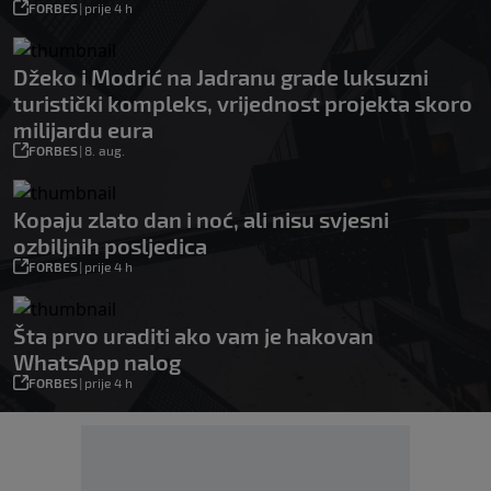
FORBES
|
prije 4 h
Džeko i Modrić na Jadranu grade luksuzni
turistički kompleks, vrijednost projekta skoro
milijardu eura
FORBES
|
8. aug.
Kopaju zlato dan i noć, ali nisu svjesni
ozbiljnih posljedica
FORBES
|
prije 4 h
Šta prvo uraditi ako vam je hakovan
WhatsApp nalog
FORBES
|
prije 4 h