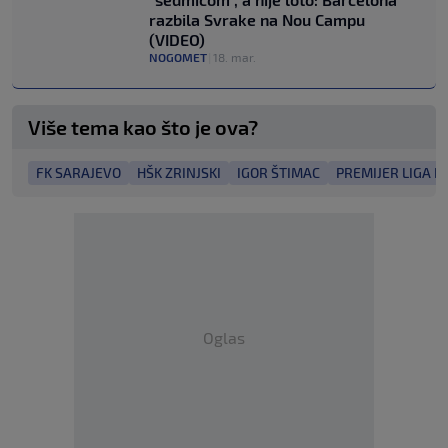
razbila Svrake na Nou Campu
(VIDEO)
NOGOMET
|
18. mar.
Više tema kao što je ova?
FK SARAJEVO
HŠK ZRINJSKI
IGOR ŠTIMAC
PREMIJER LIGA B
Oglas