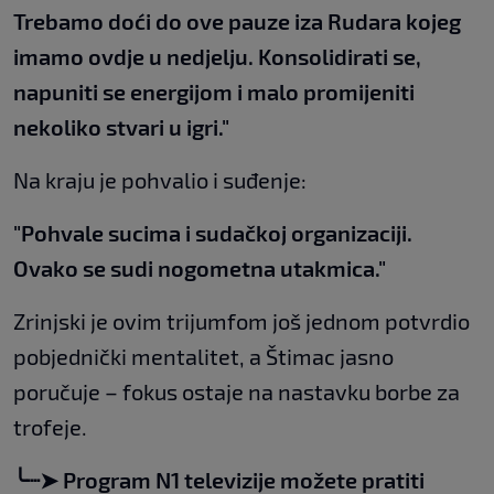
Trebamo doći do ove pauze iza Rudara kojeg
imamo ovdje u nedjelju. Konsolidirati se,
napuniti se energijom i malo promijeniti
nekoliko stvari u igri."
Na kraju je pohvalio i suđenje:
"Pohvale sucima i sudačkoj organizaciji.
Ovako se sudi nogometna utakmica."
Zrinjski je ovim trijumfom još jednom potvrdio
pobjednički mentalitet, a Štimac jasno
poručuje – fokus ostaje na nastavku borbe za
trofeje.
╰┈➤ Program N1 televizije možete pratiti