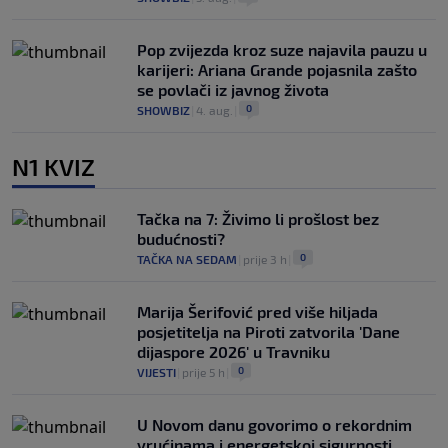
Pop zvijezda kroz suze najavila pauzu u
karijeri: Ariana Grande pojasnila zašto
se povlači iz javnog života
0
SHOWBIZ
|
4. aug.
|
N1 KVIZ
Tačka na 7: Živimo li prošlost bez
budućnosti?
0
TAČKA NA SEDAM
|
prije 3 h
|
Marija Šerifović pred više hiljada
posjetitelja na Piroti zatvorila 'Dane
dijaspore 2026' u Travniku
0
VIJESTI
|
prije 5 h
|
U Novom danu govorimo o rekordnim
vrućinama i energetskoj sigurnosti