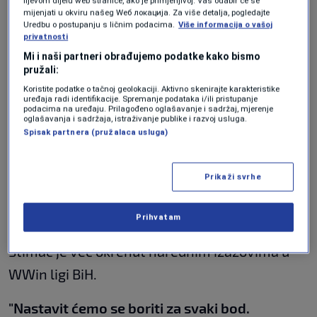
lijevom dijelu web stranice, ako je primjenjivo]. Vaš odabir će se
mijenjati u okviru našeg Wеб локација. Za više detalja, pogledajte
protivniku, naglasivši kvalitet ekipe Sarajeva.
Uredbu o postupanju s ličnim podacima.
Više informacija o vašoj
privatnosti
"Sarajevo je izvrsna momčad, imaju pojedince
Mi i naši partneri obrađujemo podatke kako bismo
pružali:
jako dobre. Ovo je jedna od onih utakmica
Koristite podatke o tačnoj geolokaciji. Aktivno skenirajte karakteristike
kada se gleda isključivo rezultat. Nije ovo
uređaja radi identifikacije. Spremanje podataka i/ili pristupanje
podacima na uređaju. Prilagođeno oglašavanje i sadržaj, mjerenje
utakmica za umirati u ljepoti igre i bilo čemu
oglašavanja i sadržaja, istraživanje publike i razvoj usluga.
Spisak partnera (pružalaca usluga)
drugom."
Fokus na nastavak
Prikaži svrhe
sezone
Prihvatam
Štimac je već okrenut narednim izazovima u
WWin ligi BiH.
"Nastavit ćemo se boriti za svaki bod.