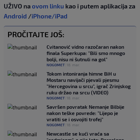
UŽIVO na
ovom linku
kao i putem aplikacija za
Android
/
iPhone/iPad
PROČITAJTE JOŠ:
Cvitanović vidno razočaran nakon
finala Superkupa: "Bili smo mnogo
bolji, nisu ni šutnuli na gol"
NOGOMET
|
18. mar.
Tokom intoniranja himne BiH u
Mostaru navijači pjevali pjesmu
"Hercegovina u srcu", igrač Zrinjskog
ruku držao na srcu (VIDEO)
NOGOMET
|
18. mar.
Savršen povratak Nemanje Bilbije
nakon teške povrede: "Lijepo je
vratiti se i osvojiti trofej"
NOGOMET
|
18. mar.
Newcastle se kući vraća sa
"sedmicom", a nije loto: Barcelona