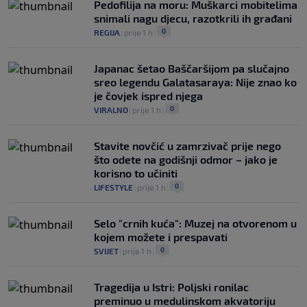
Pedofilija na moru: Muškarci mobitelima
snimali nagu djecu, razotkrili ih građani
0
REGIJA
|
prije 1 h
|
Japanac šetao Baščaršijom pa slučajno
sreo legendu Galatasaraya: Nije znao ko
je čovjek ispred njega
0
VIRALNO
|
prije 1 h
|
Stavite novčić u zamrzivač prije nego
što odete na godišnji odmor – jako je
korisno to učiniti
0
LIFESTYLE
|
prije 1 h
|
Selo "crnih kuća": Muzej na otvorenom u
kojem možete i prespavati
0
SVIJET
|
prije 1 h
|
Tragedija u Istri: Poljski ronilac
preminuo u medulinskom akvatoriju