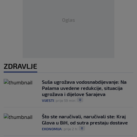
Oglas
ZDRAVLJE
Suša ugrožava vodosnabdijevanje: Na
Palama uvedene redukcije, situacija
ugrožava i dijelove Sarajeva
0
VIJESTI
|
prije 59 min
|
Što ste naručivali, naručivali ste: Kraj
Glova u BiH, od sutra prestaju dostave
0
EKONOMIJA
|
prije 2 h
|