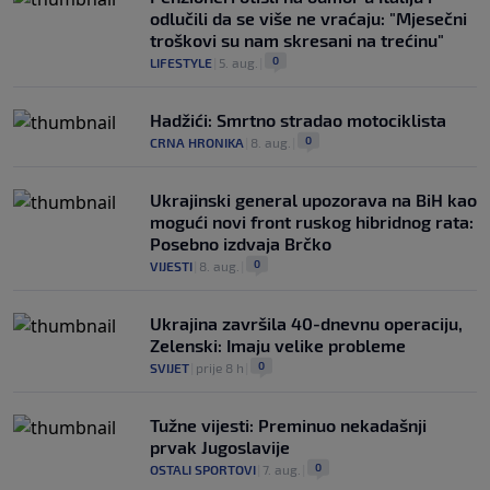
odlučili da se više ne vraćaju: "Mjesečni
troškovi su nam skresani na trećinu"
0
LIFESTYLE
|
5. aug.
|
Hadžići: Smrtno stradao motociklista
0
CRNA HRONIKA
|
8. aug.
|
Ukrajinski general upozorava na BiH kao
mogući novi front ruskog hibridnog rata:
Posebno izdvaja Brčko
0
VIJESTI
|
8. aug.
|
Ukrajina završila 40-dnevnu operaciju,
Zelenski: Imaju velike probleme
0
SVIJET
|
prije 8 h
|
Tužne vijesti: Preminuo nekadašnji
prvak Jugoslavije
0
OSTALI SPORTOVI
|
7. aug.
|