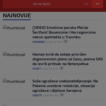
organizovani pokušaj njegovog rušenja"
Idi na Sport
0
NOGOMET
|
prije 1 h
|
NAJNOVIJE
Zaludio društvene mreže fizičkim
izgledom, ali Okoye spušta loptu: "Ja
sam prije svega golman" (FOTO+VIDEO)
(VIDEO) Emotivna poruka Marije
0
NOGOMET
|
prije 1 h
|
Šerifović Bosancima i Hercegovcima
nakon spektakla u Travniku
0
SHOWBIZ
|
prije 32 min
|
Hamas tvrdi da ostaje privržen
dogovorenom planu za Gazu, poziva SAD
da izvrši pritisak na Netanyahua
0
SVIJET
|
prije 32 min
|
Suša ugrožava vodosnabdijevanje: Na
Palama uvedene redukcije, situacija
ugrožava i dijelove Sarajeva
0
VIJESTI
|
prije 59 min
|