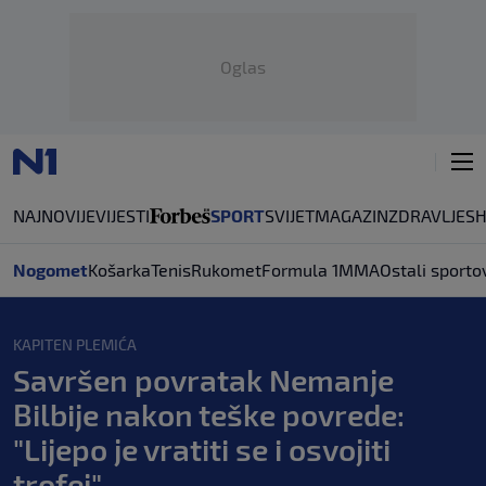
Oglas
NAJNOVIJE
VIJESTI
SPORT
SVIJET
MAGAZIN
ZDRAVLJE
S
Nogomet
Košarka
Tenis
Rukomet
Formula 1
MMA
Ostali sporto
KAPITEN PLEMIĆA
Savršen povratak Nemanje
Bilbije nakon teške povrede:
"Lijepo je vratiti se i osvojiti
trofej"