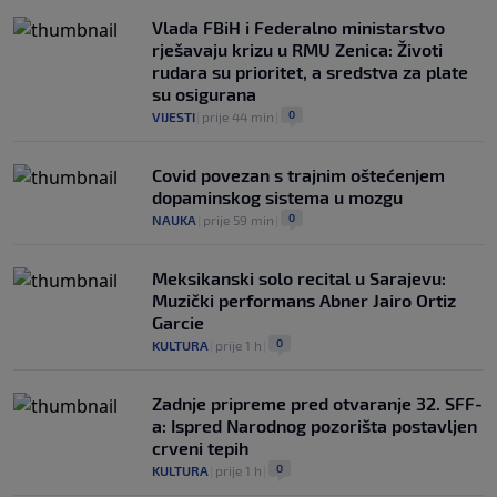
Vlada FBiH i Federalno ministarstvo
rješavaju krizu u RMU Zenica: Životi
rudara su prioritet, a sredstva za plate
su osigurana
0
VIJESTI
|
prije 44 min
|
Covid povezan s trajnim oštećenjem
dopaminskog sistema u mozgu
0
NAUKA
|
prije 59 min
|
Meksikanski solo recital u Sarajevu:
Muzički performans Abner Jairo Ortiz
Garcie
0
KULTURA
|
prije 1 h
|
Zadnje pripreme pred otvaranje 32. SFF-
a: Ispred Narodnog pozorišta postavljen
crveni tepih
0
KULTURA
|
prije 1 h
|