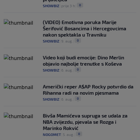
0
SHOWBIZ
|
prije 3 h
|
(VIDEO) Emotivna poruka Marije
Šerifović Bosancima i Hercegovcima
nakon spektakla u Travniku
0
SHOWBIZ
|
9. aug.
|
Video koji budi emocije: Dino Merlin
objavio najbolje trenutke s Koševa
0
SHOWBIZ
|
6. aug.
|
Američki reper A$AP Rocky potvrdio da
Rihanna radi na novim pjesmama
0
SHOWBIZ
|
6. aug.
|
Bivša Mamićeva supruga se udala za
NBA zvijezdu, pjevala se Rozga i
Marinko Rokvić
0
NOGOMET
|
5. aug.
|