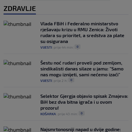
ZDRAVLJE
Vlada FBiH i Federalno ministarstvo
rješavaju krizu u RMU Zenica: Životi
rudara su prioritet, a sredstva za plate
su osigurana
0
VIJESTI
|
prije 44 min
|
Šestu noć rudari proveli pod zemljom,
sindikalisti danas silaze u jamu: "Samo
nas mogu iznijeti, sami nećemo izaći"
0
VIJESTI
|
prije 2 h
|
Selektor Gjergja objavio spisak Zmajeva:
BiH bez dva bitna igrača i u ovom
prozoru!
0
KOŠARKA
|
prije 43 min
|
Najsmrtonosniji napad u dvije godine: