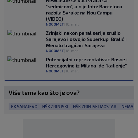
Newcastle se kući vraća sa
"sedmicom", a nije loto: Barcelona
razbila Svrake na Nou Campu
(VIDEO)
NOGOMET
|
18. mar.
Zrinjski nakon penal serije srušio
Sarajevo i osvojio Superkup, Bralić i
Menalo tragičari Sarajeva
NOGOMET
|
18. mar.
Potencijalni reprezentativac Bosne i
Hercegovine iz Milana ide "kaljenje"
NOGOMET
|
18. mar.
Više tema kao što je ova?
FK SARAJEVO
HŠK ZRINJSKI
HŠK ZRINJSKI MOSTAR
NEMANJA