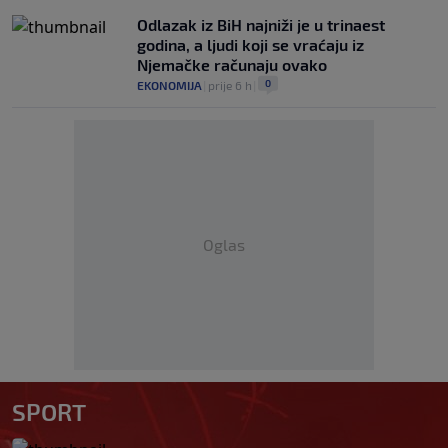
Odlazak iz BiH najniži je u trinaest
godina, a ljudi koji se vraćaju iz
Njemačke računaju ovako
0
EKONOMIJA
|
prije 6 h
|
Oglas
SPORT