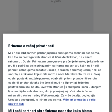
Oglas
Bilbija se vratio i postigao gol u penal seriji.
Nakon susreta nije skrivao zadovoljstvo.
Brinemo o vašoj privatnosti
Mi i naši
603
partneri pohranjujemo i pristupamo osobnim podacima,
"Lijepo veče za nas. Ovih dana bilo je i malo
kao što su pretraga web stranica ili lični identifikatori, na vašem
računaru . Odabir Prihvatam omogućava praćenje tehnologije kako bi se
turbulentno nakon Posušja. Lijepo je vratiti na
pružila podrška dolje prikazanim svrhama na osnovu kojih mi i naši
partneri obrađujemo podatke Ukoliko je praćenje onemogućeno, neki od
teren i osvojiti trofej."
, kazao je Bilbija.
sadržaja i reklama koje vidite možda neće biti relevantni za vas. Ovaj
odabir postavki možete ponovno odabrati i pritom promijeniti trenutni
Koliko će značiti ova pobjeda za nastavak
odabir ili pristanak tako što ćete kliknuti na Upravljaj željenim
postavkama link na dnu ove web stranice [ili plutajuću ikonu u donjem
sezone?
lijevom dijelu web stranice, ako je primjenjivo]. Vaš odabir će se
mijenjati u okviru našeg Wеб локација. Za više detalja, pogledajte
Uredbu o postupanju s ličnim podacima.
Više informacija o vašoj
"Imamo ogromnu borbu u odbrani titule i
privatnosti
polufinale Kupa. Idemo na oba trofeja.
Mi i naši partneri obrađujemo podatke kako bismo