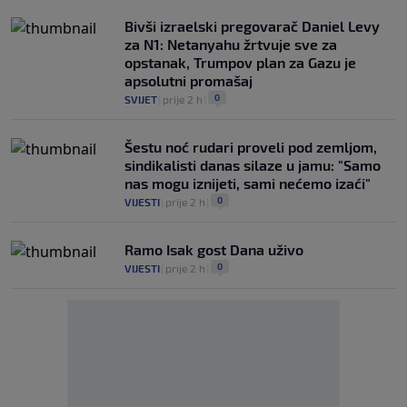
Bivši izraelski pregovarač Daniel Levy
za N1: Netanyahu žrtvuje sve za
opstanak, Trumpov plan za Gazu je
apsolutni promašaj
0
SVIJET
|
prije 2 h
|
Šestu noć rudari proveli pod zemljom,
sindikalisti danas silaze u jamu: "Samo
nas mogu iznijeti, sami nećemo izaći"
0
VIJESTI
|
prije 2 h
|
Ramo Isak gost Dana uživo
0
VIJESTI
|
prije 2 h
|