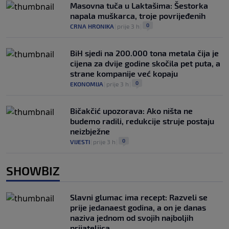
Masovna tuča u Laktašima: Šestorka
napala muškarca, troje povrijeđenih
0
CRNA HRONIKA
|
prije 3 h
|
BiH sjedi na 200.000 tona metala čija je
cijena za dvije godine skočila pet puta, a
strane kompanije već kopaju
0
EKONOMIJA
|
prije 3 h
|
Bičakčić upozorava: Ako ništa ne
budemo radili, redukcije struje postaju
neizbježne
0
VIJESTI
|
prije 3 h
|
SHOWBIZ
Slavni glumac ima recept: Razveli se
prije jedanaest godina, a on je danas
naziva jednom od svojih najboljih
prijateljica