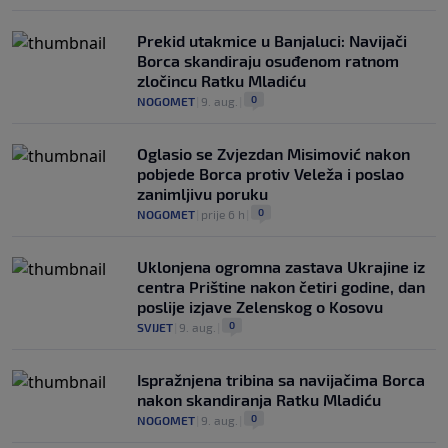
Prekid utakmice u Banjaluci: Navijači
Borca skandiraju osuđenom ratnom
zločincu Ratku Mladiću
0
NOGOMET
|
9. aug.
|
Oglasio se Zvjezdan Misimović nakon
pobjede Borca protiv Veleža i poslao
zanimljivu poruku
0
NOGOMET
|
prije 6 h
|
Uklonjena ogromna zastava Ukrajine iz
centra Prištine nakon četiri godine, dan
poslije izjave Zelenskog o Kosovu
0
SVIJET
|
9. aug.
|
Ispražnjena tribina sa navijačima Borca
nakon skandiranja Ratku Mladiću
0
NOGOMET
|
9. aug.
|