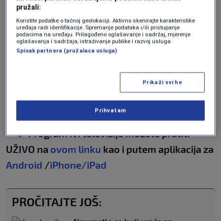
pružali:
Ovakve utakmice će dati još veće
Koristite podatke o tačnoj geolokaciji. Aktivno skenirajte karakteristike
uređaja radi identifikacije. Spremanje podataka i/ili pristupanje
samopouzdanje zao ove momke"
podacima na uređaju. Prilagođeno oglašavanje i sadržaj, mjerenje
oglašavanja i sadržaja, istraživanje publike i razvoj usluga.
Spisak partnera (pružalaca usluga)
Može li zrinjski odbraniti naslov?
"Sportski je nadati se. Svaki igrač radi na tome
Prikaži svrhe
i sve ćemo dati od sebe da je ostavimo u
Mostaru"
, zaključio je Bilbija.
Prihvatam
╰┈➤ Program N1 televizije možete pratiti
UŽIVO na
ovom linku
kao i putem aplikacija za
Android
/
iPhone/iPad
PROČITAJTE JOŠ: