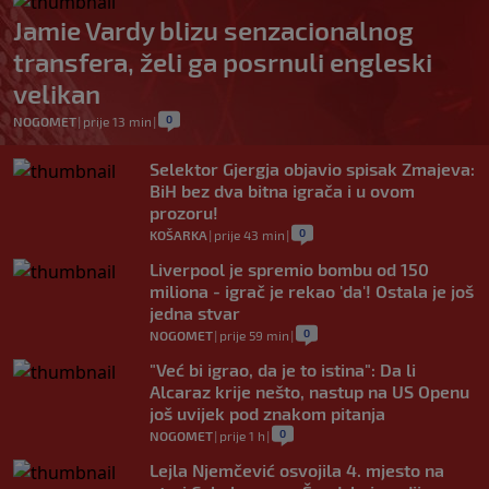
Jamie Vardy blizu senzacionalnog
transfera, želi ga posrnuli engleski
velikan
0
NOGOMET
|
prije 13 min
|
Selektor Gjergja objavio spisak Zmajeva:
BiH bez dva bitna igrača i u ovom
prozoru!
0
KOŠARKA
|
prije 43 min
|
Liverpool je spremio bombu od 150
miliona - igrač je rekao 'da'! Ostala je još
jedna stvar
0
NOGOMET
|
prije 59 min
|
"Već bi igrao, da je to istina": Da li
Alcaraz krije nešto, nastup na US Openu
još uvijek pod znakom pitanja
0
NOGOMET
|
prije 1 h
|
Lejla Njemčević osvojila 4. mjesto na