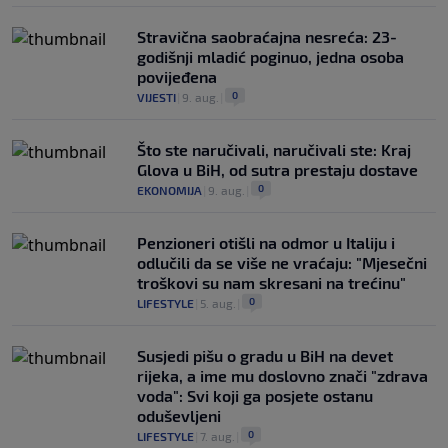
Stravična saobraćajna nesreća: 23-
godišnji mladić poginuo, jedna osoba
povijeđena
0
VIJESTI
|
9. aug.
|
Što ste naručivali, naručivali ste: Kraj
Glova u BiH, od sutra prestaju dostave
0
EKONOMIJA
|
9. aug.
|
Penzioneri otišli na odmor u Italiju i
odlučili da se više ne vraćaju: "Mjesečni
troškovi su nam skresani na trećinu"
0
LIFESTYLE
|
5. aug.
|
Susjedi pišu o gradu u BiH na devet
rijeka, a ime mu doslovno znači "zdrava
voda": Svi koji ga posjete ostanu
oduševljeni
0
LIFESTYLE
|
7. aug.
|