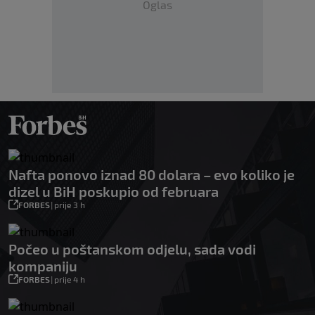
Oglas
Nafta ponovo iznad 80 dolara – evo koliko je
dizel u BiH poskupio od februara
FORBES
|
prije 3 h
Počeo u poštanskom odjelu, sada vodi
kompaniju
FORBES
|
prije 4 h