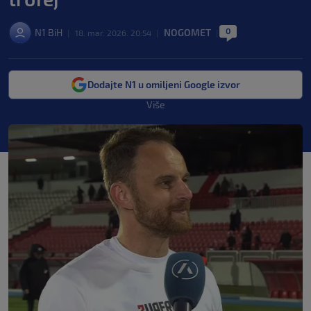
0
N1 BiH
NOGOMET
|
18. mar. 2026. 20:54
|
|
Dodajte N1 u omiljeni Google izvor
Više