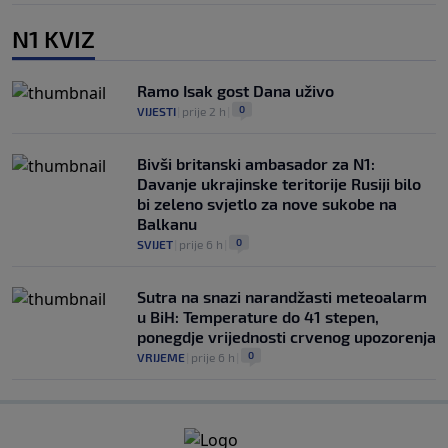
N1 KVIZ
Ramo Isak gost Dana uživo
0
VIJESTI
|
prije 2 h
|
Bivši britanski ambasador za N1:
Davanje ukrajinske teritorije Rusiji bilo
bi zeleno svjetlo za nove sukobe na
Balkanu
0
SVIJET
|
prije 6 h
|
Sutra na snazi narandžasti meteoalarm
u BiH: Temperature do 41 stepen,
ponegdje vrijednosti crvenog upozorenja
0
VRIJEME
|
prije 6 h
|