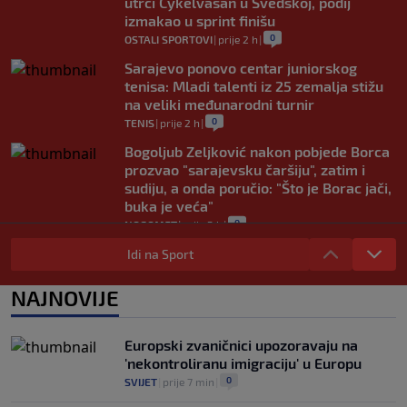
utrci Cykelvasan u Švedskoj, podij
izmakao u sprint finišu
0
OSTALI SPORTOVI
|
prije 2 h
|
Sarajevo ponovo centar juniorskog
tenisa: Mladi talenti iz 25 zemalja stižu
na veliki međunarodni turnir
0
TENIS
|
prije 2 h
|
Bogoljub Zeljković nakon pobjede Borca
prozvao "sarajevsku čaršiju", zatim i
sudiju, a onda poručio: "Što je Borac jači,
buka je veća"
0
NOGOMET
|
prije 2 h
|
Nova kriza potresa FIFA-u: Gianni
Idi na Sport
Infantino je sada optužen za "obmanu"
0
NOGOMET
|
prije 2 h
|
NAJNOVIJE
Kerim Alajbegović tek stigao, a legende
Juventusa već oduševljene: "Može biti
Europski zvaničnici upozoravaju na
okosnica tima"
'nekontroliranu imigraciju' u Europu
0
NOGOMET
|
prije 2 h
|
0
SVIJET
|
prije 7 min
|