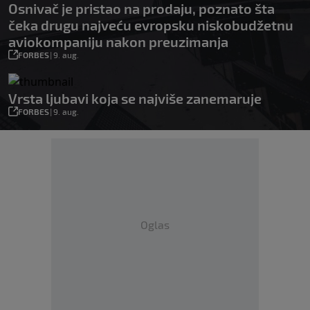
Osnivač je pristao na prodaju, poznato šta
čeka drugu najveću evropsku niskobudžetnu
aviokompaniju nakon preuzimanja
FORBES
|
9. aug.
Vrsta ljubavi koja se najviše zanemaruje
FORBES
|
9. aug.
Oglas