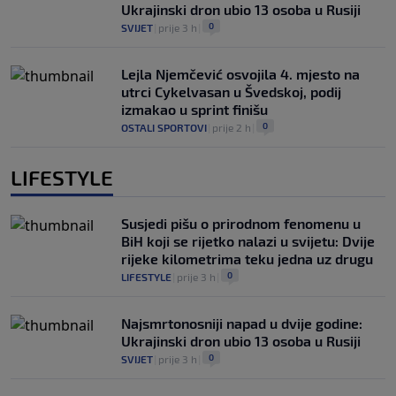
Ukrajinski dron ubio 13 osoba u Rusiji
0
SVIJET
|
prije 3 h
|
Lejla Njemčević osvojila 4. mjesto na
utrci Cykelvasan u Švedskoj, podij
izmakao u sprint finišu
0
OSTALI SPORTOVI
|
prije 2 h
|
LIFESTYLE
Susjedi pišu o prirodnom fenomenu u
BiH koji se rijetko nalazi u svijetu: Dvije
rijeke kilometrima teku jedna uz drugu
0
LIFESTYLE
|
prije 3 h
|
Najsmrtonosniji napad u dvije godine:
Ukrajinski dron ubio 13 osoba u Rusiji
0
SVIJET
|
prije 3 h
|