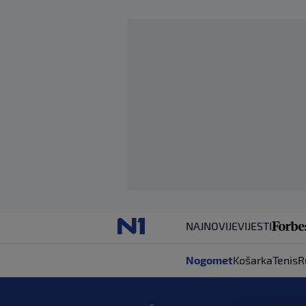
NAJNOVIJE
VIJESTI
Nogomet
Košarka
Tenis
R