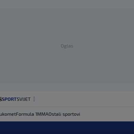
Oglas
SPORT
SVIJET
MAGAZIN
ukomet
Formula 1
MMA
Ostali sportovi
ZDRAVLJE