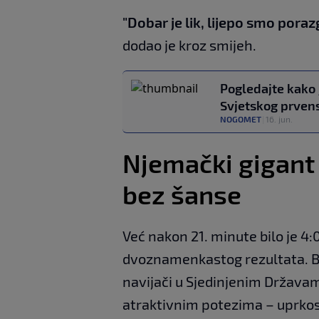
"Dobar je lik, lijepo smo poraz
dodao je kroz smijeh.
Pogledajte kako 
Svjetskog prven
NOGOMET
|
16. jun.
Njemački gigant 
bez šanse
Već nakon 21. minute bilo je 4:0
dvoznamenkastog rezultata. Bio
navijači u Sjedinjenim Državama 
atraktivnim potezima – uprkos 