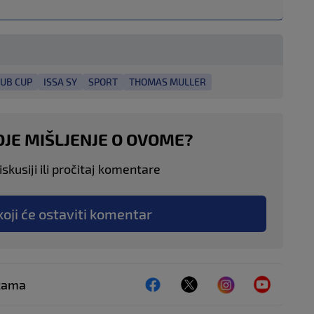
LUB CUP
ISSA SY
SPORT
THOMAS MULLER
OJE MIŠLJENJE O OVOME?
skusiji ili pročitaj komentare
koji će ostaviti komentar
ežama