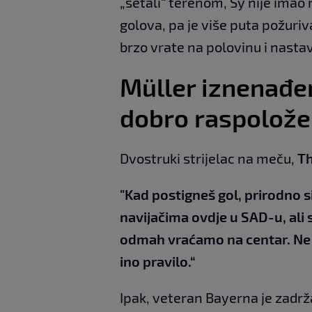
„šetali“ terenom, Sy nije imao
golova, pa je više puta požuri
brzo vrate na polovinu i nastav
Müller iznenađe
dobro raspolož
Dvostruki strijelac na meču,
T
"Kad postigneš gol, prirodno 
navijačima ovdje u SAD-u, ali su
odmah vraćamo na centar. Ne 
ino pravilo.“
Ipak, veteran Bayerna je zadr