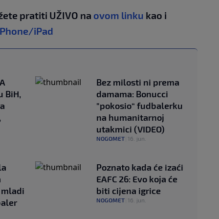
žete pratiti UŽIVO na
ovom linku
kao i
iPhone/iPad
MA
Bez milosti ni prema
u BiH,
damama: Bonucci
sa
"pokosio“ fudbalerku
,
na humanitarnoj
utakmici (VIDEO)
NOGOMET
|
16. jun.
la
Poznato kada će izaći
a
EAFC 26: Evo koja će
 mladi
biti cijena igrice
NOGOMET
|
16. jun.
baler