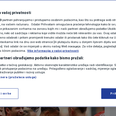
SHOWBIZ
 zvijezde Bayerna na
KOLUMNE
 vašoj privatnosti
3
partneri pohranjujemo i pristupamo osobnim podacima, kao što su pretraga web stran
io šta je tačno radio
ori, na vašem računaru . Odabir Prihvatam omogućava praćenje tehnologije kako bi se 
je prikazanim svrhama na osnovu kojih mi i naši partneri obrađujemo podatke Ukoliko
 neki od sadržaja i reklama koje vidite možda neće biti relevantni za vas. Ovaj odab
PODCAST
no odabrati i pritom promijeniti trenutni odabir ili pristanak tako što ćete kliknuti na U
0
NOGOMET
komentara
|
tavkama link na dnu ove web stranice [ili plutajuću ikonu u donjem lijevom dijelu we
N1 SPECIJAL
vo]. Vaš odabir će se mijenjati u okviru našeg Wеб локација. Za više detalja, pogledaj
s ličnim podacima.
Više informacija o vašoj privatnosti
FENOMENI
 partneri obrađujemo podatke kako bismo pružali:
Više
datke o tačnoj geolokaciji. Aktivno skenirajte karakteristike uređaja radi identifikacije.
NEISTRAŽENO
ili pristupanje podacima na uređaju. Prilagođeno oglašavanje i sadržaj, mjerenje ogl
traživanje publike i razvoj usluga.
tnera (pružalaca usluga)
VIRALNO
FOTO
ži svrhe
Pri
PROMO
VIDEO