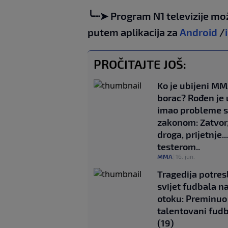
╰┈➤ Program N1 televizije mo
putem aplikacija za
Android
/
PROČITAJTE JOŠ:
Ko je ubijeni M
borac? Rođen je 
imao probleme 
zakonom: Zatvor
droga, prijetnje...
testerom..
MMA
|
16. jun.
Tragedija potres
svijet fudbala n
otoku: Preminuo
talentovani fud
(19)