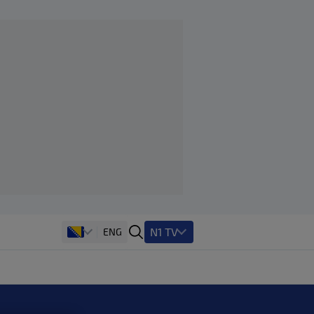
N1 TV
ENG