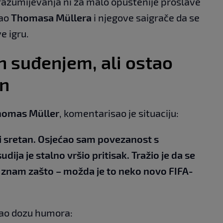
 razumijevanja ni za malo opuštenije proslave
vao
Thomasa Müllera
i njegove saigrače da se
e igru.
n suđenjem, ali ostao
en
homas Müller
, komentarisao je situaciju:
si sretan. Osjećao sam povezanost s
dija je stalno vršio pritisak. Tražio je da se
znam zašto – možda je to neko novo FIFA-
žao dozu humora: