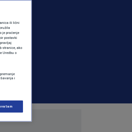
ica ili lični
pružila
 je praćenje
ir postavki
pravljaj
b stranice, ako
te Uredbu o
 Spremanje
ašavanja i
hvatam