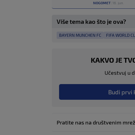
NOGOMET
|
16. jun.
Više tema kao što je ova?
BAYERN MUNCHEN FC
FIFA WORLD C
KAKVO JE TV
Učestvuj u di
Budi prvi 
Pratite nas na društvenim mr