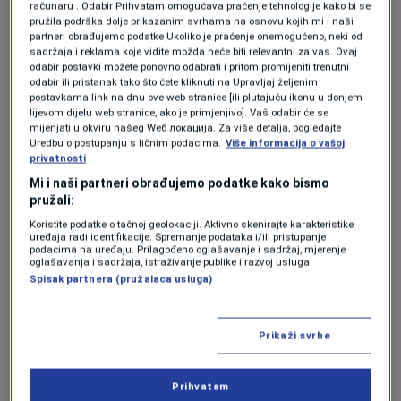
računaru . Odabir Prihvatam omogućava praćenje tehnologije kako bi se
pružila podrška dolje prikazanim svrhama na osnovu kojih mi i naši
posebno kreirao premium bh. brend "Maestro
partneri obrađujemo podatke Ukoliko je praćenje onemogućeno, neki od
Suits".
sadržaja i reklama koje vidite možda neće biti relevantni za vas. Ovaj
odabir postavki možete ponovno odabrati i pritom promijeniti trenutni
odabir ili pristanak tako što ćete kliknuti na Upravljaj željenim
Pisanje The Guardiana potvrđuje da je
postavkama link na dnu ove web stranice [ili plutajuću ikonu u donjem
lijevom dijelu web stranice, ako je primjenjivo]. Vaš odabir će se
"Maestro Suits" uspio u namjeri da naša država
mijenjati u okviru našeg Wеб локација. Za više detalja, pogledajte
Uredbu o postupanju s ličnim podacima.
Više informacija o vašoj
bude percipirana kao moderna, stilizirana, s
privatnosti
prepoznatljivim imidžom.
Mi i naši partneri obrađujemo podatke kako bismo
pružali:
Stručni štab, kao lice autoriteta, stabilnosti i
Koristite podatke o tačnoj geolokaciji. Aktivno skenirajte karakteristike
uređaja radi identifikacije. Spremanje podataka i/ili pristupanje
podacima na uređaju. Prilagođeno oglašavanje i sadržaj, mjerenje
profesionalnog identiteta tima, dobio je
oglašavanja i sadržaja, istraživanje publike i razvoj usluga.
Spisak partnera (pružalaca usluga)
potpuno novi vizuelni izraz koji nadilazi modu i
ulazi u prostor državnog brendiranja. U
Prikaži svrhe
trenutku kada se sport, stil i nacionalni imidž
prepliću, Bosna i Hercegovina dobija jasniju,
Prihvatam
samouvjereniju i prepoznatljiviju sliku pred