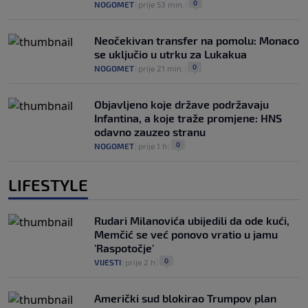
0
NOGOMET
|
prije 53 min.
|
Neočekivan transfer na pomolu: Monaco
se uključio u utrku za Lukakua
0
NOGOMET
|
prije 21 min.
|
Objavljeno koje države podržavaju
Infantina, a koje traže promjene: HNS
odavno zauzeo stranu
0
NOGOMET
|
prije 1 h
|
LIFESTYLE
Rudari Milanovića ubijedili da ode kući,
Memčić se već ponovo vratio u jamu
'Raspotočje'
0
VIJESTI
|
prije 2 h
|
Američki sud blokirao Trumpov plan