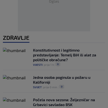
Oglas
ZDRAVLJE
Konstitutivnost i legitimno
predstavljanje: Temelj BiH ili alat za
političke obračune?
0
VIJESTI
|
prije 1 h
|
Jedna osoba poginula u požaru u
Kaliforniji
0
SVIJET
|
prije 0 min.
|
Počela nova sezona: Željezničar na
Grbavici savladao BSK