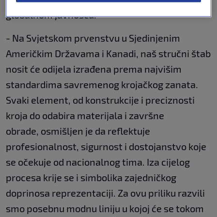
globalnom javnošću.
- Na Svjetskom prvenstvu u Sjedinjenim
Američkim Državama i Kanadi, naš stručni štab
nosit će odijela izrađena prema najvišim
standardima savremenog krojačkog zanata.
Svaki element, od konstrukcije i preciznosti
kroja do odabira materijala i završne
obrade, osmišljen je da reflektuje
profesionalnost, sigurnost i dostojanstvo koje
se očekuje od nacionalnog tima. Iza cijelog
procesa krije se i simbolika zajedničkog
doprinosa reprezentaciji. Za ovu priliku razvili
smo posebnu modnu liniju u kojoj će se tokom