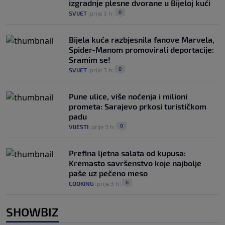
izgradnje plesne dvorane u Bijeloj kući
0
SVIJET
|
prije 3 h
|
Bijela kuća razbjesnila fanove Marvela,
Spider-Manom promovirali deportacije:
Sramim se!
0
SVIJET
|
prije 3 h
|
Pune ulice, više noćenja i milioni
prometa: Sarajevo prkosi turističkom
padu
0
VIJESTI
|
prije 3 h
|
Prefina ljetna salata od kupusa:
Kremasto savršenstvo koje najbolje
paše uz pečeno meso
0
COOKING
|
prije 3 h
|
SHOWBIZ