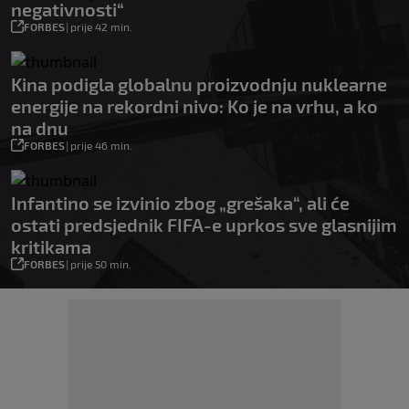
negativnosti“
FORBES
|
prije 42 min.
Kina podigla globalnu proizvodnju nuklearne
energije na rekordni nivo: Ko je na vrhu, a ko
na dnu
FORBES
|
prije 46 min.
Infantino se izvinio zbog „grešaka“, ali će
ostati predsjednik FIFA-e uprkos sve glasnijim
kritikama
FORBES
|
prije 50 min.