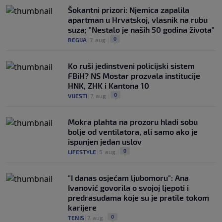
Šokantni prizori: Njemica zapalila
apartman u Hrvatskoj, vlasnik na rubu
suza; "Nestalo je naših 50 godina života"
0
REGIJA
|
7. aug.
|
Ko ruši jedinstveni policijski sistem
FBiH? NS Mostar prozvala institucije
HNK, ZHK i Kantona 10
0
VIJESTI
|
7. aug.
|
Mokra plahta na prozoru hladi sobu
bolje od ventilatora, ali samo ako je
ispunjen jedan uslov
0
LIFESTYLE
|
5. aug.
|
"I danas osjećam ljubomoru": Ana
Ivanović govorila o svojoj ljepoti i
predrasudama koje su je pratile tokom
karijere
0
TENIS
|
7. aug.
|