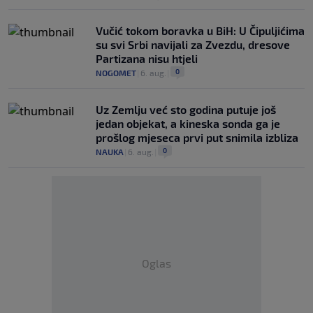
Vučić tokom boravka u BiH: U Čipuljićima
su svi Srbi navijali za Zvezdu, dresove
Partizana nisu htjeli
0
NOGOMET
|
6. aug.
|
Uz Zemlju već sto godina putuje još
jedan objekat, a kineska sonda ga je
prošlog mjeseca prvi put snimila izbliza
0
NAUKA
|
6. aug.
|
Oglas