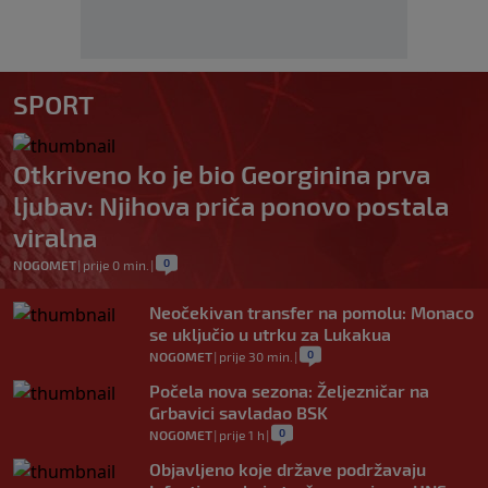
SPORT
Otkriveno ko je bio Georginina prva
ljubav: Njihova priča ponovo postala
viralna
0
NOGOMET
|
prije 0 min.
|
Neočekivan transfer na pomolu: Monaco
se uključio u utrku za Lukakua
0
NOGOMET
|
prije 30 min.
|
Počela nova sezona: Željezničar na
Grbavici savladao BSK
0
NOGOMET
|
prije 1 h
|
Objavljeno koje države podržavaju