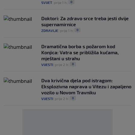
0
SVIJET
|
prije 1 h
|
Doktori: Za zdravo srce treba jesti dvije
supernamirnice
0
ZDRAVLJE
|
prije 1 h
|
Dramatična borba s požarom kod
Konjica: Vatra se približila kućama,
mještani u strahu
0
VIJESTI
|
prije 2 h
|
Dva krivična djela pod istragom:
Eksplozivna naprava u Vitezu i zapaljeno
vozilo u Novom Travniku
0
VIJESTI
|
prije 2 h
|