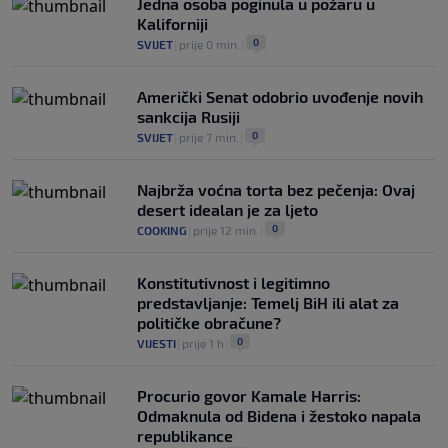
Jedna osoba poginula u požaru u
Kaliforniji
0
SVIJET
|
prije 0 min.
|
Američki Senat odobrio uvođenje novih
sankcija Rusiji
0
SVIJET
|
prije 7 min.
|
Najbrža voćna torta bez pečenja: Ovaj
desert idealan je za ljeto
0
COOKING
|
prije 12 min.
|
Konstitutivnost i legitimno
predstavljanje: Temelj BiH ili alat za
političke obračune?
0
VIJESTI
|
prije 1 h
|
Procurio govor Kamale Harris:
Odmaknula od Bidena i žestoko napala
republikance