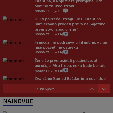
Infantina, a koje traže promjene: HNS
odavno zauzeo stranu
0
NOGOMET
|
prije 1 h
|
UEFA pokreće istragu: Je li Infantino
namjeravao prodati prava na Svjetsko
prvenstvo ispod cijene?
0
NOGOMET
|
prije 2 h
|
Francuzi ne podržavaju Infantina, ali ga
nisu pozvali na ostavku
0
NOGOMET
|
prije 2 h
|
Žene će prve osjetiti posljedice, ali
poručuju: Ako treba, neka bude bojkot
0
NOGOMET
|
prije 3 h
|
Zvanično: Samed Baždar ima novi klub,
zadužio broj sa velikom "težinom"
Idi na Sport
0
NOGOMET
|
prije 5 h
|
Prije nekoliko godina zaludjela je
NAJNOVIJE
internet, a onda nestala iz javnosti: Svi
se pitaju gdje je i šta radi (VIDEO)
0
OSTALI SPORTOVI
|
prije 5 h
|