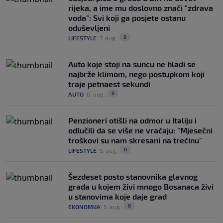
rijeka, a ime mu doslovno znači "zdrava
voda": Svi koji ga posjete ostanu
oduševljeni
0
LIFESTYLE
|
7. aug.
|
Auto koje stoji na suncu ne hladi se
najbrže klimom, nego postupkom koji
traje petnaest sekundi
0
AUTO
|
6. aug.
|
Penzioneri otišli na odmor u Italiju i
odlučili da se više ne vraćaju: "Mjesečni
troškovi su nam skresani na trećinu"
0
LIFESTYLE
|
5. aug.
|
Šezdeset posto stanovnika glavnog
grada u kojem živi mnogo Bosanaca živi
u stanovima koje daje grad
0
EKONOMIJA
|
5. aug.
|