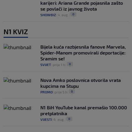
karijeri: Ariana Grande pojasnila zašto
se povlači iz javnog života
0
SHOWBIZ
|
4. aug.
|
N1 KVIZ
Bijela kuća razbjesnila fanove Marvela,
Spider-Manom promovirali deportacije:
Sramim se!
0
SVIJET
|
prije 1 h
|
Nova Amko poslovnica otvorila vrata
kupcima na Stupu
0
PROMO
|
prije 5 h
|
N1 BiH YouTube kanal premašio 100.000
pretplatnika
0
VIJESTI
|
6. aug.
|