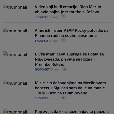
Video koji budi emocije: Dino Merlin
objavio najbolje trenutke s Koševa
0
SHOWBIZ
|
6. aug.
|
Američki reper A$AP Rocky potvrdio da
Rihanna radi na novim pjesmama
0
SHOWBIZ
|
6. aug.
|
Bivša Mamićeva supruga se udala za
NBA zvijezdu, pjevala se Rozga i
Marinko Rokvić
0
NOGOMET
|
5. aug.
|
Misirlić o dešavanjima na Merlinovom
koncertu: Siguran sam da je najmanje
1.000 ulaznica falsifikovano
0
SHOWBIZ
|
5. aug.
|
Pop zvijezda kroz suze najavila pauzu u