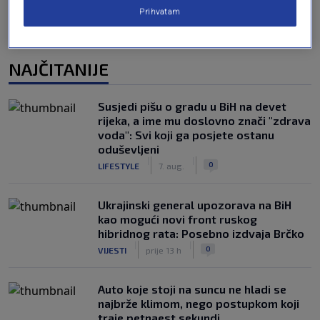
Prihvatam
NAJČITANIJE
Susjedi pišu o gradu u BiH na devet
rijeka, a ime mu doslovno znači "zdrava
voda": Svi koji ga posjete ostanu
oduševljeni
|
|
0
LIFESTYLE
7. aug.
Ukrajinski general upozorava na BiH
kao mogući novi front ruskog
hibridnog rata: Posebno izdvaja Brčko
|
|
0
VIJESTI
prije 13 h
Auto koje stoji na suncu ne hladi se
najbrže klimom, nego postupkom koji
traje petnaest sekundi