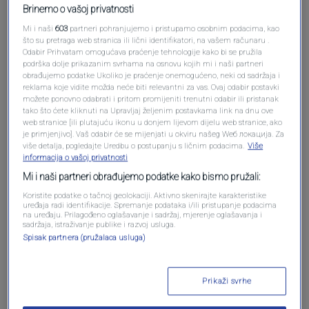
Brinemo o vašoj privatnosti
Mi i naši
603
partneri pohranjujemo i pristupamo osobnim podacima, kao
što su pretraga web stranica ili lični identifikatori, na vašem računaru .
Odabir Prihvatam omogućava praćenje tehnologije kako bi se pružila
podrška dolje prikazanim svrhama na osnovu kojih mi i naši partneri
obrađujemo podatke Ukoliko je praćenje onemogućeno, neki od sadržaja i
reklama koje vidite možda neće biti relevantni za vas. Ovaj odabir postavki
Oglas
možete ponovno odabrati i pritom promijeniti trenutni odabir ili pristanak
tako što ćete kliknuti na Upravljaj željenim postavkama link na dnu ove
web stranice [ili plutajuću ikonu u donjem lijevom dijelu web stranice, ako
je primjenjivo]. Vaš odabir će se mijenjati u okviru našeg Wеб локација. Za
više detalja, pogledajte Uredbu o postupanju s ličnim podacima.
Više
informacija o vašoj privatnosti
Mi i naši partneri obrađujemo podatke kako bismo pružali:
Koristite podatke o tačnoj geolokaciji. Aktivno skenirajte karakteristike
uređaja radi identifikacije. Spremanje podataka i/ili pristupanje podacima
na uređaju. Prilagođeno oglašavanje i sadržaj, mjerenje oglašavanja i
sadržaja, istraživanje publike i razvoj usluga.
Spisak partnera (pružalaca usluga)
Oglas
Prikaži svrhe