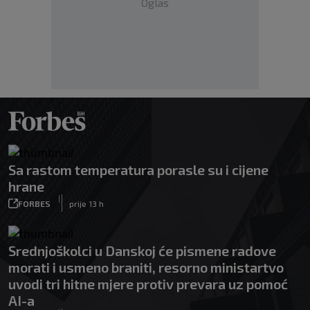
Oglas
Sa rastom temperatura porasle su i cijene
hrane
|
FORBES
prije 13 h
Srednjoškolci u Danskoj će pismene radove
morati i usmeno braniti, resorno ministartvo
uvodi tri hitne mjere protiv prevara uz pomoć
AI-a