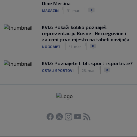
Dine Merlina
|
|
1
MAGAZIN
31. mar.
KVIZ: Pokaži koliko poznaješ
reprezentaciju Bosne i Hercegovine i
zauzmi prvo mjesto na tabeli navijača
|
|
0
NOGOMET
31. mar.
KVIZ: Poznajete li bh. sport i sportiste?
|
|
0
OSTALI SPORTOVI
23. mar.