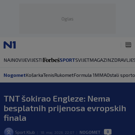
Oglas
NAJNOVIJE
VIJESTI
SPORT
SVIJET
MAGAZIN
ZDRAVLJE
Nogomet
Košarka
Tenis
Rukomet
Formula 1
MMA
Ostali sporto
TNT šokirao Engleze: Nema
besplatnih prijenosa evropskih
finala
0
Sport Klub
NOGOMET
|
18. maj. 2026. 22:07
|
|