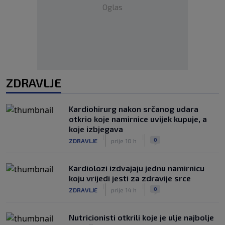
Oglas
ZDRAVLJE
Kardiohirurg nakon srčanog udara
otkrio koje namirnice uvijek kupuje, a
koje izbjegava
|
|
0
ZDRAVLJE
prije 10 h
Kardiolozi izdvajaju jednu namirnicu
koju vrijedi jesti za zdravije srce
|
|
0
ZDRAVLJE
prije 14 h
Nutricionisti otkrili koje je ulje najbolje