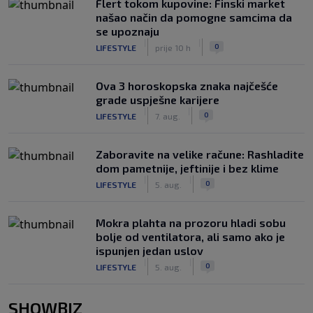
Flert tokom kupovine: Finski market
našao način da pomogne samcima da
se upoznaju
|
|
0
LIFESTYLE
prije 10 h
Ova 3 horoskopska znaka najčešće
grade uspješne karijere
|
|
0
LIFESTYLE
7. aug.
Zaboravite na velike račune: Rashladite
dom pametnije, jeftinije i bez klime
|
|
0
LIFESTYLE
5. aug.
Mokra plahta na prozoru hladi sobu
bolje od ventilatora, ali samo ako je
ispunjen jedan uslov
|
|
0
LIFESTYLE
5. aug.
SHOWBIZ