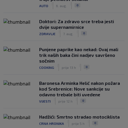
|
|
0
AUTO
6. aug.
Doktori: Za zdravo srce treba jesti
dvije supernamirnice
|
|
0
ZDRAVLJE
7. aug.
Punjene paprike kao nekad: Ovaj mali
trik naših baka čini nadjev savršeno
sočnim
|
|
0
COOKING
prije 13 h
Baronesa Arminka Helić nakon požara
kod Srebrenice: Nove sankcije su
odavno trebale biti uvedene
|
|
0
VIJESTI
prije 12 h
Hadžići: Smrtno stradao motociklista
|
|
0
CRNA HRONIKA
prije 5 h