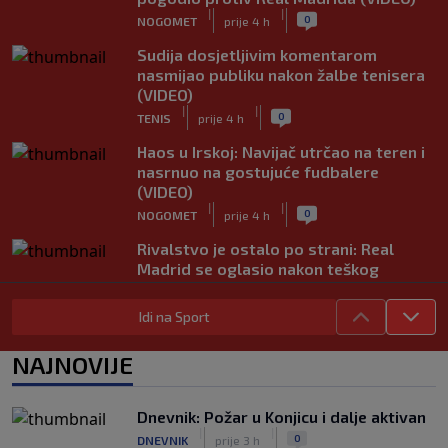
|
|
0
NOGOMET
prije 4 h
Sudija dosjetljivim komentarom
nasmijao publiku nakon žalbe tenisera
(VIDEO)
|
|
0
TENIS
prije 4 h
Haos u Irskoj: Navijač utrčao na teren i
nasrnuo na gostujuće fudbalere
(VIDEO)
|
|
0
NOGOMET
prije 4 h
Rivalstvo je ostalo po strani: Real
Madrid se oglasio nakon teškog
gubitka Lionela Messija
|
|
0
NOGOMET
prije 4 h
Idi na Sport
WNBA igračice odgovorile Kanteru
NAJNOVIJE
nakon provokacije: "Nećemo biti
politički pijuni"
|
|
0
KOŠARKA
prije 5 h
Dnevnik: Požar u Konjicu i dalje aktivan
|
|
0
DNEVNIK
prije 3 h
Infantino nekada poručivao: "Novac