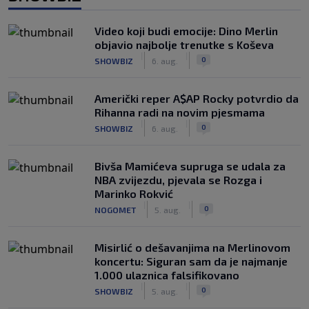
Video koji budi emocije: Dino Merlin
objavio najbolje trenutke s Koševa
|
|
0
SHOWBIZ
6. aug.
Američki reper A$AP Rocky potvrdio da
Rihanna radi na novim pjesmama
|
|
0
SHOWBIZ
6. aug.
Bivša Mamićeva supruga se udala za
NBA zvijezdu, pjevala se Rozga i
Marinko Rokvić
|
|
0
NOGOMET
5. aug.
Misirlić o dešavanjima na Merlinovom
koncertu: Siguran sam da je najmanje
1.000 ulaznica falsifikovano
|
|
0
SHOWBIZ
5. aug.