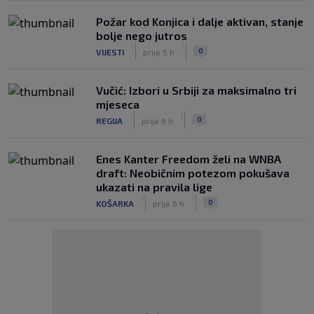
Požar kod Konjica i dalje aktivan, stanje
bolje nego jutros
|
|
0
VIJESTI
prije 5 h
Vučić: Izbori u Srbiji za maksimalno tri
mjeseca
|
|
0
REGIJA
prije 6 h
Enes Kanter Freedom želi na WNBA
draft: Neobičnim potezom pokušava
ukazati na pravila lige
|
|
0
KOŠARKA
prije 6 h