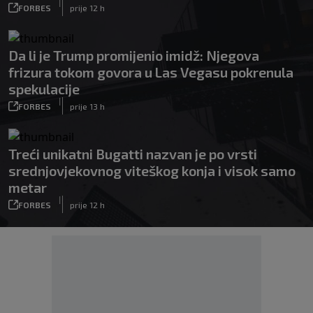
|
FORBES
prije 12 h
Da li je Trump promijenio imidž: Njegova
frizura tokom govora u Las Vegasu pokrenula
spekulacije
|
FORBES
prije 13 h
Treći unikatni Bugatti nazvan je po vrsti
srednjovjekovnog viteškog konja i visok samo
metar
|
FORBES
prije 12 h