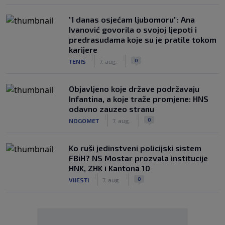
"I danas osjećam ljubomoru": Ana
Ivanović govorila o svojoj ljepoti i
predrasudama koje su je pratile tokom
karijere
|
|
0
TENIS
7. aug.
Objavljeno koje države podržavaju
Infantina, a koje traže promjene: HNS
odavno zauzeo stranu
|
|
0
NOGOMET
7. aug.
Ko ruši jedinstveni policijski sistem
FBiH? NS Mostar prozvala institucije
HNK, ZHK i Kantona 10
|
|
0
VIJESTI
7. aug.