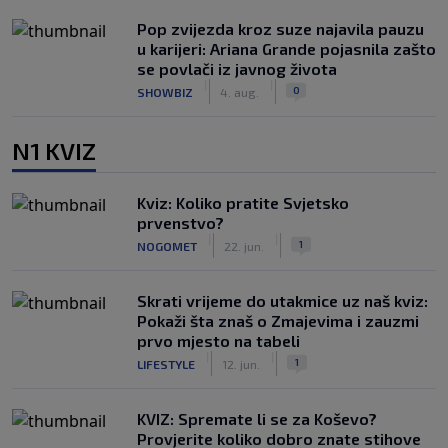
Pop zvijezda kroz suze najavila pauzu
u karijeri: Ariana Grande pojasnila zašto
se povlači iz javnog života
|
|
0
SHOWBIZ
4. aug.
N1 KVIZ
Kviz: Koliko pratite Svjetsko
prvenstvo?
|
|
1
NOGOMET
22. jun.
Skrati vrijeme do utakmice uz naš kviz:
Pokaži šta znaš o Zmajevima i zauzmi
prvo mjesto na tabeli
|
|
1
LIFESTYLE
12. jun.
KVIZ: Spremate li se za Koševo?
Provjerite koliko dobro znate stihove