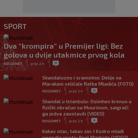
SPORT
Dva "krompira" u Premijer ligi: Bez
golova u dvije utakmice prvog kola
|
|
0
NOGOMET
prije 2 h
Skandalozno i sramotno: Delije na
Marakani veličale Ratka Mladića (FOTO)
|
|
0
NOGOMET
prije 2 h
Skandal u Istanbulu: Osimhen krenuo u
fizički obračun sa Mourinom, saigrači
ga jedva zaustavili (VIDEO)
|
|
0
NOGOMET
prije 2 h
Kakav otac, takav sin: I Kodro mlađi
pogodio protiv Real Madrida (VIDEO)