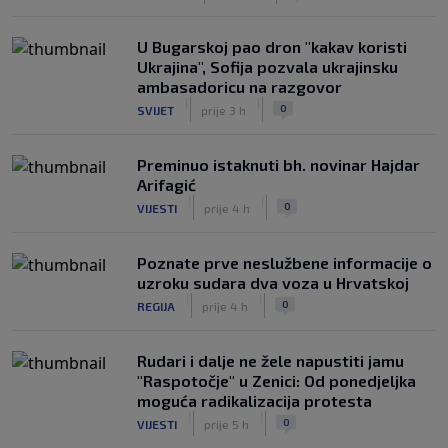
FIFA-e je vaš novac", danas se suočava
s najvećom krizom
U Bugarskoj pao dron "kakav koristi
|
|
0
NOGOMET
prije 6 h
Ukrajina", Sofija pozvala ukrajinsku
ambasadoricu na razgovor
|
|
0
SVIJET
prije 3 h
Preminuo istaknuti bh. novinar Hajdar
Arifagić
|
|
0
VIJESTI
prije 4 h
Poznate prve neslužbene informacije o
uzroku sudara dva voza u Hrvatskoj
|
|
0
REGIJA
prije 4 h
Rudari i dalje ne žele napustiti jamu
"Raspotočje" u Zenici: Od ponedjeljka
moguća radikalizacija protesta
|
|
0
VIJESTI
prije 5 h