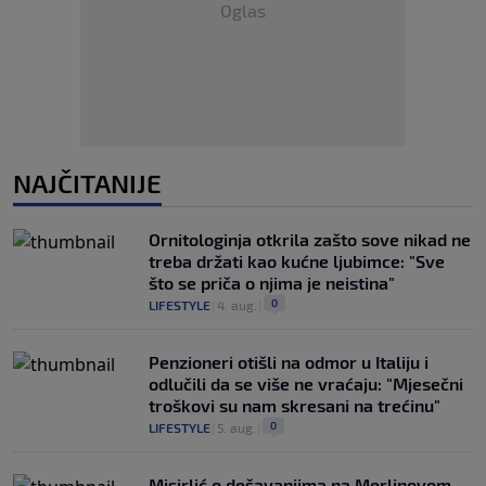
Oglas
NAJČITANIJE
Ornitologinja otkrila zašto sove nikad ne
treba držati kao kućne ljubimce: "Sve
što se priča o njima je neistina"
0
LIFESTYLE
|
4. aug.
|
Penzioneri otišli na odmor u Italiju i
odlučili da se više ne vraćaju: "Mjesečni
troškovi su nam skresani na trećinu"
0
LIFESTYLE
|
5. aug.
|
Misirlić o dešavanjima na Merlinovom