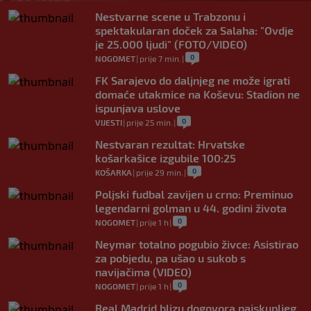
Nestvarne scene u Trabzonu i
spektakularan doček za Salaha: "Ovdje
je 25.000 ljudi" (FOTO/VIDEO)
0
NOGOMET
|
prije 7 min.
|
FK Sarajevo do daljnjeg ne može igrati
domaće utakmice na Koševu: Stadion ne
ispunjava uslove
0
VIJESTI
|
prije 25 min.
|
Nestvaran rezultat: Hrvatske
košarkašice izgubile 100:25
0
KOŠARKA
|
prije 29 min.
|
Poljski fudbal zavijen u crno: Preminuo
legendarni golman u 44. godini života
0
NOGOMET
|
prije 1 h
|
Neymar totalno pogubio živce: Asistirao
za pobjedu, pa ušao u sukob s
navijačima (VIDEO)
0
NOGOMET
|
prije 1 h
|
Real Madrid blizu dogovora najskupljeg