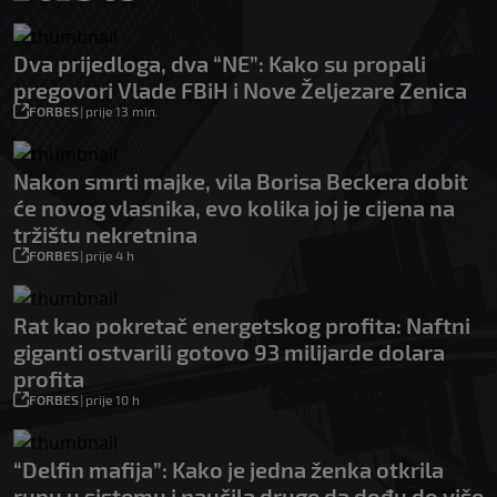
Dva prijedloga, dva “NE”: Kako su propali
pregovori Vlade FBiH i Nove Željezare Zenica
FORBES
|
prije 13 min.
Nakon smrti majke, vila Borisa Beckera dobit
će novog vlasnika, evo kolika joj je cijena na
tržištu nekretnina
FORBES
|
prije 4 h
Rat kao pokretač energetskog profita: Naftni
giganti ostvarili gotovo 93 milijarde dolara
profita
FORBES
|
prije 10 h
“Delfin mafija”: Kako je jedna ženka otkrila
rupu u sistemu i naučila druge da dođu do više