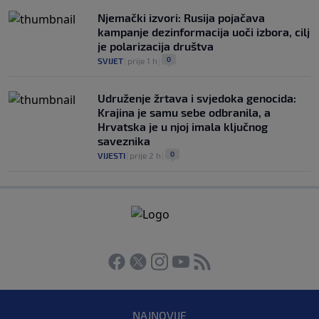
Njemački izvori: Rusija pojačava
kampanje dezinformacija uoči izbora, cilj
je polarizacija društva
0
SVIJET
|
prije 1 h
|
Udruženje žrtava i svjedoka genocida:
Krajina je samu sebe odbranila, a
Hrvatska je u njoj imala ključnog
saveznika
0
VIJESTI
|
prije 2 h
|
NAJNOVIJE