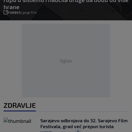
hrane
FORBES
|
prije 11 h
Oglas
ZDRAVLJE
Sarajevo odbrojava do 32. Sarajevo Film
Festivala, grad već prepun turista
0