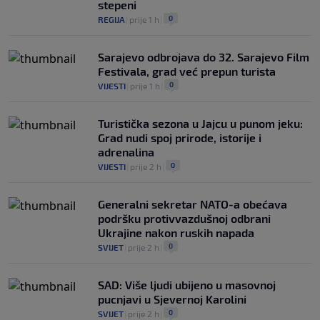
stepeni
0
REGIJA
|
prije 1 h
|
Sarajevo odbrojava do 32. Sarajevo Film
Festivala, grad već prepun turista
0
VIJESTI
|
prije 1 h
|
Turistička sezona u Jajcu u punom jeku:
Grad nudi spoj prirode, istorije i
adrenalina
0
VIJESTI
|
prije 2 h
|
Generalni sekretar NATO-a obećava
podršku protivvazdušnoj odbrani
Ukrajine nakon ruskih napada
0
SVIJET
|
prije 2 h
|
SAD: Više ljudi ubijeno u masovnoj
pucnjavi u Sjevernoj Karolini
0
SVIJET
|
prije 2 h
|