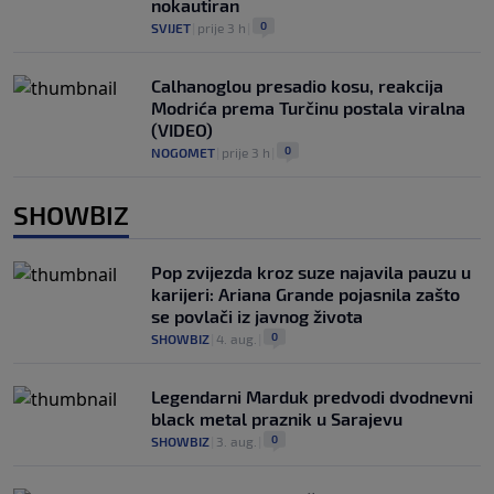
nokautiran
0
SVIJET
|
prije 3 h
|
Calhanoglou presadio kosu, reakcija
Modrića prema Turčinu postala viralna
(VIDEO)
0
NOGOMET
|
prije 3 h
|
SHOWBIZ
Pop zvijezda kroz suze najavila pauzu u
karijeri: Ariana Grande pojasnila zašto
se povlači iz javnog života
0
SHOWBIZ
|
4. aug.
|
Legendarni Marduk predvodi dvodnevni
black metal praznik u Sarajevu
0
SHOWBIZ
|
3. aug.
|