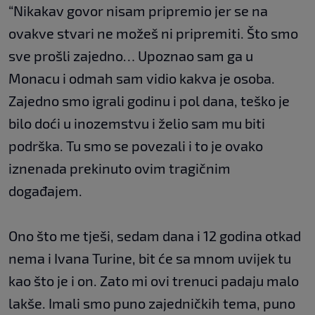
“Nikakav govor nisam pripremio jer se na
ovakve stvari ne možeš ni pripremiti. Što smo
sve prošli zajedno… Upoznao sam ga u
Monacu i odmah sam vidio kakva je osoba.
Zajedno smo igrali godinu i pol dana, teško je
bilo doći u inozemstvu i želio sam mu biti
podrška. Tu smo se povezali i to je ovako
iznenada prekinuto ovim tragičnim
događajem.
Ono što me tješi, sedam dana i 12 godina otkad
nema i Ivana Turine, bit će sa mnom uvijek tu
kao što je i on. Zato mi ovi trenuci padaju malo
lakše. Imali smo puno zajedničkih tema, puno