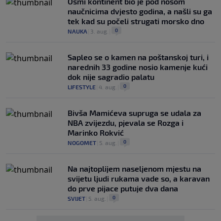
Osmi kontinent bio je pod nosom
naučnicima dvjesto godina, a našli su ga
tek kad su počeli strugati morsko dno
0
NAUKA
|
3. aug.
|
Saplео se o kamen na poštanskoj turi, i
narednih 33 godine nosio kamenje kući
dok nije sagradio palatu
0
LIFESTYLE
|
4. aug.
|
Bivša Mamićeva supruga se udala za
NBA zvijezdu, pjevala se Rozga i
Marinko Rokvić
0
NOGOMET
|
5. aug.
|
Na najtoplijem naseljenom mjestu na
svijetu ljudi rukama vade so, a karavan
do prve pijace putuje dva dana
0
SVIJET
|
5. aug.
|