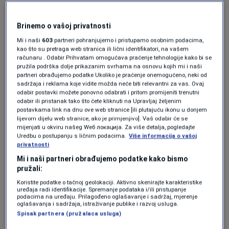
predanost, energiju i snagu duha, koju je
pokazivao i u najtežim trenucima života.
Brinemo o vašoj privatnosti
Mi i naši
603
partneri pohranjujemo i pristupamo osobnim podacima,
kao što su pretraga web stranica ili lični identifikatori, na vašem
Pokrivač
će ostati zapamćen kao jedan od onih
računaru . Odabir Prihvatam omogućava praćenje tehnologije kako bi se
pružila podrška dolje prikazanim svrhama na osnovu kojih mi i naši
koji su, unatoč teškim životnim izazovima,
partneri obrađujemo podatke Ukoliko je praćenje onemogućeno, neki od
sadržaja i reklama koje vidite možda neće biti relevantni za vas. Ovaj
uvijek nosili osmijeh i ljubav prema nogometu.
odabir postavki možete ponovno odabrati i pritom promijeniti trenutni
odabir ili pristanak tako što ćete kliknuti na Upravljaj željenim
postavkama link na dnu ove web stranice [ili plutajuću ikonu u donjem
lijevom dijelu web stranice, ako je primjenjivo]. Vaš odabir će se
“U ime Dinama, htio bih s vama podijeliti par
mijenjati u okviru našeg Wеб локација. Za više detalja, pogledajte
Uredbu o postupanju s ličnim podacima.
Više informacija o vašoj
rečenica. Odajemo počast jednom od nas.
privatnosti
Teško je pronaći riječi koje opisuju prazninu
Mi i naši partneri obrađujemo podatke kako bismo
pružali:
koja je ostavila ova tragična vijest. Bio je dio
Koristite podatke o tačnoj geolokaciji. Aktivno skenirajte karakteristike
jedne posebne generacije Dinama, koji je nosio
uređaja radi identifikacije. Spremanje podataka i/ili pristupanje
podacima na uređaju. Prilagođeno oglašavanje i sadržaj, mjerenje
njegov dres s ponosom. Znao je u svaku
oglašavanja i sadržaja, istraživanje publike i razvoj usluga.
Spisak partnera (pružalaca usluga)
svlačionicu unijeti mir, šalu, a često i riječ