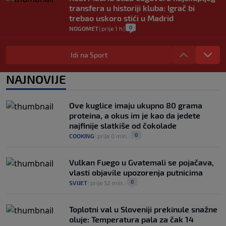
transfera u historiji kluba: Igrač bi
trebao uskoro stići u Madrid
0
NOGOMET
|
prije 1 h
|
Lara Gut-Behrami završila karijeru:
Jedna od najvećih skijašica svih
Idi na Sport
vremena rekla "zbogom"
0
OSTALI SPORTOVI
|
prije 1 h
|
NAJNOVIJE
Predsjednik FIFA-e ne odustaje od svojih
planova: Otkriveno šta je ponudio
Ove kuglice imaju ukupno 80 grama
Marokancima za podršku
proteina, a okus im je kao da jedete
0
NOGOMET
|
prije 2 h
|
najfinije slatkiše od čokolade
0
COOKING
|
prije 0 min.
|
Vulkan Fuego u Gvatemali se pojačava,
vlasti objavile upozorenja putnicima
0
SVIJET
|
prije 52 min.
|
Toplotni val u Sloveniji prekinule snažne
oluje: Temperatura pala za čak 14