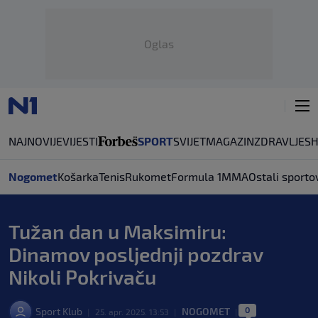
Oglas
NAJNOVIJE
VIJESTI
SPORT
SVIJET
MAGAZIN
ZDRAVLJE
S
Nogomet
Košarka
Tenis
Rukomet
Formula 1
MMA
Ostali sporto
Tužan dan u Maksimiru:
Dinamov posljednji pozdrav
Nikoli Pokrivaču
0
Sport Klub
NOGOMET
|
25. apr. 2025. 13:53
|
|