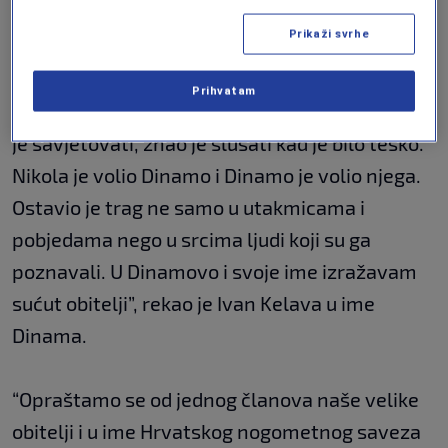
podrške.
Prikaži svrhe
Izvan terena je pobijedio bolest, koja mu je
Prihvatam
stala na put i tako pokazao svoj karakter. Znao
je savjetovati, znao je slušati kad je bilo teško.
Nikola je volio Dinamo i Dinamo je volio njega.
Ostavio je trag ne samo u utakmicama i
pobjedama nego u srcima ljudi koji su ga
poznavali. U Dinamovo i svoje ime izražavam
sućut obitelji”, rekao je Ivan Kelava u ime
Dinama.
“Opraštamo se od jednog članova naše velike
obitelji i u ime Hrvatskog nogometnog saveza