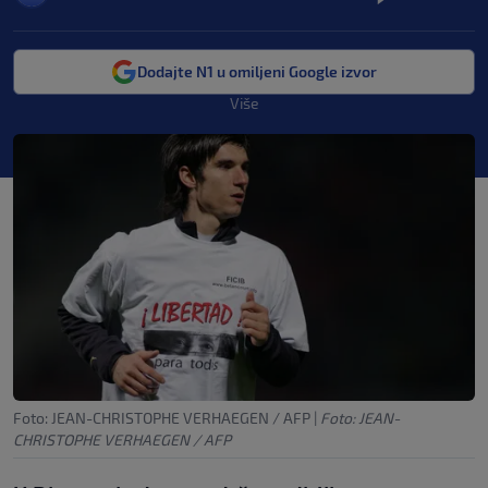
Dodajte N1 u omiljeni Google izvor
Više
Foto: JEAN-CHRISTOPHE VERHAEGEN / AFP
|
Foto: JEAN-
CHRISTOPHE VERHAEGEN / AFP