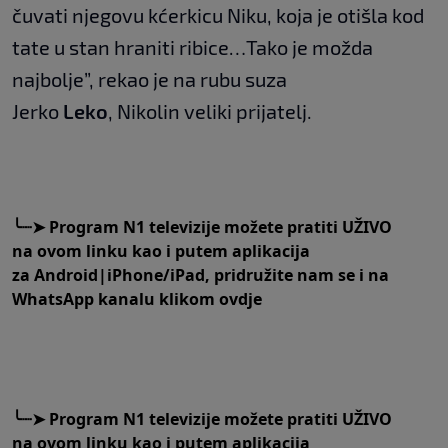
čuvati njegovu kćerkicu Niku, koja je otišla kod
tate u stan hraniti ribice…Tako je možda
najbolje”, rekao je na rubu suza
Jerko
Leko
, Nikolin veliki prijatelj.
╰┈➤
Program N1 televizije možete pratiti UŽIVO
na
ovom linku
kao i putem aplikacija
za
An
droid
|
iPhone/iPad,
pridružite nam se i na
WhatsApp kanalu klikom
ovdje
╰┈➤
Program N1 televizije možete pratiti UŽIVO
na
ovom linku
kao i putem aplikacija