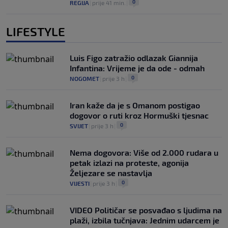
0
REGIJA
|
prije 41 min.
|
LIFESTYLE
Luis Figo zatražio odlazak Giannija
Infantina: Vrijeme je da ode - odmah
0
NOGOMET
|
prije 3 h
|
Iran kaže da je s Omanom postigao
dogovor o ruti kroz Hormuški tjesnac
0
SVIJET
|
prije 3 h
|
Nema dogovora: Više od 2.000 rudara u
petak izlazi na proteste, agonija
Željezare se nastavlja
0
VIJESTI
|
prije 3 h
|
VIDEO Političar se posvađao s ljudima na
plaži, izbila tučnjava: Jednim udarcem je