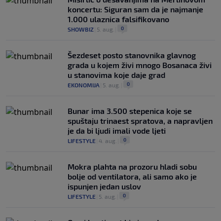
koncertu: Siguran sam da je najmanje
1.000 ulaznica falsifikovano
0
SHOWBIZ
|
5. aug.
|
Šezdeset posto stanovnika glavnog
grada u kojem živi mnogo Bosanaca živi
u stanovima koje daje grad
0
EKONOMIJA
|
5. aug.
|
Bunar imа 3.500 stepenica koje se
spuštaju trinaest spratova, a napravljen
je da bi ljudi imali vode ljeti
0
LIFESTYLE
|
4. aug.
|
Mokra plahta na prozoru hladi sobu
bolje od ventilatora, ali samo ako je
ispunjen jedan uslov
0
LIFESTYLE
|
5. aug.
|