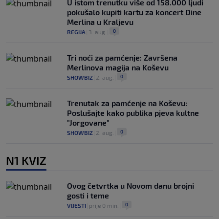
U istom trenutku više od 158.000 ljudi
pokušalo kupiti kartu za koncert Dine
Merlina u Kraljevu
0
REGIJA
|
3. aug.
|
Tri noći za pamćenje: Završena
Merlinova magija na Koševu
0
SHOWBIZ
|
2. aug.
|
Trenutak za pamćenje na Koševu:
Poslušajte kako publika pjeva kultne
"Jorgovane"
0
SHOWBIZ
|
2. aug.
|
N1 KVIZ
Ovog četvrtka u Novom danu brojni
gosti i teme
0
VIJESTI
|
prije 0 min.
|