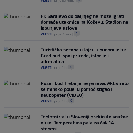
VIJESTI
|
prije 50 min.
|
FK Sarajevo do daljnjeg ne može igrati
domaće utakmice na Koševu: Stadion ne
ispunjava uslove
0
VIJESTI
|
prije 7 min.
|
Turistička sezona u Jajcu u punom jeku:
Grad nudi spoj prirode, istorije i
adrenalina
0
VIJESTI
|
prije 1 h
|
Požar kod Trebinja ne jenjava: Aktiviralo
se minsko polje, u pomoć stigao i
helikopeter (VIDEO)
0
VIJESTI
|
prije 1 h
|
Toplotni val u Sloveniji prekinule snažne
oluje: Temperatura pala za čak 14
stepeni