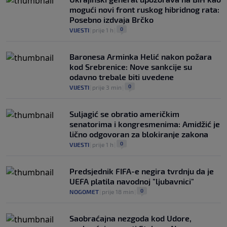
mogući novi front ruskog hibridnog rata:
Posebno izdvaja Brčko
0
VIJESTI
|
prije 1 h
|
Baronesa Arminka Helić nakon požara
kod Srebrenice: Nove sankcije su
odavno trebale biti uvedene
0
VIJESTI
|
prije 3 min
|
Suljagić se obratio američkim
senatorima i kongresmenima: Amidžić je
lično odgovoran za blokiranje zakona
0
VIJESTI
|
prije 1 h
|
Predsjednik FIFA-e negira tvrdnju da je
UEFA platila navodnoj "ljubavnici"
0
NOGOMET
|
prije 18 min
|
Saobraćajna nezgoda kod Udore,