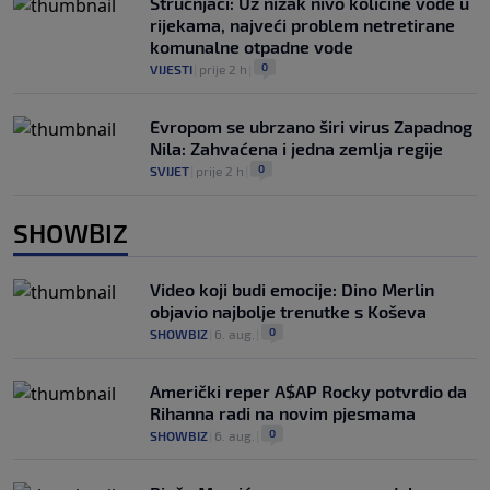
Stručnjaci: Uz nizak nivo količine vode u
rijekama, najveći problem netretirane
komunalne otpadne vode
0
VIJESTI
|
prije 2 h
|
Evropom se ubrzano širi virus Zapadnog
Nila: Zahvaćena i jedna zemlja regije
0
SVIJET
|
prije 2 h
|
SHOWBIZ
Video koji budi emocije: Dino Merlin
objavio najbolje trenutke s Koševa
0
SHOWBIZ
|
6. aug.
|
Američki reper A$AP Rocky potvrdio da
Rihanna radi na novim pjesmama
0
SHOWBIZ
|
6. aug.
|