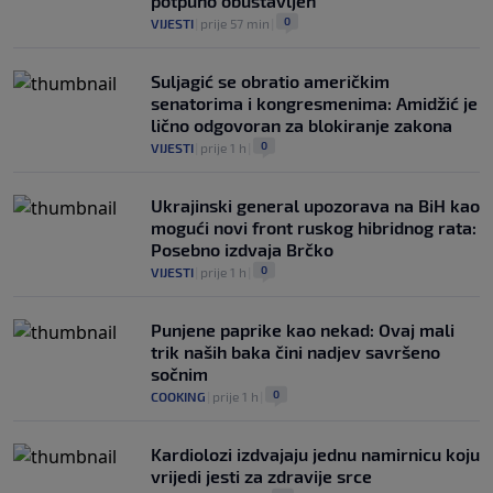
potpuno obustavljen
0
VIJESTI
|
prije 57 min
|
Suljagić se obratio američkim
senatorima i kongresmenima: Amidžić je
lično odgovoran za blokiranje zakona
0
VIJESTI
|
prije 1 h
|
Ukrajinski general upozorava na BiH kao
mogući novi front ruskog hibridnog rata:
Posebno izdvaja Brčko
0
VIJESTI
|
prije 1 h
|
Punjene paprike kao nekad: Ovaj mali
trik naših baka čini nadjev savršeno
sočnim
0
COOKING
|
prije 1 h
|
Kardiolozi izdvajaju jednu namirnicu koju
vrijedi jesti za zdravije srce