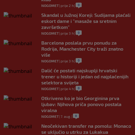
0
NOGOMET
|
prije 2 h
|
Skandal u Južnoj Koreji: Sudijama plaćali
eskort dame i "masaže sa sretnim
završetkom"
0
NOGOMET
|
prije 3 h
|
Barcelona poslala prvu ponudu za
Rodrija, Manchester City traži znatno
više
0
NOGOMET
|
prije 3 h
|
Dalić će postati najskuplji hrvatski
trener u historiji i jedan od najplaćenijih
selektora svijeta
0
NOGOMET
|
prije 4 h
|
Otkriveno ko je bio Georginina prva
ljubav: Njihova priča ponovo postala
viralna
0
NOGOMET
|
7. aug.
|
Neočekivan transfer na pomolu: Monaco
se uključio u utrku za Lukakua