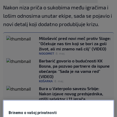
Nakon niza priča o sukobima među igračima i
lošim odnosima unutar ekipe, sada se pojavio i
novi detalj koji dodatno produbljuje krizu.
Milošević pred novi meč protiv Sloge:
"Očekuje nas tim koji se bori za goli
život, ali mi znamo naš cilj" (VIDEO)
NOGOMET
|
8. maj.
Barbarić govorio o budućnosti KK
Bosna, pa pozvao partnere da ispune
obećanja: "Sada je na vama red"
(VIDEO)
KOŠARKA
|
8. maj.
Bura u Vaterpolo savezu Srbije:
Nakon izjave novog predsjednika,
otišli selektor i 11 igrača
OSTALI SPORTOVI
|
8. maj.
Minut nakon zvižduka najočekivaniji
Brinemo o vašoj privatnosti
duel prekinut: Navijači demolirali