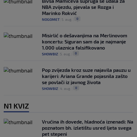
Bivša Mamićeva supruga se udala za
NBA zvijezdu, pjevala se Rozga i
Marinko Rokvić
0
NOGOMET
|
5. aug.
|
Misirlić o dešavanjima na Merlinovom
koncertu: Siguran sam da je najmanje
1.000 ulaznica falsifikovano
0
SHOWBIZ
|
5. aug.
|
Pop zvijezda kroz suze najavila pauzu u
karijeri: Ariana Grande pojasnila zašto
se povlači iz javnog života
0
SHOWBIZ
|
4. aug.
|
N1 KVIZ
Vrućina ih dovede, hladnoća iznenadi: Na
poznatom bh. izletištu usred ljeta svega
pet stepeni