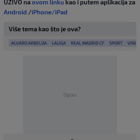
UŽIVO na
ovom linku
kao i putem aplikacija za
Android
/
iPhone/iPad
Više tema kao što je ova?
ALVARO ARBELOA
LALIGA
REAL MADRID CF
SPORT
VINIC
Oglas