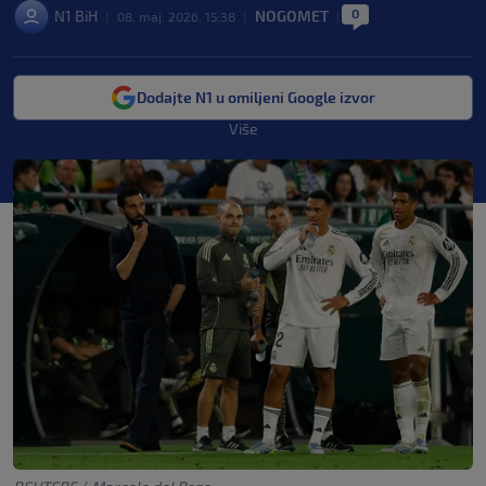
0
N1 BiH
NOGOMET
|
08. maj. 2026. 15:38
|
|
Dodajte N1 u omiljeni Google izvor
Više