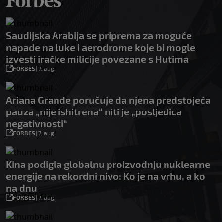
Saudijska Arabija se priprema za moguće
napade na luke i aerodrome koje bi mogle
izvesti iračke milicije povezane s Hutima
FORBES
|
7. aug.
Ariana Grande poručuje da njena predstojeća
pauza „nije ishitrena“ niti je „posljedica
negativnosti“
FORBES
|
7. aug.
Kina podigla globalnu proizvodnju nuklearne
energije na rekordni nivo: Ko je na vrhu, a ko
na dnu
FORBES
|
7. aug.