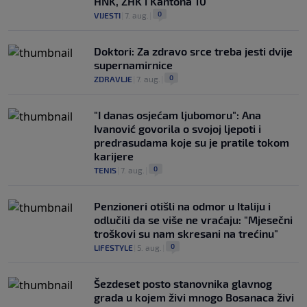
HNK, ZHK i Kantona 10
0
VIJESTI
|
7. aug.
|
Doktori: Za zdravo srce treba jesti dvije
supernamirnice
0
ZDRAVLJE
|
7. aug.
|
"I danas osjećam ljubomoru": Ana
Ivanović govorila o svojoj ljepoti i
predrasudama koje su je pratile tokom
karijere
0
TENIS
|
7. aug.
|
Penzioneri otišli na odmor u Italiju i
odlučili da se više ne vraćaju: "Mjesečni
troškovi su nam skresani na trećinu"
0
LIFESTYLE
|
5. aug.
|
Šezdeset posto stanovnika glavnog
grada u kojem živi mnogo Bosanaca živi