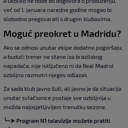
a ukoliko ne dođe do dogovora o produženju,
već od 1. januara naredne godine mogao bi
slobodno pregovarati s drugim klubovima.
Moguć preokret u Madridu?
Ako se odnosi unutar ekipe dodatno pogoršaju,
a budući trener ne stane iza brazilskog
napadača, nije isključeno ni da Real Madrid
ozbiljno razmotri njegov odlazak.
Za sada klub javno šuti, ali jasno je da situacija
unutar svlačionice postaje sve ozbiljnija u
možda najosjetljivijem trenutku sezone.
╰┈➤ Program N1 televizije možete pratiti