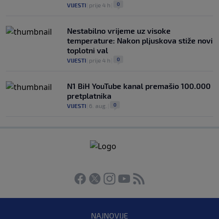
0
VIJESTI
|
prije 4 h
|
Nestabilno vrijeme uz visoke
temperature: Nakon pljuskova stiže novi
toplotni val
0
VIJESTI
|
prije 4 h
|
N1 BiH YouTube kanal premašio 100.000
pretplatnika
0
VIJESTI
|
6. aug.
|
NAJNOVIJE