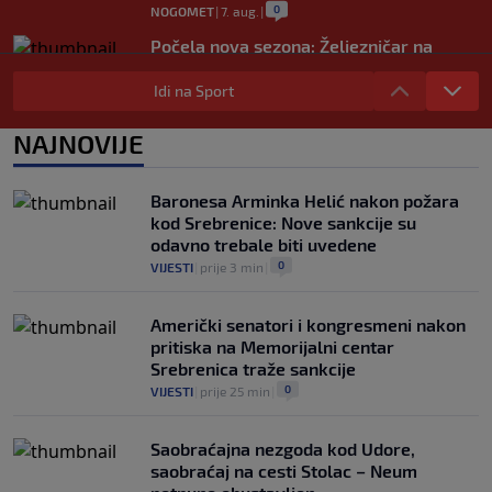
0
NOGOMET
|
7. aug.
|
Počela nova sezona: Željezničar na
Grbavici savladao BSK
Idi na Sport
0
NOGOMET
|
7. aug.
|
UEFA pokreće istragu: Je li Infantino
NAJNOVIJE
namjeravao prodati prava na Svjetsko
prvenstvo ispod cijene?
0
NOGOMET
|
7. aug.
|
Baronesa Arminka Helić nakon požara
kod Srebrenice: Nove sankcije su
odavno trebale biti uvedene
0
VIJESTI
|
prije 3 min
|
Američki senatori i kongresmeni nakon
pritiska na Memorijalni centar
Srebrenica traže sankcije
0
VIJESTI
|
prije 25 min
|
Saobraćajna nezgoda kod Udore,
saobraćaj na cesti Stolac – Neum