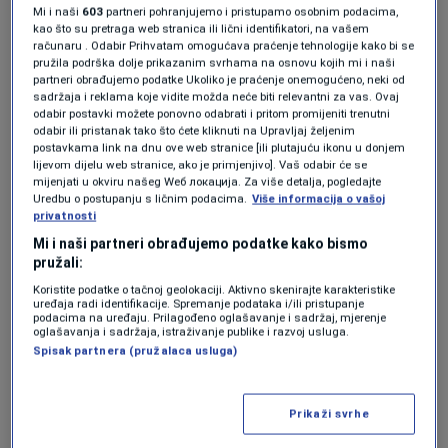
Mi i naši
603
partneri pohranjujemo i pristupamo osobnim podacima,
teren, ni 9 prstenova osiguranja nije
kao što su pretraga web stranica ili lični identifikatori, na vašem
pomoglo
računaru . Odabir Prihvatam omogućava praćenje tehnologije kako bi se
NOGOMET
|
8. maj.
pružila podrška dolje prikazanim svrhama na osnovu kojih mi i naši
partneri obrađujemo podatke Ukoliko je praćenje onemogućeno, neki od
sadržaja i reklama koje vidite možda neće biti relevantni za vas. Ovaj
Mundo Deportivo tvrdi da dio ekipe glavnim
odabir postavki možete ponovno odabrati i pritom promijeniti trenutni
odabir ili pristanak tako što ćete kliknuti na Upravljaj željenim
uzrokom problema smatra Vinícius Júniora.
postavkama link na dnu ove web stranice [ili plutajuću ikonu u donjem
lijevom dijelu web stranice, ako je primjenjivo]. Vaš odabir će se
mijenjati u okviru našeg Wеб локација. Za više detalja, pogledajte
Igrači navodno izgubili
Uredbu o postupanju s ličnim podacima.
Više informacija o vašoj
privatnosti
strpljenje
Mi i naši partneri obrađujemo podatke kako bismo
pružali:
Još 21. marta isti medij objavio je da su mnogi
Koristite podatke o tačnoj geolokaciji. Aktivno skenirajte karakteristike
uređaja radi identifikacije. Spremanje podataka i/ili pristupanje
igrači Real Madrida nezadovoljni ponašanjem
podacima na uređaju. Prilagođeno oglašavanje i sadržaj, mjerenje
oglašavanja i sadržaja, istraživanje publike i razvoj usluga.
brazilskog krilnog fudbalera.
Spisak partnera (pružalaca usluga)
Prema tim informacijama, saigračima smetaju:
Prikaži svrhe
njegov odnos prema ekipi