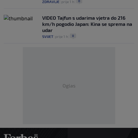
0
ZDRAVLJE
|
prije 1 h
|
VIDEO Tajfun s udarima vjetra do 216
km/h pogodio Japan: Kina se sprema na
udar
0
SVIJET
|
prije 1 h
|
Oglas