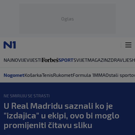
Oglas
NAJNOVIJE
VIJESTI
SPORT
SVIJET
MAGAZIN
ZDRAVLJE
S
Nogomet
Košarka
Tenis
Rukomet
Formula 1
MMA
Ostali sporto
NE SMIRUJU SE STRASTI
U Real Madridu saznali ko je
"izdajica" u ekipi, ovo bi moglo
promijeniti čitavu sliku