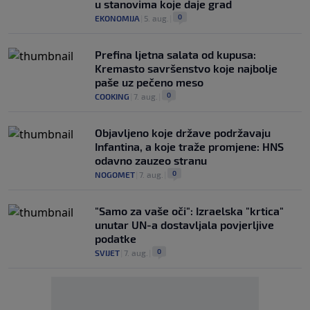
u stanovima koje daje grad
0
EKONOMIJA
|
5. aug.
|
Prefina ljetna salata od kupusa:
Kremasto savršenstvo koje najbolje
paše uz pečeno meso
0
COOKING
|
7. aug.
|
Objavljeno koje države podržavaju
Infantina, a koje traže promjene: HNS
odavno zauzeo stranu
0
NOGOMET
|
7. aug.
|
"Samo za vaše oči": Izraelska "krtica"
unutar UN-a dostavljala povjerljive
podatke
0
SVIJET
|
7. aug.
|