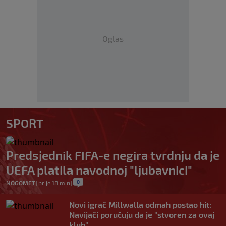
Oglas
SPORT
Predsjednik FIFA-e negira tvrdnju da je
UEFA platila navodnoj "ljubavnici"
0
NOGOMET
|
prije 18 min
|
Novi igrač Millwalla odmah postao hit:
Navijači poručuju da je "stvoren za ovaj
klub"