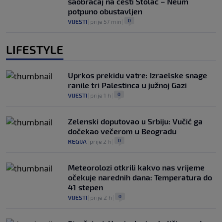
saobraćaj na cesti Stolac – Neum
potpuno obustavljen
0
VIJESTI
|
prije 57 min
|
LIFESTYLE
Uprkos prekidu vatre: Izraelske snage
ranile tri Palestinca u južnoj Gazi
0
VIJESTI
|
prije 1 h
|
Zelenski doputovao u Srbiju: Vučić ga
dočekao večerom u Beogradu
0
REGIJA
|
prije 2 h
|
Meteorolozi otkrili kakvo nas vrijeme
očekuje narednih dana: Temperatura do
41 stepen
0
VIJESTI
|
prije 2 h
|