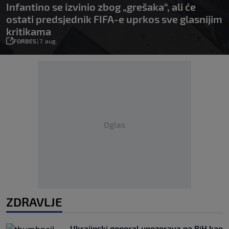
Infantino se izvinio zbog „grešaka“, ali će
ostati predsjednik FIFA-e uprkos sve glasnijim
kritikama
FORBES
|
7. aug.
Oglas
ZDRAVLJE
Ukrajinski general upozorava na BiH kao