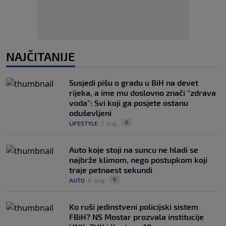
NAJČITANIJE
Susjedi pišu o gradu u BiH na devet
rijeka, a ime mu doslovno znači "zdrava
voda": Svi koji ga posjete ostanu
oduševljeni
0
LIFESTYLE
|
7. aug.
|
Auto koje stoji na suncu ne hladi se
najbrže klimom, nego postupkom koji
traje petnaest sekundi
0
AUTO
|
6. aug.
|
Ko ruši jedinstveni policijski sistem
FBiH? NS Mostar prozvala institucije