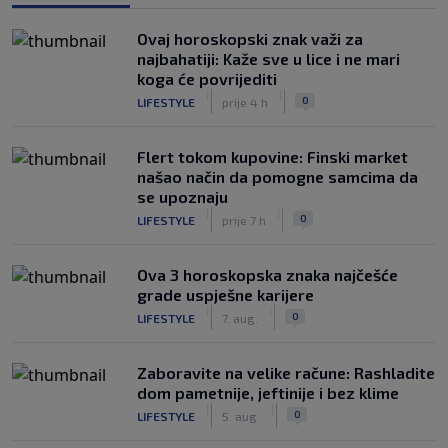
Ovaj horoskopski znak važi za
najbahatiji: Kaže sve u lice i ne mari
koga će povrijediti
|
|
0
LIFESTYLE
prije 4 h
Flert tokom kupovine: Finski market
našao način da pomogne samcima da
se upoznaju
|
|
0
LIFESTYLE
prije 7 h
Ova 3 horoskopska znaka najčešće
grade uspješne karijere
|
|
0
LIFESTYLE
7. aug.
Zaboravite na velike račune: Rashladite
dom pametnije, jeftinije i bez klime
|
|
0
LIFESTYLE
5. aug.