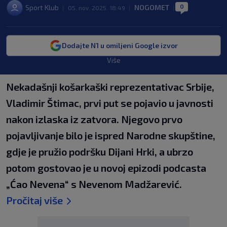
0
Sport Klub
NOGOMET
|
05. nov. 2025. 18:49
|
|
Dodajte N1 u omiljeni Google izvor
Više
Nekadašnji košarkaški reprezentativac Srbije,
Vladimir Štimac, prvi put se pojavio u javnosti
nakon izlaska iz zatvora. Njegovo prvo
pojavljivanje bilo je ispred Narodne skupštine,
gdje je pružio podršku Dijani Hrki, a ubrzo
potom gostovao je u novoj epizodi podcasta
„Ćao Nevena“ s Nevenom Madžarević.
Pročitaj više