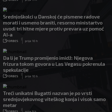
Srednjoškolci u Danskoj će pismene radove
morati i usmeno braniti, resorno ministartvo
uvodi tri hitne mjere protiv prevara uz pomoć
AI-a
|
FORBES
prije 10 h
Da li je Trump promijenio imidž: Njegova
frizura tokom govora u Las Vegasu pokrenula
spekulacije
|
FORBES
prije 10 h
Treći unikatni Bugatti nazvan je po vrsti
srednjovjekovnog viteškog konja i visok samo
metar
|
FORBES
prije 9 h