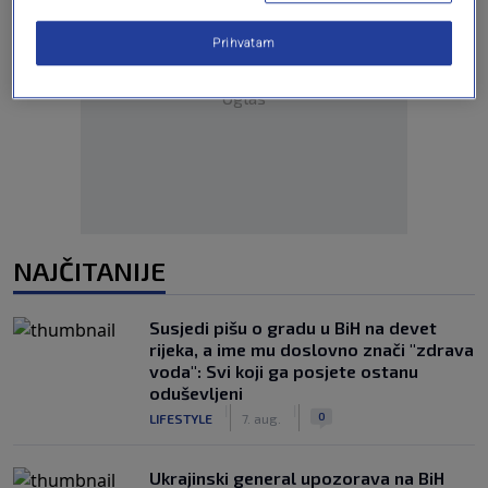
Prihvatam
Oglas
NAJČITANIJE
Susjedi pišu o gradu u BiH na devet
rijeka, a ime mu doslovno znači "zdrava
voda": Svi koji ga posjete ostanu
oduševljeni
|
|
0
LIFESTYLE
7. aug.
Ukrajinski general upozorava na BiH