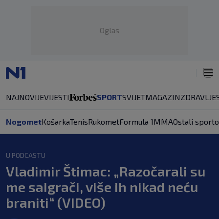
Oglas
NAJNOVIJE
VIJESTI
SPORT
SVIJET
MAGAZIN
ZDRAVLJE
Nogomet
Košarka
Tenis
Rukomet
Formula 1
MMA
Ostali sporto
U PODCASTU
Vladimir Štimac: „Razočarali su
me saigrači, više ih nikad neću
braniti“ (VIDEO)