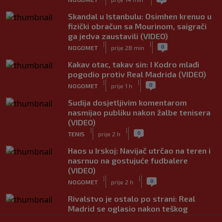
Skandal u Istanbulu: Osimhen krenuo u
fizički obračun sa Mourinom, saigrači
ga jedva zaustavili (VIDEO)
|
|
0
NOGOMET
prije 28 min
Kakav otac, takav sin: I Kodro mlađi
pogodio protiv Real Madrida (VIDEO)
|
|
0
NOGOMET
prije 1 h
Sudija dosjetljivim komentarom
nasmijao publiku nakon žalbe tenisera
(VIDEO)
|
|
0
TENIS
prije 2 h
Haos u Irskoj: Navijač utrčao na teren i
nasrnuo na gostujuće fudbalere
(VIDEO)
|
|
0
NOGOMET
prije 2 h
Rivalstvo je ostalo po strani: Real
Madrid se oglasio nakon teškog
gubitka Lionela Messija