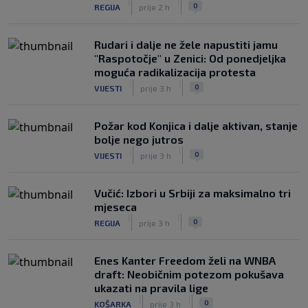
|
|
0
REGIJA
prije 2 h
Rudari i dalje ne žele napustiti jamu
"Raspotočje" u Zenici: Od ponedjeljka
moguća radikalizacija protesta
|
|
0
VIJESTI
prije 3 h
Požar kod Konjica i dalje aktivan, stanje
bolje nego jutros
|
|
0
VIJESTI
prije 3 h
Vučić: Izbori u Srbiji za maksimalno tri
mjeseca
|
|
0
REGIJA
prije 3 h
Enes Kanter Freedom želi na WNBA
draft: Neobičnim potezom pokušava
ukazati na pravila lige
|
|
0
KOŠARKA
prije 3 h