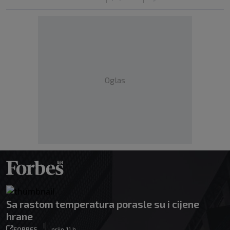
Oglas
Sa rastom temperatura porasle su i cijene
hrane
|
FORBES
prije 11 h