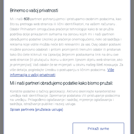
Brinemo o vašoj privatnosti
Mi i naši
603
partneri pohranjujemo i pristupamo osobnim podacima, kao
Pošalji komentar
što su pretraga web stranica ili lični identifikatori, na vašem računaru .
Odabir Prihvatam omogućava praćenje tehnologije kako bi se pružila
podrška dolje prikazanim svrhama na osnovu kojih mi i naši partneri
obrađujemo podatke Ukoliko je praćenje onemogućeno, neki od sadržaja i
reklama koje vidite možda neće biti relevantni za vas. Ovaj odabir postavki
možete ponovno odabrati i pritom promijeniti trenutni odabir ili pristanak
tako što ćete kliknuti na Upravljaj željenim postavkama link na dnu ove
web stranice [ili plutajuću ikonu u donjem lijevom dijelu web stranice, ako
je primjenjivo]. Vaš odabir će se mijenjati u okviru našeg Wеб локација. Za
više detalja, pogledajte Uredbu o postupanju s ličnim podacima.
Više
informacija o vašoj privatnosti
Mi i naši partneri obrađujemo podatke kako bismo pružali:
Oglas
Koristite podatke o tačnoj geolokaciji. Aktivno skenirajte karakteristike
uređaja radi identifikacije. Spremanje podataka i/ili pristupanje podacima
na uređaju. Prilagođeno oglašavanje i sadržaj, mjerenje oglašavanja i
sadržaja, istraživanje publike i razvoj usluga.
Spisak partnera (pružalaca usluga)
Prikaži svrhe