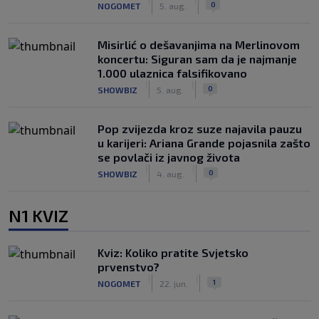
|
|
0
NOGOMET
5. aug.
Misirlić o dešavanjima na Merlinovom
koncertu: Siguran sam da je najmanje
1.000 ulaznica falsifikovano
|
|
0
SHOWBIZ
5. aug.
Pop zvijezda kroz suze najavila pauzu
u karijeri: Ariana Grande pojasnila zašto
se povlači iz javnog života
|
|
0
SHOWBIZ
4. aug.
N1 KVIZ
Kviz: Koliko pratite Svjetsko
prvenstvo?
|
|
1
NOGOMET
22. jun.