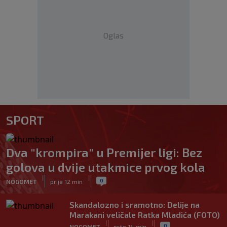
Oglas
SPORT
Dva "krompira" u Premijer ligi: Bez
golova u dvije utakmice prvog kola
|
|
0
NOGOMET
prije 12 min
Skandalozno i sramotno: Delije na
Marakani veličale Ratka Mladića (FOTO)
|
|
0
NOGOMET
prije 14 min