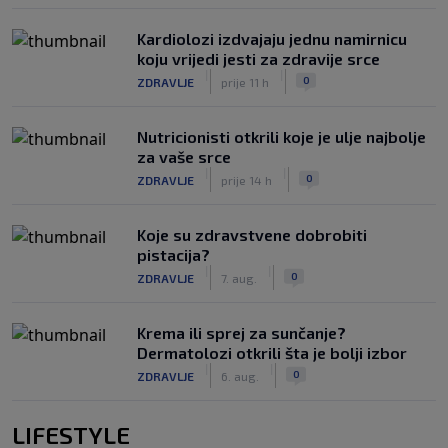
Kardiolozi izdvajaju jednu namirnicu
koju vrijedi jesti za zdravije srce
|
|
0
ZDRAVLJE
prije 11 h
Nutricionisti otkrili koje je ulje najbolje
za vaše srce
|
|
0
ZDRAVLJE
prije 14 h
Koje su zdravstvene dobrobiti
pistacija?
|
|
0
ZDRAVLJE
7. aug.
Krema ili sprej za sunčanje?
Dermatolozi otkrili šta je bolji izbor
|
|
0
ZDRAVLJE
6. aug.
LIFESTYLE