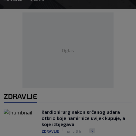
Oglas
ZDRAVLJE
Kardiohirurg nakon srčanog udara
otkrio koje namirnice uvijek kupuje, a
koje izbjegava
|
|
0
ZDRAVLJE
prije 8 h