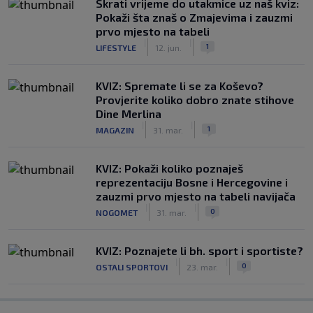
Skrati vrijeme do utakmice uz naš kviz:
Pokaži šta znaš o Zmajevima i zauzmi
prvo mjesto na tabeli
|
|
1
LIFESTYLE
12. jun.
KVIZ: Spremate li se za Koševo?
Provjerite koliko dobro znate stihove
Dine Merlina
|
|
1
MAGAZIN
31. mar.
KVIZ: Pokaži koliko poznaješ
reprezentaciju Bosne i Hercegovine i
zauzmi prvo mjesto na tabeli navijača
|
|
0
NOGOMET
31. mar.
KVIZ: Poznajete li bh. sport i sportiste?
|
|
0
OSTALI SPORTOVI
23. mar.