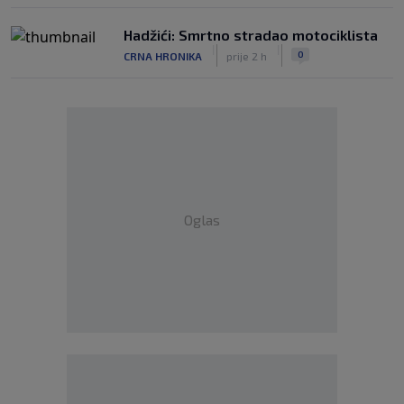
Hadžići: Smrtno stradao motociklista
|
|
0
CRNA HRONIKA
prije 2 h
Oglas