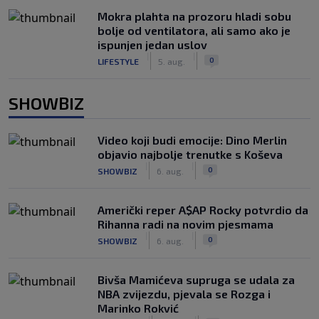
Mokra plahta na prozoru hladi sobu
bolje od ventilatora, ali samo ako je
ispunjen jedan uslov
|
|
0
LIFESTYLE
5. aug.
SHOWBIZ
Video koji budi emocije: Dino Merlin
objavio najbolje trenutke s Koševa
|
|
0
SHOWBIZ
6. aug.
Američki reper A$AP Rocky potvrdio da
Rihanna radi na novim pjesmama
|
|
0
SHOWBIZ
6. aug.
Bivša Mamićeva supruga se udala za
NBA zvijezdu, pjevala se Rozga i
Marinko Rokvić