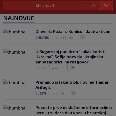
|
|
0
NOGOMET
prije 2 h
Idi na Sport
WNBA igračice odgovorile Kanteru
NAJNOVIJE
nakon provokacije: "Nećemo biti
politički pijuni"
|
|
0
KOŠARKA
prije 2 h
Dnevnik: Požar u Konjicu i dalje aktivan
|
|
0
DNEVNIK
prije 36 min
Infantino nekada poručivao: "Novac
FIFA-e je vaš novac", danas se suočava
s najvećom krizom
U Bugarskoj pao dron "kakav koristi
|
|
0
NOGOMET
prije 3 h
Ukrajina", Sofija pozvala ukrajinsku
ambasadoricu na razgovor
|
|
0
SVIJET
prije 1 h
Preminuo istaknuti bh. novinar Hajdar
Arifagić
|
|
0
VIJESTI
prije 1 h
Poznate prve neslužbene informacije o
uzroku sudara dva voza u Hrvatskoj