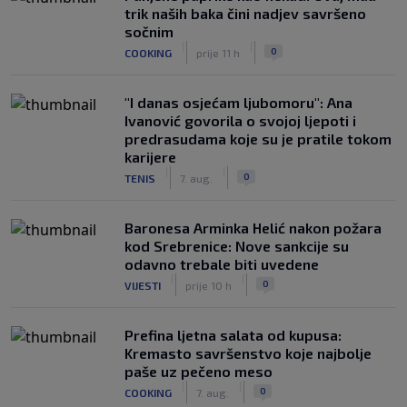
trik naših baka čini nadjev savršeno
sočnim
|
|
0
COOKING
prije 11 h
"I danas osjećam ljubomoru": Ana
Ivanović govorila o svojoj ljepoti i
predrasudama koje su je pratile tokom
karijere
|
|
0
TENIS
7. aug.
Baronesa Arminka Helić nakon požara
kod Srebrenice: Nove sankcije su
odavno trebale biti uvedene
|
|
0
VIJESTI
prije 10 h
Prefina ljetna salata od kupusa:
Kremasto savršenstvo koje najbolje
paše uz pečeno meso
|
|
0
COOKING
7. aug.