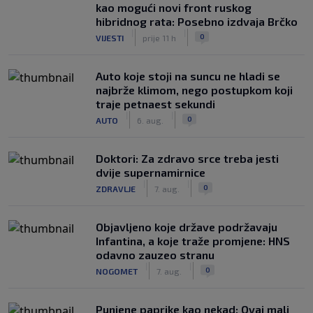
kao mogući novi front ruskog
hibridnog rata: Posebno izdvaja Brčko
|
|
0
VIJESTI
prije 11 h
Auto koje stoji na suncu ne hladi se
najbrže klimom, nego postupkom koji
traje petnaest sekundi
|
|
0
AUTO
6. aug.
Doktori: Za zdravo srce treba jesti
dvije supernamirnice
|
|
0
ZDRAVLJE
7. aug.
Objavljeno koje države podržavaju
Infantina, a koje traže promjene: HNS
odavno zauzeo stranu
|
|
0
NOGOMET
7. aug.
Punjene paprike kao nekad: Ovaj mali