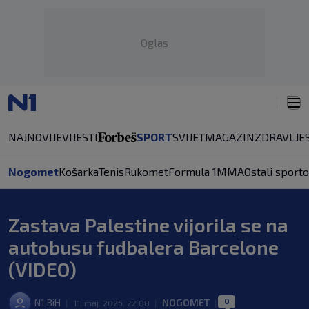
Oglas
NAJNOVIJE
VIJESTI
SPORT
SVIJET
MAGAZIN
ZDRAVLJE
Nogomet
Košarka
Tenis
Rukomet
Formula 1
MMA
Ostali sporto
Zastava Palestine vijorila se na
autobusu fudbalera Barcelone
(VIDEO)
0
N1 BiH
NOGOMET
|
11. maj. 2026. 22:08
|
|