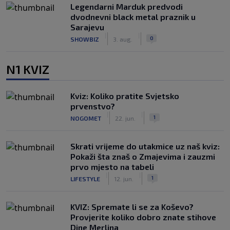
Legendarni Marduk predvodi
dvodnevni black metal praznik u
Sarajevu
|
|
0
SHOWBIZ
3. aug.
N1 KVIZ
Kviz: Koliko pratite Svjetsko
prvenstvo?
|
|
1
NOGOMET
22. jun.
Skrati vrijeme do utakmice uz naš kviz:
Pokaži šta znaš o Zmajevima i zauzmi
prvo mjesto na tabeli
|
|
1
LIFESTYLE
12. jun.
KVIZ: Spremate li se za Koševo?
Provjerite koliko dobro znate stihove
Dine Merlina