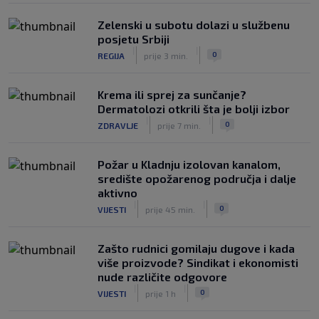
0
NOGOMET
prije 3 h
Zelenski u subotu dolazi u službenu
posjetu Srbiji
|
|
0
REGIJA
prije 3 min.
Krema ili sprej za sunčanje?
Dermatolozi otkrili šta je bolji izbor
|
|
0
ZDRAVLJE
prije 7 min.
Požar u Kladnju izolovan kanalom,
središte opožarenog područja i dalje
aktivno
|
|
0
VIJESTI
prije 45 min.
Zašto rudnici gomilaju dugove i kada
više proizvode? Sindikat i ekonomisti
nude različite odgovore
|
|
0
VIJESTI
prije 1 h