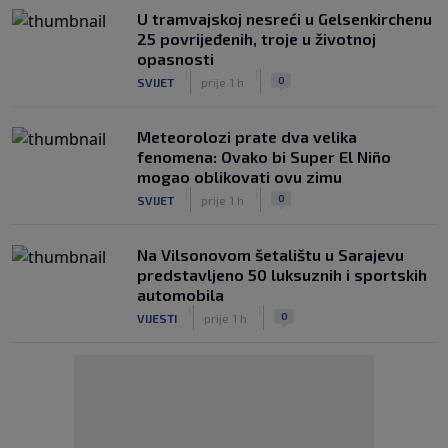
U tramvajskoj nesreći u Gelsenkirchenu
25 povrijeđenih, troje u životnoj
opasnosti
|
|
0
SVIJET
prije 1 h
Meteorolozi prate dva velika
fenomena: Ovako bi Super El Niño
mogao oblikovati ovu zimu
|
|
0
SVIJET
prije 1 h
Na Vilsonovom šetalištu u Sarajevu
predstavljeno 50 luksuznih i sportskih
automobila
|
|
0
VIJESTI
prije 1 h