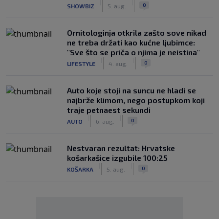
|
|
0
SHOWBIZ
5. aug.
Ornitologinja otkrila zašto sove nikad
ne treba držati kao kućne ljubimce:
"Sve što se priča o njima je neistina"
|
|
0
LIFESTYLE
4. aug.
Auto koje stoji na suncu ne hladi se
najbrže klimom, nego postupkom koji
traje petnaest sekundi
|
|
0
AUTO
6. aug.
Nestvaran rezultat: Hrvatske
košarkašice izgubile 100:25
|
|
0
KOŠARKA
5. aug.