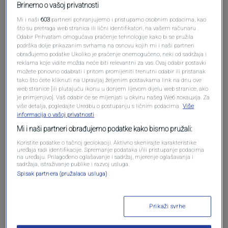
Brinemo o vašoj privatnosti
Mi i naši
603
partneri pohranjujemo i pristupamo osobnim podacima, kao
što su pretraga web stranica ili lični identifikatori, na vašem računaru .
Odabir Prihvatam omogućava praćenje tehnologije kako bi se pružila
podrška dolje prikazanim svrhama na osnovu kojih mi i naši partneri
Oglas
obrađujemo podatke Ukoliko je praćenje onemogućeno, neki od sadržaja i
reklama koje vidite možda neće biti relevantni za vas. Ovaj odabir postavki
možete ponovno odabrati i pritom promijeniti trenutni odabir ili pristanak
tako što ćete kliknuti na Upravljaj željenim postavkama link na dnu ove
web stranice [ili plutajuću ikonu u donjem lijevom dijelu web stranice, ako
je primjenjivo]. Vaš odabir će se mijenjati u okviru našeg Wеб локација. Za
više detalja, pogledajte Uredbu o postupanju s ličnim podacima.
Više
informacija o vašoj privatnosti
Mi i naši partneri obrađujemo podatke kako bismo pružali:
Koristite podatke o tačnoj geolokaciji. Aktivno skenirajte karakteristike
uređaja radi identifikacije. Spremanje podataka i/ili pristupanje podacima
na uređaju. Prilagođeno oglašavanje i sadržaj, mjerenje oglašavanja i
sadržaja, istraživanje publike i razvoj usluga.
Spisak partnera (pružalaca usluga)
Oglas
Prikaži svrhe