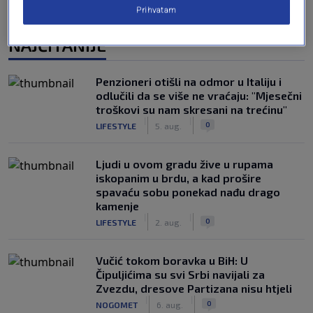
Prihvatam
NAJČITANIJE
Penzioneri otišli na odmor u Italiju i
odlučili da se više ne vraćaju: "Mjesečni
troškovi su nam skresani na trećinu"
|
|
0
LIFESTYLE
5. aug.
Ljudi u ovom gradu žive u rupama
iskopanim u brdu, a kad prošire
spavaću sobu ponekad nađu drago
kamenje
|
|
0
LIFESTYLE
2. aug.
Vučić tokom boravka u BiH: U
Čipuljićima su svi Srbi navijali za
Zvezdu, dresove Partizana nisu htjeli
|
|
0
NOGOMET
6. aug.