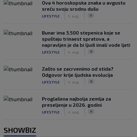
Ova 4 horoskopska znaka u avgustu
sreću svoju srodnu dušu
|
|
0
LIFESTYLE
5. aug.
Bunar imа 3.500 stepenica koje se
spuštaju trinaest spratova, a
napravljen je da bi ljudi imali vode ljeti
|
|
0
LIFESTYLE
4. aug.
Zašto se zacrvenimo od stida?
Odgovor krije ljudska evolucija
|
|
0
LIFESTYLE
4. aug.
Proglašena najbolja zemlja za
preseljenje u 2026. godini
|
|
0
LIFESTYLE
4. aug.
SHOWBIZ