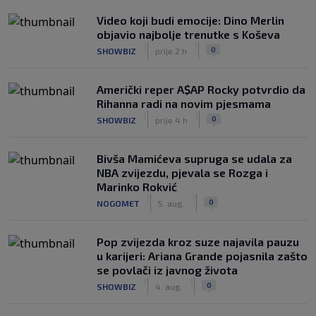
Video koji budi emocije: Dino Merlin
objavio najbolje trenutke s Koševa
|
|
0
SHOWBIZ
prije 2 h
Američki reper A$AP Rocky potvrdio da
Rihanna radi na novim pjesmama
|
|
0
SHOWBIZ
prije 4 h
Bivša Mamićeva supruga se udala za
NBA zvijezdu, pjevala se Rozga i
Marinko Rokvić
|
|
0
NOGOMET
5. aug.
Pop zvijezda kroz suze najavila pauzu
u karijeri: Ariana Grande pojasnila zašto
se povlači iz javnog života
|
|
0
SHOWBIZ
4. aug.