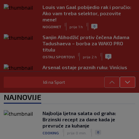
Louis van Gaal pobijedio rak i poručio:
Ako vam treba selektor, pozovite
mene!
|
|
0
NOGOMET
prije 1 h
Sanjin Alihodžić protiv čečena Adama
Tadushaeva – borba za WAKO PRO
titulu
|
|
0
OSTALI SPORTOVI
prije 2 h
Arsenal ostaje praznih ruku: Vinícius
Júnior i Real Madrid postigli dogovor
|
|
0
NOGOMET
prije 2 h
Idi na Sport
Slavni klub potresa kriza: Kultni
NAJNOVIJE
stadion u Italiji bit će prazan na
početku sezone, navijači objavili rat
upravi
Najbolja ljetna salata od graha:
|
|
0
NOGOMET
prije 3 h
Brzinski recept za dane kada je
prevruće za kuhanje
Izvinjenje s elementima prijetnje i
|
|
0
COOKING
prije 0 min.
„gomila slabića“ u UEFA-i
|
|