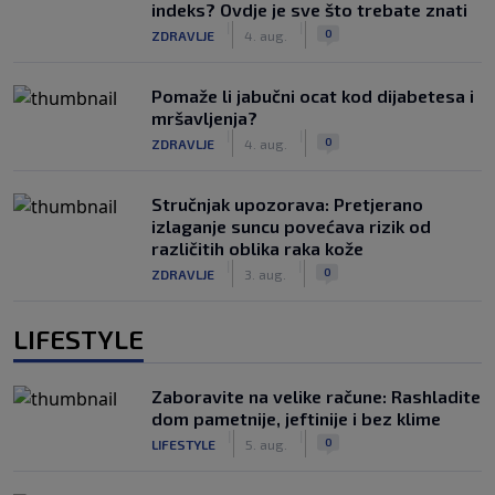
indeks? Ovdje je sve što trebate znati
|
|
0
ZDRAVLJE
4. aug.
Pomaže li jabučni ocat kod dijabetesa i
mršavljenja?
|
|
0
ZDRAVLJE
4. aug.
Stručnjak upozorava: Pretjerano
izlaganje suncu povećava rizik od
različitih oblika raka kože
|
|
0
ZDRAVLJE
3. aug.
LIFESTYLE
Zaboravite na velike račune: Rashladite
dom pametnije, jeftinije i bez klime
|
|
0
LIFESTYLE
5. aug.