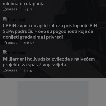
minimalna ulaganja
|
FORBES
prije 5 h
CBBiH zvanično aplicirala za pristupanje BiH
SEPA području – ovo su pogodnosti koje će
donijeti građanima i privredi
|
FORBES
prije 5 h
Milijarder i holivudska zvijezda u najvećem
projektu za spas živog svijeta
|
FORBES
5. aug.