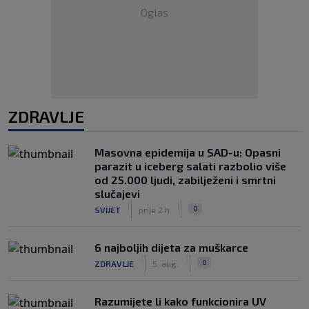
Oglas
ZDRAVLJE
Masovna epidemija u SAD-u: Opasni
parazit u iceberg salati razbolio više
od 25.000 ljudi, zabilježeni i smrtni
slučajevi
|
|
0
SVIJET
prije 2 h
6 najboljih dijeta za muškarce
|
|
0
ZDRAVLJE
5. aug.
Razumijete li kako funkcionira UV