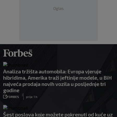
Oglas
Analiza tržišta automobila: Evropa vjeruje
hibridima, Amerika traži jeftinije modele, u BiH
najveća prodaja novih vozila u posljednje tri
godine
|
FORBES
prije 1 h
Šest poslova koje možete pokrenuti od kuće uz