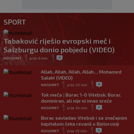
SPORT
Tabaković riješio evropski meč i
Salzburgu donio pobjedu (VIDEO)
|
|
0
NOGOMET
prije 0 min.
Allah, Allah, Allah, Allah… Mohamed
Salah! (VIDEO)
|
|
0
NOGOMET
prije 20 min.
Tok meča | Borac 1-0 Vitebsk: Borac
dominirao, ali nije ni imao sreće
|
|
0
NOGOMET
prije 34 min.
Borac savladao Vitebsk i sa značajnim
kapitalom čeka revanš u Bjelorusiji
|
|
0
NOGOMET
prije 35 min.