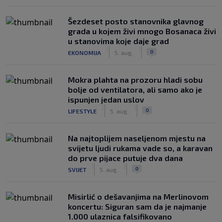
Šezdeset posto stanovnika glavnog
grada u kojem živi mnogo Bosanaca živi
u stanovima koje daje grad
|
|
0
EKONOMIJA
5. aug.
Mokra plahta na prozoru hladi sobu
bolje od ventilatora, ali samo ako je
ispunjen jedan uslov
|
|
0
LIFESTYLE
5. aug.
Na najtoplijem naseljenom mjestu na
svijetu ljudi rukama vade so, a karavan
do prve pijace putuje dva dana
|
|
0
SVIJET
5. aug.
Misirlić o dešavanjima na Merlinovom
koncertu: Siguran sam da je najmanje
1.000 ulaznica falsifikovano