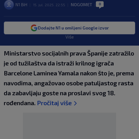
0
N1 BiH
NOGOMET
|
15. jul. 2025. 22:55
|
|
Dodajte N1 u omiljeni Google izvor
Više
Ministarstvo socijalnih prava Španije zatražilo
je od tužilaštva da istraži krilnog igrača
Barcelone Laminea Yamala nakon što je, prema
navodima, angažovao osobe patuljastog rasta
da zabavljaju goste na proslavi svog 18.
rođendana.
Pročitaj više