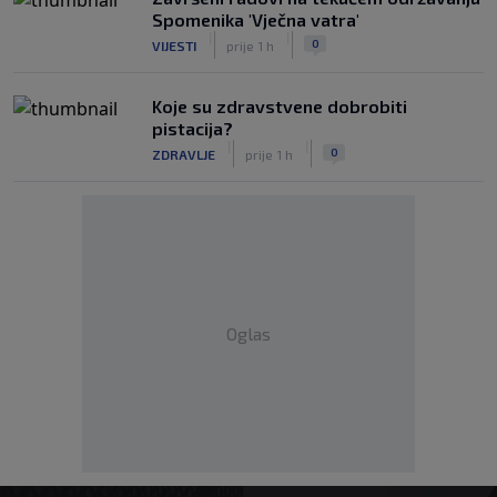
Spomenika 'Vječna vatra'
|
|
0
VIJESTI
prije 1 h
Koje su zdravstvene dobrobiti
pistacija?
|
|
0
ZDRAVLJE
prije 1 h
Oglas