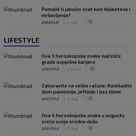
Pomaže li jabučni ocat kod dijabetesa i
mršavljenja?
|
|
0
ZDRAVLJE
4. aug.
LIFESTYLE
Ova 3 horoskopska znaka najčešće
grade uspješne karijere
|
|
0
LIFESTYLE
prije 9 h
Zaboravite na velike račune: Rashladite
dom pametnije, jeftinije i bez klime
|
|
0
LIFESTYLE
5. aug.
Ova 4 horoskopska znaka u avgustu
sreću svoju srodnu dušu
|
|
0
LIFESTYLE
5. aug.