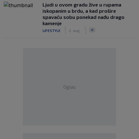
Ljudi u ovom gradu žive u rupama
iskopanim u brdu, a kad prošire
spavaću sobu ponekad nađu drago
kamenje
|
|
0
LIFESTYLE
2. aug.
Oglas