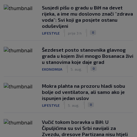
Susjedi pišu o gradu u BiH na devet
rijeka, a ime mu doslovno znači "zdrava
voda": Svi koji ga posjete ostanu
oduševljeni
|
|
0
LIFESTYLE
prije 3 h
Šezdeset posto stanovnika glavnog
grada u kojem živi mnogo Bosanaca živi
u stanovima koje daje grad
|
|
0
EKONOMIJA
5. aug.
Mokra plahta na prozoru hladi sobu
bolje od ventilatora, ali samo ako je
ispunjen jedan uslov
|
|
0
LIFESTYLE
5. aug.
Vučić tokom boravka u BiH: U
Čipuljićima su svi Srbi navijali za
Zvezdu, dresove Partizana nisu htjeli