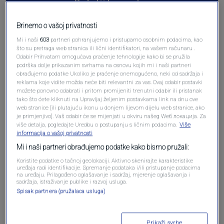
Pošalji komentar
Brinemo o vašoj privatnosti
Mi i naši
603
partneri pohranjujemo i pristupamo osobnim podacima, kao
što su pretraga web stranica ili lični identifikatori, na vašem računaru .
Odabir Prihvatam omogućava praćenje tehnologije kako bi se pružila
podrška dolje prikazanim svrhama na osnovu kojih mi i naši partneri
obrađujemo podatke Ukoliko je praćenje onemogućeno, neki od sadržaja i
reklama koje vidite možda neće biti relevantni za vas. Ovaj odabir postavki
možete ponovno odabrati i pritom promijeniti trenutni odabir ili pristanak
tako što ćete kliknuti na Upravljaj željenim postavkama link na dnu ove
web stranice [ili plutajuću ikonu u donjem lijevom dijelu web stranice, ako
Oglas
je primjenjivo]. Vaš odabir će se mijenjati u okviru našeg Wеб локација. Za
više detalja, pogledajte Uredbu o postupanju s ličnim podacima.
Više
informacija o vašoj privatnosti
Mi i naši partneri obrađujemo podatke kako bismo pružali:
Koristite podatke o tačnoj geolokaciji. Aktivno skenirajte karakteristike
uređaja radi identifikacije. Spremanje podataka i/ili pristupanje podacima
na uređaju. Prilagođeno oglašavanje i sadržaj, mjerenje oglašavanja i
sadržaja, istraživanje publike i razvoj usluga.
Spisak partnera (pružalaca usluga)
Prikaži svrhe