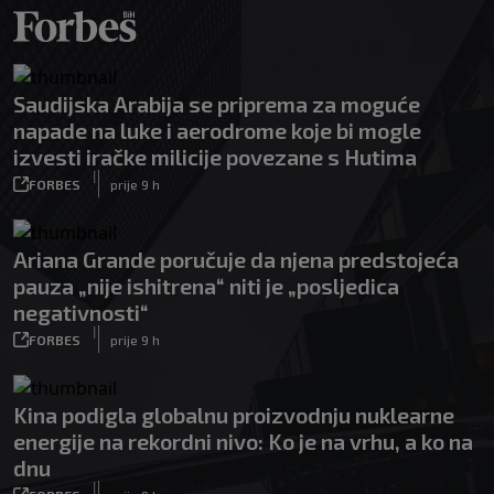
Saudijska Arabija se priprema za moguće
napade na luke i aerodrome koje bi mogle
izvesti iračke milicije povezane s Hutima
|
FORBES
prije 9 h
Ariana Grande poručuje da njena predstojeća
pauza „nije ishitrena“ niti je „posljedica
negativnosti“
|
FORBES
prije 9 h
Kina podigla globalnu proizvodnju nuklearne
energije na rekordni nivo: Ko je na vrhu, a ko na
dnu
|