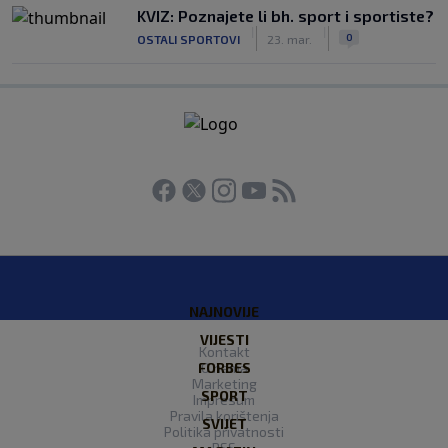
KVIZ: Poznajete li bh. sport i sportiste?
|
|
0
OSTALI SPORTOVI
23. mar.
NAJNOVIJE
VIJESTI
Kontakt
FORBES
O nama
Marketing
SPORT
Impresum
Pravila korištenja
SVIJET
Politika privatnosti
RSS