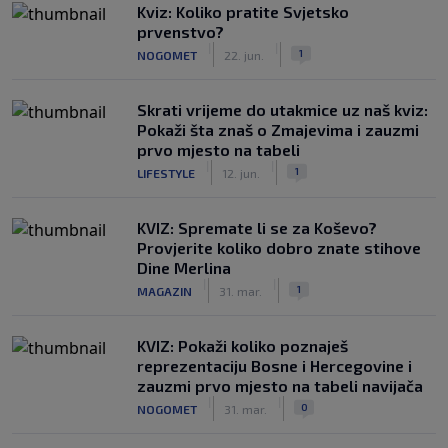
Kviz: Koliko pratite Svjetsko
prvenstvo?
|
|
1
NOGOMET
22. jun.
Skrati vrijeme do utakmice uz naš kviz:
Pokaži šta znaš o Zmajevima i zauzmi
prvo mjesto na tabeli
|
|
1
LIFESTYLE
12. jun.
KVIZ: Spremate li se za Koševo?
Provjerite koliko dobro znate stihove
Dine Merlina
|
|
1
MAGAZIN
31. mar.
KVIZ: Pokaži koliko poznaješ
reprezentaciju Bosne i Hercegovine i
zauzmi prvo mjesto na tabeli navijača
|
|
0
NOGOMET
31. mar.