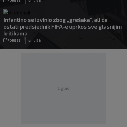
FORBES
prije 9 h
Infantino se izvinio zbog „grešaka“, ali će
ostati predsjednik FIFA-e uprkos sve glasnijim
kritikama
|
FORBES
prije 9 h
Oglas