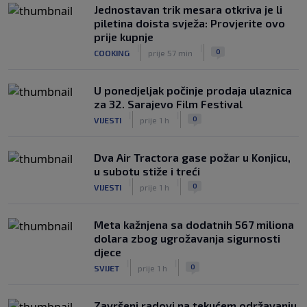
Jednostavan trik mesara otkriva je li
piletina doista svježa: Provjerite ovo
prije kupnje
|
|
0
COOKING
prije 57 min
U ponedjeljak počinje prodaja ulaznica
za 32. Sarajevo Film Festival
|
|
0
VIJESTI
prije 1 h
Dva Air Tractora gase požar u Konjicu,
u subotu stiže i treći
|
|
0
VIJESTI
prije 1 h
Meta kažnjena sa dodatnih 567 miliona
dolara zbog ugrožavanja sigurnosti
djece
|
|
0
SVIJET
prije 1 h
Završeni radovi na tekućem održavanju