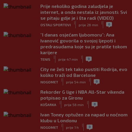
Prije nekoliko godina zaludjela je
internet, a onda nestala iz javnosti: Svi
se pitaju gdje je i šta radi (VIDEO)
|
|
0
OSTALI SPORTOVI
prije 26 min
"I danas osjećam ljubomoru": Ana
Ivanović govorila o svojoj ljepoti i
predrasudama koje su je pratile tokom
karijere
|
|
0
TENIS
prije 47 min
City ne želi tek tako pustiti Rodrija, evo
koliko traži od Barcelone
|
|
0
NOGOMET
prije 54 min
Rekorder G lige i NBA All-Star vikenda
potpisao za Gironu
|
|
0
KOŠARKA
prije 56 min
Ivan Toney optužen za napad u noćnom
klubu u Londonu
|
|
0
NOGOMET
prije 1 h