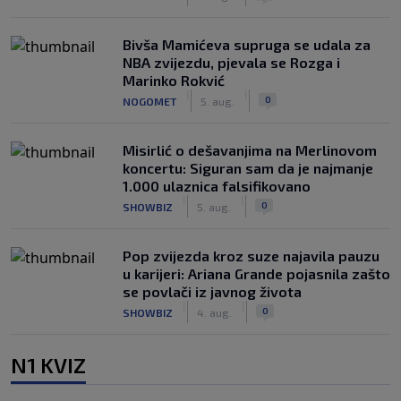
Bivša Mamićeva supruga se udala za
NBA zvijezdu, pjevala se Rozga i
Marinko Rokvić
|
|
0
NOGOMET
5. aug.
Misirlić o dešavanjima na Merlinovom
koncertu: Siguran sam da je najmanje
1.000 ulaznica falsifikovano
|
|
0
SHOWBIZ
5. aug.
Pop zvijezda kroz suze najavila pauzu
u karijeri: Ariana Grande pojasnila zašto
se povlači iz javnog života
|
|
0
SHOWBIZ
4. aug.
N1 KVIZ