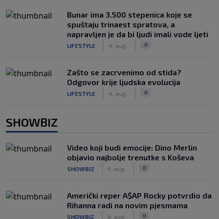
Bunar imа 3.500 stepenica koje se
spuštaju trinaest spratova, a
napravljen je da bi ljudi imali vode ljeti
|
|
0
LIFESTYLE
4. aug.
Zašto se zacrvenimo od stida?
Odgovor krije ljudska evolucija
|
|
0
LIFESTYLE
4. aug.
SHOWBIZ
Video koji budi emocije: Dino Merlin
objavio najbolje trenutke s Koševa
|
|
0
SHOWBIZ
6. aug.
Američki reper A$AP Rocky potvrdio da
Rihanna radi na novim pjesmama
|
|
0
SHOWBIZ
6. aug.