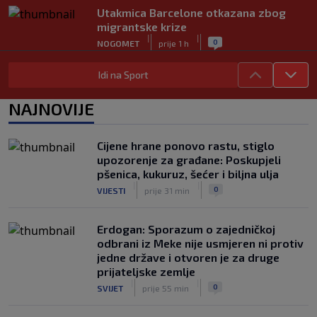
Utakmica Barcelone otkazana zbog
migrantske krize
|
|
0
NOGOMET
prije 1 h
FS Norveške poručio Infantinu: Odlazi,
Idi na Sport
odmah!
|
|
0
NOGOMET
prije 1 h
NAJNOVIJE
Bila je sportska zvijezda, a onda otišla
u penziju: Sada oduševila akrobacijama
Cijene hrane ponovo rastu, stiglo
u bikiniju (FOTO+VIDEO)
upozorenje za građane: Poskupjeli
|
|
0
OSTALI SPORTOVI
prije 2 h
pšenica, kukuruz, šećer i biljna ulja
|
|
0
VIJESTI
prije 31 min
Erdogan: Sporazum o zajedničkoj
odbrani iz Meke nije usmjeren ni protiv
jedne države i otvoren je za druge
prijateljske zemlje
|
|
0
SVIJET
prije 55 min