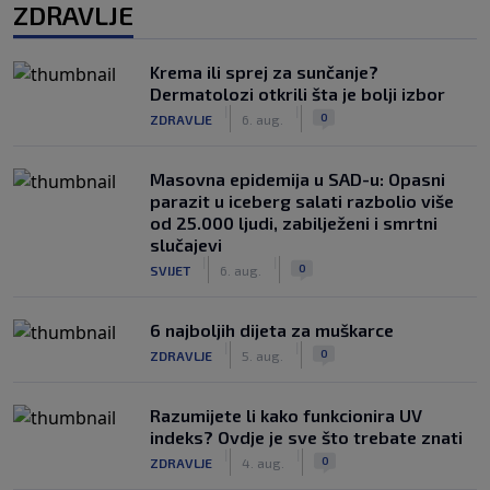
ZDRAVLJE
Krema ili sprej za sunčanje?
Dermatolozi otkrili šta je bolji izbor
|
|
0
ZDRAVLJE
6. aug.
Masovna epidemija u SAD-u: Opasni
parazit u iceberg salati razbolio više
od 25.000 ljudi, zabilježeni i smrtni
slučajevi
|
|
0
SVIJET
6. aug.
6 najboljih dijeta za muškarce
|
|
0
ZDRAVLJE
5. aug.
Razumijete li kako funkcionira UV
indeks? Ovdje je sve što trebate znati
|
|
0
ZDRAVLJE
4. aug.