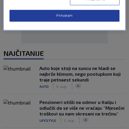
Oglas
Prihvatam
NAJČITANIJE
Auto koje stoji na suncu ne hladi se
najbrže klimom, nego postupkom koji
traje petnaest sekundi
|
|
0
AUTO
6. aug.
Penzioneri otišli na odmor u Italiju i
odlučili da se više ne vraćaju: "Mjesečni
troškovi su nam skresani na trećinu"
|
|
0
LIFESTYLE
5. aug.