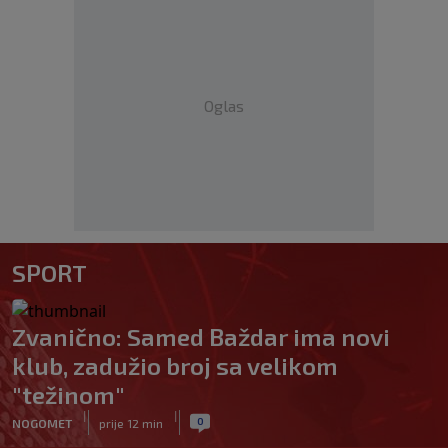
Oglas
SPORT
Zvanično: Samed Baždar ima novi
klub, zadužio broj sa velikom
"težinom"
|
|
0
NOGOMET
prije 12 min