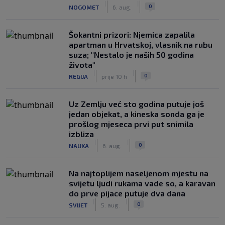
|
|
0
NOGOMET
6. aug.
Šokantni prizori: Njemica zapalila
apartman u Hrvatskoj, vlasnik na rubu
suza; "Nestalo je naših 50 godina
života"
|
|
0
REGIJA
prije 10 h
Uz Zemlju već sto godina putuje još
jedan objekat, a kineska sonda ga je
prošlog mjeseca prvi put snimila
izbliza
|
|
0
NAUKA
6. aug.
Na najtoplijem naseljenom mjestu na
svijetu ljudi rukama vade so, a karavan
do prve pijace putuje dva dana
|
|
0
SVIJET
5. aug.