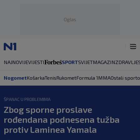
Oglas
NAJNOVIJE
VIJESTI
SPORT
SVIJET
MAGAZIN
ZDRAVLJE
Nogomet
Košarka
Tenis
Rukomet
Formula 1
MMA
Ostali sporto
ŠPANAC U PROBLEMIMA
Zbog sporne proslave
rođendana podnesena tužba
protiv Laminea Yamala