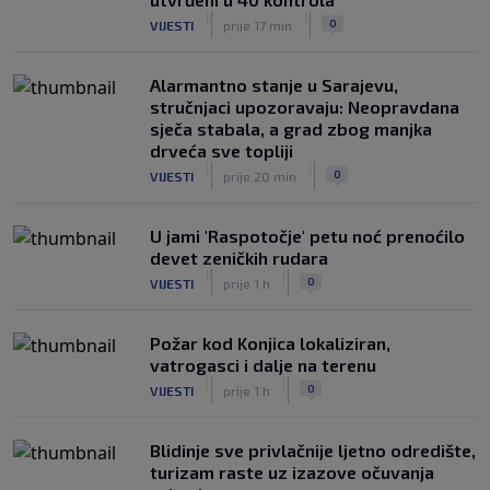
|
|
0
VIJESTI
prije 17 min
Alarmantno stanje u Sarajevu,
stručnjaci upozoravaju: Neopravdana
sječa stabala, a grad zbog manjka
drveća sve topliji
|
|
0
VIJESTI
prije 20 min
U jami 'Raspotočje' petu noć prenoćilo
devet zeničkih rudara
|
|
0
VIJESTI
prije 1 h
Požar kod Konjica lokaliziran,
vatrogasci i dalje na terenu
|
|
0
VIJESTI
prije 1 h
Blidinje sve privlačnije ljetno odredište,
turizam raste uz izazove očuvanja