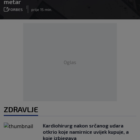
metar
|
FORBES
prije 15 min.
Oglas
ZDRAVLJE
Kardiohirurg nakon srčanog udara
otkrio koje namirnice uvijek kupuje, a
koje izbjegava