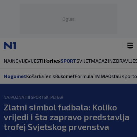
Oglas
NAJNOVIJE
VIJESTI
SPORT
SVIJET
MAGAZIN
ZDRAVLJE
Nogomet
Košarka
Tenis
Rukomet
Formula 1
MMA
Ostali sporto
NAJPOZNATIJI SPORTSKI PEHAR
Zlatni simbol fudbala: Koliko
vrijedi i šta zapravo predstavlja
trofej Svjetskog prvenstva