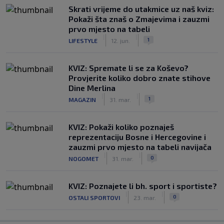
Skrati vrijeme do utakmice uz naš kviz:
Pokaži šta znaš o Zmajevima i zauzmi
prvo mjesto na tabeli
|
|
1
LIFESTYLE
12. jun.
KVIZ: Spremate li se za Koševo?
Provjerite koliko dobro znate stihove
Dine Merlina
|
|
1
MAGAZIN
31. mar.
KVIZ: Pokaži koliko poznaješ
reprezentaciju Bosne i Hercegovine i
zauzmi prvo mjesto na tabeli navijača
|
|
0
NOGOMET
31. mar.
KVIZ: Poznajete li bh. sport i sportiste?
|
|
0
OSTALI SPORTOVI
23. mar.