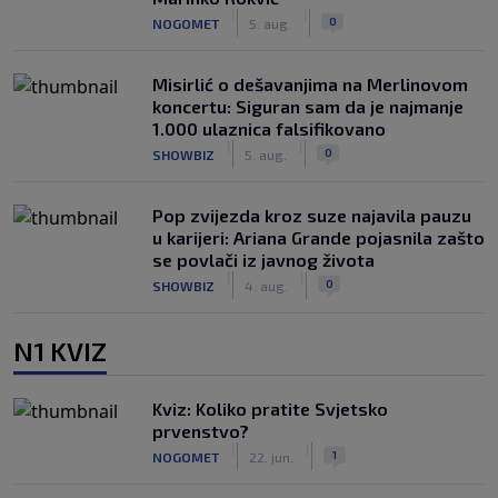
|
|
0
NOGOMET
5. aug.
Misirlić o dešavanjima na Merlinovom
koncertu: Siguran sam da je najmanje
1.000 ulaznica falsifikovano
|
|
0
SHOWBIZ
5. aug.
Pop zvijezda kroz suze najavila pauzu
u karijeri: Ariana Grande pojasnila zašto
se povlači iz javnog života
|
|
0
SHOWBIZ
4. aug.
N1 KVIZ
Kviz: Koliko pratite Svjetsko
prvenstvo?
|
|
1
NOGOMET
22. jun.