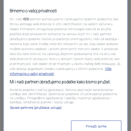
Brinemo o vašoj privatnosti
Mi i naši
603
partneri pohranjujemo i pristupamo osobnim podacima, kao
što su pretraga web stranica ili lični identifikatori, na vašem računaru .
Odabir Prihvatam omogućava praćenje tehnologije kako bi se pružila
podrška dolje prikazanim svrhama na osnovu kojih mi i naši partneri
obrađujemo podatke Ukoliko je praćenje onemogućeno, neki od sadržaja i
reklama koje vidite možda neće biti relevantni za vas. Ovaj odabir postavki
možete ponovno odabrati i pritom promijeniti trenutni odabir ili pristanak
tako što ćete kliknuti na Upravljaj željenim postavkama link na dnu ove
Oglas
web stranice [ili plutajuću ikonu u donjem lijevom dijelu web stranice, ako
je primjenjivo]. Vaš odabir će se mijenjati u okviru našeg Wеб локација. Za
više detalja, pogledajte Uredbu o postupanju s ličnim podacima.
Više
informacija o vašoj privatnosti
Mi i naši partneri obrađujemo podatke kako bismo pružali:
Koristite podatke o tačnoj geolokaciji. Aktivno skenirajte karakteristike
uređaja radi identifikacije. Spremanje podataka i/ili pristupanje podacima
na uređaju. Prilagođeno oglašavanje i sadržaj, mjerenje oglašavanja i
sadržaja, istraživanje publike i razvoj usluga.
Spisak partnera (pružalaca usluga)
Prikaži svrhe
Oglas