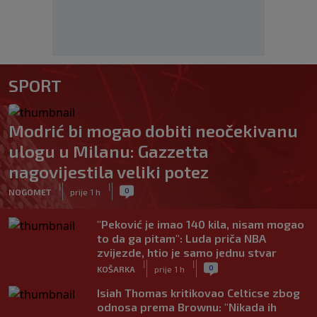
SPORT
Modrić bi mogao dobiti neočekivanu
ulogu u Milanu: Gazzetta
nagovijestila veliki potez
|
|
0
NOGOMET
prije 1 h
"Peković je imao 140 kila, nisam mogao
to da ga pitam": Luda priča NBA
zvijezde, htio je samo jednu stvar
|
|
0
KOŠARKA
prije 1 h
Isiah Thomas kritikovao Celticse zbog
odnosa prema Brownu: "Nikada ih