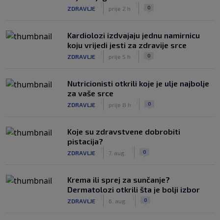
|
|
0
ZDRAVLJE
prije 2 h
Kardiolozi izdvajaju jednu namirnicu
koju vrijedi jesti za zdravije srce
|
|
0
ZDRAVLJE
prije 5 h
Nutricionisti otkrili koje je ulje najbolje
za vaše srce
|
|
0
ZDRAVLJE
prije 8 h
Koje su zdravstvene dobrobiti
pistacija?
|
|
0
ZDRAVLJE
7. aug.
Krema ili sprej za sunčanje?
Dermatolozi otkrili šta je bolji izbor
|
|
0
ZDRAVLJE
6. aug.