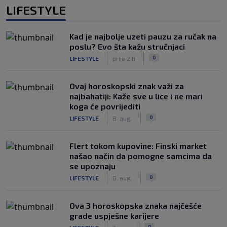
LIFESTYLE
Kad je najbolje uzeti pauzu za ručak na
poslu? Evo šta kažu stručnjaci
|
|
0
LIFESTYLE
prije 2 h
Ovaj horoskopski znak važi za
najbahatiji: Kaže sve u lice i ne mari
koga će povrijediti
|
|
0
LIFESTYLE
8. aug.
Flert tokom kupovine: Finski market
našao način da pomogne samcima da
se upoznaju
|
|
0
LIFESTYLE
8. aug.
Ova 3 horoskopska znaka najčešće
grade uspješne karijere
|
|
0