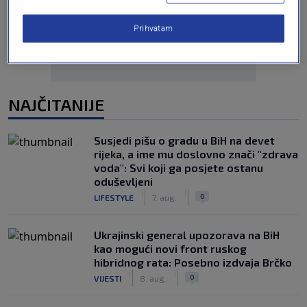
Prihvatam
NAJČITANIJE
Susjedi pišu o gradu u BiH na devet
rijeka, a ime mu doslovno znači "zdrava
voda": Svi koji ga posjete ostanu
oduševljeni
|
|
0
LIFESTYLE
7. aug.
Ukrajinski general upozorava na BiH
kao mogući novi front ruskog
hibridnog rata: Posebno izdvaja Brčko
|
|
0
VIJESTI
8. aug.