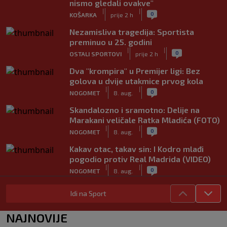
nismo gledali ovakve"
|
|
0
KOŠARKA
prije 2 h
Nezamisliva tragedija: Sportista
preminuo u 25. godini
|
|
0
OSTALI SPORTOVI
prije 2 h
Dva "krompira" u Premijer ligi: Bez
golova u dvije utakmice prvog kola
|
|
0
NOGOMET
8. aug.
Skandalozno i sramotno: Delije na
Marakani veličale Ratka Mladića (FOTO)
|
|
0
NOGOMET
8. aug.
Kakav otac, takav sin: I Kodro mlađi
pogodio protiv Real Madrida (VIDEO)
|
|
0
NOGOMET
8. aug.
Sudija dosjetljivim komentarom
Idi na Sport
nasmijao publiku nakon žalbe tenisera
(VIDEO)
NAJNOVIJE
|
|
0
TENIS
8. aug.