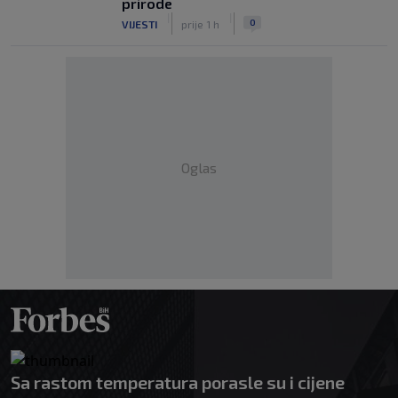
prirode
|
|
0
VIJESTI
prije 1 h
Oglas
Sa rastom temperatura porasle su i cijene