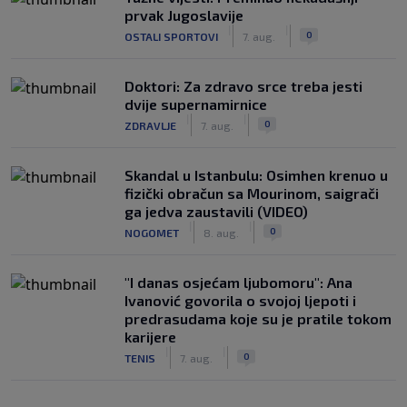
prvak Jugoslavije
|
|
0
OSTALI SPORTOVI
7. aug.
Doktori: Za zdravo srce treba jesti
dvije supernamirnice
|
|
0
ZDRAVLJE
7. aug.
Skandal u Istanbulu: Osimhen krenuo u
fizički obračun sa Mourinom, saigrači
ga jedva zaustavili (VIDEO)
|
|
0
NOGOMET
8. aug.
"I danas osjećam ljubomoru": Ana
Ivanović govorila o svojoj ljepoti i
predrasudama koje su je pratile tokom
karijere
|
|
0
TENIS
7. aug.