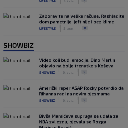
LIFESTYLE
7. aug.
Zaboravite na velike račune: Rashladite
dom pametnije, jeftinije i bez klime
|
|
0
LIFESTYLE
5. aug.
SHOWBIZ
Video koji budi emocije: Dino Merlin
objavio najbolje trenutke s Koševa
|
|
0
SHOWBIZ
6. aug.
Američki reper A$AP Rocky potvrdio da
Rihanna radi na novim pjesmama
|
|
0
SHOWBIZ
6. aug.
Bivša Mamićeva supruga se udala za
NBA zvijezdu, pjevala se Rozga i
Marinko Rokvić