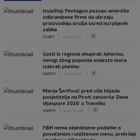
Haos u Irskoj: Navijač utrčao na teren i
Izvještaj: Pentagon pozvao američke
nasrnuo na gostujuće fudbalere
odbrambene firme da ubrzaju
(VIDEO)
proizvodnju oružja usred iscrpljenih
|
|
0
NOGOMET
8. aug.
zaliha
|
|
0
SVIJET
prije 0 min
Gosti iz regiona okupirali Jahorinu,
mnogi zbog popusta umjesto mora
izabrali planinu
|
|
0
VIJESTI
prije 6 min
Marija Šerifović pred više hiljada
posjetitelja na Piroti zatvorila 'Dane
dijaspore 2026' u Travniku
|
|
0
VIJESTI
prije 15 min
FBiH nema objedinjene podatke o
povučenom i uništenom mesu, prekršaji
utvrđeni u 40 kontrola