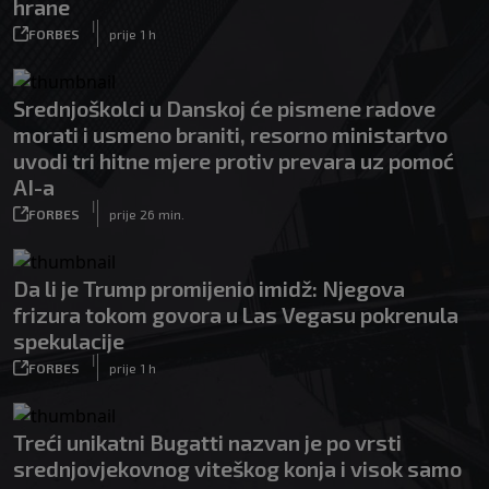
hrane
|
FORBES
prije 1 h
Srednjoškolci u Danskoj će pismene radove
morati i usmeno braniti, resorno ministartvo
uvodi tri hitne mjere protiv prevara uz pomoć
AI-a
|
FORBES
prije 26 min.
Da li je Trump promijenio imidž: Njegova
frizura tokom govora u Las Vegasu pokrenula
spekulacije
|
FORBES
prije 1 h
Treći unikatni Bugatti nazvan je po vrsti
srednjovjekovnog viteškog konja i visok samo