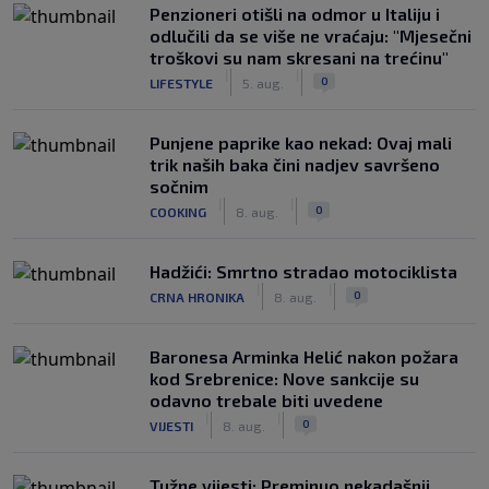
Penzioneri otišli na odmor u Italiju i
odlučili da se više ne vraćaju: "Mjesečni
troškovi su nam skresani na trećinu"
|
|
0
LIFESTYLE
5. aug.
Punjene paprike kao nekad: Ovaj mali
trik naših baka čini nadjev savršeno
sočnim
|
|
0
COOKING
8. aug.
Hadžići: Smrtno stradao motociklista
|
|
0
CRNA HRONIKA
8. aug.
Baronesa Arminka Helić nakon požara
kod Srebrenice: Nove sankcije su
odavno trebale biti uvedene
|
|
0
VIJESTI
8. aug.
Tužne vijesti: Preminuo nekadašnji