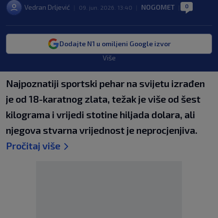
0
Vedran Drljević
NOGOMET
|
09. jun. 2026. 13:40
|
|
Dodajte N1 u omiljeni Google izvor
Više
Najpoznatiji sportski pehar na svijetu izrađen
je od 18-karatnog zlata, težak je više od šest
kilograma i vrijedi stotine hiljada dolara, ali
njegova stvarna vrijednost je neprocjenjiva.
Pročitaj više