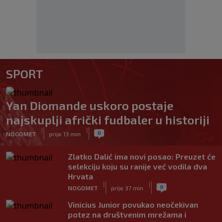
SPORT
Yan Diomande uskoro postaje
najskuplji afrički fudbaler u historiji
|
|
0
NOGOMET
prije 13 min
Zlatko Dalić ima novi posao: Preuzet će
selekciju koju su ranije već vodila dva
Hrvata
|
|
0
NOGOMET
prije 37 min
Vinicius Junior povukao neočekivan
potez na društvenim mrežama i