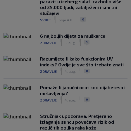
parazit u iceberg salati razbolio više
od 25.000 ljudi, zabilježeni i smrtni
slučajevi
|
|
0
SVIJET
prije 4 h
6 najboljih dijeta za muškarce
|
|
0
ZDRAVLJE
5. aug.
Razumijete li kako funkcionira UV
indeks? Ovdje je sve što trebate znati
|
|
0
ZDRAVLJE
4. aug.
Pomaže li jabučni ocat kod dijabetesa i
mršavljenja?
|
|
0
ZDRAVLJE
4. aug.
Stručnjak upozorava: Pretjerano
izlaganje suncu povećava rizik od
različitih oblika raka kože