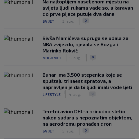
Na najtoplijem naseljenom mjestu na
svijetu ljudi rukama vade so, a karavan
do prve pijace putuje dva dana
|
|
0
SVIJET
5. aug.
Bivša Mamićeva supruga se udala za
NBA zvijezdu, pjevala se Rozga i
Marinko Rokvić
|
|
0
NOGOMET
5. aug.
Bunar imа 3.500 stepenica koje se
spuštaju trinaest spratova, a
napravljen je da bi ljudi imali vode ljeti
|
|
0
LIFESTYLE
4. aug.
Teretni avion DHL-a prinudno sletio
nakon sudara s nepoznatim objektom,
na aerodromu pronađen dron
|
|
0
SVIJET
5. aug.