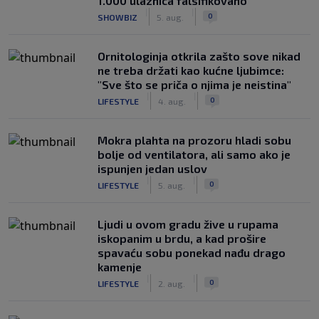
1.000 ulaznica falsifikovano
|
|
0
SHOWBIZ
5. aug.
Ornitologinja otkrila zašto sove nikad
ne treba držati kao kućne ljubimce:
"Sve što se priča o njima je neistina"
|
|
0
LIFESTYLE
4. aug.
Mokra plahta na prozoru hladi sobu
bolje od ventilatora, ali samo ako je
ispunjen jedan uslov
|
|
0
LIFESTYLE
5. aug.
Ljudi u ovom gradu žive u rupama
iskopanim u brdu, a kad prošire
spavaću sobu ponekad nađu drago
kamenje
|
|
0
LIFESTYLE
2. aug.