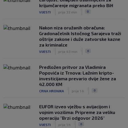
krijumčarenje migranata preko BiH
|
|
0
VIJESTI
prije 33 min
Nakon niza oružanih obračuna:
Gradonačelnik Istočnog Sarajeva traži
oštrije zakone i duže zatvorske kazne
za kriminalce
|
|
0
VIJESTI
prije 43 min
Predložen pritvor za Vladimira
Popovića iz Trnova: Lažnim kripto-
investicijama prevario dvije žene za
42.000 KM
|
|
0
CRNA HRONIKA
prije 1 h
EUFOR izveo vježbu s avijacijom i
vojnim vozilima: Pripreme za veliku
operaciju "Brzi odgovor 2026"
|
|
0
VIJESTI
prije 1 h