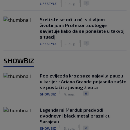
|
|
0
LIFESTYLE
4. aug.
Sreli ste se oči u oči s divljom
životinjom: Profesor zoologije
savjetuje kako da se ponašate u takvoj
situaciji
|
|
0
LIFESTYLE
4. aug.
SHOWBIZ
Pop zvijezda kroz suze najavila pauzu
u karijeri: Ariana Grande pojasnila zašto
se povlači iz javnog života
|
|
0
SHOWBIZ
4. aug.
Legendarni Marduk predvodi
dvodnevni black metal praznik u
Sarajevu
|
|
0
SHOWBIZ
3. aug.