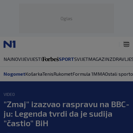
Oglas
NAJNOVIJE
VIJESTI
SPORT
SVIJET
MAGAZIN
ZDRAVLJE
Nogomet
Košarka
Tenis
Rukomet
Formula 1
MMA
Ostali sporto
VIDEO
"Zmaj" izazvao raspravu na BBC-
ju: Legenda tvrdi da je sudija
"častio" BiH