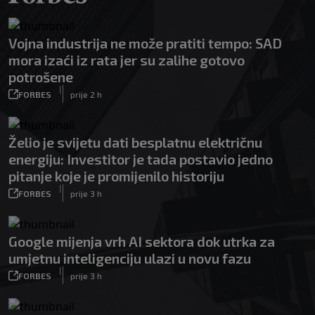
Vojna industrija ne može pratiti tempo: SAD
mora izaći iz rata jer su zalihe gotovo
potrošene
|
FORBES
prije 2 h
Želio je svijetu dati besplatnu električnu
energiju: Investitor je tada postavio jedno
pitanje koje je promijenilo historiju
|
FORBES
prije 3 h
Google mijenja vrh AI sektora dok utrka za
umjetnu inteligenciju ulazi u novu fazu
|
FORBES
prije 3 h