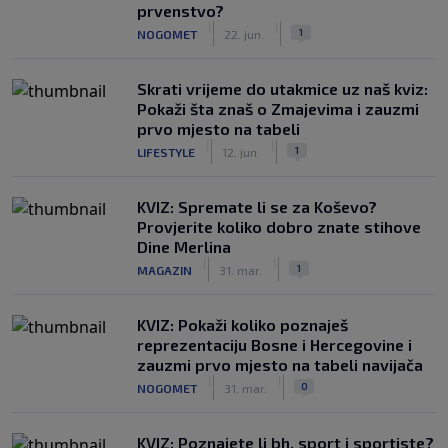
prvenstvo?
|
|
1
NOGOMET
22. jun.
Skrati vrijeme do utakmice uz naš kviz:
Pokaži šta znaš o Zmajevima i zauzmi
prvo mjesto na tabeli
|
|
1
LIFESTYLE
12. jun.
KVIZ: Spremate li se za Koševo?
Provjerite koliko dobro znate stihove
Dine Merlina
|
|
1
MAGAZIN
31. mar.
KVIZ: Pokaži koliko poznaješ
reprezentaciju Bosne i Hercegovine i
zauzmi prvo mjesto na tabeli navijača
|
|
0
NOGOMET
31. mar.
KVIZ: Poznajete li bh. sport i sportiste?