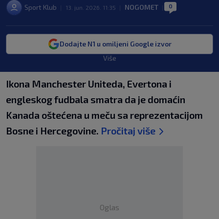
0
Sport Klub
NOGOMET
|
13. jun. 2026. 11:35
|
|
Dodajte N1 u omiljeni Google izvor
Više
Ikona Manchester Uniteda, Evertona i
engleskog fudbala smatra da je domaćin
Kanada oštećena u meču sa reprezentacijom
Bosne i Hercegovine.
Pročitaj više
Oglas