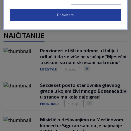
Prihvatam
NAJČITANIJE
Penzioneri otišli na odmor u Italiju i
odlučili da se više ne vraćaju: "Mjesečni
troškovi su nam skresani na trećinu"
|
|
0
LIFESTYLE
5. aug.
Šezdeset posto stanovnika glavnog
grada u kojem živi mnogo Bosanaca živi
u stanovima koje daje grad
|
|
0
EKONOMIJA
5. aug.
Misirlić o dešavanjima na Merlinovom
koncertu: Siguran sam da je najmanje