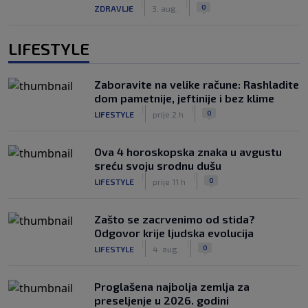
|
|
0
ZDRAVLJE
3. aug.
LIFESTYLE
Zaboravite na velike račune: Rashladite
dom pametnije, jeftinije i bez klime
|
|
0
LIFESTYLE
prije 2 h
Ova 4 horoskopska znaka u avgustu
sreću svoju srodnu dušu
|
|
0
LIFESTYLE
prije 11 h
Zašto se zacrvenimo od stida?
Odgovor krije ljudska evolucija
|
|
0
LIFESTYLE
4. aug.
Proglašena najbolja zemlja za
preseljenje u 2026. godini