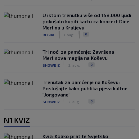
U istom trenutku više od 158.000 ljudi
pokušalo kupiti kartu za koncert Dine
Merlina u Kraljevu
|
|
0
REGIJA
3. aug.
Tri noći za pamćenje: Završena
Merlinova magija na Koševu
|
|
0
SHOWBIZ
2. aug.
Trenutak za pamćenje na Koševu:
Poslušajte kako publika pjeva kultne
"Jorgovane"
|
|
0
SHOWBIZ
2. aug.
N1 KVIZ
Kviz: Koliko pratite Svjetsko