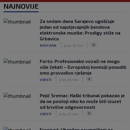
NAJNOVIJE
FIFA se izvinila svim svojim članicama
zbog FFE projekta: Ali rukovodstvo i
dalje podržava Infantina
Za sedam dana Sarajevo ugošćuje
|
|
0
NOGOMET
prije 3 h
jedan od najutjecajnijih bendova
elektronske muzike: Prodigy stiže na
Lionel Messi postigao dva gola u
Grbavicu
pobjedi Inter Miamija i ispisao historiju
|
|
0
NOVI DAN
prije 18 min
Leagues Cupa (VIDEO)
|
|
0
NOGOMET
prije 3 h
Forto: Profesionalni vozači ne mogu
više čekati – Evropskoj komisiji ponudili
smo provodivo rješenje
|
|
0
VIJESTI
prije 23 min
Pejić Sremac: Haški tribunal pokazao je
da ne postoji niko ko može biti izuzet
od krivične odgovornosti
|
|
0
VIJESTI
prije 25 min
Eurojust: Uhapšen osumnjičeni za