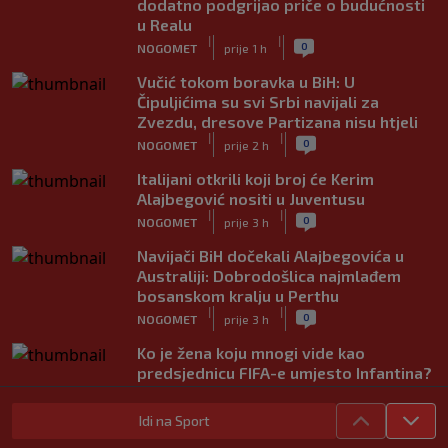
dodatno podgrijao priče o budućnosti
u Realu
|
|
0
NOGOMET
prije 1 h
Vučić tokom boravka u BiH: U
Čipuljićima su svi Srbi navijali za
Zvezdu, dresove Partizana nisu htjeli
|
|
0
NOGOMET
prije 2 h
Italijani otkrili koji broj će Kerim
Alajbegović nositi u Juventusu
|
|
0
NOGOMET
prije 3 h
Navijači BiH dočekali Alajbegovića u
Australiji: Dobrodošlica najmlađem
bosanskom kralju u Perthu
|
|
0
NOGOMET
prije 3 h
Ko je žena koju mnogi vide kao
predsjednicu FIFA-e umjesto Infantina?
Uskoro mi mogla promijeniti svjetski
nogomet
Idi na Sport
|
|
0
NOGOMET
prije 3 h