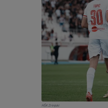
HŠK Zrinjski