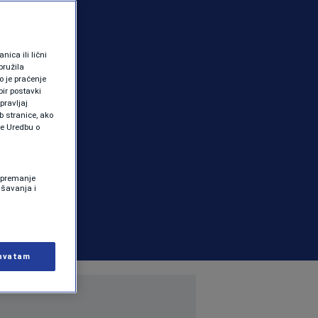
ica ili lični
pružila
 je praćenje
ir postavki
pravljaj
b stranice, ako
te Uredbu o
 Spremanje
ašavanja i
hvatam