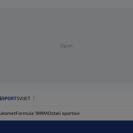
Oglas
SPORT
SVIJET
MAGAZIN
ukomet
Formula 1
MMA
Ostali sportovi
ZDRAVLJE