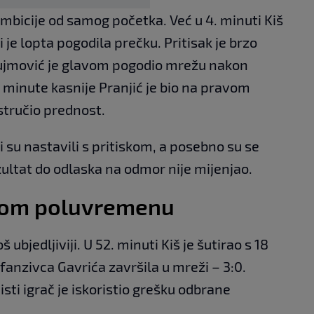
ambicije od samog početka. Već u 4. minuti Kiš
i je lopta pogodila prečku. Pritisak je brzo
Dujmović je glavom pogodio mrežu nakon
i minute kasnije Pranjić je bio na pravom
stručio prednost.
 su nastavili s pritiskom, a posebno su se
rezultat do odlaska na odmor nije mijenjao.
rugom poluvremenu
š ubjedljiviji. U 52. minuti Kiš je šutirao s 18
fanzivca Gavrića završila u mreži – 3:0.
sti igrač je iskoristio grešku odbrane