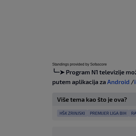
Standings provided by
Sofascore
╰┈➤ Program N1 televizije mo
putem aplikacija za
Android
/
Više tema kao što je ova?
HŠK ZRINJSKI
PREMIJER LIGA BIH
RA