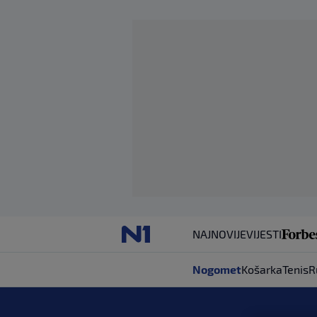
NAJNOVIJE
VIJESTI
Nogomet
Košarka
Tenis
R