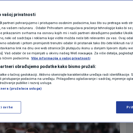
nantnom pobjedom
SHOWBIZ
KOLUMNE
 vašoj privatnosti
 na titulu prvaka
3
partneri pohranjujemo i pristupamo osobnim podacima, kao što su pretraga web stran
ori, na vašem računaru . Odabir Prihvatam omogućava praćenje tehnologije kako bi se 
je prikazanim svrhama na osnovu kojih mi i naši partneri obrađujemo podatke Ukoliko
 neki od sadržaja i reklama koje vidite možda neće biti relevantni za vas. Ovaj odab
PODCAST
no odabrati i pritom promijeniti trenutni odabir ili pristanak tako što ćete kliknuti na U
tavkama link na dnu ove web stranice [ili plutajuću ikonu u donjem lijevom dijelu we
0
5. 17:50
NOGOMET
komentara
|
|
N1 SPECIJAL
vo]. Vaš odabir će se mijenjati u okviru našeg Wеб локација. Za više detalja, pogledaj
s ličnim podacima.
Više informacija o vašoj privatnosti
FENOMENI
 partneri obrađujemo podatke kako bismo pružali:
Više
datke o tačnoj geolokaciji. Aktivno skenirajte karakteristike uređaja radi identifikacije.
NEISTRAŽENO
ili pristupanje podacima na uređaju. Prilagođeno oglašavanje i sadržaj, mjerenje ogl
traživanje publike i razvoj usluga.
tnera (pružalaca usluga)
VIRALNO
FOTO
ži svrhe
Pri
PROMO
VIDEO