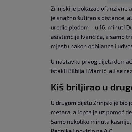
Zrinjski je pokazao ofanzivne 
je snažno šutirao s distance, al
urodio plodom – u 16. minuti 
asistencije Ivančića, a samo tr
mjestu nakon odbijanca i udvo
U nastavku prvog dijela domaći
istakli Bilbija i Mamić, ali se 
Kiš briljirao u d
U drugom dijelu Zrinjski je bio jo
metara, a lopta je uz pomoć de
Samo nekoliko minuta kasnije, i
Radnika i povisio na 4:0.