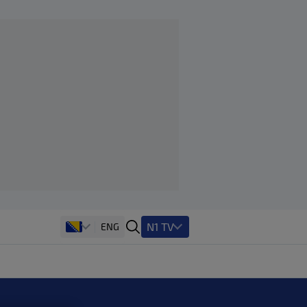
N1 TV
ENG