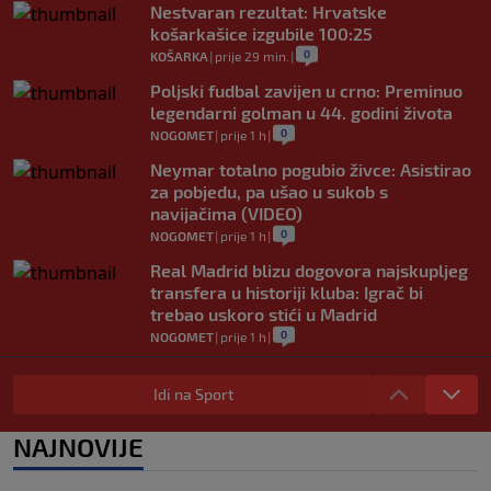
Nestvaran rezultat: Hrvatske
košarkašice izgubile 100:25
0
KOŠARKA
|
prije 29 min.
|
Poljski fudbal zavijen u crno: Preminuo
legendarni golman u 44. godini života
0
NOGOMET
|
prije 1 h
|
Neymar totalno pogubio živce: Asistirao
za pobjedu, pa ušao u sukob s
navijačima (VIDEO)
0
NOGOMET
|
prije 1 h
|
Real Madrid blizu dogovora najskupljeg
transfera u historiji kluba: Igrač bi
trebao uskoro stići u Madrid
0
NOGOMET
|
prije 1 h
|
Lara Gut-Behrami završila karijeru:
Jedna od najvećih skijašica svih
Idi na Sport
vremena rekla "zbogom"
0
OSTALI SPORTOVI
|
prije 1 h
|
NAJNOVIJE
Predsjednik FIFA-e ne odustaje od svojih