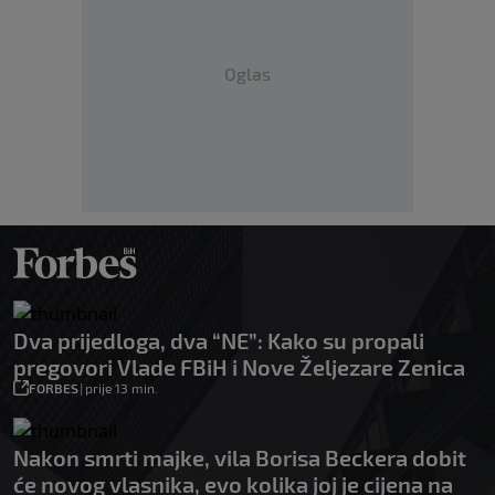
Oglas
Dva prijedloga, dva “NE”: Kako su propali
pregovori Vlade FBiH i Nove Željezare Zenica
FORBES
|
prije 13 min.
Nakon smrti majke, vila Borisa Beckera dobit
će novog vlasnika, evo kolika joj je cijena na