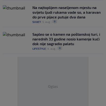
Na najtoplijem naseljenom mjestu na
svijetu ljudi rukama vade so, a karavan
do prve pijace putuje dva dana
0
SVIJET
|
5. aug.
|
Saplео se o kamen na poštanskoj turi, i
narednih 33 godine nosio kamenje kući
dok nije sagradio palatu
0
LIFESTYLE
|
4. aug.
|
Oglas