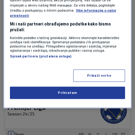
lijevom dijelu web stranice, ako je primjenjivo]. Vaš odabir će se
mijenjati u okviru našeg Wеб локација. Za više detalja, pogledajte
Uredbu o postupanju s ličnim podacima.
Više informacija o vašoj
Pobjedom je Zrinjski nastavio uspješan niz i
privatnosti
sada je pritisak ponovo na banjalučkom Borcu.
Mi i naši partneri obrađujemo podatke kako bismo
pružali:
Koristite podatke o tačnoj geolokaciji. Aktivno skenirajte karakteristike
uređaja radi identifikacije. Spremanje podataka i/ili pristupanje
Pogledajte tabelu:
podacima na uređaju. Prilagođeno oglašavanje i sadržaj, mjerenje
oglašavanja i sadržaja, istraživanje publike i razvoj usluga.
Spisak partnera (pružalaca usluga)
Prikaži svrhe
Prihvatam
Premijer Liga
Season 24/25
Team
MP
W
D
L
DIF
PT