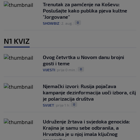
Trenutak za pamćenje na Koševu:
Poslušajte kako publika pjeva kultne
"Jorgovane"
0
SHOWBIZ
|
2. aug.
|
N1 KVIZ
Ovog četvrtka u Novom danu brojni
gosti i teme
0
VIJESTI
|
prije 0 min.
|
Njemački izvori: Rusija pojačava
kampanje dezinformacija uoči izbora, cilj
je polarizacija društva
0
SVIJET
|
prije 1 h
|
Udruženje žrtava i svjedoka genocida:
Krajina je samu sebe odbranila, a
Hrvatska je u njoj imala ključnog