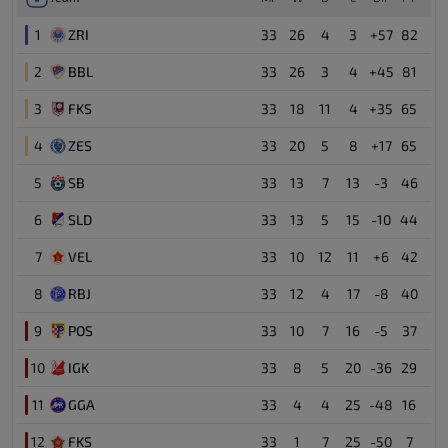
1
ZRI
33
26
4
3
+57
82
2
BBL
33
26
3
4
+45
81
3
FKS
33
18
11
4
+35
65
4
ZES
33
20
5
8
+17
65
5
SB
33
13
7
13
-3
46
6
SLD
33
13
5
15
-10
44
7
VEL
33
10
12
11
+6
42
8
RBJ
33
12
4
17
-8
40
9
POS
33
10
7
16
-5
37
10
IGK
33
8
5
20
-36
29
11
GGA
33
4
4
25
-48
16
12
FKS
33
1
7
25
-50
7