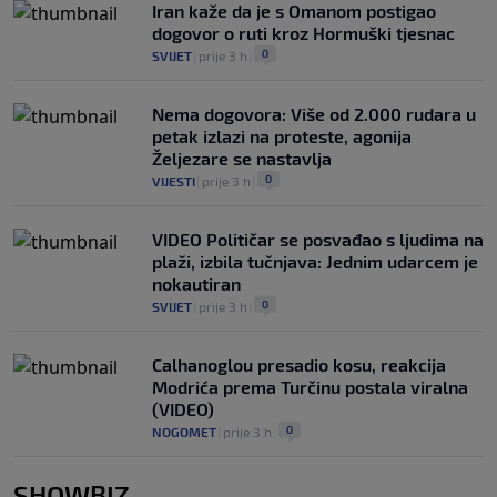
Iran kaže da je s Omanom postigao
dogovor o ruti kroz Hormuški tjesnac
0
SVIJET
|
prije 3 h
|
Nema dogovora: Više od 2.000 rudara u
petak izlazi na proteste, agonija
Željezare se nastavlja
0
VIJESTI
|
prije 3 h
|
VIDEO Političar se posvađao s ljudima na
plaži, izbila tučnjava: Jednim udarcem je
nokautiran
0
SVIJET
|
prije 3 h
|
Calhanoglou presadio kosu, reakcija
Modrića prema Turčinu postala viralna
(VIDEO)
0
NOGOMET
|
prije 3 h
|
SHOWBIZ