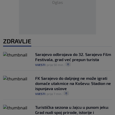
Oglas
ZDRAVLJE
Sarajevo odbrojava do 32. Sarajevo Film
Festivala, grad već prepun turista
0
VIJESTI
|
prije 50 min.
|
FK Sarajevo do daljnjeg ne može igrati
domaće utakmice na Koševu: Stadion ne
ispunjava uslove
0
VIJESTI
|
prije 7 min.
|
Turistička sezona u Jajcu u punom jeku:
Grad nudi spoj prirode, istorije i