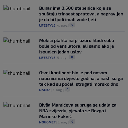
Bunar imа 3.500 stepenica koje se
spuštaju trinaest spratova, a napravljen
je da bi ljudi imali vode ljeti
0
LIFESTYLE
|
4. aug.
|
Mokra plahta na prozoru hladi sobu
bolje od ventilatora, ali samo ako je
ispunjen jedan uslov
0
LIFESTYLE
|
5. aug.
|
Osmi kontinent bio je pod nosom
naučnicima dvjesto godina, a našli su ga
tek kad su počeli strugati morsko dno
0
NAUKA
|
3. aug.
|
Bivša Mamićeva supruga se udala za
NBA zvijezdu, pjevala se Rozga i
Marinko Rokvić
0
NOGOMET
|
5. aug.
|