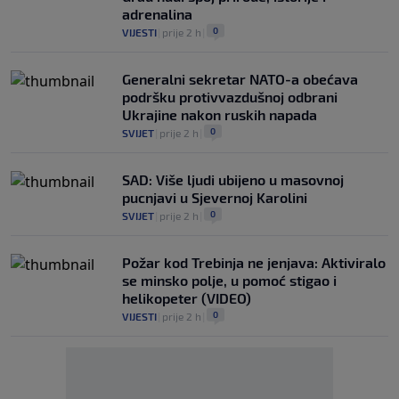
adrenalina
0
VIJESTI
|
prije 2 h
|
Generalni sekretar NATO-a obećava
podršku protivvazdušnoj odbrani
Ukrajine nakon ruskih napada
0
SVIJET
|
prije 2 h
|
SAD: Više ljudi ubijeno u masovnoj
pucnjavi u Sjevernoj Karolini
0
SVIJET
|
prije 2 h
|
Požar kod Trebinja ne jenjava: Aktiviralo
se minsko polje, u pomoć stigao i
helikopeter (VIDEO)
0
VIJESTI
|
prije 2 h
|