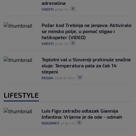
adrenalina
0
VIJESTI
|
prije 1 h
|
Požar kod Trebinja ne jenjava: Aktiviralo
se minsko polje, u pomoć stigao i
helikopeter (VIDEO)
0
VIJESTI
|
prije 1 h
|
Toplotni val u Sloveniji prekinule snažne
oluje: Temperatura pala za čak 14
stepeni
0
REGIJA
|
prije 41 min.
|
LIFESTYLE
Luis Figo zatražio odlazak Giannija
Infantina: Vrijeme je da ode - odmah
0
NOGOMET
|
prije 3 h
|