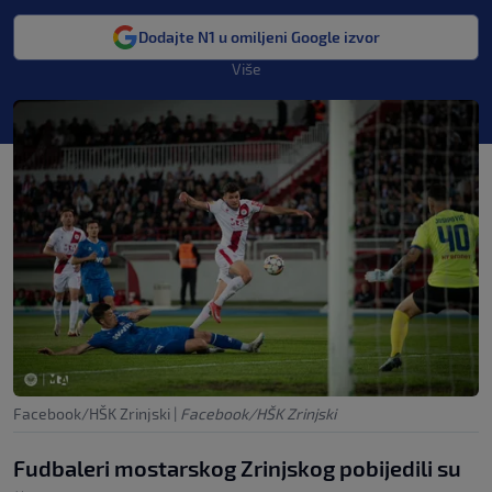
Dodajte N1 u omiljeni Google izvor
Više
Facebook/HŠK Zrinjski
|
Facebook/HŠK Zrinjski
Fudbaleri mostarskog Zrinjskog pobijedili su