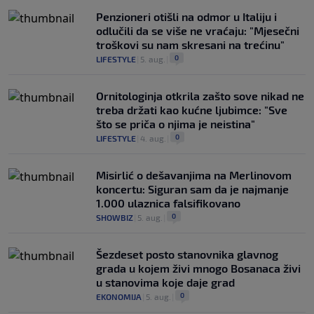
Penzioneri otišli na odmor u Italiju i
odlučili da se više ne vraćaju: "Mjesečni
troškovi su nam skresani na trećinu"
0
LIFESTYLE
|
5. aug.
|
Ornitologinja otkrila zašto sove nikad ne
treba držati kao kućne ljubimce: "Sve
što se priča o njima je neistina"
0
LIFESTYLE
|
4. aug.
|
Misirlić o dešavanjima na Merlinovom
koncertu: Siguran sam da je najmanje
1.000 ulaznica falsifikovano
0
SHOWBIZ
|
5. aug.
|
Šezdeset posto stanovnika glavnog
grada u kojem živi mnogo Bosanaca živi
u stanovima koje daje grad
0
EKONOMIJA
|
5. aug.
|