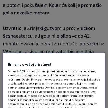
a potom i pokušajem Kolarića koji je promašio
gol s nekoliko metara.
Uzvratio je Zrinjski gužvom u protivničkom
šesnaestercu, ali gola nije bilo sve do 42.
minute. Sviran je penal za domaće, potvrđen iz
VAR sobe, a siguran realizator bio je Bilbija.
Brinemo o vašoj privatnosti
Gosti s Pecare bili su opasni i u nastavku, no
Mi i naši
603
partneri pohranjujemo i pristupamo osobnim podacima,
sve nade oko osvajanja bodova ugasio je Matić
kao što su pretraga web stranica ili lični identifikatori, na vašem
računaru . Odabir Prihvatam omogućava praćenje tehnologije kako bi se
pogodivši mrežu loše postavljenog Josipovića
pružila podrška dolje prikazanim svrhama na osnovu kojih mi i naši
partneri obrađujemo podatke Ukoliko je praćenje onemogućeno, neki od
u 82. minuti. Iako su fudbaleri Širokog smanjili
sadržaja i reklama koje vidite možda neće biti relevantni za vas. Ovaj
odabir postavki možete ponovno odabrati i pritom promijeniti trenutni
na 2:1 u sudijskoj nadoknadi golom Stanića,
odabir ili pristanak tako što ćete kliknuti na Upravljaj željenim
vremena za nešto više nije bilo.
postavkama link na dnu ove web stranice [ili plutajuću ikonu u donjem