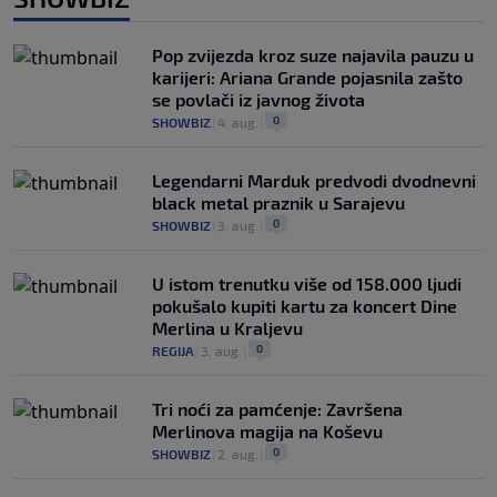
Pop zvijezda kroz suze najavila pauzu u
karijeri: Ariana Grande pojasnila zašto
se povlači iz javnog života
0
SHOWBIZ
|
4. aug.
|
Legendarni Marduk predvodi dvodnevni
black metal praznik u Sarajevu
0
SHOWBIZ
|
3. aug.
|
U istom trenutku više od 158.000 ljudi
pokušalo kupiti kartu za koncert Dine
Merlina u Kraljevu
0
REGIJA
|
3. aug.
|
Tri noći za pamćenje: Završena
Merlinova magija na Koševu
0
SHOWBIZ
|
2. aug.
|