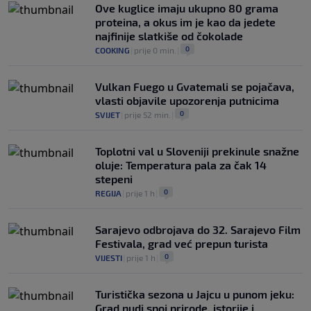
planova: Otkriveno šta je ponudio
Ove kuglice imaju ukupno 80 grama
Marokancima za podršku
proteina, a okus im je kao da jedete
0
NOGOMET
|
prije 2 h
|
najfinije slatkiše od čokolade
0
COOKING
|
prije 0 min.
|
Vulkan Fuego u Gvatemali se pojačava,
vlasti objavile upozorenja putnicima
0
SVIJET
|
prije 52 min.
|
Toplotni val u Sloveniji prekinule snažne
oluje: Temperatura pala za čak 14
stepeni
0
REGIJA
|
prije 1 h
|
Sarajevo odbrojava do 32. Sarajevo Film
Festivala, grad već prepun turista
0
VIJESTI
|
prije 1 h
|
Turistička sezona u Jajcu u punom jeku:
Grad nudi spoj prirode, istorije i