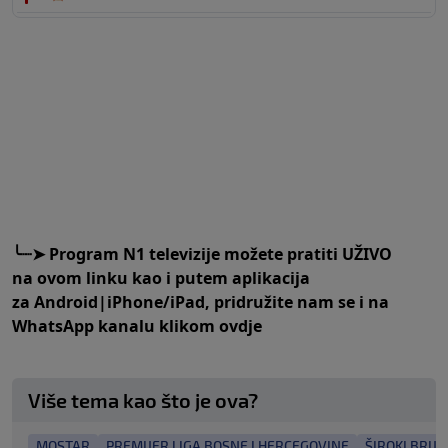
╰┈➤
Program N1 televizije možete pratiti UŽIVO
na
ovom linku
kao i putem aplikacija
za
An
droid
|
iPhone/iPad,
pridružite nam se i na
WhatsApp kanalu klikom
ovdje
Više tema kao što je ova?
MOSTAR
PREMIJER LIGA BOSNE I HERCEGOVINE
ŠIROKI BRIJE