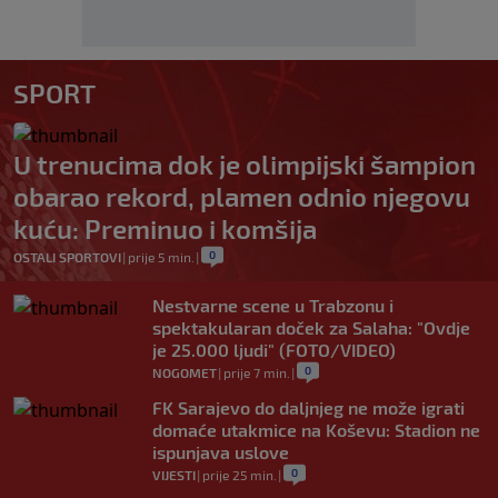
SPORT
U trenucima dok je olimpijski šampion
obarao rekord, plamen odnio njegovu
kuću: Preminuo i komšija
0
OSTALI SPORTOVI
|
prije 5 min.
|
Nestvarne scene u Trabzonu i
spektakularan doček za Salaha: "Ovdje
je 25.000 ljudi" (FOTO/VIDEO)
0
NOGOMET
|
prije 7 min.
|
FK Sarajevo do daljnjeg ne može igrati
domaće utakmice na Koševu: Stadion ne
ispunjava uslove
0
VIJESTI
|
prije 25 min.
|