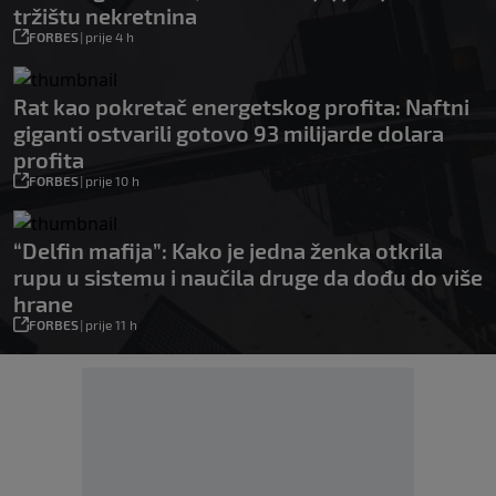
tržištu nekretnina
FORBES
|
prije 4 h
Rat kao pokretač energetskog profita: Naftni
giganti ostvarili gotovo 93 milijarde dolara
profita
FORBES
|
prije 10 h
“Delfin mafija”: Kako je jedna ženka otkrila
rupu u sistemu i naučila druge da dođu do više
hrane
FORBES
|
prije 11 h