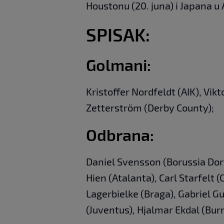
Houstonu (20. juna) i Japana u 
SPISAK:
Golmani:
Kristoffer Nordfeldt (AIK), Vik
Zetterström (Derby County);
Odbrana:
Daniel Svensson (Borussia Dort
Hien (Atalanta), Carl Starfelt (
Lagerbielke (Braga), Gabriel 
(Juventus), Hjalmar Ekdal (Burnl