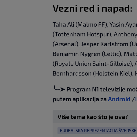
Vezni red i napad:
Taha Ali (Malmo FF), Yasin Aya
(Tottenham Hotspur), Anthony 
(Arsenal), Jesper Karlstrom (U
Benjamin Nygren (Celtic), Matt
(Royale Union Saint-Gilloise),
Bernhardsson (Holstein Kiel),
╰┈➤ Program N1 televizije mo
putem aplikacija za
Android
/
Više tema kao što je ova?
FUDBALSKA REPREZENTACIJA ŠVEDSKE