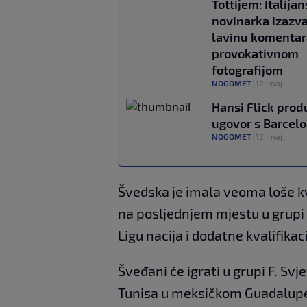
Tottijem: Italija
novinarka izazv
lavinu komentar
provokativnom
fotografijom
NOGOMET
|
12. maj.
Hansi Flick prod
ugovor s Barcel
NOGOMET
|
12. maj.
Švedska je imala veoma loše kv
na posljednjem mjestu u grupi B
Ligu nacija i dodatne kvalifikaci
Šveđani će igrati u grupi F. Sv
Tunisa u meksičkom Guadalupeu