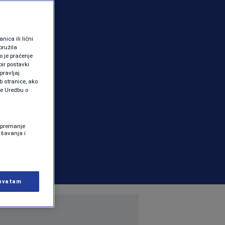
ica ili lični
pružila
 je praćenje
ir postavki
pravljaj
b stranice, ako
te Uredbu o
 Spremanje
ašavanja i
hvatam