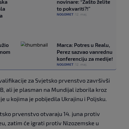
nska
novinare: “Zašto želite
ala
to pokvariti?!”
NOGOMET
|
12. maj.
a
užio
Marca: Potres u Realu,
onom
Perez sazvao vanrednu
konferenciju za medije!
NOGOMET
|
12. maj.
alifikacije za Svjetsko prvenstvo završivši
, ali je plasman na Mundijal izborila kroz
je u kojima je pobijedila Ukrajinu i Poljsku.
jetsko prvenstvo otvaraju 14. juna protiv
, zatim će igrati protiv Nizozemske u