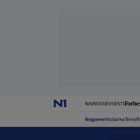
NAJNOVIJE
VIJESTI
Nogomet
Košarka
Tenis
R