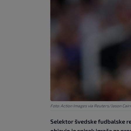
Foto: Action Images via Reuters/Jason Cair
Selektor švedske fudbalske r
objavio je spisak igrača za p