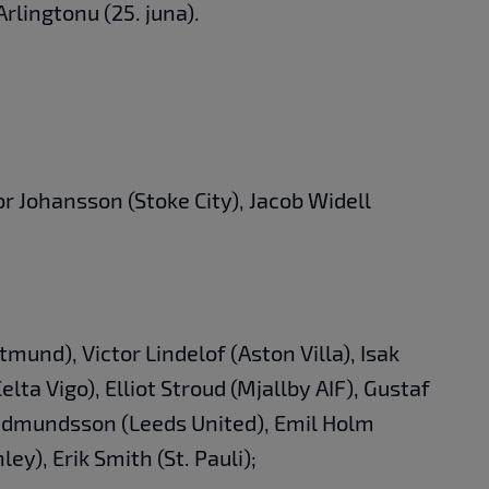
Arlingtonu (25. juna).
tor Johansson (Stoke City), Jacob Widell
mund), Victor Lindelof (Aston Villa), Isak
Celta Vigo), Elliot Stroud (Mjallby AIF), Gustaf
Gudmundsson (Leeds United), Emil Holm
ey), Erik Smith (St. Pauli);