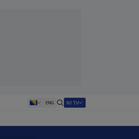
N1 TV
ENG