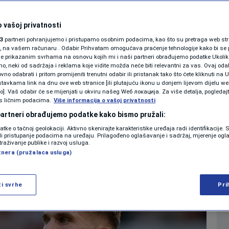
ala i Liverpoola
SHOWBIZ
KOLUMNE
 vašoj privatnosti
ki spisak za
3
partneri pohranjujemo i pristupamo osobnim podacima, kao što su pretraga web stran
ori, na vašem računaru . Odabir Prihvatam omogućava praćenje tehnologije kako bi se 
je prikazanim svrhama na osnovu kojih mi i naši partneri obrađujemo podatke Ukoliko
 neki od sadržaja i reklama koje vidite možda neće biti relevantni za vas. Ovaj odab
PODCAST
no odabrati i pritom promijeniti trenutni odabir ili pristanak tako što ćete kliknuti na U
tavkama link na dnu ove web stranice [ili plutajuću ikonu u donjem lijevom dijelu we
0
NOGOMET
komentara
|
|
N1 SPECIJAL
vo]. Vaš odabir će se mijenjati u okviru našeg Wеб локација. Za više detalja, pogledaj
s ličnim podacima.
Više informacija o vašoj privatnosti
FENOMENI
 partneri obrađujemo podatke kako bismo pružali:
Više
datke o tačnoj geolokaciji. Aktivno skenirajte karakteristike uređaja radi identifikacije.
NEISTRAŽENO
ili pristupanje podacima na uređaju. Prilagođeno oglašavanje i sadržaj, mjerenje ogl
traživanje publike i razvoj usluga.
tnera (pružalaca usluga)
VIRALNO
FOTO
ži svrhe
Pri
PROMO
VIDEO