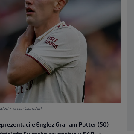
nduff
/
Jason Cairnduff
eprezentacije Englez Graham Potter (50)
redstojeće Svjetsko prvenstvo u SAD-u,