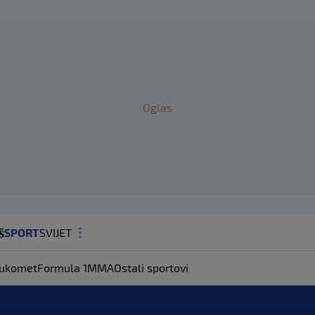
Oglas
SPORT
SVIJET
MAGAZIN
ukomet
Formula 1
MMA
Ostali sportovi
ZDRAVLJE