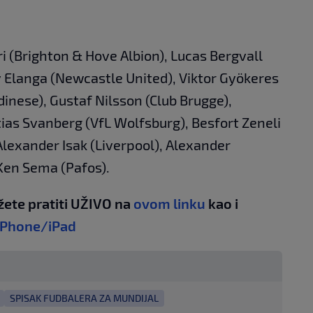
ri (Brighton & Hove Albion), Lucas Bergvall
Elanga (Newcastle United), Viktor Gyökeres
dinese), Gustaf Nilsson (Club Brugge),
ias Svanberg (VfL Wolfsburg), Besfort Zeneli
 Alexander Isak (Liverpool), Alexander
 Ken Sema (Pafos).
žete pratiti UŽIVO na
ovom linku
kao i
iPhone/iPad
SPISAK FUDBALERA ZA MUNDIJAL