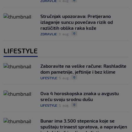
ZDRAVLJE
|
4. aug.
|
Stručnjak upozorava: Pretjerano
izlaganje suncu povećava rizik od
različitih oblika raka kože
0
ZDRAVLJE
|
3. aug.
|
LIFESTYLE
Zaboravite na velike račune: Rashladite
dom pametnije, jeftinije i bez klime
0
LIFESTYLE
|
5. aug.
|
Ova 4 horoskopska znaka u avgustu
sreću svoju srodnu dušu
0
LIFESTYLE
|
5. aug.
|
Bunar imа 3.500 stepenica koje se
spuštaju trinaest spratova, a napravljen