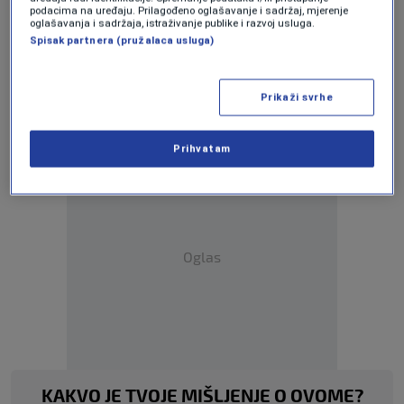
podacima na uređaju. Prilagođeno oglašavanje i sadržaj, mjerenje
Facebook
i UŽIVO
na ovom linku
.
oglašavanja i sadržaja, istraživanje publike i razvoj usluga.
Spisak partnera (pružalaca usluga)
Više tema kao što je ova?
Prikaži svrhe
HOKEJAŠKA REPREZENTACIJA BIH
Prihvatam
Oglas
KAKVO JE TVOJE MIŠLJENJE O OVOME?