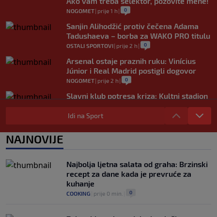
Ako vam treba selektor, pozovite mene!
0
NOGOMET
|
prije 1 h
|
Sanjin Alihodžić protiv čečena Adama
Tadushaeva – borba za WAKO PRO titulu
0
OSTALI SPORTOVI
|
prije 2 h
|
Arsenal ostaje praznih ruku: Vinícius
Júnior i Real Madrid postigli dogovor
0
NOGOMET
|
prije 2 h
|
Slavni klub potresa kriza: Kultni stadion
u Italiji bit će prazan na početku sezone,
navijači objavili rat upravi
Idi na Sport
0
NOGOMET
|
prije 3 h
|
NAJNOVIJE
Izvinjenje s elementima prijetnje i
„gomila slabića“ u UEFA-i
0
NOGOMET
|
prije 3 h
|
Najbolja ljetna salata od graha: Brzinski
recept za dane kada je prevruće za
kuhanje
0
COOKING
|
prije 0 min.
|