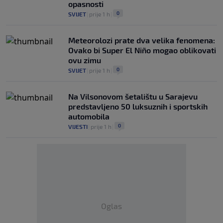
opasnosti
0
SVIJET
|
prije 1 h
|
Meteorolozi prate dva velika fenomena:
Ovako bi Super El Niño mogao oblikovati
ovu zimu
0
SVIJET
|
prije 1 h
|
Na Vilsonovom šetalištu u Sarajevu
predstavljeno 50 luksuznih i sportskih
automobila
0
VIJESTI
|
prije 1 h
|
Oglas