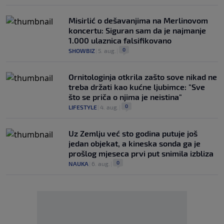
Misirlić o dešavanjima na Merlinovom
koncertu: Siguran sam da je najmanje
1.000 ulaznica falsifikovano
0
SHOWBIZ
|
5. aug.
|
Ornitologinja otkrila zašto sove nikad ne
treba držati kao kućne ljubimce: "Sve
što se priča o njima je neistina"
0
LIFESTYLE
|
4. aug.
|
Uz Zemlju već sto godina putuje još
jedan objekat, a kineska sonda ga je
prošlog mjeseca prvi put snimila izbliza
0
NAUKA
|
6. aug.
|