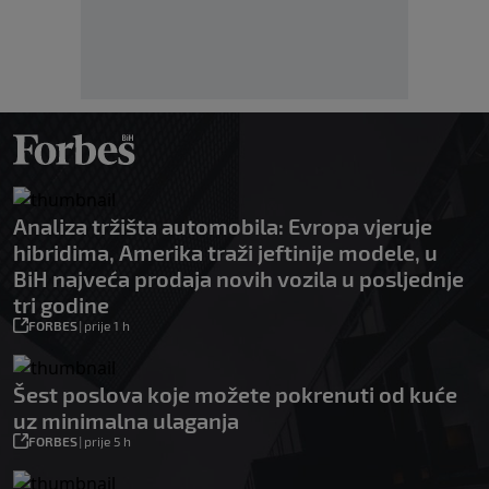
Analiza tržišta automobila: Evropa vjeruje
hibridima, Amerika traži jeftinije modele, u
BiH najveća prodaja novih vozila u posljednje
tri godine
FORBES
|
prije 1 h
Šest poslova koje možete pokrenuti od kuće
uz minimalna ulaganja
FORBES
|
prije 5 h