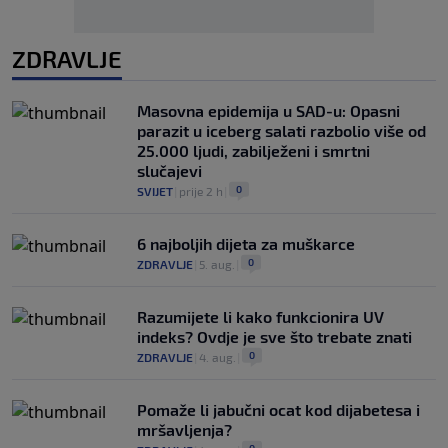
ZDRAVLJE
Masovna epidemija u SAD-u: Opasni
parazit u iceberg salati razbolio više od
25.000 ljudi, zabilježeni i smrtni
slučajevi
0
SVIJET
|
prije 2 h
|
6 najboljih dijeta za muškarce
0
ZDRAVLJE
|
5. aug.
|
Razumijete li kako funkcionira UV
indeks? Ovdje je sve što trebate znati
0
ZDRAVLJE
|
4. aug.
|
Pomaže li jabučni ocat kod dijabetesa i
mršavljenja?
0