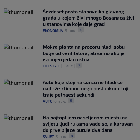
Šezdeset posto stanovnika glavnog
grada u kojem živi mnogo Bosanaca živi
u stanovima koje daje grad
0
EKONOMIJA
|
5. aug.
|
Mokra plahta na prozoru hladi sobu
bolje od ventilatora, ali samo ako je
ispunjen jedan uslov
0
LIFESTYLE
|
5. aug.
|
Auto koje stoji na suncu ne hladi se
najbrže klimom, nego postupkom koji
traje petnaest sekundi
0
AUTO
|
6. aug.
|
Na najtoplijem naseljenom mjestu na
svijetu ljudi rukama vade so, a karavan
do prve pijace putuje dva dana
0
SVIJET
|
5. aug.
|