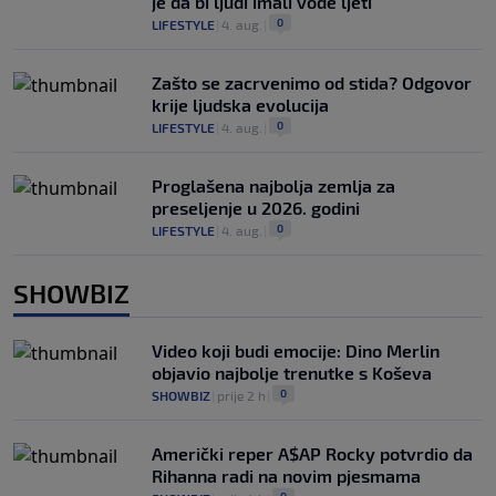
je da bi ljudi imali vode ljeti
0
LIFESTYLE
|
4. aug.
|
Zašto se zacrvenimo od stida? Odgovor
krije ljudska evolucija
0
LIFESTYLE
|
4. aug.
|
Proglašena najbolja zemlja za
preseljenje u 2026. godini
0
LIFESTYLE
|
4. aug.
|
SHOWBIZ
Video koji budi emocije: Dino Merlin
objavio najbolje trenutke s Koševa
0
SHOWBIZ
|
prije 2 h
|
Američki reper A$AP Rocky potvrdio da
Rihanna radi na novim pjesmama
0