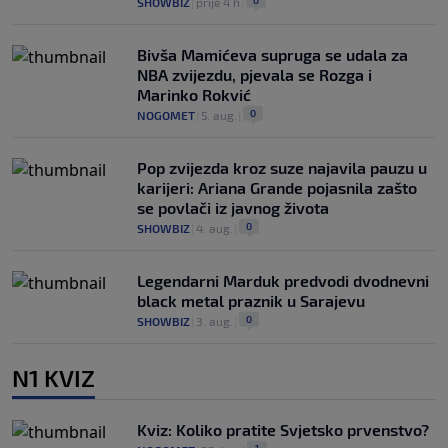
SHOWBIZ
|
prije 4 h
|
Bivša Mamićeva supruga se udala za
NBA zvijezdu, pjevala se Rozga i
Marinko Rokvić
0
NOGOMET
|
5. aug.
|
Pop zvijezda kroz suze najavila pauzu u
karijeri: Ariana Grande pojasnila zašto
se povlači iz javnog života
0
SHOWBIZ
|
4. aug.
|
Legendarni Marduk predvodi dvodnevni
black metal praznik u Sarajevu
0
SHOWBIZ
|
3. aug.
|
N1 KVIZ
Kviz: Koliko pratite Svjetsko prvenstvo?
1