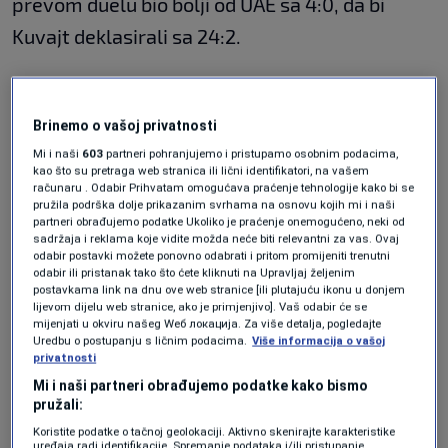
prevom duelu bio bolji od UAE sa 4:0, da bi
Kuvajt deklasirali sa 24:2.
Pobjednik duela BiH - Turkmenistan osigurat će
Brinemo o vašoj privatnosti
plasman na Svjetsko prvenstvo III divizije koje
Mi i naši
603
partneri pohranjujemo i pristupamo osobnim podacima,
se igra naredne godine.
kao što su pretraga web stranica ili lični identifikatori, na vašem
računaru . Odabir Prihvatam omogućava praćenje tehnologije kako bi se
pružila podrška dolje prikazanim svrhama na osnovu kojih mi i naši
partneri obrađujemo podatke Ukoliko je praćenje onemogućeno, neki od
Ulaz u dvoranu Zetra bit će slobodan za žene i
sadržaja i reklama koje vidite možda neće biti relevantni za vas. Ovaj
djecu do 12 godina, saopćeno je iz Hokejaškog
odabir postavki možete ponovno odabrati i pritom promijeniti trenutni
odabir ili pristanak tako što ćete kliknuti na Upravljaj željenim
saveza BiH.Meč BiH - Turkmenistan počinje u
postavkama link na dnu ove web stranice [ili plutajuću ikonu u donjem
lijevom dijelu web stranice, ako je primjenjivo]. Vaš odabir će se
20:30 sati, umjesto u 12:30, kako je ranije bilo
mijenjati u okviru našeg Wеб локација. Za više detalja, pogledajte
Uredbu o postupanju s ličnim podacima.
Više informacija o vašoj
planirano.
privatnosti
Mi i naši partneri obrađujemo podatke kako bismo
N1 pratite putem aplikacija za
Android
|
pružali:
iPhone/iPad
i društvenih
mreža
Twitter
|
Koristite podatke o tačnoj geolokaciji. Aktivno skenirajte karakteristike
uređaja radi identifikacije. Spremanje podataka i/ili pristupanje