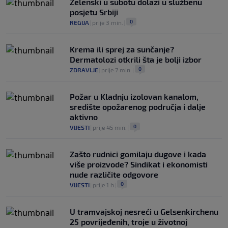
Zelenski u subotu dolazi u službenu
posjetu Srbiji
0
REGIJA
|
prije 3 min.
|
Krema ili sprej za sunčanje?
Dermatolozi otkrili šta je bolji izbor
0
ZDRAVLJE
|
prije 7 min.
|
Požar u Kladnju izolovan kanalom,
središte opožarenog područja i dalje
aktivno
0
VIJESTI
|
prije 45 min.
|
Zašto rudnici gomilaju dugove i kada
više proizvode? Sindikat i ekonomisti
nude različite odgovore
0
VIJESTI
|
prije 1 h
|
U tramvajskoj nesreći u Gelsenkirchenu
25 povrijeđenih, troje u životnoj