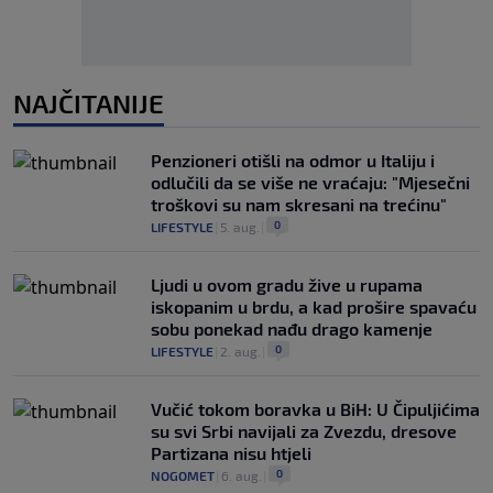
NAJČITANIJE
Penzioneri otišli na odmor u Italiju i
odlučili da se više ne vraćaju: "Mjesečni
troškovi su nam skresani na trećinu"
0
LIFESTYLE
|
5. aug.
|
Ljudi u ovom gradu žive u rupama
iskopanim u brdu, a kad prošire spavaću
sobu ponekad nađu drago kamenje
0
LIFESTYLE
|
2. aug.
|
Vučić tokom boravka u BiH: U Čipuljićima
su svi Srbi navijali za Zvezdu, dresove
Partizana nisu htjeli
0
NOGOMET
|
6. aug.
|