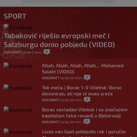
SPORT
Tabaković riješio evropski meč i
Salzburgu donio pobjedu (VIDEO)
0
NOGOMET
|
prije 0 min.
|
Allah, Allah, Allah, Allah… Mohamed
Salah! (VIDEO)
0
NOGOMET
|
prije 20 min.
|
Tok meča | Borac 1-0 Vitebsk: Borac
dominirao, ali nije ni imao sreće
0
NOGOMET
|
prije 34 min.
|
Borac savladao Vitebsk i sa značajnim
kapitalom čeka revanš u Bjelorusiji
0
NOGOMET
|
prije 35 min.
|
Louis van Gaal pobijedio rak i poručio: