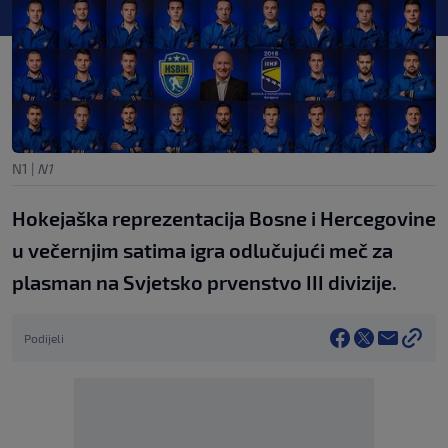
N1
|
N1
Hokejaška reprezentacija Bosne i Hercegovine
u večernjim satima igra odlučujući meč za
plasman na Svjetsko prvenstvo III divizije.
Podijeli