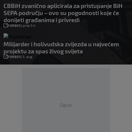
CBBiH zvanično aplicirala za pristupanje BiH
SEPA području – ovo su pogodnosti koje će
donijeti građanima i privredi
FORBES
|
prije 5 h
Milijarder i holivudska zvijezda u najvećem
projektu za spas živog svijeta
FORBES
|
5. aug.
Oglas