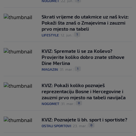
NOGOMET
|
22. jun.
|
Skrati vrijeme do utakmice uz naš kviz:
Pokaži šta znaš o Zmajevima i zauzmi
prvo mjesto na tabeli
1
LIFESTYLE
|
12. jun.
|
KVIZ: Spremate li se za Koševo?
Provjerite koliko dobro znate stihove
Dine Merlina
1
MAGAZIN
|
31. mar.
|
KVIZ: Pokaži koliko poznaješ
reprezentaciju Bosne i Hercegovine i
zauzmi prvo mjesto na tabeli navijača
0
NOGOMET
|
31. mar.
|
KVIZ: Poznajete li bh. sport i sportiste?
0
OSTALI SPORTOVI
|
23. mar.
|