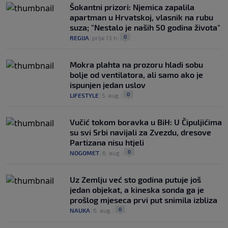
Šokantni prizori: Njemica zapalila
apartman u Hrvatskoj, vlasnik na rubu
suza; "Nestalo je naših 50 godina života"
0
REGIJA
|
prije 13 h
|
Mokra plahta na prozoru hladi sobu
bolje od ventilatora, ali samo ako je
ispunjen jedan uslov
0
LIFESTYLE
|
5. aug.
|
Vučić tokom boravka u BiH: U Čipuljićima
su svi Srbi navijali za Zvezdu, dresove
Partizana nisu htjeli
0
NOGOMET
|
6. aug.
|
Uz Zemlju već sto godina putuje još
jedan objekat, a kineska sonda ga je
prošlog mjeseca prvi put snimila izbliza
0
NAUKA
|
6. aug.
|