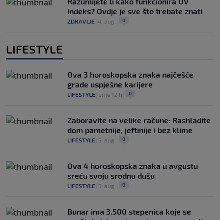
Razumijete li kako funkcionira UV
indeks? Ovdje je sve što trebate znati
0
ZDRAVLJE
|
4. aug.
|
LIFESTYLE
Ova 3 horoskopska znaka najčešće
grade uspješne karijere
0
LIFESTYLE
|
prije 12 h
|
Zaboravite na velike račune: Rashladite
dom pametnije, jeftinije i bez klime
0
LIFESTYLE
|
5. aug.
|
Ova 4 horoskopska znaka u avgustu
sreću svoju srodnu dušu
0
LIFESTYLE
|
5. aug.
|
Bunar imа 3.500 stepenica koje se