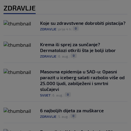
ZDRAVLJE
Koje su zdravstvene dobrobiti pistacija?
0
ZDRAVLJE
|
prije 4 h
|
Krema ili sprej za sunčanje?
Dermatolozi otkrili šta je bolji izbor
0
ZDRAVLJE
|
6. aug.
|
Masovna epidemija u SAD-u: Opasni
parazit u iceberg salati razbolio više od
25.000 ljudi, zabilježeni i smrtni
slučajevi
0
SVIJET
|
6. aug.
|
6 najboljih dijeta za muškarce
0
ZDRAVLJE
|
5. aug.
|