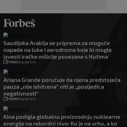
Saudijska Arabija se priprema za moguće
napade na luke i aerodrome koje bi mogle
izvesti iračke milicije povezane s Hutima
FORBES
|
prije 12 h
Ariana Grande poručuje da njena predstojeća
pauza „nije ishitrena“ niti je „posljedica
negativnosti“
FORBES
|
prije 12 h
Kina podigla globalnu proizvodnju nuklearne
energije na rekordni nivo: Ko je na vrhu, a ko