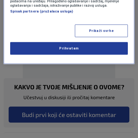
podacima na uređaju. Prilagođeno oglašavanje i sadržaj, mjerenje
oglašavanja i sadržaja, istraživanje publike i razvoj usluga.
Spisak partnera (pružalaca usluga)
Prikaži svrhe
Oglas
Prihvatam
KAKVO JE TVOJE MIŠLJENJE O OVOME?
Učestvuj u diskusiji ili pročitaj komentare
Budi prvi koji će ostaviti komentar