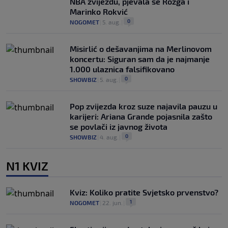
NBA zvijezdu, pjevala se Rozga i
Marinko Rokvić
0
NOGOMET
|
5. aug.
|
Misirlić o dešavanjima na Merlinovom
koncertu: Siguran sam da je najmanje
1.000 ulaznica falsifikovano
0
SHOWBIZ
|
5. aug.
|
Pop zvijezda kroz suze najavila pauzu u
karijeri: Ariana Grande pojasnila zašto
se povlači iz javnog života
0
SHOWBIZ
|
4. aug.
|
N1 KVIZ
Kviz: Koliko pratite Svjetsko prvenstvo?
1
NOGOMET
|
22. jun.
|