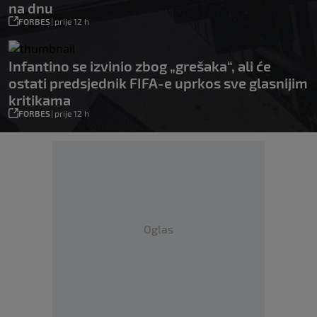
na dnu
FORBES
|
prije 12 h
Infantino se izvinio zbog „grešaka“, ali će
ostati predsjednik FIFA-e uprkos sve glasnijim
kritikama
FORBES
|
prije 12 h
Oglas