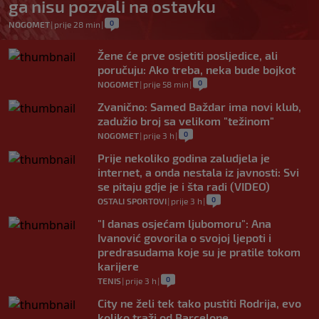
ga nisu pozvali na ostavku
0
NOGOMET
|
prije 28 min
|
Žene će prve osjetiti posljedice, ali
poručuju: Ako treba, neka bude bojkot
0
NOGOMET
|
prije 58 min
|
Zvanično: Samed Baždar ima novi klub,
zadužio broj sa velikom "težinom"
0
NOGOMET
|
prije 3 h
|
Prije nekoliko godina zaludjela je
internet, a onda nestala iz javnosti: Svi
se pitaju gdje je i šta radi (VIDEO)
0
OSTALI SPORTOVI
|
prije 3 h
|
"I danas osjećam ljubomoru": Ana
Ivanović govorila o svojoj ljepoti i
predrasudama koje su je pratile tokom
karijere
0
TENIS
|
prije 3 h
|
City ne želi tek tako pustiti Rodrija, evo
koliko traži od Barcelone