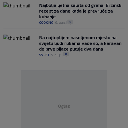
Najbolja ljetna salata od graha: Brzinski
recept za dane kada je prevruće za
kuhanje
0
COOKING
|
6. aug.
|
Na najtoplijem naseljenom mjestu na
svijetu ljudi rukama vade so, a karavan
do prve pijace putuje dva dana
0
SVIJET
|
5. aug.
|
Oglas