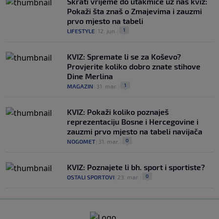
Skrati vrijeme do utakmice uz naš kviz:
Pokaži šta znaš o Zmajevima i zauzmi
prvo mjesto na tabeli
1
LIFESTYLE
|
12. jun.
|
KVIZ: Spremate li se za Koševo?
Provjerite koliko dobro znate stihove
Dine Merlina
1
MAGAZIN
|
31. mar.
|
KVIZ: Pokaži koliko poznaješ
reprezentaciju Bosne i Hercegovine i
zauzmi prvo mjesto na tabeli navijača
0
NOGOMET
|
31. mar.
|
KVIZ: Poznajete li bh. sport i sportiste?
0
OSTALI SPORTOVI
|
23. mar.
|