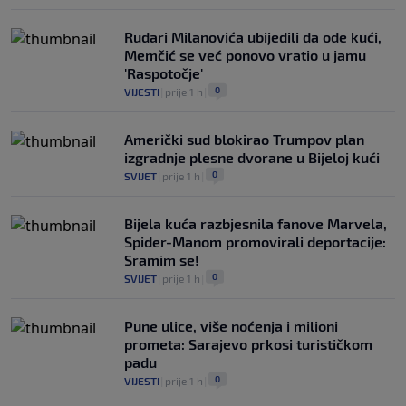
Rudari Milanovića ubijedili da ode kući,
Memčić se već ponovo vratio u jamu
'Raspotočje'
0
VIJESTI
|
prije 1 h
|
Američki sud blokirao Trumpov plan
izgradnje plesne dvorane u Bijeloj kući
0
SVIJET
|
prije 1 h
|
Bijela kuća razbjesnila fanove Marvela,
Spider-Manom promovirali deportacije:
Sramim se!
0
SVIJET
|
prije 1 h
|
Pune ulice, više noćenja i milioni
prometa: Sarajevo prkosi turističkom
padu
0
VIJESTI
|
prije 1 h
|