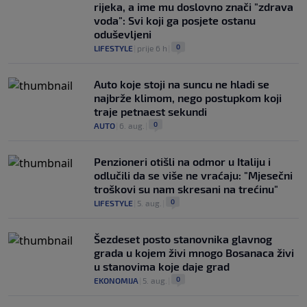
rijeka, a ime mu doslovno znači "zdrava
voda": Svi koji ga posjete ostanu
oduševljeni
0
LIFESTYLE
|
prije 6 h
|
Auto koje stoji na suncu ne hladi se
najbrže klimom, nego postupkom koji
traje petnaest sekundi
0
AUTO
|
6. aug.
|
Penzioneri otišli na odmor u Italiju i
odlučili da se više ne vraćaju: "Mjesečni
troškovi su nam skresani na trećinu"
0
LIFESTYLE
|
5. aug.
|
Šezdeset posto stanovnika glavnog
grada u kojem živi mnogo Bosanaca živi
u stanovima koje daje grad
0
EKONOMIJA
|
5. aug.
|