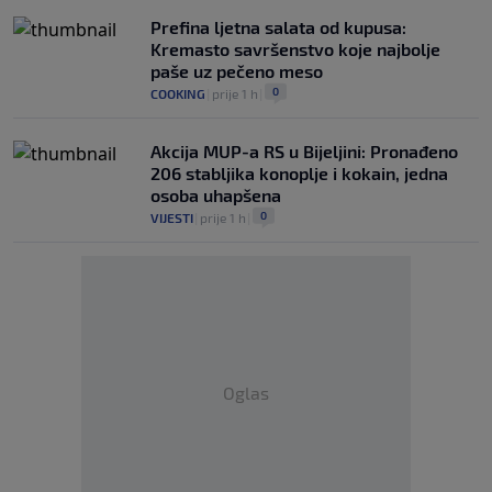
Prefina ljetna salata od kupusa:
Kremasto savršenstvo koje najbolje
paše uz pečeno meso
0
COOKING
|
prije 1 h
|
Akcija MUP-a RS u Bijeljini: Pronađeno
206 stabljika konoplje i kokain, jedna
osoba uhapšena
0
VIJESTI
|
prije 1 h
|
Oglas