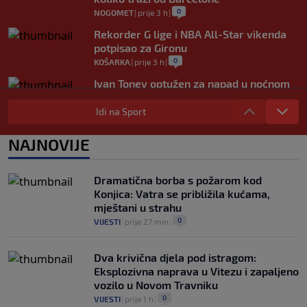
0
NOGOMET
|
prije 3 h
|
Rekorder G lige i NBA All-Star vikenda
potpisao za Gironu
0
KOŠARKA
|
prije 3 h
|
Ivan Toney optužen za napad u noćnom
klubu u Londonu
Idi na Sport
0
NOGOMET
|
prije 4 h
|
Utakmica Barcelone otkazana zbog
NAJNOVIJE
migrantske krize
0
NOGOMET
|
prije 4 h
|
Dramatična borba s požarom kod
Konjica: Vatra se približila kućama,
mještani u strahu
0
VIJESTI
|
prije 27 min
|
Dva krivična djela pod istragom:
Eksplozivna naprava u Vitezu i zapaljeno
vozilo u Novom Travniku
0
VIJESTI
|
prije 1 h
|