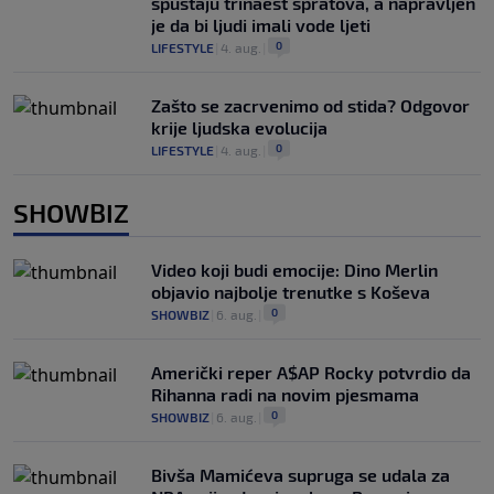
spuštaju trinaest spratova, a napravljen
je da bi ljudi imali vode ljeti
0
LIFESTYLE
|
4. aug.
|
Zašto se zacrvenimo od stida? Odgovor
krije ljudska evolucija
0
LIFESTYLE
|
4. aug.
|
SHOWBIZ
Video koji budi emocije: Dino Merlin
objavio najbolje trenutke s Koševa
0
SHOWBIZ
|
6. aug.
|
Američki reper A$AP Rocky potvrdio da
Rihanna radi na novim pjesmama
0
SHOWBIZ
|
6. aug.
|
Bivša Mamićeva supruga se udala za