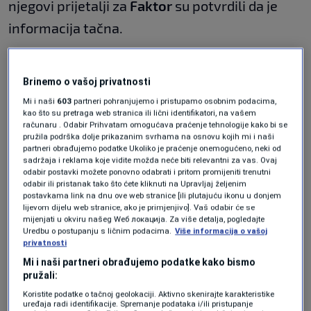
njegovi prijetalji za
Faktor
su potvrdili da je
informacija tačna.
''Adnan je priveden u Njemačkoj. Ne znamo
razlog. Šokirani smo informacijom'',
potvrdili
Brinemo o vašoj privatnosti
Mi i naši
603
partneri pohranjujemo i pristupamo osobnim podacima,
su za Faktor prijatelji Adnana Ćatića.
kao što su pretraga web stranica ili lični identifikatori, na vašem
računaru . Odabir Prihvatam omogućava praćenje tehnologije kako bi se
Više informacija bit će objavljeno naknadno.
pružila podrška dolje prikazanim svrhama na osnovu kojih mi i naši
partneri obrađujemo podatke Ukoliko je praćenje onemogućeno, neki od
sadržaja i reklama koje vidite možda neće biti relevantni za vas. Ovaj
Program N1 televizije možete pratiti UŽIVO na
odabir postavki možete ponovno odabrati i pritom promijeniti trenutni
odabir ili pristanak tako što ćete kliknuti na Upravljaj željenim
ovom linku
kao i putem aplikacija za
postavkama link na dnu ove web stranice [ili plutajuću ikonu u donjem
lijevom dijelu web stranice, ako je primjenjivo]. Vaš odabir će se
An
droid
|
iPhone/iPad
mijenjati u okviru našeg Wеб локација. Za više detalja, pogledajte
Uredbu o postupanju s ličnim podacima.
Više informacija o vašoj
privatnosti
Više tema kao što je ova?
Mi i naši partneri obrađujemo podatke kako bismo
pružali:
ADNAN ĆATIĆ
FELIX STURM
Koristite podatke o tačnoj geolokaciji. Aktivno skenirajte karakteristike
uređaja radi identifikacije. Spremanje podataka i/ili pristupanje