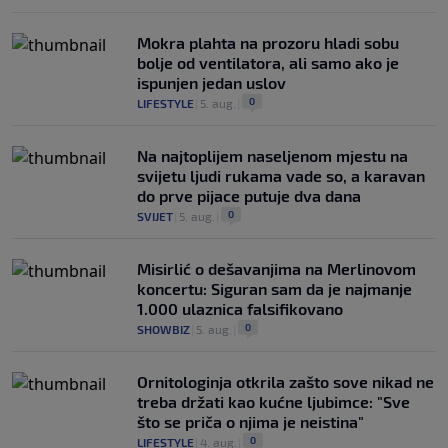
Mokra plahta na prozoru hladi sobu
bolje od ventilatora, ali samo ako je
ispunjen jedan uslov
0
LIFESTYLE
|
5. aug.
|
Na najtoplijem naseljenom mjestu na
svijetu ljudi rukama vade so, a karavan
do prve pijace putuje dva dana
0
SVIJET
|
5. aug.
|
Misirlić o dešavanjima na Merlinovom
koncertu: Siguran sam da je najmanje
1.000 ulaznica falsifikovano
0
SHOWBIZ
|
5. aug.
|
Ornitologinja otkrila zašto sove nikad ne
treba držati kao kućne ljubimce: "Sve
što se priča o njima je neistina"
0
LIFESTYLE
|
4. aug.
|