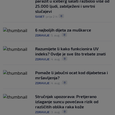
parazit u iceberg salati razbolio više od
25.000 ljudi, zabilježeni i smrtni
slučajevi
0
SVIJET
|
prije 2 h
|
6 najboljih dijeta za muškarce
0
ZDRAVLJE
|
5. aug.
|
Razumijete li kako funkcionira UV
indeks? Ovdje je sve što trebate znati
0
ZDRAVLJE
|
4. aug.
|
Pomaže li jabučni ocat kod dijabetesa i
mršavljenja?
0
ZDRAVLJE
|
4. aug.
|
Stručnjak upozorava: Pretjerano
izlaganje suncu povećava rizik od
različitih oblika raka kože
0
ZDRAVLJE
|
3. aug.
|