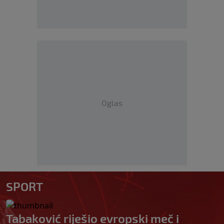
Oglas
SPORT
Tabaković riješio evropski meč i