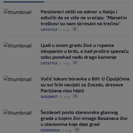
Penzioneri otišli na odmor u Italiju i
odlučili da se više ne vraćaju: "Mjesečni
troškovi su nam skresani na trećinu"
0
LIFESTYLE
|
5. aug.
|
Ljudi u ovom gradu žive u rupama
iskopanim u brdu, a kad prošire spavaću
sobu ponekad nađu drago kamenje
0
LIFESTYLE
|
2. aug.
|
Vučić tokom boravka u BiH: U Čipuljićima
su svi Srbi navijali za Zvezdu, dresove
Partizana nisu htjeli
0
NOGOMET
|
6. aug.
|
Šezdeset posto stanovnika glavnog
grada u kojem živi mnogo Bosanaca živi
u stanovima koje daje grad
0
EKONOMIJA
|
5. aug.
|