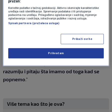
pružali:
prirodu
", kazao je Trivić.
Koristite podatke o tačnoj geolokaciji. Aktivno skenirajte karakteristike
uređaja radi identifikacije. Spremanje podataka i/ili pristupanje
podacima na uređaju. Prilagođeno oglašavanje i sadržaj, mjerenje
Bundalo je rekao da planiranje nije skup sport.
oglašavanja i sadržaja, istraživanje publike i razvoj usluga.
Spisak partnera (pružalaca usluga)
"Ono što mi radimo je vanredno i tu se mora
trošiti mnogo novca na opremu, karte i put."
Prikaži svrhe
Planinari su se složili da je planinarstvo i strast
Prihvatam
i sport, te da je čak iznad sporta. "
Aktivnost
koja strastveno ispunjava čovjeka
ljudi nas ne
razumiju i pitaju šta imamo od toga kad se
popnemo
."
Više tema kao što je ova?