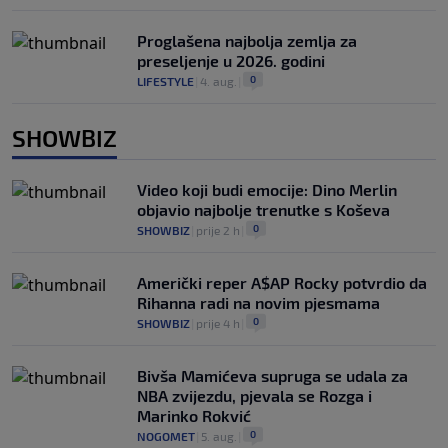
Proglašena najbolja zemlja za
preseljenje u 2026. godini
0
LIFESTYLE
|
4. aug.
|
SHOWBIZ
Video koji budi emocije: Dino Merlin
objavio najbolje trenutke s Koševa
0
SHOWBIZ
|
prije 2 h
|
Američki reper A$AP Rocky potvrdio da
Rihanna radi na novim pjesmama
0
SHOWBIZ
|
prije 4 h
|
Bivša Mamićeva supruga se udala za
NBA zvijezdu, pjevala se Rozga i
Marinko Rokvić
0
NOGOMET
|
5. aug.
|