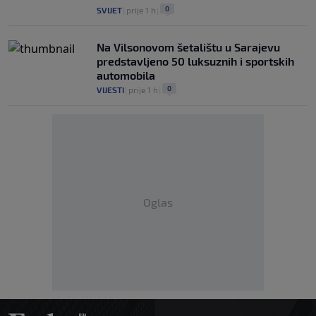
0
SVIJET
|
prije 1 h
|
Na Vilsonovom šetalištu u Sarajevu
predstavljeno 50 luksuznih i sportskih
automobila
0
VIJESTI
|
prije 1 h
|
Oglas