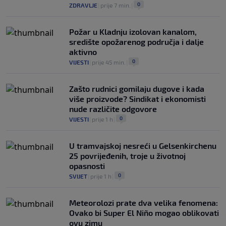
0
ZDRAVLJE
|
prije 7 min.
|
Požar u Kladnju izolovan kanalom,
središte opožarenog područja i dalje
aktivno
0
VIJESTI
|
prije 45 min.
|
Zašto rudnici gomilaju dugove i kada
više proizvode? Sindikat i ekonomisti
nude različite odgovore
0
VIJESTI
|
prije 1 h
|
U tramvajskoj nesreći u Gelsenkirchenu
25 povrijeđenih, troje u životnoj
opasnosti
0
SVIJET
|
prije 1 h
|
Meteorolozi prate dva velika fenomena:
Ovako bi Super El Niño mogao oblikovati
ovu zimu