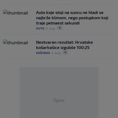
Auto koje stoji na suncu ne hladi se
najbrže klimom, nego postupkom koji
traje petnaest sekundi
0
AUTO
|
6. aug.
|
Nestvaran rezultat: Hrvatske
košarkašice izgubile 100:25
0
KOŠARKA
|
5. aug.
|
Oglas