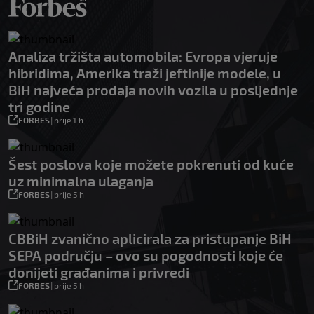
Analiza tržišta automobila: Evropa vjeruje
hibridima, Amerika traži jeftinije modele, u
BiH najveća prodaja novih vozila u posljednje
tri godine
FORBES
|
prije 1 h
Šest poslova koje možete pokrenuti od kuće
uz minimalna ulaganja
FORBES
|
prije 5 h
CBBiH zvanično aplicirala za pristupanje BiH
SEPA području – ovo su pogodnosti koje će
donijeti građanima i privredi
FORBES
|
prije 5 h