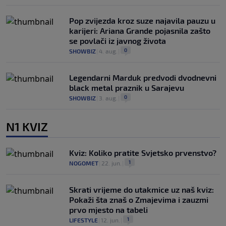
Pop zvijezda kroz suze najavila pauzu u
karijeri: Ariana Grande pojasnila zašto
se povlači iz javnog života
0
SHOWBIZ
|
4. aug.
|
Legendarni Marduk predvodi dvodnevni
black metal praznik u Sarajevu
0
SHOWBIZ
|
3. aug.
|
N1 KVIZ
Kviz: Koliko pratite Svjetsko prvenstvo?
1
NOGOMET
|
22. jun.
|
Skrati vrijeme do utakmice uz naš kviz:
Pokaži šta znaš o Zmajevima i zauzmi
prvo mjesto na tabeli
1
LIFESTYLE
|
12. jun.
|