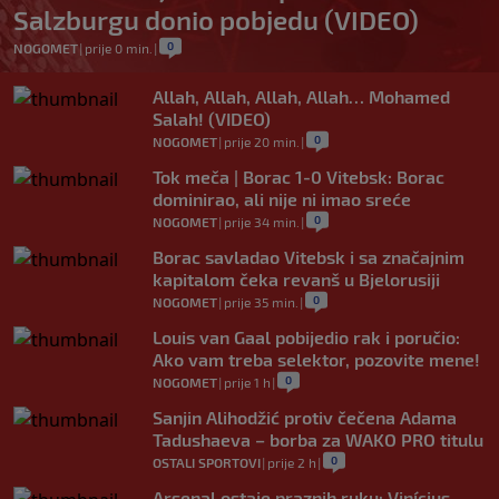
Salzburgu donio pobjedu (VIDEO)
0
NOGOMET
|
prije 0 min.
|
Allah, Allah, Allah, Allah… Mohamed
Salah! (VIDEO)
0
NOGOMET
|
prije 20 min.
|
Tok meča | Borac 1-0 Vitebsk: Borac
dominirao, ali nije ni imao sreće
0
NOGOMET
|
prije 34 min.
|
Borac savladao Vitebsk i sa značajnim
kapitalom čeka revanš u Bjelorusiji
0
NOGOMET
|
prije 35 min.
|
Louis van Gaal pobijedio rak i poručio:
Ako vam treba selektor, pozovite mene!
0
NOGOMET
|
prije 1 h
|
Sanjin Alihodžić protiv čečena Adama
Tadushaeva – borba za WAKO PRO titulu
0
OSTALI SPORTOVI
|
prije 2 h
|
Arsenal ostaje praznih ruku: Vinícius