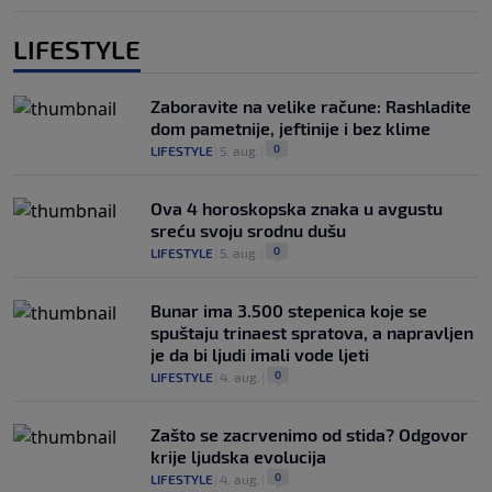
LIFESTYLE
Zaboravite na velike račune: Rashladite
dom pametnije, jeftinije i bez klime
0
LIFESTYLE
|
5. aug.
|
Ova 4 horoskopska znaka u avgustu
sreću svoju srodnu dušu
0
LIFESTYLE
|
5. aug.
|
Bunar imа 3.500 stepenica koje se
spuštaju trinaest spratova, a napravljen
je da bi ljudi imali vode ljeti
0
LIFESTYLE
|
4. aug.
|
Zašto se zacrvenimo od stida? Odgovor
krije ljudska evolucija
0
LIFESTYLE
|
4. aug.
|