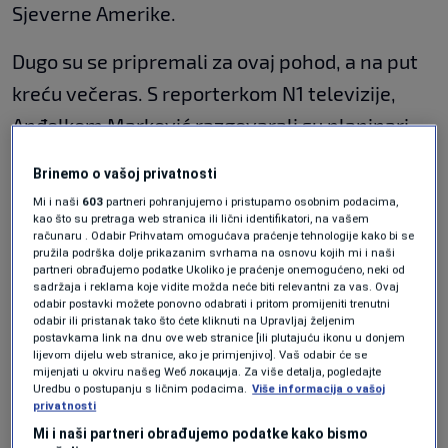
Sjeverne Amerike.
Dugo su se pripremali za ovaj pohod, a na put
kreću večeras. S reporterkom N1 televizije,
Anđelkom Marković razgovarali su planinari
Miroslav trivić i Miroslav Bundalo.
Brinemo o vašoj privatnosti
Mi i naši
603
partneri pohranjujemo i pristupamo osobnim podacima,
"
Godinama se pripremamo za ovo. Potrebno
kao što su pretraga web stranica ili lični identifikatori, na vašem
računaru . Odabir Prihvatam omogućava praćenje tehnologije kako bi se
je blizu 15.000 KM po osobi za sve troškove
pružila podrška dolje prikazanim svrhama na osnovu kojih mi i naši
partneri obrađujemo podatke Ukoliko je praćenje onemogućeno, neki od
putovanja, hranu i put
", rekao je Bundalo.
sadržaja i reklama koje vidite možda neće biti relevantni za vas. Ovaj
odabir postavki možete ponovno odabrati i pritom promijeniti trenutni
odabir ili pristanak tako što ćete kliknuti na Upravljaj željenim
Otkrili su da planiraju pohod i na najviši vrh
postavkama link na dnu ove web stranice [ili plutajuću ikonu u donjem
lijevom dijelu web stranice, ako je primjenjivo]. Vaš odabir će se
Australije i vrh svijeta Mont Everest.
mijenjati u okviru našeg Wеб локација. Za više detalja, pogledajte
Uredbu o postupanju s ličnim podacima.
Više informacija o vašoj
privatnosti
"
U klubu je veliki priliv članova i veliki broj
Mi i naši partneri obrađujemo podatke kako bismo
ljudi se interesuje za planiranje i odlaske u