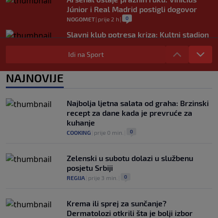
Júnior i Real Madrid postigli dogovor
0
NOGOMET
|
prije 2 h
|
Slavni klub potresa kriza: Kultni stadion
u Italiji bit će prazan na početku sezone,
navijači objavili rat upravi
Idi na Sport
0
NOGOMET
|
prije 3 h
|
NAJNOVIJE
Izvinjenje s elementima prijetnje i
„gomila slabića“ u UEFA-i
0
NOGOMET
|
prije 3 h
|
Najbolja ljetna salata od graha: Brzinski
recept za dane kada je prevruće za
kuhanje
0
COOKING
|
prije 0 min.
|
Zelenski u subotu dolazi u službenu
posjetu Srbiji
0
REGIJA
|
prije 3 min.
|
Krema ili sprej za sunčanje?
Dermatolozi otkrili šta je bolji izbor