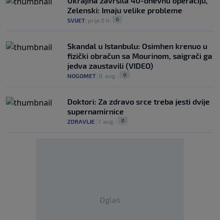
Ukrajina završila 40-dnevnu operaciju,
Zelenski: Imaju velike probleme
0
SVIJET
|
prije 6 h
|
Skandal u Istanbulu: Osimhen krenuo u
fizički obračun sa Mourinom, saigrači ga
jedva zaustavili (VIDEO)
0
NOGOMET
|
8. aug.
|
Doktori: Za zdravo srce treba jesti dvije
supernamirnice
0
ZDRAVLJE
|
7. aug.
|
Oglas