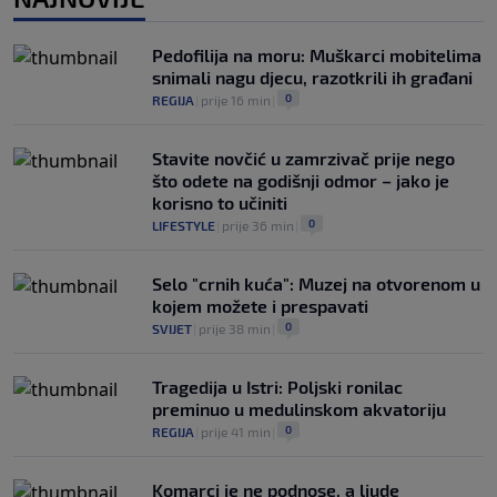
Dva "krompira" u Premijer ligi: Bez
golova u dvije utakmice prvog kola
0
NOGOMET
|
8. aug.
|
Pedofilija na moru: Muškarci mobitelima
snimali nagu djecu, razotkrili ih građani
0
REGIJA
|
prije 16 min
|
Stavite novčić u zamrzivač prije nego
što odete na godišnji odmor – jako je
korisno to učiniti
0
LIFESTYLE
|
prije 36 min
|
Selo "crnih kuća": Muzej na otvorenom u
kojem možete i prespavati
0
SVIJET
|
prije 38 min
|
Tragedija u Istri: Poljski ronilac
preminuo u medulinskom akvatoriju
0
REGIJA
|
prije 41 min
|
Komarci je ne podnose, a ljude