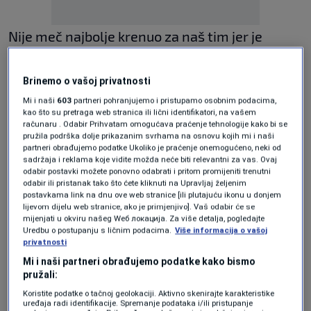
Nije meč najbolje krenuo za naš tim jer je
Nunes u 7. minuti prve trećine doveo
Luksemburg u prednost.
Brinemo o vašoj privatnosti
Mi i naši
603
partneri pohranjujemo i pristupamo osobnim podacima,
kao što su pretraga web stranica ili lični identifikatori, na vašem
Ipak do kraja prvog dijela Gaković i Drnda
računaru . Odabir Prihvatam omogućava praćenje tehnologije kako bi se
pružila podrška dolje prikazanim svrhama na osnovu kojih mi i naši
dovode Zmajeve u prednost.
partneri obrađujemo podatke Ukoliko je praćenje onemogućeno, neki od
sadržaja i reklama koje vidite možda neće biti relevantni za vas. Ovaj
odabir postavki možete ponovno odabrati i pritom promijeniti trenutni
odabir ili pristanak tako što ćete kliknuti na Upravljaj željenim
U drugoj trećini rapsodija naših momaka i pet
postavkama link na dnu ove web stranice [ili plutajuću ikonu u donjem
lijevom dijelu web stranice, ako je primjenjivo]. Vaš odabir će se
golova u mreži Luksemburga. Redom su
mijenjati u okviru našeg Wеб локација. Za više detalja, pogledajte
Uredbu o postupanju s ličnim podacima.
Više informacija o vašoj
pogađali Gaković, Vulović, Mušović, Gaković,
privatnosti
Gaković.
Mi i naši partneri obrađujemo podatke kako bismo
pružali:
Koristite podatke o tačnoj geolokaciji. Aktivno skenirajte karakteristike
Tarik Mrkva se na startu treće trećine upisuje u
uređaja radi identifikacije. Spremanje podataka i/ili pristupanje