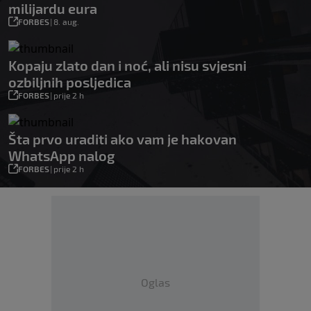
milijardu eura
FORBES
|
8. aug.
Kopaju zlato dan i noć, ali nisu svjesni
ozbiljnih posljedica
FORBES
|
prije 2 h
Šta prvo uraditi ako vam je hakovan
WhatsApp nalog
FORBES
|
prije 2 h
Oglas