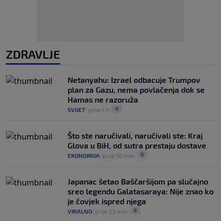
ZDRAVLJE
Netanyahu: Izrael odbacuje Trumpov
plan za Gazu, nema povlačenja dok se
Hamas ne razoruža
0
SVIJET
|
prije 1 h
|
Što ste naručivali, naručivali ste: Kraj
Glova u BiH, od sutra prestaju dostave
0
EKONOMIJA
|
prije 50 min
|
Japanac šetao Baščaršijom pa slučajno
sreo legendu Galatasaraya: Nije znao ko
je čovjek ispred njega
0
VIRALNO
|
prije 33 min
|