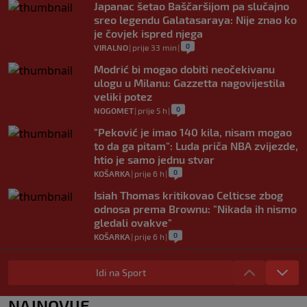
Japanac šetao Baščaršijom pa slučajno
sreo legendu Galatasaraya: Nije znao ko
je čovjek ispred njega
0
VIRALNO
|
prije 33 min
|
Modrić bi mogao dobiti neočekivanu
ulogu u Milanu: Gazzetta nagovijestila
veliki potez
0
NOGOMET
|
prije 5 h
|
"Peković je imao 140 kila, nisam mogao
to da ga pitam": Luda priča NBA zvijezde,
htio je samo jednu stvar
0
KOŠARKA
|
prije 6 h
|
Isiah Thomas kritikovao Celticse zbog
odnosa prema Brownu: "Nikada ih nismo
gledali ovakve"
0
KOŠARKA
|
prije 6 h
|
Nezamisliva tragedija: Sportista
preminuo u 25. godini
Idi na Sport
0
OSTALI SPORTOVI
|
prije 7 h
|
NAJNOVIJE