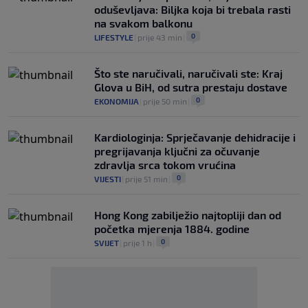
oduševljava: Biljka koja bi trebala rasti
na svakom balkonu
0
LIFESTYLE
|
prije 43 min
|
Što ste naručivali, naručivali ste: Kraj
Glova u BiH, od sutra prestaju dostave
0
EKONOMIJA
|
prije 50 min
|
Kardiologinja: Sprječavanje dehidracije i
pregrijavanja ključni za očuvanje
zdravlja srca tokom vrućina
0
VIJESTI
|
prije 51 min
|
Hong Kong zabilježio najtopliji dan od
početka mjerenja 1884. godine
0
SVIJET
|
prije 1 h
|