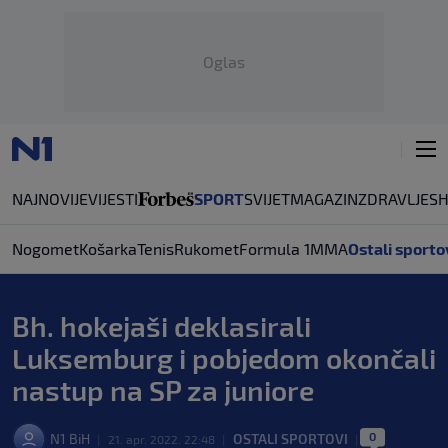
Oglas
NAJNOVIJE
VIJESTI
SPORT
SVIJET
MAGAZIN
ZDRAVLJE
S
Nogomet
Košarka
Tenis
Rukomet
Formula 1
MMA
Ostali sporto
Bh. hokejaši deklasirali
Luksemburg i pobjedom okončali
nastup na SP za juniore
0
N1 BiH
OSTALI SPORTOVI
|
21. apr. 2022. 22:48
|
|