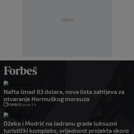
Oglas
Nafta iznad 83 dolara, nova lista zahtjeva za
otvaranje Hormuškog moreuza
FORBES
|
prije 3 h
Džeko i Modrić na Jadranu grade luksuzni
turistički kompleks, vrijednost projekta skoro