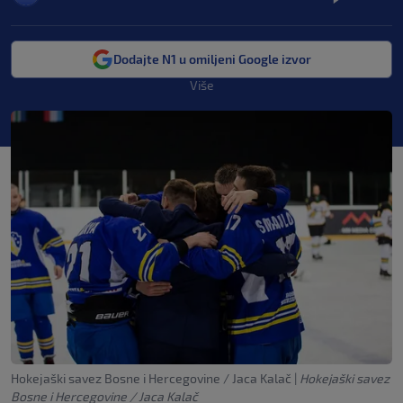
Dodajte N1 u omiljeni Google izvor
Više
Hokejaški savez Bosne i Hercegovine / Jaca Kalač
|
Hokejaški savez
Bosne i Hercegovine / Jaca Kalač