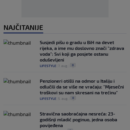
NAJČITANIJE
Susjedi pišu o gradu u BiH na devet
rijeka, a ime mu doslovno znači "zdrava
voda": Svi koji ga posjete ostanu
oduševljeni
0
LIFESTYLE
|
7. aug.
|
Penzioneri otišli na odmor u Italiju i
odlučili da se više ne vraćaju: "Mjesečni
troškovi su nam skresani na trećinu"
0
LIFESTYLE
|
5. aug.
|
Stravična saobraćajna nesreća: 23-
godišnji mladić poginuo, jedna osoba
povijeđena