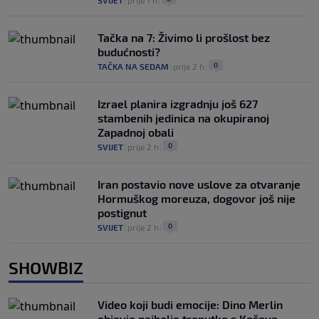
SVIJET
|
prije 1 h
|
Tačka na 7: Živimo li prošlost bez
budućnosti?
0
TAČKA NA SEDAM
|
prije 2 h
|
Izrael planira izgradnju još 627
stambenih jedinica na okupiranoj
Zapadnoj obali
0
SVIJET
|
prije 2 h
|
Iran postavio nove uslove za otvaranje
Hormuškog moreuza, dogovor još nije
postignut
0
SVIJET
|
prije 2 h
|
SHOWBIZ
Video koji budi emocije: Dino Merlin
objavio najbolje trenutke s Koševa