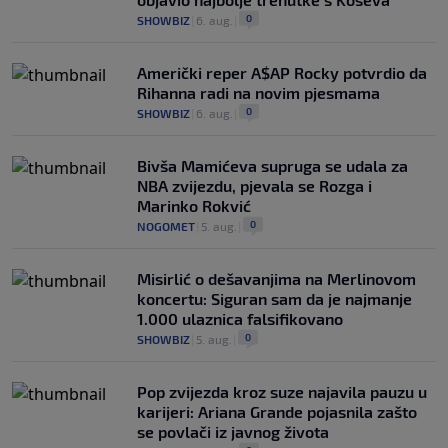
0
SHOWBIZ
|
6. aug.
|
Američki reper A$AP Rocky potvrdio da
Rihanna radi na novim pjesmama
0
SHOWBIZ
|
6. aug.
|
Bivša Mamićeva supruga se udala za
NBA zvijezdu, pjevala se Rozga i
Marinko Rokvić
0
NOGOMET
|
5. aug.
|
Misirlić o dešavanjima na Merlinovom
koncertu: Siguran sam da je najmanje
1.000 ulaznica falsifikovano
0
SHOWBIZ
|
5. aug.
|
Pop zvijezda kroz suze najavila pauzu u
karijeri: Ariana Grande pojasnila zašto
se povlači iz javnog života