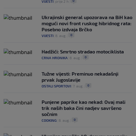
0
VIJESTI
|
prije 2 h
|
Ukrajinski general upozorava na BiH kao
mogući novi front ruskog hibridnog rata:
Posebno izdvaja Brčko
0
VIJESTI
|
8. aug.
|
Hadžići: Smrtno stradao motociklista
0
CRNA HRONIKA
|
8. aug.
|
Tužne vijesti: Preminuo nekadašnji
prvak Jugoslavije
0
OSTALI SPORTOVI
|
7. aug.
|
Punjene paprike kao nekad: Ovaj mali
trik naših baka čini nadjev savršeno
sočnim
0
COOKING
|
8. aug.
|