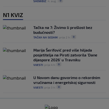
0
SHOWBIZ
|
4. aug.
|
N1 KVIZ
Tačka na 7: Živimo li prošlost bez
budućnosti?
0
TAČKA NA SEDAM
|
prije 2 h
|
Marija Šerifović pred više hiljada
posjetitelja na Piroti zatvorila 'Dane
dijaspore 2026' u Travniku
0
VIJESTI
|
prije 4 h
|
U Novom danu govorimo o rekordnim
vrućinama i energetskoj sigurnosti
0
VIJESTI
|
prije 3 h
|