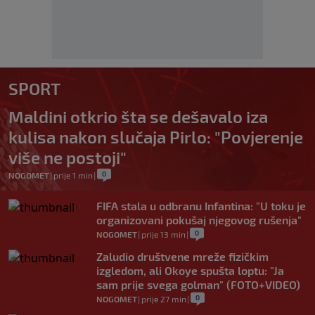
SPORT
Maldini otkrio šta se dešavalo iza
kulisa nakon slučaja Pirlo: "Povjerenje
više ne postoji"
0
NOGOMET
|
prije 1 min
|
FIFA stala u odbranu Infantina: "U toku je
organizovani pokušaj njegovog rušenja"
0
NOGOMET
|
prije 13 min
|
Zaludio društvene mreže fizičkim
izgledom, ali Okoye spušta loptu: "Ja
sam prije svega golman" (FOTO+VIDEO)
0
NOGOMET
|
prije 27 min
|