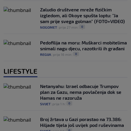
Zaludio društvene mreže fizičkim
izgledom, ali Okoye spušta loptu: "Ja
sam prije svega golman" (FOTO+VIDEO)
0
NOGOMET
|
prije 27 min
|
Pedofilija na moru: Muškarci mobitelima
snimali nagu djecu, razotkrili ih građani
0
REGIJA
|
prije 16 min
|
LIFESTYLE
Netanyahu: Izrael odbacuje Trumpov
plan za Gazu, nema povlačenja dok se
Hamas ne razoruža
0
SVIJET
|
prije 1 h
|
Broj žrtava u Gazi porastao na 73.386:
Hiljade tijela još uvijek pod ruševinama
0