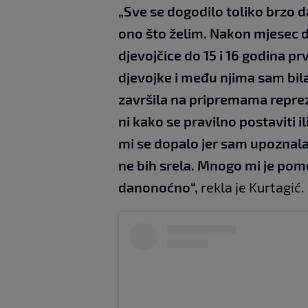
„Sve se dogodilo toliko brzo da 
ono što želim. Nakon mjesec da
djevojčice do 15 i 16 godina prv
djevojke i među njima sam bila
završila na pripremama repreze
ni kako se pravilno postaviti il
mi se dopalo jer sam upoznala
ne bih srela. Mnogo mi je pom
danonoćno“,
rekla je Kurtagić.