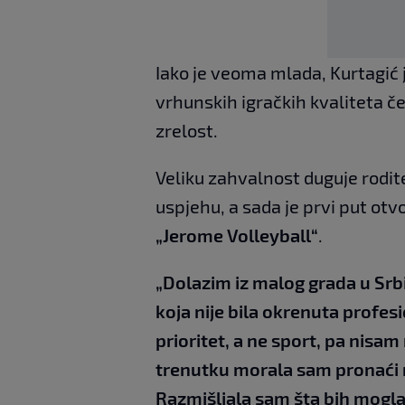
Iako je veoma mlada, Kurtagić j
vrhunskih igračkih kvaliteta če
zrelost.
Veliku zahvalnost duguje roditel
uspjehu, a sada je prvi put ot
„Jerome Volleyball“
.
„Dolazim iz malog grada u Srb
koja nije bila okrenuta profes
prioritet, a ne sport, pa nisam
trenutku morala sam pronaći n
Razmišljala sam šta bih mogla 