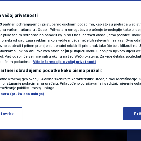
slimanske porodice,
SHOWBIZ
KOLUMNE
 vašoj privatnosti
 Prelijepa srbijanska
3
partneri pohranjujemo i pristupamo osobnim podacima, kao što su pretraga web stran
ori, na vašem računaru . Odabir Prihvatam omogućava praćenje tehnologije kako bi se 
orila dušu i
je prikazanim svrhama na osnovu kojih mi i naši partneri obrađujemo podatke Ukoliko
 neki od sadržaja i reklama koje vidite možda neće biti relevantni za vas. Ovaj odab
PODCAST
zovima tokom
no odabrati i pritom promijeniti trenutni odabir ili pristanak tako što ćete kliknuti na U
tavkama link na dnu ove web stranice [ili plutajuću ikonu u donjem lijevom dijelu we
N1 SPECIJAL
vo]. Vaš odabir će se mijenjati u okviru našeg Wеб локација. Za više detalja, pogledaj
s ličnim podacima.
Više informacija o vašoj privatnosti
FENOMENI
 partneri obrađujemo podatke kako bismo pružali:
datke o tačnoj geolokaciji. Aktivno skenirajte karakteristike uređaja radi identifikacije.
NEISTRAŽENO
0
ili pristupanje podacima na uređaju. Prilagođeno oglašavanje i sadržaj, mjerenje ogl
OSTALI SPORTOVI
komentara
|
|
traživanje publike i razvoj usluga.
tnera (pružalaca usluga)
VIRALNO
Više
FOTO
ži svrhe
Pri
PROMO
VIDEO