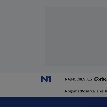
NAJNOVIJE
VIJESTI
Nogomet
Košarka
Tenis
R