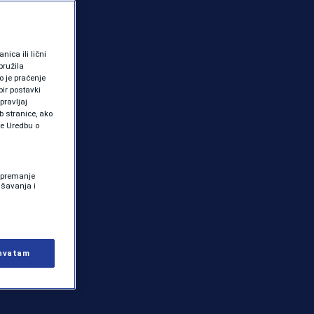
ica ili lični
pružila
 je praćenje
ir postavki
pravljaj
b stranice, ako
te Uredbu o
 Spremanje
ašavanja i
hvatam