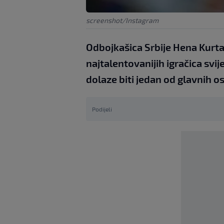
screenshot/Instagram
Odbojkašica Srbije Hena Kurtag
najtalentovanijih igračica svi
dolaze biti jedan od glavnih o
Podijeli