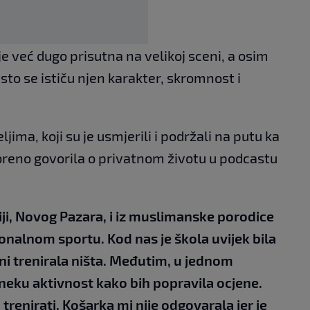
e već dugo prisutna na velikoj sceni, a osim
sto se ističu njen karakter, skromnost i
jima, koji su je usmjerili i podržali na putu ka
voreno govorila o privatnom životu u podcastu
iji, Novog Pazara, i iz muslimanske porodice
ionalnom sportu. Kod nas je škola uvijek bila
 ni trenirala ništa. Međutim, u jednom
eku aktivnost kako bih popravila ocjene.
trenirati. Košarka mi nije odgovarala jer je