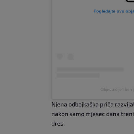
Pogledajte ovu obj
Objavu dijeli hen
Njena odbojkaška priča razvij
nakon samo mjesec dana trenin
dres.