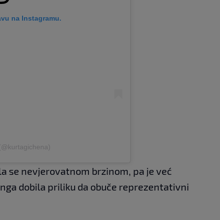
avu na Instagramu.
 (@kurtagichena)
ala se nevjerovatnom brzinom, pa je već
ga dobila priliku da obuče reprezentativni