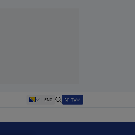
N1 TV
ENG