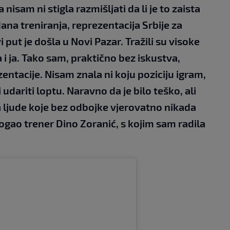
nisam ni stigla razmišljati da li je to zaista
na treniranja, reprezentacija Srbije za
i put je došla u Novi Pazar. Tražili su visoke
 i ja. Tako sam, praktično bez iskustva,
ntacije. Nisam znala ni koju poziciju igram,
i udariti loptu. Naravno da je bilo teško, ali
 ljude koje bez odbojke vjerovatno nikada
ogao trener Dino Zoranić, s kojim sam radila