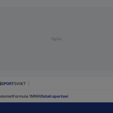
Oglas
SPORT
SVIJET
MAGAZIN
ukomet
Formula 1
MMA
Ostali sportovi
ZDRAVLJE