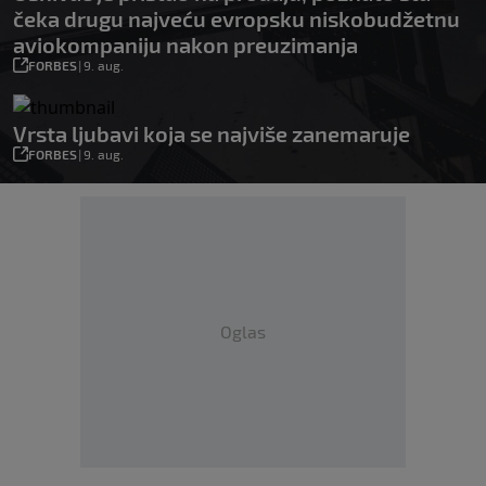
čeka drugu najveću evropsku niskobudžetnu
aviokompaniju nakon preuzimanja
FORBES
|
9. aug.
Vrsta ljubavi koja se najviše zanemaruje
FORBES
|
9. aug.
Oglas