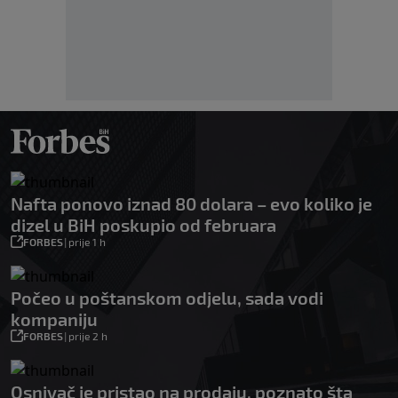
Nafta ponovo iznad 80 dolara – evo koliko je
dizel u BiH poskupio od februara
FORBES
|
prije 1 h
Počeo u poštanskom odjelu, sada vodi
kompaniju
FORBES
|
prije 2 h
Osnivač je pristao na prodaju, poznato šta