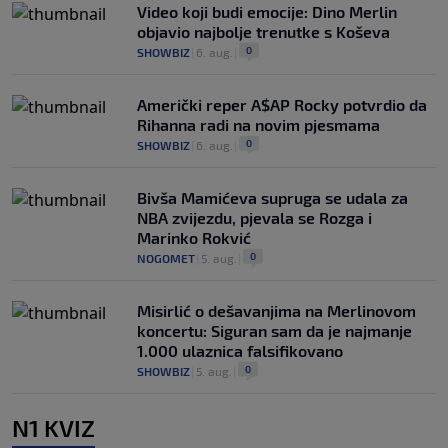
Video koji budi emocije: Dino Merlin
objavio najbolje trenutke s Koševa
0
SHOWBIZ
|
6. aug.
|
Američki reper A$AP Rocky potvrdio da
Rihanna radi na novim pjesmama
0
SHOWBIZ
|
6. aug.
|
Bivša Mamićeva supruga se udala za
NBA zvijezdu, pjevala se Rozga i
Marinko Rokvić
0
NOGOMET
|
5. aug.
|
Misirlić o dešavanjima na Merlinovom
koncertu: Siguran sam da je najmanje
1.000 ulaznica falsifikovano
0
SHOWBIZ
|
5. aug.
|
N1 KVIZ