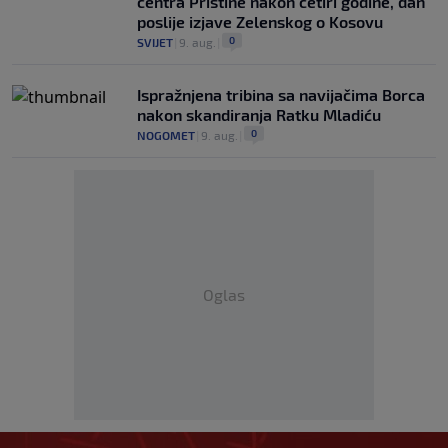
centra Prištine nakon četiri godine, dan
poslije izjave Zelenskog o Kosovu
0
SVIJET
|
9. aug.
|
Ispražnjena tribina sa navijačima Borca
nakon skandiranja Ratku Mladiću
0
NOGOMET
|
9. aug.
|
Oglas