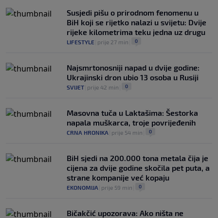
Susjedi pišu o prirodnom fenomenu u
BiH koji se rijetko nalazi u svijetu: Dvije
rijeke kilometrima teku jedna uz drugu
0
LIFESTYLE
|
prije 27 min
|
Najsmrtonosniji napad u dvije godine:
Ukrajinski dron ubio 13 osoba u Rusiji
0
SVIJET
|
prije 42 min
|
Masovna tuča u Laktašima: Šestorka
napala muškarca, troje povrijeđenih
0
CRNA HRONIKA
|
prije 54 min
|
BiH sjedi na 200.000 tona metala čija je
cijena za dvije godine skočila pet puta, a
strane kompanije već kopaju
0
EKONOMIJA
|
prije 59 min
|
Bičakčić upozorava: Ako ništa ne