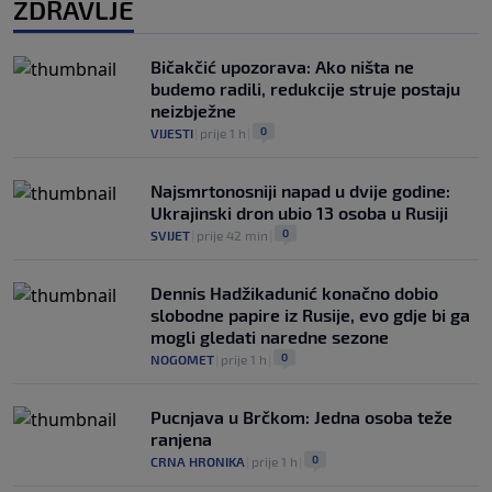
ZDRAVLJE
Bičakčić upozorava: Ako ništa ne
budemo radili, redukcije struje postaju
neizbježne
0
VIJESTI
|
prije 1 h
|
Najsmrtonosniji napad u dvije godine:
Ukrajinski dron ubio 13 osoba u Rusiji
0
SVIJET
|
prije 42 min
|
Dennis Hadžikadunić konačno dobio
slobodne papire iz Rusije, evo gdje bi ga
mogli gledati naredne sezone
0
NOGOMET
|
prije 1 h
|
Pucnjava u Brčkom: Jedna osoba teže
ranjena
0
CRNA HRONIKA
|
prije 1 h
|