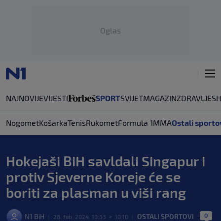
Oglas
NAJNOVIJE
VIJESTI
SPORT
SVIJET
MAGAZIN
ZDRAVLJE
S
Nogomet
Košarka
Tenis
Rukomet
Formula 1
MMA
Ostali sporto
Hokejaši BiH savldali Singapur i
protiv Sjeverne Koreje će se
boriti za plasman u viši rang
0
N1 BiH
OSTALI SPORTOVI
|
28. feb. 2024. 10:33
>
10:10
|
|