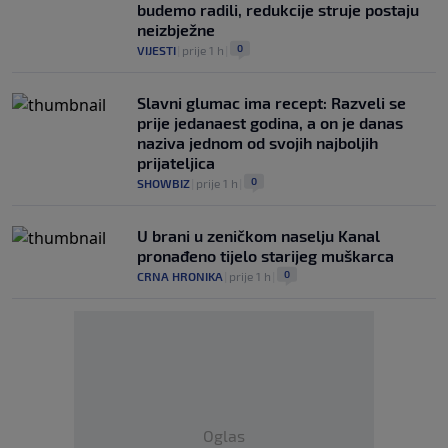
budemo radili, redukcije struje postaju
neizbježne
0
VIJESTI
|
prije 1 h
|
Slavni glumac ima recept: Razveli se
prije jedanaest godina, a on je danas
naziva jednom od svojih najboljih
prijateljica
0
SHOWBIZ
|
prije 1 h
|
U brani u zeničkom naselju Kanal
pronađeno tijelo starijeg muškarca
0
CRNA HRONIKA
|
prije 1 h
|
Oglas