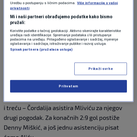
Nakon pogotka, Gaković asistira Belminu
Uredbu o postupanju s ličnim podacima.
Više informacija o vašoj
privatnosti
Sinanbegoviću za novi gol naše reprezentacije.
Mi i naši partneri obrađujemo podatke kako bismo
pružali:
Drugu trećinu golom otvara Gaković, nakon
Koristite podatke o tačnoj geolokaciji. Aktivno skenirajte karakteristike
uređaja radi identifikacije. Spremanje podataka i/ili pristupanje
čega svoj prvi gol na prvenstvu postiže i Dino
podacima na uređaju. Prilagođeno oglašavanje i sadržaj, mjerenje
oglašavanja i sadržaja, istraživanje publike i razvoj usluga.
Čordalija. Asistirali su im Tarik Ćatović i Mlivić.
Spisak partnera (pružalaca usluga)
“Messi”, kako su ga prozvali saigrači, poslije
četiri asistencije postiže i pogodak na ovom
Prikaži svrhe
meču. Mliviću je za gol asistirao Čordalija.
Prihvatam
Kako su zatvorili drugu trećinu, tako su otvorili
i treću – Čordalija asistira Mliviću za njegov
drugi pogodak. Za konačnih 2:9 gol postiže
Denny Miškić, a još jednu asistenciju pisat