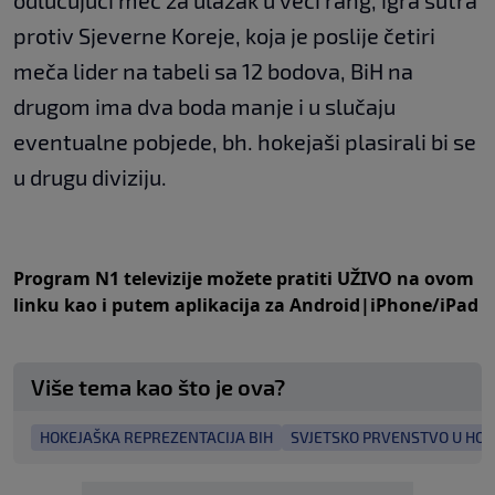
odlučujući meč za ulazak u veći rang, igra sutra
protiv Sjeverne Koreje, koja je poslije četiri
meča lider na tabeli sa 12 bodova, BiH na
drugom ima dva boda manje i u slučaju
eventualne pobjede, bh. hokejaši plasirali bi se
u drugu diviziju.
Program N1 televizije možete pratiti UŽIVO na
ovom
linku
kao i putem aplikacija za
An
droid
|
iPhone/iPad
Više tema kao što je ova?
HOKEJAŠKA REPREZENTACIJA BIH
SVJETSKO PRVENSTVO U HOKEJ