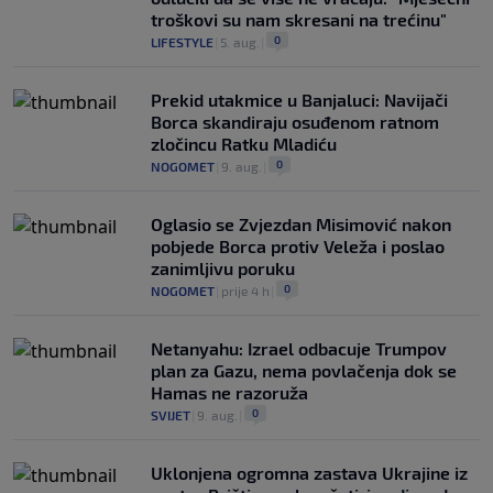
troškovi su nam skresani na trećinu"
0
LIFESTYLE
|
5. aug.
|
Prekid utakmice u Banjaluci: Navijači
Borca skandiraju osuđenom ratnom
zločincu Ratku Mladiću
0
NOGOMET
|
9. aug.
|
Oglasio se Zvjezdan Misimović nakon
pobjede Borca protiv Veleža i poslao
zanimljivu poruku
0
NOGOMET
|
prije 4 h
|
Netanyahu: Izrael odbacuje Trumpov
plan za Gazu, nema povlačenja dok se
Hamas ne razoruža
0
SVIJET
|
9. aug.
|
Uklonjena ogromna zastava Ukrajine iz