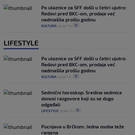
Po ulaznice za SFF došli u četiri ujutro:
Redovi pred BKC-om, prodaja već
nadmašila prošlu godinu
0
KULTURA
|
prije 1 h
|
LIFESTYLE
Po ulaznice za SFF došli u četiri ujutro:
Redovi pred BKC-om, prodaja već
nadmašila prošlu godinu
0
KULTURA
|
prije 1 h
|
Sedmični horoskop: Sredina sedmice
donosi razgovore koji su se dugo
odgađali
0
LIFESTYLE
|
prije 1 h
|
Pucnjava u Brčkom: Jedna osoba teže
ranjena