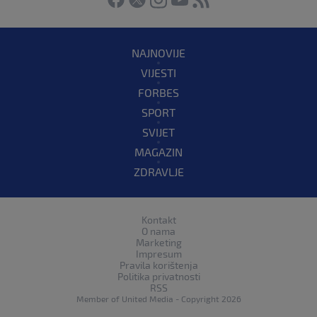
NAJNOVIJE
VIJESTI
FORBES
SPORT
SVIJET
MAGAZIN
ZDRAVLJE
Kontakt
O nama
Marketing
Impresum
Pravila korištenja
Politika privatnosti
RSS
Member of
United Media
- Copyright 2026