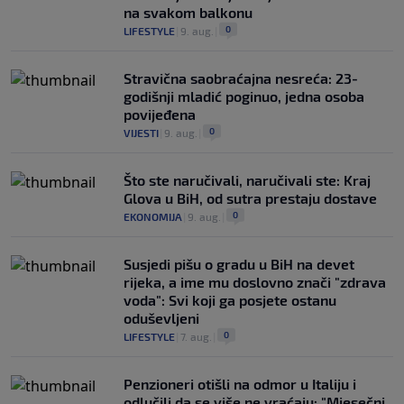
na svakom balkonu
0
LIFESTYLE
|
9. aug.
|
Stravična saobraćajna nesreća: 23-
godišnji mladić poginuo, jedna osoba
povijeđena
0
VIJESTI
|
9. aug.
|
Što ste naručivali, naručivali ste: Kraj
Glova u BiH, od sutra prestaju dostave
0
EKONOMIJA
|
9. aug.
|
Susjedi pišu o gradu u BiH na devet
rijeka, a ime mu doslovno znači "zdrava
voda": Svi koji ga posjete ostanu
oduševljeni
0
LIFESTYLE
|
7. aug.
|
Penzioneri otišli na odmor u Italiju i
odlučili da se više ne vraćaju: "Mjesečni