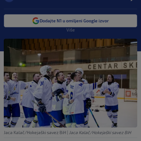
Dodajte N1 u omiljeni Google izvor
Više
Jaca Kalač/Hokejaški savez BiH
|
Jaca Kalač/Hokejaški savez BiH