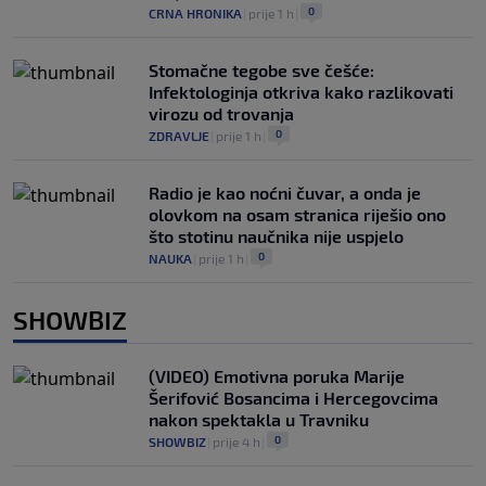
0
CRNA HRONIKA
|
prije 1 h
|
Stomačne tegobe sve češće:
Infektologinja otkriva kako razlikovati
virozu od trovanja
0
ZDRAVLJE
|
prije 1 h
|
Radio je kao noćni čuvar, a onda je
olovkom na osam stranica riješio ono
što stotinu naučnika nije uspjelo
0
NAUKA
|
prije 1 h
|
SHOWBIZ
(VIDEO) Emotivna poruka Marije
Šerifović Bosancima i Hercegovcima
nakon spektakla u Travniku
0
SHOWBIZ
|
prije 4 h
|