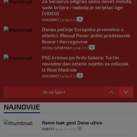
Za Sarajevo odigrao samo devet minuta,
sada briljira i najbolji je strijelac lige
(VIDEO)
0
NOGOMET
|
prije 2 h
|
Danas počinje Evropsko prvenstvo u
atletici: Mesud Pezer jedini predstavnik
Bosne i Hercegovine
0
OSTALI SPORTOVI
|
prije 3 h
|
PSG krenuo po Ardu Gülera: Turčin
navodno dao zeleno svjetlo za odlazak
iz Real Madrida
0
NOGOMET
|
prije 3 h
|
Riješena dugogodišnja misterija o Joseu
Mourinhu: Jedne noći me je nazvao i
Idi na Sport
plakao
0
NOGOMET
|
prije 3 h
|
NAJNOVIJE
Tottenham ide po Savinha: Spursi
spremili oko 70 miliona eura za Brazilca
Ramo Isak gost Dana uživo
0
NOGOMET
|
prije 3 h
|
0
VIJESTI
|
prije 21 min
|