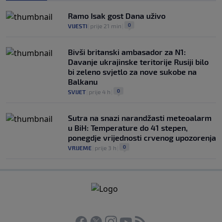
Ramo Isak gost Dana uživo
0
VIJESTI
|
prije 21 min
|
Bivši britanski ambasador za N1:
Davanje ukrajinske teritorije Rusiji bilo
bi zeleno svjetlo za nove sukobe na
Balkanu
0
SVIJET
|
prije 4 h
|
Sutra na snazi narandžasti meteoalarm
u BiH: Temperature do 41 stepen,
ponegdje vrijednosti crvenog upozorenja
0
VRIJEME
|
prije 3 h
|