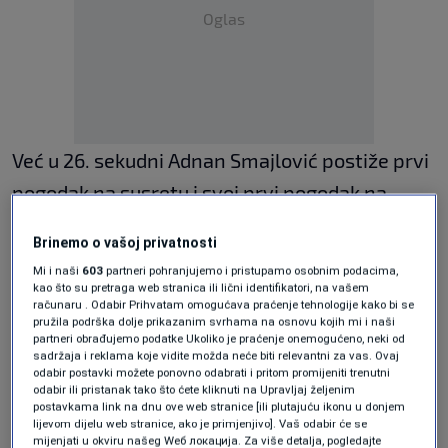
Oglas
Već u 26. sekudni Adnan Smajlović postiže prvi
pogodak na susretu i svoj prvi pogodak na
prvenstvu. Tri minute kasnije, u strijelce se
Brinemo o vašoj privatnosti
upisuje i Andreas Andrijašević. Za ova dva
Mi i naši
603
partneri pohranjujemo i pristupamo osobnim podacima,
pogotka asistirali su Nermin Alić, Vasilije
kao što su pretraga web stranica ili lični identifikatori, na vašem
računaru . Odabir Prihvatam omogućava praćenje tehnologije kako bi se
Vučinić i Adnan Mlivić dva puta.
pružila podrška dolje prikazanim svrhama na osnovu kojih mi i naši
partneri obrađujemo podatke Ukoliko je praćenje onemogućeno, neki od
sadržaja i reklama koje vidite možda neće biti relevantni za vas. Ovaj
odabir postavki možete ponovno odabrati i pritom promijeniti trenutni
U strijelce se i u ovom susretu upisuje Nikko
odabir ili pristanak tako što ćete kliknuti na Upravljaj željenim
postavkama link na dnu ove web stranice [ili plutajuću ikonu u donjem
Gaković, a treću asistenciju postiže Mlivić.
lijevom dijelu web stranice, ako je primjenjivo]. Vaš odabir će se
mijenjati u okviru našeg Wеб локација. Za više detalja, pogledajte