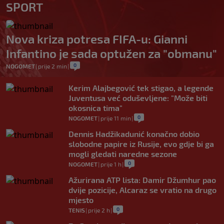
SPORT
Nova kriza potresa FIFA-u: Gianni
Infantino je sada optužen za "obmanu"
0
NOGOMET
|
prije 2 min
|
Kerim Alajbegović tek stigao, a legende
Juventusa već oduševljene: "Može biti
okosnica tima"
0
NOGOMET
|
prije 11 min
|
Dennis Hadžikadunić konačno dobio
slobodne papire iz Rusije, evo gdje bi ga
mogli gledati naredne sezone
0
NOGOMET
|
prije 1 h
|
Ažurirana ATP lista: Damir Džumhur pao
dvije pozicije, Alcaraz se vratio na drugo
mjesto
0
TENIS
|
prije 2 h
|