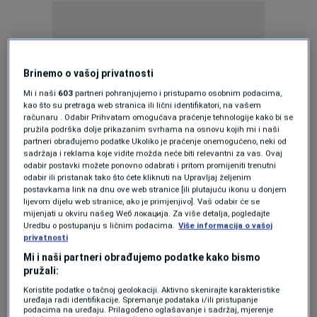
Brinemo o vašoj privatnosti
Oglas
Mi i naši
603
partneri pohranjujemo i pristupamo osobnim podacima,
kao što su pretraga web stranica ili lični identifikatori, na vašem
računaru . Odabir Prihvatam omogućava praćenje tehnologije kako bi se
pružila podrška dolje prikazanim svrhama na osnovu kojih mi i naši
partneri obrađujemo podatke Ukoliko je praćenje onemogućeno, neki od
sadržaja i reklama koje vidite možda neće biti relevantni za vas. Ovaj
odabir postavki možete ponovno odabrati i pritom promijeniti trenutni
odabir ili pristanak tako što ćete kliknuti na Upravljaj željenim
╰┈➤ Program N1 televizije možete pratiti
postavkama link na dnu ove web stranice [ili plutajuću ikonu u donjem
lijevom dijelu web stranice, ako je primjenjivo]. Vaš odabir će se
UŽIVO na
ovom linku
kao i putem aplikacija za
mijenjati u okviru našeg Wеб локација. Za više detalja, pogledajte
Uredbu o postupanju s ličnim podacima.
Više informacija o vašoj
Android
/
iPhone/iPad
privatnosti
Mi i naši partneri obrađujemo podatke kako bismo
pružali:
Više tema kao što je ova?
Koristite podatke o tačnoj geolokaciji. Aktivno skenirajte karakteristike
uređaja radi identifikacije. Spremanje podataka i/ili pristupanje
USHL
BH. HOKEJ
HOKEJ
JAKUB SILAJDŽIĆ
podacima na uređaju. Prilagođeno oglašavanje i sadržaj, mjerenje