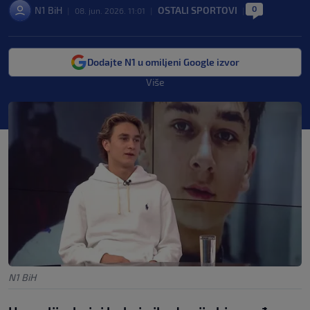
0
N1 BiH
OSTALI SPORTOVI
|
08. jun. 2026. 11:01
|
|
Dodajte N1 u omiljeni Google izvor
Više
N1 BiH