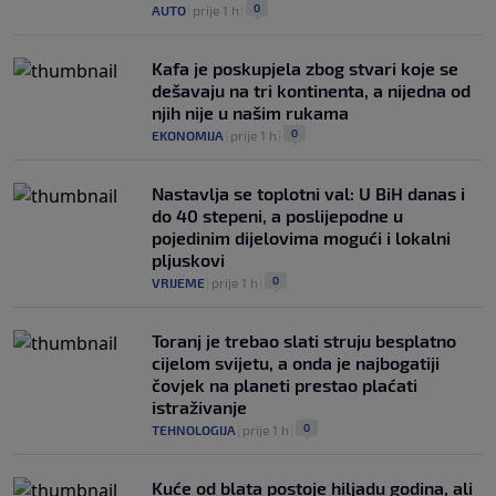
0
AUTO
|
prije 1 h
|
Kafa je poskupjela zbog stvari koje se
dešavaju na tri kontinenta, a nijedna od
njih nije u našim rukama
0
EKONOMIJA
|
prije 1 h
|
Nastavlja se toplotni val: U BiH danas i
do 40 stepeni, a poslijepodne u
pojedinim dijelovima mogući i lokalni
pljuskovi
0
VRIJEME
|
prije 1 h
|
Toranj je trebao slati struju besplatno
cijelom svijetu, a onda je najbogatiji
čovjek na planeti prestao plaćati
istraživanje
0
TEHNOLOGIJA
|
prije 1 h
|
Kuće od blata postoje hiljadu godina, ali