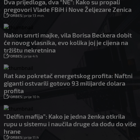
Dva prijedloga, dva “NE”: Kako su propali
pregovori Vlade FBiH i Nove Željezare Zenica
FORBES
|
prije 13 min.
Nakon smrti majke, vila Borisa Beckera dobit
će novog vlasnika, evo kolika joj je cijena na
tržištu nekretnina
FORBES
|
prije 4 h
Rat kao pokretač energetskog profita: Naftni
giganti ostvarili gotovo 93 milijarde dolara
profita
FORBES
|
prije 10 h
“Delfin mafija”: Kako je jedna ženka otkrila
rupu u sistemu i naučila druge da dođu do više
hrane
FORBES
|
prije 11 h