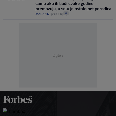
samo ako ih ljudi svake godine
premazuju, u selu je ostalo pet porodica
0
MAGAZIN
|
prije 1 h
|
Oglas