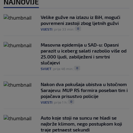
NAJNOVIJE
FK Sarajevo do daljnjeg ne može igrati
domaće utakmice na Koševu: Stadion ne
Velike gužve na izlazu iz BiH, mogući
ispunjava uslove
povremeni zastoji zbog ljetnih gužvi
0
VIJESTI
|
5. aug.
|
0
VIJESTI
|
prije 33 min
|
Masovna epidemija u SAD-u: Opasni
parazit u iceberg salati razbolio više od
25.000 ljudi, zabilježeni i smrtni
slučajevi
0
SVIJET
|
prije 46 min
|
Nakon dva pokušaja ubistva u Istočnom
Sarajevu: MUP RS formira poseban tim i
pojačava prisustvo policije
0
VIJESTI
|
prije 1 h
|
Auto koje stoji na suncu ne hladi se
najbrže klimom, nego postupkom koji
traje petnaest sekundi