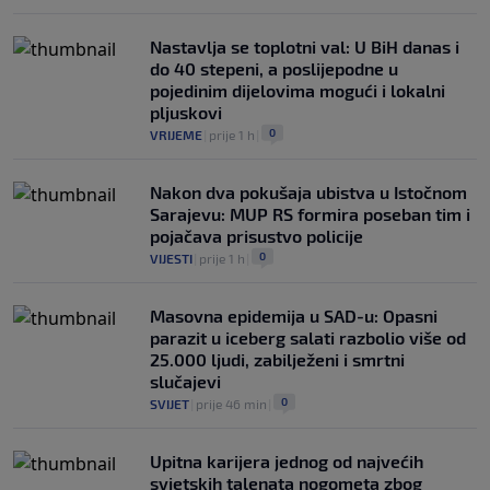
Nastavlja se toplotni val: U BiH danas i
do 40 stepeni, a poslijepodne u
pojedinim dijelovima mogući i lokalni
pljuskovi
0
VRIJEME
|
prije 1 h
|
Nakon dva pokušaja ubistva u Istočnom
Sarajevu: MUP RS formira poseban tim i
pojačava prisustvo policije
0
VIJESTI
|
prije 1 h
|
Masovna epidemija u SAD-u: Opasni
parazit u iceberg salati razbolio više od
25.000 ljudi, zabilježeni i smrtni
slučajevi
0
SVIJET
|
prije 46 min
|
Upitna karijera jednog od najvećih
svjetskih talenata nogometa zbog