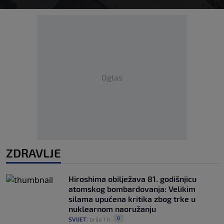
Oglas
ZDRAVLJE
Hiroshima obilježava 81. godišnjicu
atomskog bombardovanja: Velikim
silama upućena kritika zbog trke u
nuklearnom naoružanju
0
SVIJET
|
prije 1 h
|