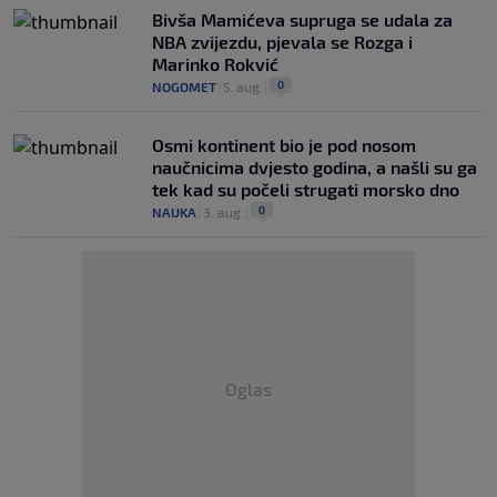
Bivša Mamićeva supruga se udala za
NBA zvijezdu, pjevala se Rozga i
Marinko Rokvić
0
NOGOMET
|
5. aug.
|
Osmi kontinent bio je pod nosom
naučnicima dvjesto godina, a našli su ga
tek kad su počeli strugati morsko dno
0
NAUKA
|
3. aug.
|
Oglas