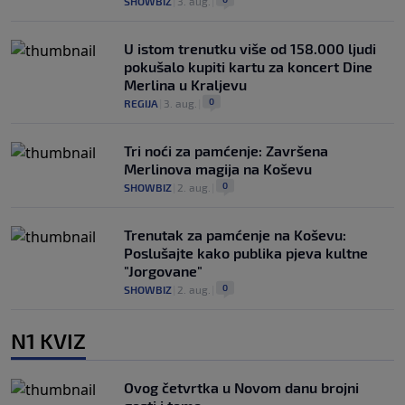
SHOWBIZ
|
3. aug.
|
U istom trenutku više od 158.000 ljudi
pokušalo kupiti kartu za koncert Dine
Merlina u Kraljevu
0
REGIJA
|
3. aug.
|
Tri noći za pamćenje: Završena
Merlinova magija na Koševu
0
SHOWBIZ
|
2. aug.
|
Trenutak za pamćenje na Koševu:
Poslušajte kako publika pjeva kultne
"Jorgovane"
0
SHOWBIZ
|
2. aug.
|
N1 KVIZ
Ovog četvrtka u Novom danu brojni