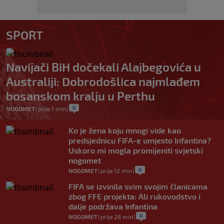
SPORT
Navijači BiH dočekali Alajbegovića u
Australiji: Dobrodošlica najmlađem
bosanskom kralju u Perthu
0
NOGOMET
|
prije 1 min
|
Ko je žena koju mnogi vide kao
predsjednicu FIFA-e umjesto Infantina?
Uskoro mi mogla promijeniti svjetski
nogomet
0
NOGOMET
|
prije 12 min
|
FIFA se izvinila svim svojim članicama
zbog FFE projekta: Ali rukovodstvo i
dalje podržava Infantina
0
NOGOMET
|
prije 28 min
|