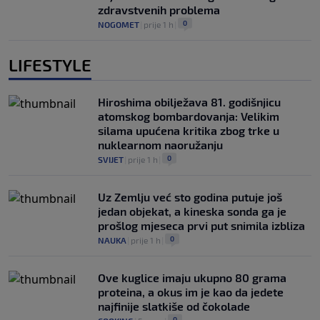
zdravstvenih problema
0
NOGOMET
|
prije 1 h
|
LIFESTYLE
Hiroshima obilježava 81. godišnjicu
atomskog bombardovanja: Velikim
silama upućena kritika zbog trke u
nuklearnom naoružanju
0
SVIJET
|
prije 1 h
|
Uz Zemlju već sto godina putuje još
jedan objekat, a kineska sonda ga je
prošlog mjeseca prvi put snimila izbliza
0
NAUKA
|
prije 1 h
|
Ove kuglice imaju ukupno 80 grama
proteina, a okus im je kao da jedete
najfinije slatkiše od čokolade
0