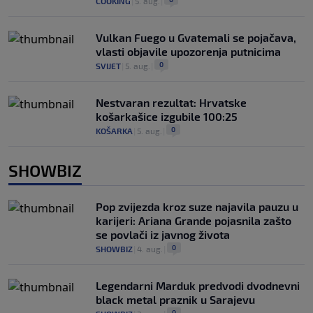
COOKING
|
5. aug.
|
Vulkan Fuego u Gvatemali se pojačava,
vlasti objavile upozorenja putnicima
0
SVIJET
|
5. aug.
|
Nestvaran rezultat: Hrvatske
košarkašice izgubile 100:25
0
KOŠARKA
|
5. aug.
|
SHOWBIZ
Pop zvijezda kroz suze najavila pauzu u
karijeri: Ariana Grande pojasnila zašto
se povlači iz javnog života
0
SHOWBIZ
|
4. aug.
|
Legendarni Marduk predvodi dvodnevni
black metal praznik u Sarajevu
0