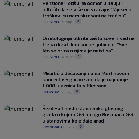
Penzioneri otišli na odmor u Italiju i
odlučili da se više ne vraćaju: "Mjesečni
troškovi su nam skresani na trećinu"
0
LIFESTYLE
|
5. aug.
|
Ornitologinja otkrila zašto sove nikad ne
treba držati kao kućne ljubimce: "Sve
što se priča o njima je neistina"
0
LIFESTYLE
|
4. aug.
|
Misirlić o dešavanjima na Merlinovom
koncertu: Siguran sam da je najmanje
1.000 ulaznica falsifikovano
0
SHOWBIZ
|
5. aug.
|
Šezdeset posto stanovnika glavnog
grada u kojem živi mnogo Bosanaca živi
u stanovima koje daje grad
0
EKONOMIJA
|
5. aug.
|