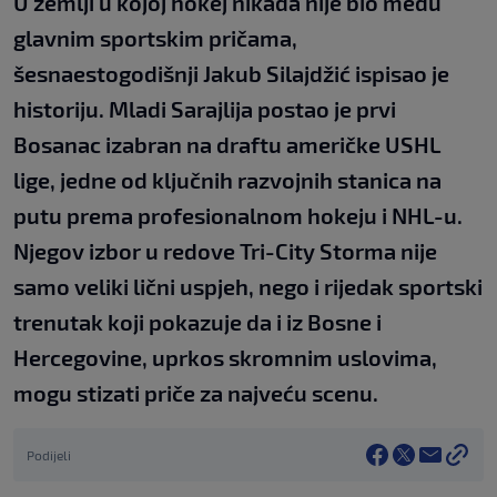
U zemlji u kojoj hokej nikada nije bio među
glavnim sportskim pričama,
šesnaestogodišnji Jakub Silajdžić ispisao je
historiju. Mladi Sarajlija postao je prvi
Bosanac izabran na draftu američke USHL
lige, jedne od ključnih razvojnih stanica na
putu prema profesionalnom hokeju i NHL-u.
Njegov izbor u redove Tri-City Storma nije
samo veliki lični uspjeh, nego i rijedak sportski
trenutak koji pokazuje da i iz Bosne i
Hercegovine, uprkos skromnim uslovima,
mogu stizati priče za najveću scenu.
Podijeli