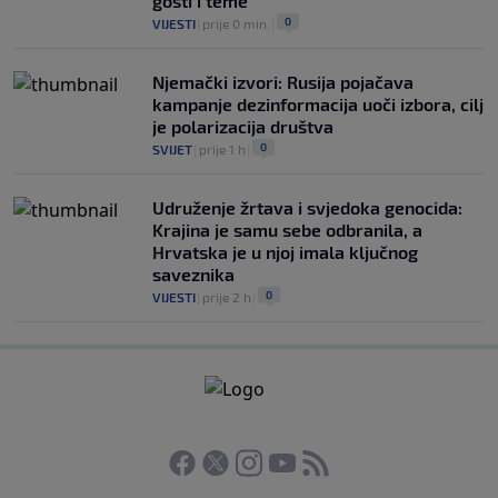
gosti i teme
0
VIJESTI
|
prije 0 min.
|
Njemački izvori: Rusija pojačava
kampanje dezinformacija uoči izbora, cilj
je polarizacija društva
0
SVIJET
|
prije 1 h
|
Udruženje žrtava i svjedoka genocida:
Krajina je samu sebe odbranila, a
Hrvatska je u njoj imala ključnog
saveznika
0
VIJESTI
|
prije 2 h
|