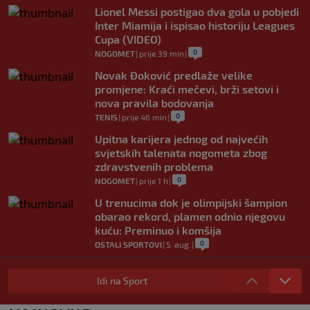
Lionel Messi postigao dva gola u pobjedi
Inter Miamija i ispisao historiju Leagues
Cupa (VIDEO)
0
NOGOMET
|
prije 39 min
|
Novak Đoković predlaže velike
promjene: Kraći mečevi, brži setovi i
nova pravila bodovanja
0
TENIS
|
prije 46 min
|
Upitna karijera jednog od najvećih
svjetskih talenata nogometa zbog
zdravstvenih problema
0
NOGOMET
|
prije 1 h
|
U trenucima dok je olimpijski šampion
obarao rekord, plamen odnio njegovu
kuću: Preminuo i komšija
0
OSTALI SPORTOVI
|
5. aug.
|
Nestvarne scene u Trabzonu i
spektakularan doček za Salaha: "Ovdje
Idi na Sport
je 25.000 ljudi" (FOTO/VIDEO)
0
NOGOMET
|
5. aug.
|