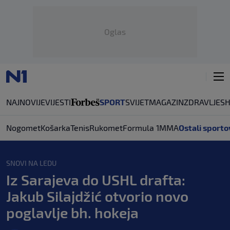
Oglas
NAJNOVIJE
VIJESTI
SPORT
SVIJET
MAGAZIN
ZDRAVLJE
S
Nogomet
Košarka
Tenis
Rukomet
Formula 1
MMA
Ostali sporto
SNOVI NA LEDU
Iz Sarajeva do USHL drafta:
Jakub Silajdžić otvorio novo
poglavlje bh. hokeja