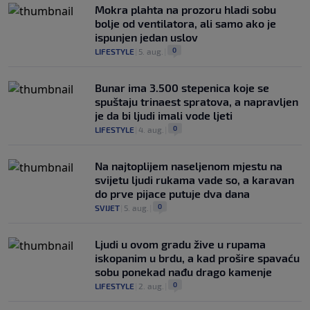
Mokra plahta na prozoru hladi sobu
bolje od ventilatora, ali samo ako je
ispunjen jedan uslov
0
LIFESTYLE
|
5. aug.
|
Bunar imа 3.500 stepenica koje se
spuštaju trinaest spratova, a napravljen
je da bi ljudi imali vode ljeti
0
LIFESTYLE
|
4. aug.
|
Na najtoplijem naseljenom mjestu na
svijetu ljudi rukama vade so, a karavan
do prve pijace putuje dva dana
0
SVIJET
|
5. aug.
|
Ljudi u ovom gradu žive u rupama
iskopanim u brdu, a kad prošire spavaću
sobu ponekad nađu drago kamenje
0
LIFESTYLE
|
2. aug.
|