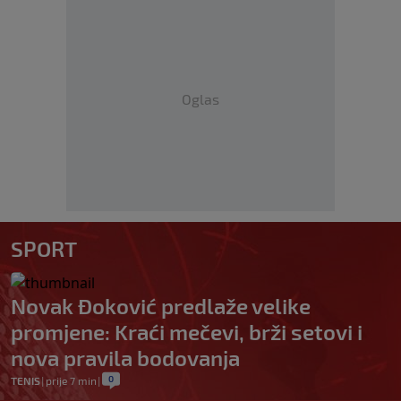
Oglas
SPORT
Novak Đoković predlaže velike
promjene: Kraći mečevi, brži setovi i
nova pravila bodovanja
0
TENIS
|
prije 7 min
|