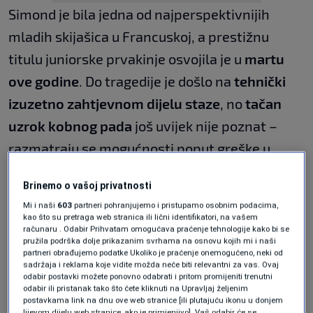
Simond je bila jedna od najperspektivnijih
mladih skijašica u Francuskoj, a prestižnu
titulu juniorske prvakinje osvojila je u
martu
ove godine
. Do tragedije je došlo na
tehnički
izuzetno zahtjevnom dijelu staze
, no
tačan
uzrok kobnog pada
još uvijek nije poznat –
razmatraju se mogućnosti poput greške u
zavoju, problema s opremom ili nepovoljnih
Brinemo o vašoj privatnosti
uslova na stazi.
Mi i naši
603
partneri pohranjujemo i pristupamo osobnim podacima,
kao što su pretraga web stranica ili lični identifikatori, na vašem
računaru . Odabir Prihvatam omogućava praćenje tehnologije kako bi se
pružila podrška dolje prikazanim svrhama na osnovu kojih mi i naši
partneri obrađujemo podatke Ukoliko je praćenje onemogućeno, neki od
Medicinski tim reagirao je brzo
, ali uprkos
sadržaja i reklama koje vidite možda neće biti relevantni za vas. Ovaj
odabir postavki možete ponovno odabrati i pritom promijeniti trenutni
pokušajima reanimacije na licu mjesta,
odabir ili pristanak tako što ćete kliknuti na Upravljaj željenim
postavkama link na dnu ove web stranice [ili plutajuću ikonu u donjem
povrede su bile preteške
, te joj, nažalost,
nije
lijevom dijelu web stranice, ako je primjenjivo]. Vaš odabir će se