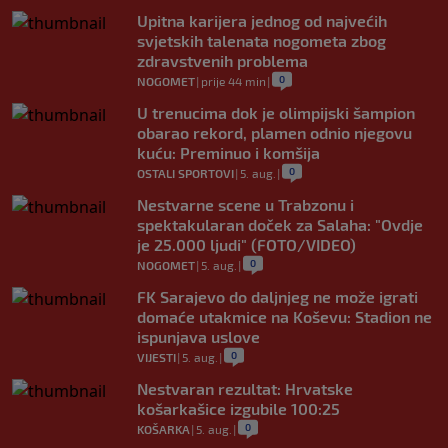
Upitna karijera jednog od najvećih
svjetskih talenata nogometa zbog
zdravstvenih problema
0
NOGOMET
|
prije 44 min
|
U trenucima dok je olimpijski šampion
obarao rekord, plamen odnio njegovu
kuću: Preminuo i komšija
0
OSTALI SPORTOVI
|
5. aug.
|
Nestvarne scene u Trabzonu i
spektakularan doček za Salaha: "Ovdje
je 25.000 ljudi" (FOTO/VIDEO)
0
NOGOMET
|
5. aug.
|
FK Sarajevo do daljnjeg ne može igrati
domaće utakmice na Koševu: Stadion ne
ispunjava uslove
0
VIJESTI
|
5. aug.
|
Nestvaran rezultat: Hrvatske
košarkašice izgubile 100:25
0
KOŠARKA
|
5. aug.
|