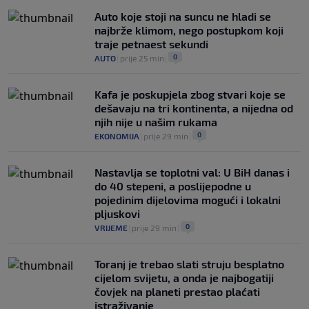
Auto koje stoji na suncu ne hladi se
najbrže klimom, nego postupkom koji
traje petnaest sekundi
0
AUTO
|
prije 25 min
|
Kafa je poskupjela zbog stvari koje se
dešavaju na tri kontinenta, a nijedna od
njih nije u našim rukama
0
EKONOMIJA
|
prije 29 min
|
Nastavlja se toplotni val: U BiH danas i
do 40 stepeni, a poslijepodne u
pojedinim dijelovima mogući i lokalni
pljuskovi
0
VRIJEME
|
prije 29 min
|
Toranj je trebao slati struju besplatno
cijelom svijetu, a onda je najbogatiji
čovjek na planeti prestao plaćati
istraživanje