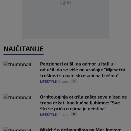
Oglas
NAJČITANIJE
Penzioneri otišli na odmor u Italiju i
odlučili da se više ne vraćaju: "Mjesečni
troškovi su nam skresani na trećinu"
0
LIFESTYLE
|
5. aug.
|
Ornitologinja otkrila zašto sove nikad ne
treba držati kao kućne ljubimce: "Sve
što se priča o njima je neistina"
0
LIFESTYLE
|
4. aug.
|
Misirlić o dešavanjima na Merlinovom