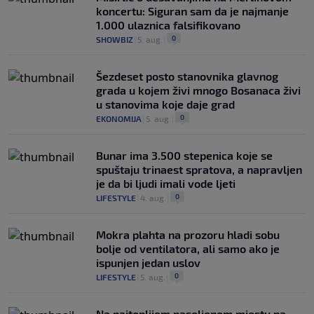
koncertu: Siguran sam da je najmanje
1.000 ulaznica falsifikovano
0
SHOWBIZ
|
5. aug.
|
Šezdeset posto stanovnika glavnog
grada u kojem živi mnogo Bosanaca živi
u stanovima koje daje grad
0
EKONOMIJA
|
5. aug.
|
Bunar imа 3.500 stepenica koje se
spuštaju trinaest spratova, a napravljen
je da bi ljudi imali vode ljeti
0
LIFESTYLE
|
4. aug.
|
Mokra plahta na prozoru hladi sobu
bolje od ventilatora, ali samo ako je
ispunjen jedan uslov
0
LIFESTYLE
|
5. aug.
|
Na najtoplijem naseljenom mjestu na