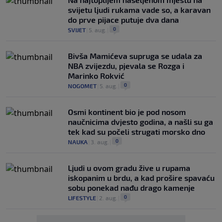
svijetu ljudi rukama vade so, a karavan
do prve pijace putuje dva dana
0
SVIJET
|
5. aug.
|
Bivša Mamićeva supruga se udala za
NBA zvijezdu, pjevala se Rozga i
Marinko Rokvić
0
NOGOMET
|
5. aug.
|
Osmi kontinent bio je pod nosom
naučnicima dvjesto godina, a našli su ga
tek kad su počeli strugati morsko dno
0
NAUKA
|
3. aug.
|
Ljudi u ovom gradu žive u rupama
iskopanim u brdu, a kad prošire spavaću
sobu ponekad nađu drago kamenje
0
LIFESTYLE
|
2. aug.
|