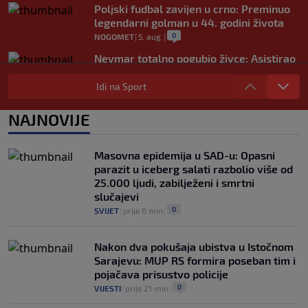
Poljski fudbal zavijen u crno: Preminuo
legendarni golman u 44. godini života
0
NOGOMET
|
5. aug.
|
Neymar totalno pogubio živce: Asistirao
za pobjedu, pa ušao u sukob s
navijačima (VIDEO)
Idi na Sport
0
NOGOMET
|
5. aug.
|
NAJNOVIJE
Real Madrid blizu dogovora najskupljeg
transfera u historiji kluba: Igrač bi
trebao uskoro stići u Madrid
Masovna epidemija u SAD-u: Opasni
0
NOGOMET
|
5. aug.
|
parazit u iceberg salati razbolio više od
25.000 ljudi, zabilježeni i smrtni
slučajevi
0
SVIJET
|
prije 6 min
|
Nakon dva pokušaja ubistva u Istočnom
Sarajevu: MUP RS formira poseban tim i
pojačava prisustvo policije
0
VIJESTI
|
prije 21 min
|