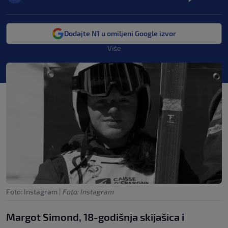
Dodajte N1 u omiljeni Google izvor
Više
Foto: Instagram
|
Foto: Instagram
Margot Simond, 18-godišnja skijašica i