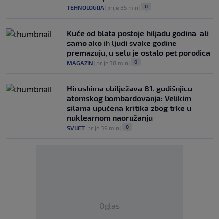
0
TEHNOLOGIJA
|
prije 35 min
|
Kuće od blata postoje hiljadu godina, ali
samo ako ih ljudi svake godine
premazuju, u selu je ostalo pet porodica
0
MAGAZIN
|
prije 38 min
|
Hiroshima obilježava 81. godišnjicu
atomskog bombardovanja: Velikim
silama upućena kritika zbog trke u
nuklearnom naoružanju
0
SVIJET
|
prije 39 min
|
Oglas