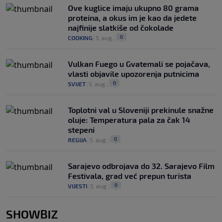
Ove kuglice imaju ukupno 80 grama
proteina, a okus im je kao da jedete
najfinije slatkiše od čokolade
0
COOKING
|
5. aug.
|
Vulkan Fuego u Gvatemali se pojačava,
vlasti objavile upozorenja putnicima
0
SVIJET
|
5. aug.
|
Toplotni val u Sloveniji prekinule snažne
oluje: Temperatura pala za čak 14
stepeni
0
REGIJA
|
5. aug.
|
Sarajevo odbrojava do 32. Sarajevo Film
Festivala, grad već prepun turista
0
VIJESTI
|
5. aug.
|
SHOWBIZ