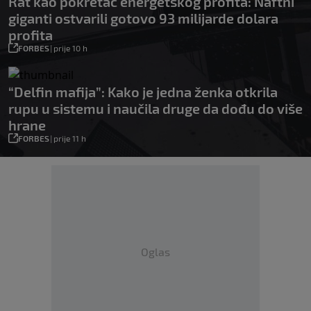
Rat kao pokretač energetskog profita: Naftni
giganti ostvarili gotovo 93 milijarde dolara
profita
FORBES
|
prije 10 h
“Delfin mafija”: Kako je jedna ženka otkrila
rupu u sistemu i naučila druge da dođu do više
hrane
FORBES
|
prije 11 h
Oglas