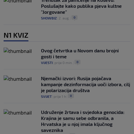
Poslušajte kako publika pjeva kultne
"Jorgovane"
0
SHOWBIZ
|
2. aug.
|
N1 KVIZ
Ovog četvrtka u Novom danu brojni
gosti i teme
0
VIJESTI
|
prije 0 min.
|
Njemački izvori: Rusija pojačava
kampanje dezinformacija uoči izbora, cilj
je polarizacija društva
0
SVIJET
|
prije 1 h
|
Udruženje žrtava i svjedoka genocida:
Krajina je samu sebe odbranila, a
Hrvatska je u njoj imala ključnog
saveznika