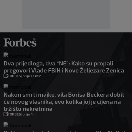
Dva prijedloga, dva “NE”: Kako su propali
pregovori Vlade FBiH i Nove Željezare Zenica
FORBES
|
prije 13 min.
Nakon smrti majke, vila Borisa Beckera dobit
će novog vlasnika, evo kolika joj je cijena na
tržištu nekretnina
FORBES
|
prije 4 h