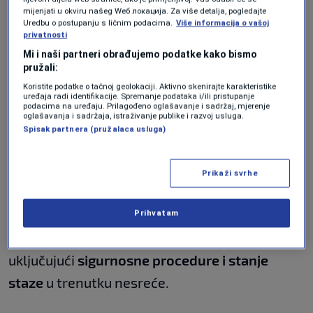
bilo spasa
.
mijenjati u okviru našeg Wеб локација. Za više detalja, pogledajte
Uredbu o postupanju s ličnim podacima.
Više informacija o vašoj
privatnosti
Mi i naši partneri obrađujemo podatke kako bismo
pružali:
Organizatori su odmah nakon nesreće odlučili
Koristite podatke o tačnoj geolokaciji. Aktivno skenirajte karakteristike
uređaja radi identifikacije. Spremanje podataka i/ili pristupanje
otkazati cijelo takmičenje
, izražavajući duboko
podacima na uređaju. Prilagođeno oglašavanje i sadržaj, mjerenje
oglašavanja i sadržaja, istraživanje publike i razvoj usluga.
poštovanje prema mladoj sportistkinji i
Spisak partnera (pružalaca usluga)
ozbiljnosti okolnosti.
Prikaži svrhe
Pokrenuta je
službena istraga
kako bi se
Prihvatam
detaljno utvrdile sve okolnosti nesreće,
uključujući
sigurnosne procedure i stanje
staze
u trenutku nesreće.