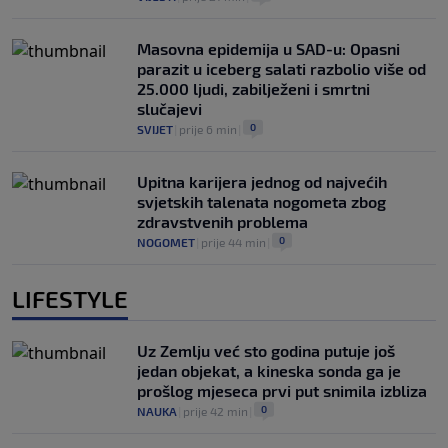
Masovna epidemija u SAD-u: Opasni
parazit u iceberg salati razbolio više od
25.000 ljudi, zabilježeni i smrtni
slučajevi
0
SVIJET
|
prije 6 min
|
Upitna karijera jednog od najvećih
svjetskih talenata nogometa zbog
zdravstvenih problema
0
NOGOMET
|
prije 44 min
|
LIFESTYLE
Uz Zemlju već sto godina putuje još
jedan objekat, a kineska sonda ga je
prošlog mjeseca prvi put snimila izbliza
0
NAUKA
|
prije 42 min
|