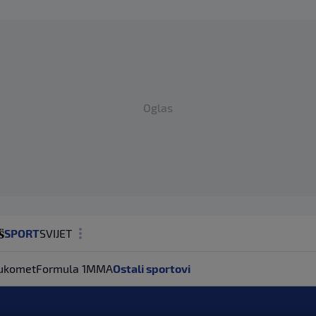
Oglas
SPORT
SVIJET
MAGAZIN
ukomet
Formula 1
MMA
Ostali sportovi
ZDRAVLJE