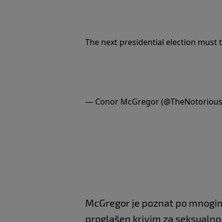
The next presidential election must
— Conor McGregor (@TheNotorio
McGregor je poznat po mnogim 
proglašen krivim za seksualno