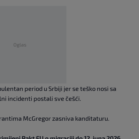
Oglas
bulentan period u Srbiji jer se teško nosi sa
ni incidenti postali sve češći.
grantima McGregor zasniva kanditaturu.
imijeni Pakt EU o migraciji do 12. juna 2026.