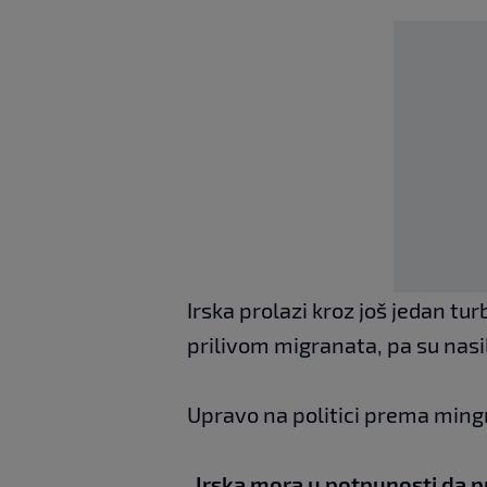
Irska prolazi kroz još jedan tur
prilivom migranata, pa su nasil
Upravo na politici prema min
„Irska mora u potpunosti da pr