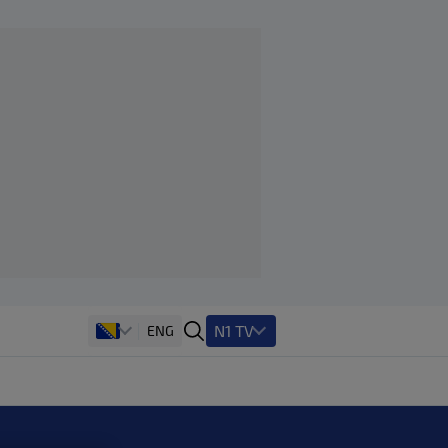
N1 TV
ENG