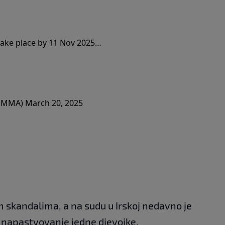
 take place by 11 Nov 2025…
usMMA)
March 20, 2025
skandalima, a na sudu u Irskoj nedavno je
 napastvovanje jedne djevojke.