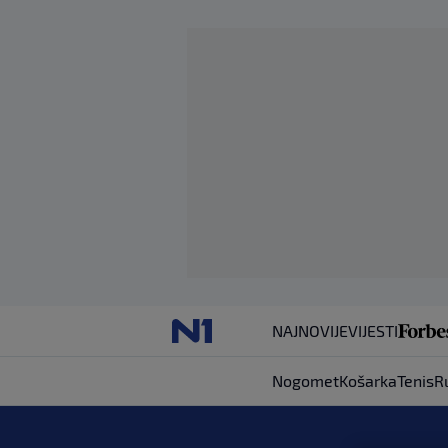
NAJNOVIJE
VIJESTI
Nogomet
Košarka
Tenis
R