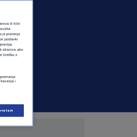
ica ili lični
pružila
 je praćenje
ir postavki
pravljaj
b stranice, ako
te Uredbu o
 Spremanje
ašavanja i
hvatam