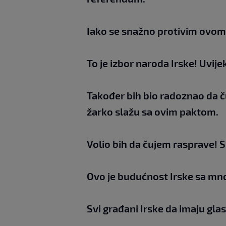
Iako se snažno protivim ovom p
To je izbor naroda Irske! Uvije
Također bih bio radoznao da č
žarko slažu sa ovim paktom.
Volio bih da čujem rasprave! Sl
Ovo je budućnost Irske sa m
Svi građani Irske da imaju glas