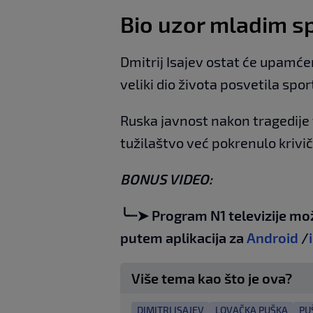
Bio uzor mladim s
Dmitrij Isajev ostat će upamće
veliki dio života posvetila spo
Ruska javnost nakon tragedije 
tužilaštvo već pokrenulo krivi
BONUS VIDEO:
╰┈➤ Program N1 televizije mo
putem aplikacija za
Android
/
Više tema kao što je ova?
DIMITRI ISAJEV
LOVAČKA PUŠKA
PU