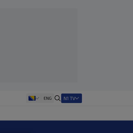
N1 TV
ENG