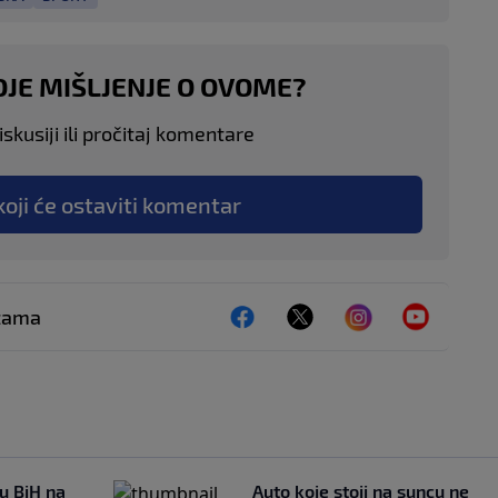
OJE MIŠLJENJE O OVOME?
skusiji ili pročitaj komentare
koji će ostaviti komentar
ežama
 u BiH na
Auto koje stoji na suncu ne