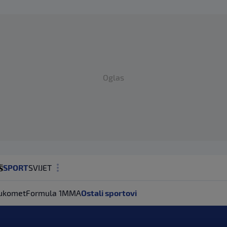
Oglas
SPORT
SVIJET
MAGAZIN
ukomet
Formula 1
MMA
Ostali sportovi
ZDRAVLJE