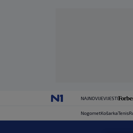
NAJNOVIJE
VIJESTI
Nogomet
Košarka
Tenis
R