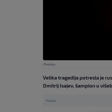
Pixabay
Velika tragedija potresla je ru
Dmitrij Isajev, šampion u višebo
Podijeli