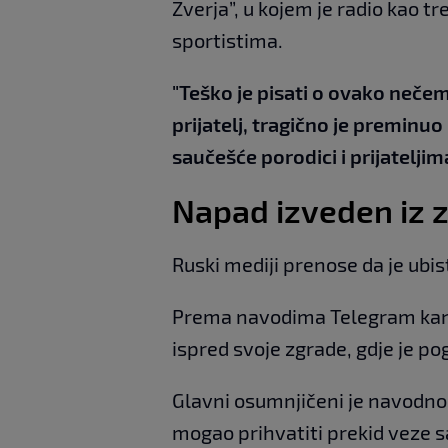
Zverja”, u kojem je radio kao 
sportistima.
"Teško je pisati o ovako nečemu.
prijatelj, tragično je preminu
saučešće porodici i prijateljima
Napad izveden iz 
Ruski mediji prenose da je ubis
Prema navodima Telegram ka
ispred svoje zgrade, gdje je p
Glavni osumnjičeni je navodno 
mogao prihvatiti prekid veze s