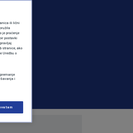
ica ili lični
pružila
 je praćenje
ir postavki
pravljaj
b stranice, ako
te Uredbu o
 Spremanje
ašavanja i
hvatam