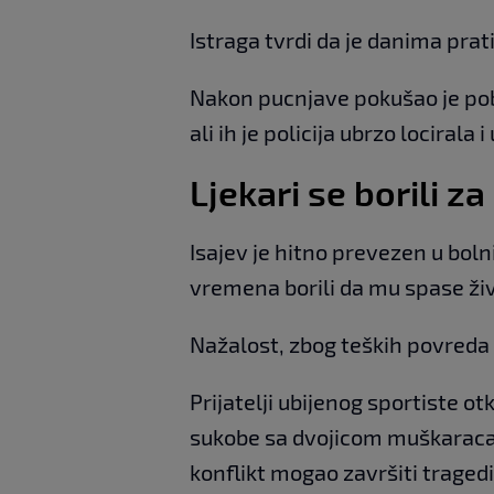
Istraga tvrdi da je danima prati
Nakon pucnjave pokušao je po
ali ih je policija ubrzo locirala 
Ljekari se borili z
Isajev je hitno prevezen u bolni
vremena borili da mu spase živ
Nažalost, zbog teških povreda 
Prijatelji ubijenog sportiste ot
sukobe sa dvojicom muškaraca, 
konflikt mogao završiti traged