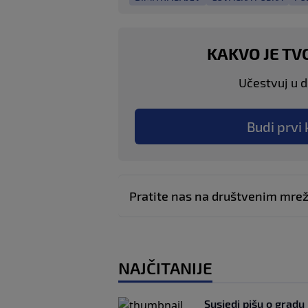
KAKVO JE TV
Učestvuj u di
Budi prvi 
Pratite nas na društvenim mr
NAJČITANIJE
Susjedi pišu o gradu