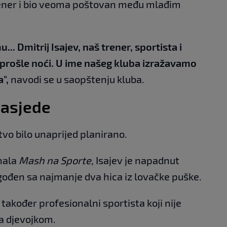
trener i bio veoma poštovan među mlađim
.. Dmitrij Isajev, naš trener, sportista i
o prošle noći. U ime našeg kluba izražavamo
",
navodi se u saopštenju kluba.
zasjede
tvo bilo unaprijed planirano.
nala
Mash na Sporte
, Isajev je napadnut
ogođen sa najmanje dva hica iz lovačke puške.
također profesionalni sportista koji nije
a djevojkom.