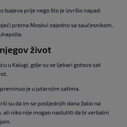
o Isajeva prije nego što je izvršio napad.
bjeći prema Moskvi zajedno sa saučesnikom,
i uhapsila.
a njegov život
cu u Kalugi, gdje su se ljekari gotovo sat
ot.
preminuo je u jutarnjim satima.
krili su da im se posljednjih dana žalio na
ali niko nije mogao naslutiti da bi verbalni
ijom.