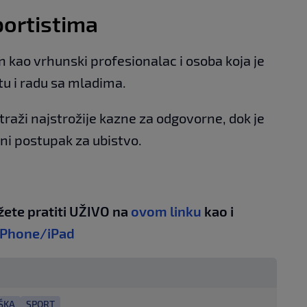
portistima
n kao vrhunski profesionalac i osoba koja je
rtu i radu sa mladima.
traži najstrožije kazne za odgovorne, dok je
čni postupak za ubistvo.
žete pratiti UŽIVO na
ovom linku
kao i
iPhone/iPad
ŠKA
SPORT