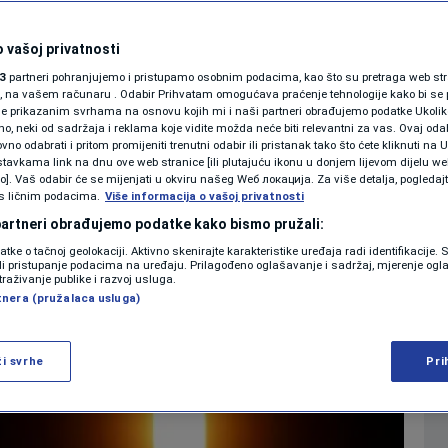
ubijen iz lovačke
SHOWBIZ
KOLUMNE
 vašoj privatnosti
 užasnog zločina
3
partneri pohranjujemo i pristupamo osobnim podacima, kao što su pretraga web stran
ori, na vašem računaru . Odabir Prihvatam omogućava praćenje tehnologije kako bi se 
je prikazanim svrhama na osnovu kojih mi i naši partneri obrađujemo podatke Ukoliko
 neki od sadržaja i reklama koje vidite možda neće biti relevantni za vas. Ovaj odab
PODCAST
no odabrati i pritom promijeniti trenutni odabir ili pristanak tako što ćete kliknuti na U
tavkama link na dnu ove web stranice [ili plutajuću ikonu u donjem lijevom dijelu we
0
OSTALI SPORTOVI
komentara
|
|
N1 SPECIJAL
vo]. Vaš odabir će se mijenjati u okviru našeg Wеб локација. Za više detalja, pogledaj
s ličnim podacima.
Više informacija o vašoj privatnosti
FENOMENI
 partneri obrađujemo podatke kako bismo pružali:
Više
datke o tačnoj geolokaciji. Aktivno skenirajte karakteristike uređaja radi identifikacije.
NEISTRAŽENO
ili pristupanje podacima na uređaju. Prilagođeno oglašavanje i sadržaj, mjerenje ogl
traživanje publike i razvoj usluga.
tnera (pružalaca usluga)
VIRALNO
FOTO
ži svrhe
Pri
PROMO
VIDEO