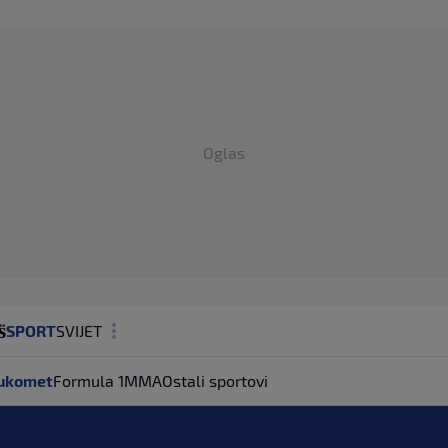
Oglas
SPORT
SVIJET
MAGAZIN
ukomet
Formula 1
MMA
Ostali sportovi
ZDRAVLJE