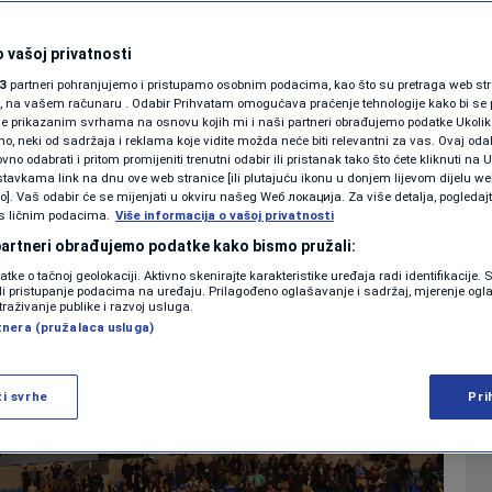
H poraženi od
SHOWBIZ
KOLUMNE
 vašoj privatnosti
ali i dalje imaju
3
partneri pohranjujemo i pristupamo osobnim podacima, kao što su pretraga web stran
ori, na vašem računaru . Odabir Prihvatam omogućava praćenje tehnologije kako bi se 
SP
je prikazanim svrhama na osnovu kojih mi i naši partneri obrađujemo podatke Ukoliko
 neki od sadržaja i reklama koje vidite možda neće biti relevantni za vas. Ovaj odab
PODCAST
no odabrati i pritom promijeniti trenutni odabir ili pristanak tako što ćete kliknuti na U
tavkama link na dnu ove web stranice [ili plutajuću ikonu u donjem lijevom dijelu we
0
RUKOMET
komentara
|
|
N1 SPECIJAL
vo]. Vaš odabir će se mijenjati u okviru našeg Wеб локација. Za više detalja, pogledaj
s ličnim podacima.
Više informacija o vašoj privatnosti
FENOMENI
 partneri obrađujemo podatke kako bismo pružali:
Više
datke o tačnoj geolokaciji. Aktivno skenirajte karakteristike uređaja radi identifikacije.
NEISTRAŽENO
ili pristupanje podacima na uređaju. Prilagođeno oglašavanje i sadržaj, mjerenje ogl
traživanje publike i razvoj usluga.
tnera (pružalaca usluga)
VIRALNO
FOTO
ži svrhe
Pri
PROMO
VIDEO