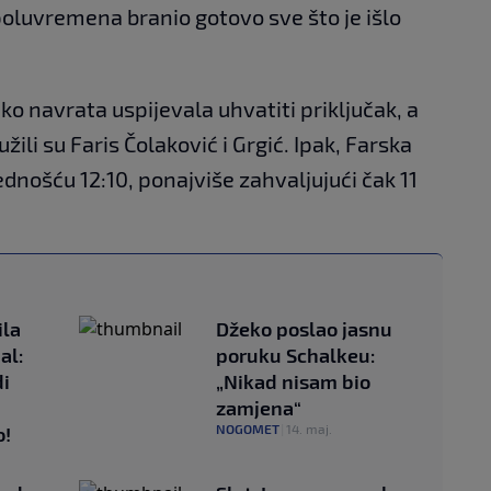
poluvremena branio gotovo sve što je išlo
ko navrata uspijevala uhvatiti priključak, a
žili su Faris Čolaković i Grgić. Ipak, Farska
dnošću 12:10, ponajviše zahvaljujući čak 11
ila
Džeko poslao jasnu
al:
poruku Schalkeu:
i
„Nikad nisam bio
zamjena“
NOGOMET
|
14. maj.
o!