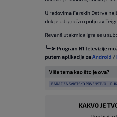
U redovima Farskih Ostrva najb
dok je od igrača u polju av Tei
Revanš utakmica igra se u subo
╰┈➤ Program N1 televizije mo
putem aplikacija za
Android
/
Više tema kao što je ova?
BARAŽ ZA SVJETSKO PRVENSTVO
RUK
KAKVO JE TV
Učestvuj u di