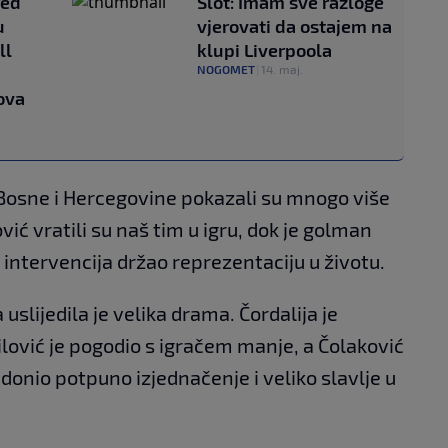
red
Slot: Imam sve razloge
u
vjerovati da ostajem na
ll
klupi Liverpoola
NOGOMET
|
14. maj.
ova
 Bosne i Hercegovine pokazali su mnogo više
ković vratili su naš tim u igru, dok je golman
 intervencija držao reprezentaciju u životu.
lijedila je velika drama. Čordalija je
lović je pogodio s igračem manje, a Čolaković
onio potpuno izjednačenje i veliko slavlje u