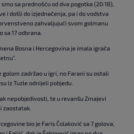
i smo sa prednošću od dva pogotka (20:18),
ve i došli do izjednačenja, pa i do vodstva
, prvenstveno zahvaljujući svom golmanu
io sa 17 odbrana.
emena Bosna i Hercegovina je imala igrača
letnu".
je golom zadržao u igri, no Farani su ostali
u iz Tuzle odnijeli pobjedu.
isak nepobjedivosti, te u revanšu Zmajevi
i zaostatak.
cegovine bio je Faris Čolaković sa 7 golova,
ao i Faljić, dok je Šahinović imao po dva.