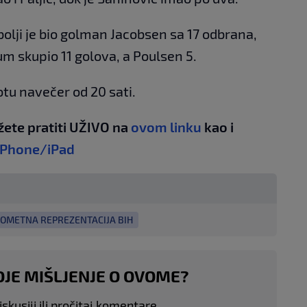
olji je bio golman Jacobsen sa 17 odbrana,
gum skupio 11 golova, a Poulsen 5.
tu navečer od 20 sati.
žete pratiti UŽIVO na
ovom linku
kao i
iPhone/iPad
OMETNA REPREZENTACIJA BIH
OJE MIŠLJENJE O OVOME?
skusiji ili pročitaj komentare