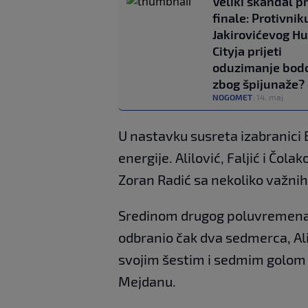
Veliki skandal p
finale: Protivnik
Jakirovićevog Hu
Cityja prijeti
oduzimanje bod
zbog špijunaže?
NOGOMET
|
14. maj.
U nastavku susreta izabranici
energije. Alilović, Faljić i Čola
Zoran Radić sa nekoliko važnih
Sredinom drugog poluvremena us
odbranio čak dva sedmerca, Ali
svojim šestim i sedmim golom d
Mejdanu.