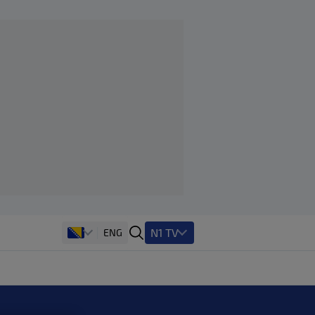
N1 TV
ENG