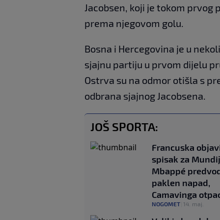
Jacobsen, koji je tokom prvog 
prema njegovom golu.
Bosna i Hercegovina je u nekoli
sjajnu partiju u prvom dijelu pru
Ostrva su na odmor otišla s pre
odbrana sjajnog Jacobsena.
JOŠ SPORTA:
Francuska objav
spisak za Mundij
Mbappé predvod
paklen napad,
Camavinga otpa
NOGOMET
|
14. maj.