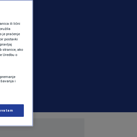
ica ili lični
pružila
 je praćenje
ir postavki
pravljaj
b stranice, ako
te Uredbu o
 Spremanje
ašavanja i
hvatam