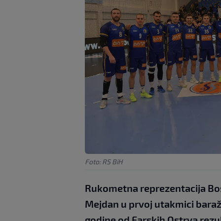
Foto: RS BiH
Rukometna reprezentacija Bos
Mejdan u prvoj utakmici baraž
godine od Farskih Ostrva rezu