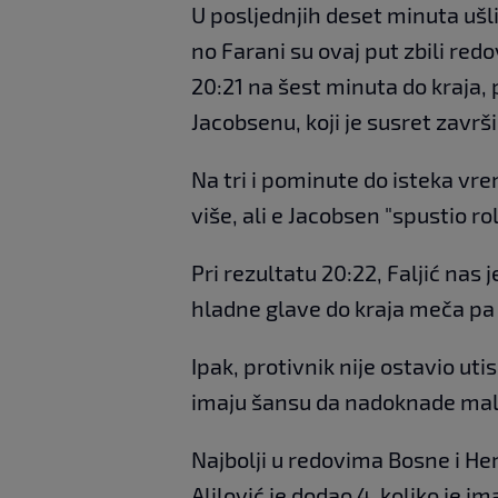
U posljednjih deset minuta ušl
no Farani su ovaj put zbili redo
20:21 na šest minuta do kraja
Jacobsenu, koji je susret završ
Na tri i pominute do isteka vr
više, ali e Jacobsen "spustio ro
Pri rezultatu 20:22, Faljić nas 
hladne glave do kraja meča pa s
Ipak, protivnik nije ostavio ut
imaju šansu da nadoknade mal
Najbolji u redovima Bosne i Her
Alilović je dodao 4, koliko je im