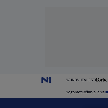
NAJNOVIJE
VIJESTI
Nogomet
Košarka
Tenis
R