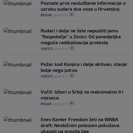
Poznate prve neslužbene informacije o
uzroku sudara dva voza u Hrvatskoj
0
REGIJA
|
prije 2 h
|
Rudari i dalje ne žele napustiti jamu
"Raspotočje" u Zenici: Od ponedjeljka
moguća radikalizacija protesta
0
VIJESTI
|
prije 3 h
|
Požar kod Konjica i dalje aktivan, stanje
bolje nego jutros
0
VIJESTI
|
prije 3 h
|
Vučić: Izbori u Srbiji za maksimalno tri
mjeseca
0
REGIJA
|
prije 3 h
|
Enes Kanter Freedom želi na WNBA
draft: Neobičnim potezom pokušava
ukazati na pravila lige