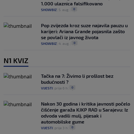
1.000 ulaznica falsifikovano
0
SHOWBIZ
|
5. aug.
|
Pop zvijezda kroz suze najavila pauzu u
karijeri: Ariana Grande pojasnila zašto
se povlači iz javnog života
0
SHOWBIZ
|
4. aug.
|
N1 KVIZ
Tačka na 7: Živimo li prošlost bez
budućnosti ?
0
VIJESTI
|
prije 6 h
|
Nakon 30 godina i kritika javnosti počelo
čišćenje garaža KJKP RAD u Sarajevu: Iz
odvoda vadili mulj, pijesak i
automobilske gume
0
VIJESTI
|
prije 3 h
|