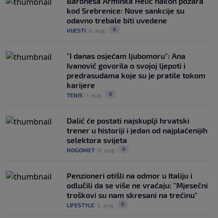
Baronesa Arminka Helić nakon požara
kod Srebrenice: Nove sankcije su
odavno trebale biti uvedene
0
VIJESTI
|
8. aug.
|
"I danas osjećam ljubomoru": Ana
Ivanović govorila o svojoj ljepoti i
predrasudama koje su je pratile tokom
karijere
0
TENIS
|
7. aug.
|
Dalić će postati najskuplji hrvatski
trener u historiji i jedan od najplaćenijih
selektora svijeta
0
NOGOMET
|
8. aug.
|
Penzioneri otišli na odmor u Italiju i
odlučili da se više ne vraćaju: "Mjesečni
troškovi su nam skresani na trećinu"
0
LIFESTYLE
|
5. aug.
|