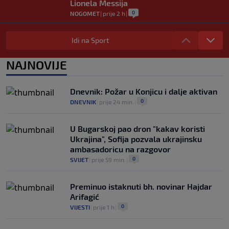
Lionela Messija
0
NOGOMET
|
prije 2 h
|
WNBA igračice odgovorile Kanteru
nakon provokacije: "Nećemo biti politički
Idi na Sport
pijuni"
0
KOŠARKA
|
prije 2 h
|
NAJNOVIJE
Infantino nekada poručivao: "Novac
FIFA-e je vaš novac", danas se suočava s
Dnevnik: Požar u Konjicu i dalje aktivan
najvećom krizom
0
DNEVNIK
|
prije 24 min.
|
0
NOGOMET
|
prije 3 h
|
U Bugarskoj pao dron "kakav koristi
Ukrajina", Sofija pozvala ukrajinsku
ambasadoricu na razgovor
0
SVIJET
|
prije 59 min.
|
Preminuo istaknuti bh. novinar Hajdar
Arifagić
0
VIJESTI
|
prije 1 h
|