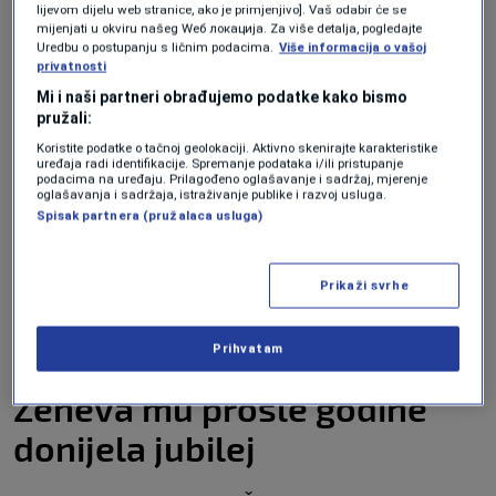
austrijske Bundeslige!
lijevom dijelu web stranice, ako je primjenjivo]. Vaš odabir će se
NOGOMET
|
8. maj.
mijenjati u okviru našeg Wеб локација. Za više detalja, pogledajte
Uredbu o postupanju s ličnim podacima.
Više informacija o vašoj
Bh. paraplivači briljiraju u Berlinu:
privatnosti
Barlov i Zulfić osvojili medalje i
Mi i naši partneri obrađujemo podatke kako bismo
oborili rekorde
pružali:
OSTALI SPORTOVI
|
8. maj.
Koristite podatke o tačnoj geolokaciji. Aktivno skenirajte karakteristike
uređaja radi identifikacije. Spremanje podataka i/ili pristupanje
podacima na uređaju. Prilagođeno oglašavanje i sadržaj, mjerenje
"Idem pravo na Roland Garros. To je odluka
oglašavanja i sadržaja, istraživanje publike i razvoj usluga.
Spisak partnera (pružalaca usluga)
koju sam donio."
To znači da će srbijanski teniser do početka
Prikaži svrhe
turnira u Parizu odigrati samo jedan zvanični
meč na šljaci nakon povratka od povrede.
Prihvatam
Ženeva mu prošle godine
donijela jubilej