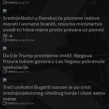
FORBES
|
prije 1 h
Srednjoškolci u Danskoj će pismene radove
morati i usmeno braniti, resorno ministartvo
uvodi tri hitne mjere protiv prevara uz pomoć
AI-a
FORBES
|
prije 26 min.
Da li je Trump promijenio imidž: Njegova
frizura tokom govora u Las Vegasu pokrenula
spekulacije
FORBES
|
prije 1 h
Treći unikatni Bugatti nazvan je po vrsti
srednjovjekovnog viteškog konja i visok samo
metar
FORBES
|
prije 15 min.