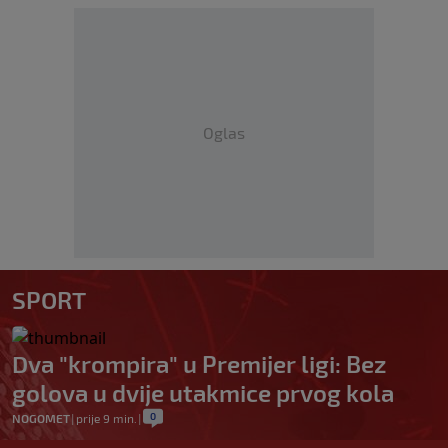
Oglas
SPORT
Dva "krompira" u Premijer ligi: Bez
golova u dvije utakmice prvog kola
0
NOGOMET
|
prije 9 min.
|