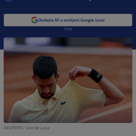
Dodajte N1 u omiljeni Google izvor
Više
REUTERS
/
Ciro De Luca