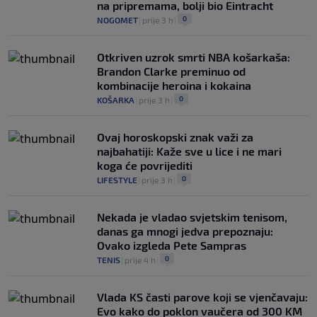
na pripremama, bolji bio Eintracht
0
NOGOMET
|
prije 3 h
|
Otkriven uzrok smrti NBA košarkaša:
Brandon Clarke preminuo od
kombinacije heroina i kokaina
0
KOŠARKA
|
prije 3 h
|
Ovaj horoskopski znak važi za
najbahatiji: Kaže sve u lice i ne mari
koga će povrijediti
0
LIFESTYLE
|
prije 3 h
|
Nekada je vladao svjetskim tenisom,
danas ga mnogi jedva prepoznaju:
Ovako izgleda Pete Sampras
0
TENIS
|
prije 4 h
|
Vlada KS časti parove koji se vjenčavaju:
Evo kako do poklon vaučera od 300 KM