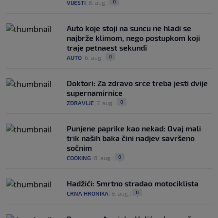
0
VIJESTI
|
8. aug.
|
Auto koje stoji na suncu ne hladi se
najbrže klimom, nego postupkom koji
traje petnaest sekundi
0
AUTO
|
6. aug.
|
Doktori: Za zdravo srce treba jesti dvije
supernamirnice
0
ZDRAVLJE
|
7. aug.
|
Punjene paprike kao nekad: Ovaj mali
trik naših baka čini nadjev savršeno
sočnim
0
COOKING
|
8. aug.
|
Hadžići: Smrtno stradao motociklista
0
CRNA HRONIKA
|
8. aug.
|