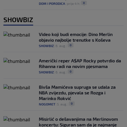
0
DOM I PORODICA
|
prije 4 h
|
SHOWBIZ
Video koji budi emocije: Dino Merlin
objavio najbolje trenutke s Koševa
0
SHOWBIZ
|
6. aug.
|
Američki reper A$AP Rocky potvrdio da
Rihanna radi na novim pjesmama
0
SHOWBIZ
|
6. aug.
|
Bivša Mamićeva supruga se udala za
NBA zvijezdu, pjevala se Rozga i
Marinko Rokvić
0
NOGOMET
|
5. aug.
|
Misirlić o dešavanjima na Merlinovom
koncertu: Siguran sam da je najmanje