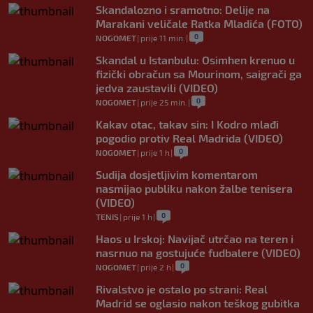
Skandalozno i sramotno: Delije na
Marakani veličale Ratka Mladića (FOTO)
0
NOGOMET
|
prije 11 min.
|
Skandal u Istanbulu: Osimhen krenuo u
fizički obračun sa Mourinom, saigrači ga
jedva zaustavili (VIDEO)
0
NOGOMET
|
prije 25 min.
|
Kakav otac, takav sin: I Kodro mlađi
pogodio protiv Real Madrida (VIDEO)
0
NOGOMET
|
prije 1 h
|
Sudija dosjetljivim komentarom
nasmijao publiku nakon žalbe tenisera
(VIDEO)
0
TENIS
|
prije 1 h
|
Haos u Irskoj: Navijač utrčao na teren i
nasrnuo na gostujuće fudbalere (VIDEO)
0
NOGOMET
|
prije 2 h
|
Rivalstvo je ostalo po strani: Real
Madrid se oglasio nakon teškog gubitka