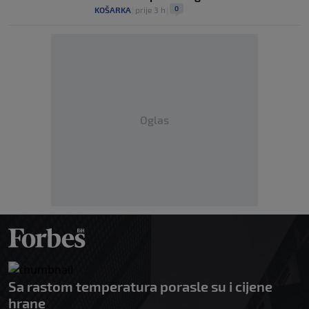
0
KOŠARKA
|
prije 3 h
|
Oglas
Sa rastom temperatura porasle su i cijene
hrane