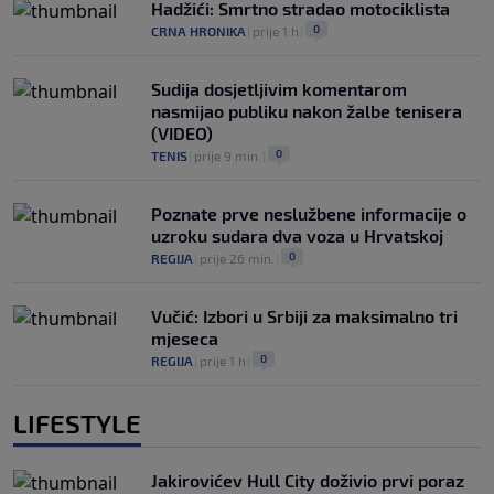
Hadžići: Smrtno stradao motociklista
0
CRNA HRONIKA
|
prije 1 h
|
Sudija dosjetljivim komentarom
nasmijao publiku nakon žalbe tenisera
(VIDEO)
0
TENIS
|
prije 9 min.
|
Poznate prve neslužbene informacije o
uzroku sudara dva voza u Hrvatskoj
0
REGIJA
|
prije 26 min.
|
Vučić: Izbori u Srbiji za maksimalno tri
mjeseca
0
REGIJA
|
prije 1 h
|
LIFESTYLE
Jakirovićev Hull City doživio prvi poraz