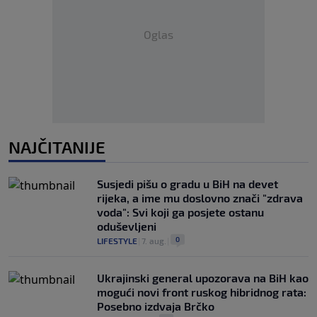
Oglas
NAJČITANIJE
Susjedi pišu o gradu u BiH na devet
rijeka, a ime mu doslovno znači "zdrava
voda": Svi koji ga posjete ostanu
oduševljeni
0
LIFESTYLE
|
7. aug.
|
Ukrajinski general upozorava na BiH kao
mogući novi front ruskog hibridnog rata:
Posebno izdvaja Brčko