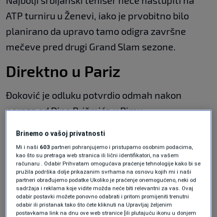
Najbolji srbijanski teniser neće nastupiti na
ATP turniru u Ženevi, iako je prvobitno bilo
planirano da upravo tamo odigra završne
mečeve pred drugi Grand Slam sezone.
Direktno u Pariz
Đoković je odluku potvrdio odmah nakon
poraza od Dine Prižmića u Rimu.
Brinemo o vašoj privatnosti
Vahid Halilhodžić s Nantesom ispao u
drugu francusku ligu
Mi i naši
603
partneri pohranjujemo i pristupamo osobnim podacima,
kao što su pretraga web stranica ili lični identifikatori, na vašem
NOGOMET
|
8. maj.
računaru . Odabir Prihvatam omogućava praćenje tehnologije kako bi se
Jakirovićev Hull remizirao u prvoj
pružila podrška dolje prikazanim svrhama na osnovu kojih mi i naši
polufinalnoj utakmici doigravanja za
partneri obrađujemo podatke Ukoliko je praćenje onemogućeno, neki od
Premier ligu
sadržaja i reklama koje vidite možda neće biti relevantni za vas. Ovaj
odabir postavki možete ponovno odabrati i pritom promijeniti trenutni
NOGOMET
|
8. maj.
odabir ili pristanak tako što ćete kliknuti na Upravljaj željenim
Kerim Alajbegović je najbolji debitant
postavkama link na dnu ove web stranice [ili plutajuću ikonu u donjem