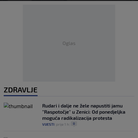
Oglas
ZDRAVLJE
Rudari i dalje ne žele napustiti jamu
"Raspotočje" u Zenici: Od ponedjeljka
moguća radikalizacija protesta
0
VIJESTI
|
prije 1 h
|