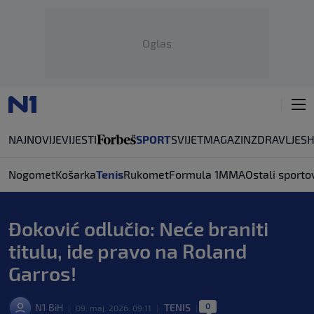
Oglas
NAJNOVIJE
VIJESTI
SPORT
SVIJET
MAGAZIN
ZDRAVLJE
S
Nogomet
Košarka
Tenis
Rukomet
Formula 1
MMA
Ostali sporto
Đoković odlučio: Neće braniti
titulu, ide pravo na Roland
Garros!
0
N1 BiH
TENIS
|
09. maj. 2026. 09:11
|
|