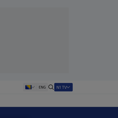
N1 TV
ENG