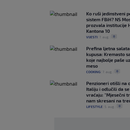
Ko ruši jedinstveni po
sistem FBiH? NS Mo
prozvala institucije 
Kantona 10
0
VIJESTI
|
7. aug.
|
Prefina ljetna salata
kupusa: Kremasto s
koje najbolje paše u
meso
0
COOKING
|
7. aug.
|
Penzioneri otišli na
Italiju i odlučili da s
vraćaju: "Mjesečni t
nam skresani na tre
0
LIFESTYLE
|
5. aug.
|