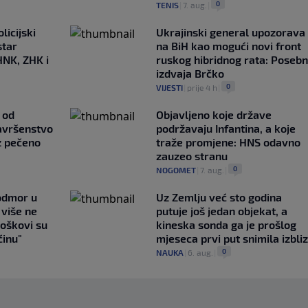
0
TENIS
|
7. aug.
|
licijski
Ukrajinski general upozorava
star
na BiH kao mogući novi front
HNK, ZHK i
ruskog hibridnog rata: Poseb
izdvaja Brčko
0
VIJESTI
|
prije 4 h
|
 od
Objavljeno koje države
avršenstvo
podržavaju Infantina, a koje
z pečeno
traže promjene: HNS odavno
zauzeo stranu
0
NOGOMET
|
7. aug.
|
 odmor u
Uz Zemlju već sto godina
e više ne
putuje još jedan objekat, a
roškovi su
kineska sonda ga je prošlog
ćinu"
mjeseca prvi put snimila izbli
0
NAUKA
|
6. aug.
|