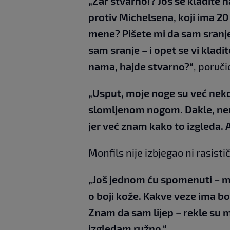
„Zar stvarno!? Još se kladite 
protiv Michelsena, koji ima 20 g
mene? Pišete mi da sam sranj
sam sranje – i opet se vi klad
nama, hajde stvarno?“
, poruči
„Usput, moje noge su već nekol
slomljenom nogom. Dakle, nemo
jer već znam kako to izgleda. A
Monfils nije izbjegao ni rasisti
„Još jednom ću spomenuti – mi 
o boji kože. Kakve veze ima b
Znam da sam lijep – rekle su 
izgledam ružno.“