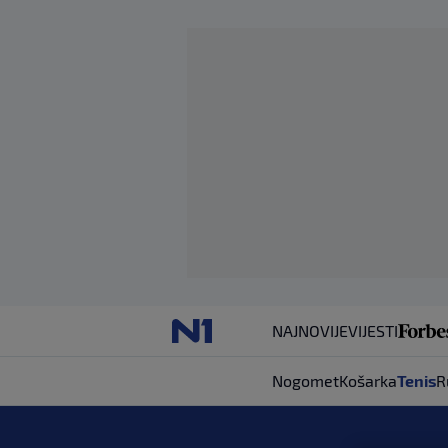
NAJNOVIJE
VIJESTI
Nogomet
Košarka
Tenis
R