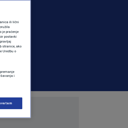
ica ili lični
pružila
 je praćenje
ir postavki
pravljaj
b stranice, ako
te Uredbu o
 Spremanje
ašavanja i
hvatam