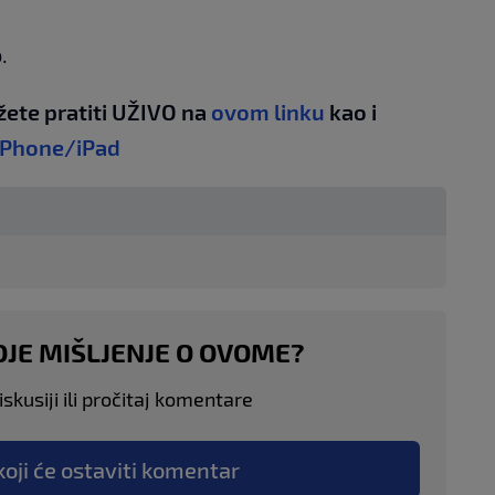
.
žete pratiti UŽIVO na
ovom linku
kao i
iPhone/iPad
OJE MIŠLJENJE O OVOME?
skusiji ili pročitaj komentare
koji će ostaviti komentar