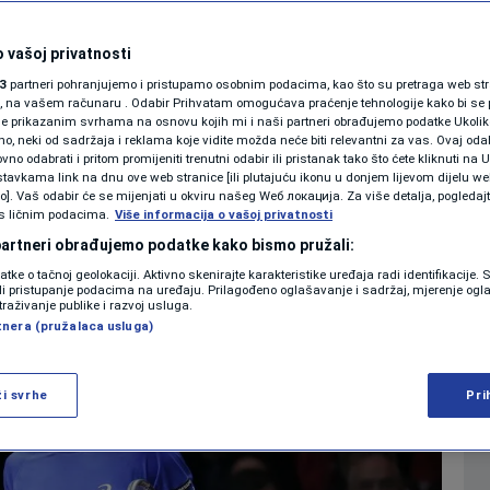
da sam s**nje, ali ko
SHOWBIZ
KOLUMNE
 vašoj privatnosti
 se kladite na mene?
3
partneri pohranjujemo i pristupamo osobnim podacima, kao što su pretraga web stran
ori, na vašem računaru . Odabir Prihvatam omogućava praćenje tehnologije kako bi se 
je prikazanim svrhama na osnovu kojih mi i naši partneri obrađujemo podatke Ukoliko
0
TENIS
komentara
|
|
 neki od sadržaja i reklama koje vidite možda neće biti relevantni za vas. Ovaj odab
PODCAST
no odabrati i pritom promijeniti trenutni odabir ili pristanak tako što ćete kliknuti na U
tavkama link na dnu ove web stranice [ili plutajuću ikonu u donjem lijevom dijelu we
N1 SPECIJAL
vo]. Vaš odabir će se mijenjati u okviru našeg Wеб локација. Za više detalja, pogledaj
s ličnim podacima.
Više
Više informacija o vašoj privatnosti
FENOMENI
 partneri obrađujemo podatke kako bismo pružali:
datke o tačnoj geolokaciji. Aktivno skenirajte karakteristike uređaja radi identifikacije.
NEISTRAŽENO
ili pristupanje podacima na uređaju. Prilagođeno oglašavanje i sadržaj, mjerenje ogl
traživanje publike i razvoj usluga.
tnera (pružalaca usluga)
VIRALNO
FOTO
ži svrhe
Pri
PROMO
VIDEO