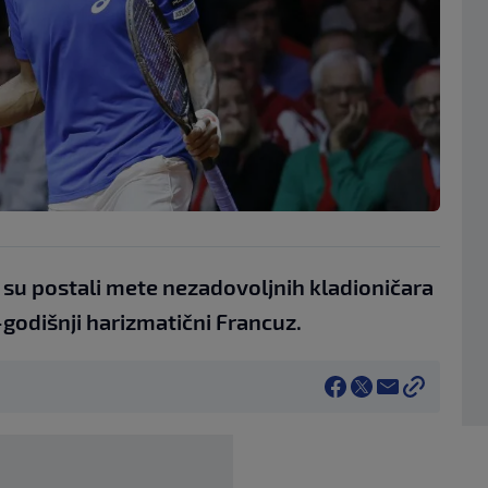
oji su postali mete nezadovoljnih kladioničara
8-godišnji harizmatični Francuz.