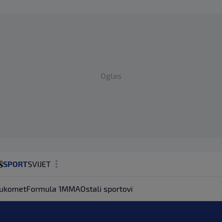
Oglas
SPORT
SVIJET
MAGAZIN
ukomet
Formula 1
MMA
Ostali sportovi
ZDRAVLJE