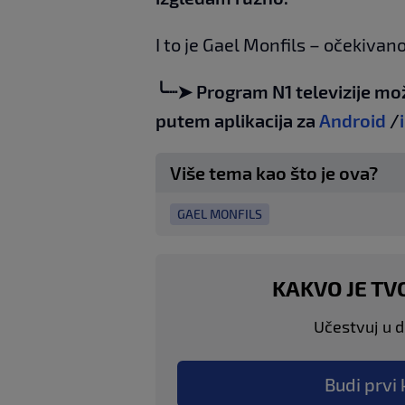
I to je Gael Monfils – očekivano
╰┈➤ Program N1 televizije mo
putem aplikacija za
Android
/
Više tema kao što je ova?
GAEL MONFILS
KAKVO JE TV
Učestvuj u di
Budi prvi 