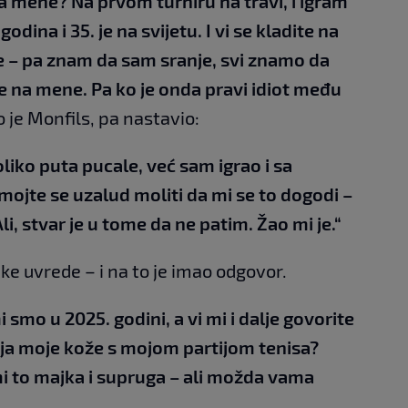
na mene? Na prvom turniru na travi, i igram
odina i 35. je na svijetu. I vi se kladite na
e – pa znam da sam sranje, svi znamo da
ite na mene. Pa ko je onda pravi idiot među
o je Monfils, pa nastavio:
iko puta pucale, već sam igrao i sa
jte se uzalud moliti da mi se to dogodi –
li, stvar je u tome da ne patim. Žao mi je.“
čke uvrede – i na to je imao odgovor.
smo u 2025. godini, a vi mi i dalje govorite
oja moje kože s mojom partijom tenisa?
mi to majka i supruga – ali možda vama