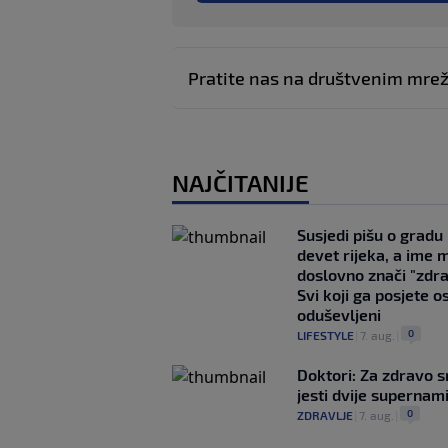
Pratite nas na društvenim mr
NAJČITANIJE
Susjedi pišu o gradu
devet rijeka, a ime 
doslovno znači "zdr
Svi koji ga posjete o
oduševljeni
0
LIFESTYLE
|
7. aug.
|
Doktori: Za zdravo s
jesti dvije supernam
0
ZDRAVLJE
|
7. aug.
|