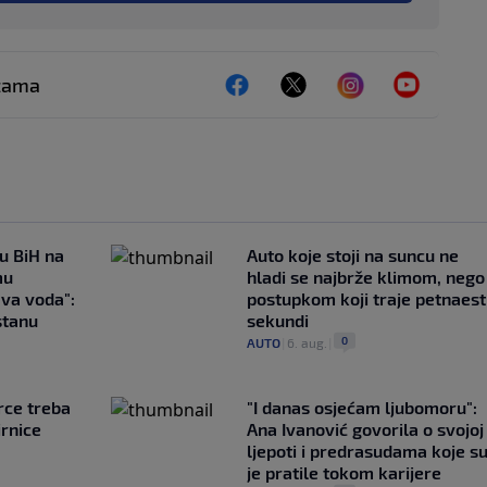
ežama
 u BiH na
Auto koje stoji na suncu ne
mu
hladi se najbrže klimom, nego
ava voda":
postupkom koji traje petnaest
stanu
sekundi
0
AUTO
|
6. aug.
|
rce treba
"I danas osjećam ljubomoru":
irnice
Ana Ivanović govorila o svojoj
ljepoti i predrasudama koje s
je pratile tokom karijere