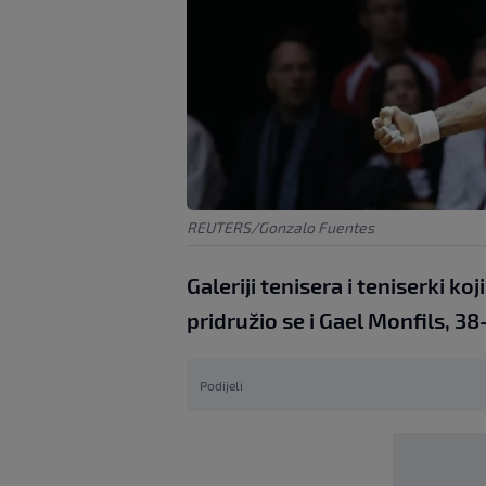
REUTERS/Gonzalo Fuentes
Galeriji tenisera i teniserki k
pridružio se i Gael Monfils, 3
Podijeli